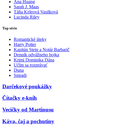
Ana Huang
Sarah J. Maas
Táňa Keleová Vasilková
Lucinda Riley
Top série
Romantické úteky
Harry Potter
Kapitán Stein a Notár Barbarič
Denník odvážneho bojka
Krimi Dominika Dána
Učím sa rozprávať
Duna
Smradi
Darčekové poukážky
Čítačky e-kníh
Vecičky od Martinusu
Káva, čaj a pochutiny