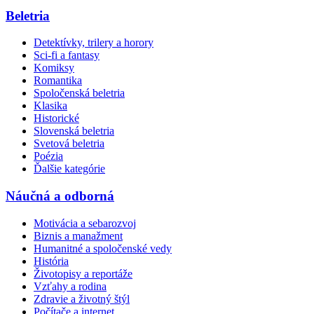
Beletria
Detektívky, trilery a horory
Sci-fi a fantasy
Komiksy
Romantika
Spoločenská beletria
Klasika
Historické
Slovenská beletria
Svetová beletria
Poézia
Ďalšie kategórie
Náučná a odborná
Motivácia a sebarozvoj
Biznis a manažment
Humanitné a spoločenské vedy
História
Životopisy a reportáže
Vzťahy a rodina
Zdravie a životný štýl
Počítače a internet