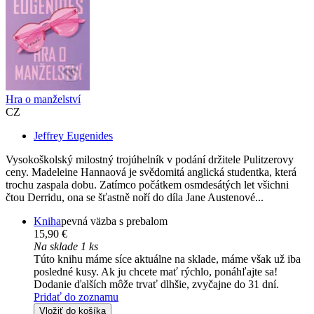
Hra o manželství
CZ
Jeffrey Eugenides
Vysokoškolský milostný trojúhelník v podání držitele Pulitzerovy
ceny. Madeleine Hannaová je svědomitá anglická studentka, která
trochu zaspala dobu. Zatímco počátkem osmdesátých let všichni
čtou Derridu, ona se šťastně noří do díla Jane Austenové...
Kniha
pevná väzba s prebalom
15,90 €
Na sklade 1 ks
Túto knihu máme síce aktuálne na sklade, máme však už iba
posledné kusy. Ak ju chcete mať rýchlo, ponáhľajte sa!
Dodanie ďalších môže trvať dlhšie, zvyčajne do 31 dní.
Pridať do zoznamu
Vložiť do košíka