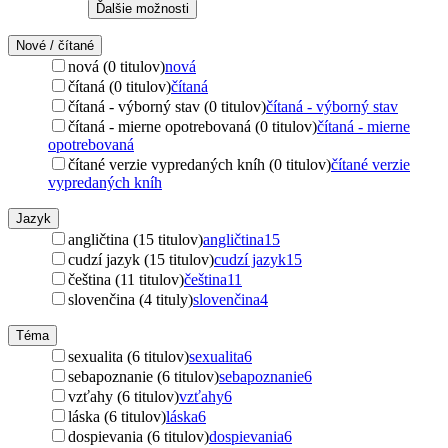
Ďalšie možnosti
Nové / čítané
nová (0 titulov)
nová
čítaná (0 titulov)
čítaná
čítaná - výborný stav (0 titulov)
čítaná - výborný stav
čítaná - mierne opotrebovaná (0 titulov)
čítaná - mierne
opotrebovaná
čítané verzie vypredaných kníh (0 titulov)
čítané verzie
vypredaných kníh
Jazyk
angličtina (15 titulov)
angličtina
15
cudzí jazyk (15 titulov)
cudzí jazyk
15
čeština (11 titulov)
čeština
11
slovenčina (4 tituly)
slovenčina
4
Téma
sexualita (6 titulov)
sexualita
6
sebapoznanie (6 titulov)
sebapoznanie
6
vzťahy (6 titulov)
vzťahy
6
láska (6 titulov)
láska
6
dospievania (6 titulov)
dospievania
6