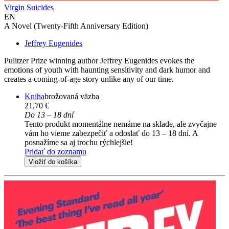
Virgin Suicides
EN
A Novel (Twenty-Fifth Anniversary Edition)
Jeffrey Eugenides
Pulitzer Prize winning author Jeffrey Eugenides evokes the
emotions of youth with haunting sensitivity and dark humor and
creates a coming-of-age story unlike any of our time.
Kniha
brožovaná väzba
21,70 €
Do 13 – 18 dní
Tento produkt momentálne nemáme na sklade, ale zvyčajne
vám ho vieme zabezpečiť a odoslať do 13 – 18 dní. A
posnažíme sa aj trochu rýchlejšie!
Pridať do zoznamu
Vložiť do košíka