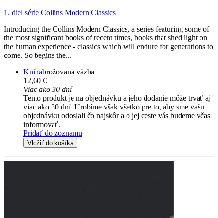
1. diel série
Collins Modern Classics
Introducing the Collins Modern Classics, a series featuring some of
the most significant books of recent times, books that shed light on
the human experience - classics which will endure for generations to
come. So begins the...
Kniha
brožovaná väzba
12,60 €
Viac ako 30 dní
Tento produkt je na objednávku a jeho dodanie môže trvať aj
viac ako 30 dní. Urobíme však všetko pre to, aby sme vašu
objednávku odoslali čo najskôr a o jej ceste vás budeme včas
informovať.
Pridať do zoznamu
Vložiť do košíka