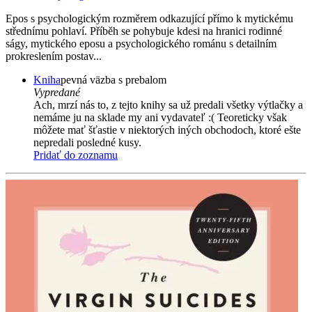
Epos s psychologickým rozměrem odkazující přímo k mytickému
střednímu pohlaví. Příběh se pohybuje kdesi na hranici rodinné
ságy, mytického eposu a psychologického románu s detailním
prokreslením postav...
Kniha
pevná väzba s prebalom
Vypredané
Ach, mrzí nás to, z tejto knihy sa už predali všetky výtlačky a
nemáme ju na sklade my ani vydavateľ :( Teoreticky však
môžete mať šťastie v niektorých iných obchodoch, ktoré ešte
nepredali posledné kusy.
Pridať do zoznamu