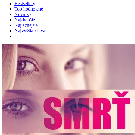
Bestsellery
Top hodnotené
Novinky
Najdrahšie
Najlacnejšie
Najvyššia zľava