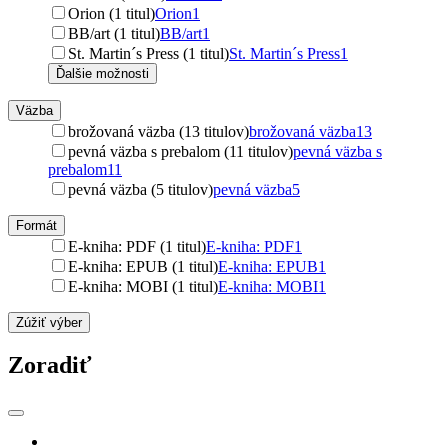
Orion (1 titul)
Orion
1
BB/art (1 titul)
BB/art
1
St. Martin´s Press (1 titul)
St. Martin´s Press
1
Ďalšie možnosti
Väzba
brožovaná väzba (13 titulov)
brožovaná väzba
13
pevná väzba s prebalom (11 titulov)
pevná väzba s
prebalom
11
pevná väzba (5 titulov)
pevná väzba
5
Formát
E-kniha: PDF (1 titul)
E-kniha: PDF
1
E-kniha: EPUB (1 titul)
E-kniha: EPUB
1
E-kniha: MOBI (1 titul)
E-kniha: MOBI
1
Zúžiť výber
Zoradiť