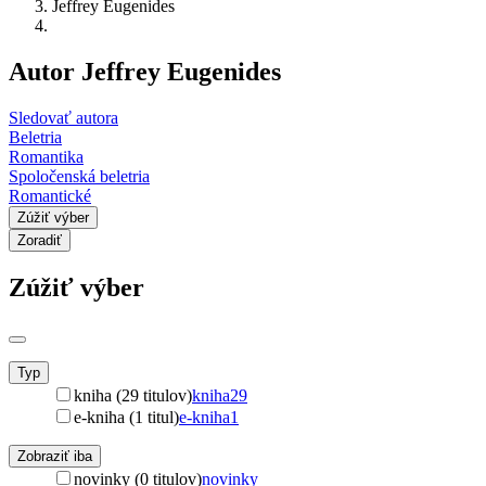
Jeffrey Eugenides
Autor Jeffrey Eugenides
Sledovať autora
Beletria
Romantika
Spoločenská beletria
Romantické
Zúžiť výber
Zoradiť
Zúžiť výber
Typ
kniha (29 titulov)
kniha
29
e-kniha (1 titul)
e-kniha
1
Zobraziť iba
novinky (0 titulov)
novinky