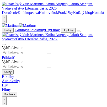
Doručenie
Kníhkupectvá
Knihovrátok
Poukážky
Knižný blog
Kontakt
E-knihy
Audioknihy
Hry
Filmy
Knihy
Doplnky
Vyhľadávanie
Prihlásiť
Vyhľadávanie
Knihy
E-knihy
Audioknihy
Hry
Filmy
Doplnky