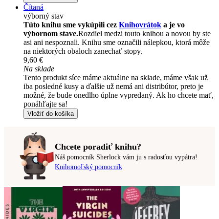
Čítaná
výborný stav
Túto knihu sme vykúpili cez
Knihovrátok
a je vo
výbornom stave.
Rozdiel medzi touto knihou a novou by ste
asi ani nespoznali. Knihu sme označili nálepkou, ktorá môže
na niektorých obaloch zanechať stopy.
9,60 €
Na sklade
Tento produkt síce máme aktuálne na sklade, máme však už
iba posledné kusy a ďalšie už nemá ani distribútor, preto je
možné, že bude onedlho úplne vypredaný. Ak ho chcete mať,
ponáhľajte sa!
Vložiť do košíka
Chcete poradiť knihu?
Náš pomocník Sherlock vám ju s radosťou vypátra!
Knihomoľský pomocník