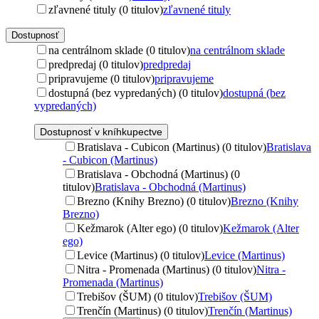
zľavnené tituly (0 titulov)
zľavnené tituly
Dostupnosť
na centrálnom sklade (0 titulov)
na centrálnom sklade
predpredaj (0 titulov)
predpredaj
pripravujeme (0 titulov)
pripravujeme
dostupná (bez vypredaných) (0 titulov)
dostupná (bez
vypredaných)
Dostupnosť v kníhkupectve
Bratislava - Cubicon (Martinus) (0 titulov)
Bratislava
- Cubicon (Martinus)
Bratislava - Obchodná (Martinus) (0
titulov)
Bratislava - Obchodná (Martinus)
Brezno (Knihy Brezno) (0 titulov)
Brezno (Knihy
Brezno)
Kežmarok (Alter ego) (0 titulov)
Kežmarok (Alter
ego)
Levice (Martinus) (0 titulov)
Levice (Martinus)
Nitra - Promenada (Martinus) (0 titulov)
Nitra -
Promenada (Martinus)
Trebišov (ŠUM) (0 titulov)
Trebišov (ŠUM)
Trenčín (Martinus) (0 titulov)
Trenčín (Martinus)