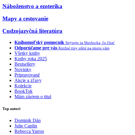
Náboženstvo a ezoterika
Mapy a cestovanie
Cudzojazyčná literatúra
Knihomoľský pomocník
Spýtajte sa Sherlocka, čo čítať
Odporúčame pre vás
Knižné tipy ušité na mieru vám
Všetky knihy
Knihy roka 2025
Bestsellery
Novinky
Pripravované
Akcie a zľavy
Kolekcie
BookTok
Mám záujem o titul
Top autori
Dominik Dán
Julie Caplin
Rebecca Yarros