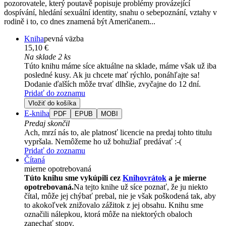
pozorovatele, který poutavě popisuje problémy provázející
dospívání, hledání sexuální identity, snahu o sebepoznání, vztahy v
rodině i to, co dnes znamená být Američanem...
Kniha
pevná väzba
15,10 €
Na sklade 2 ks
Túto knihu máme síce aktuálne na sklade, máme však už iba
posledné kusy. Ak ju chcete mať rýchlo, ponáhľajte sa!
Dodanie ďalších môže trvať dlhšie, zvyčajne do 12 dní.
Pridať do zoznamu
Vložiť do košíka
E-kniha
PDF
EPUB
MOBI
Predaj skončil
Ach, mrzí nás to, ale platnosť licencie na predaj tohto titulu
vypršala. Nemôžeme ho už bohužiaľ predávať :-(
Pridať do zoznamu
Čítaná
mierne opotrebovaná
Túto knihu sme vykúpili cez
Knihovrátok
a je mierne
opotrebovaná.
Na tejto knihe už síce poznať, že ju niekto
čítal, môže jej chýbať prebal, nie je však poškodená tak, aby
to akokoľvek znižovalo zážitok z jej obsahu. Knihu sme
označili nálepkou, ktorá môže na niektorých obaloch
zanechať stopy.