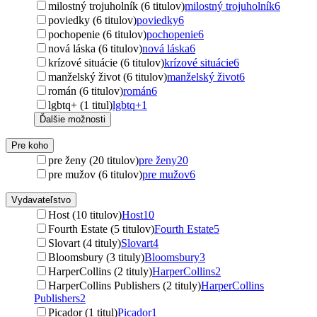
milostný trojuholník (6 titulov)
milostný trojuholník
6
poviedky (6 titulov)
poviedky
6
pochopenie (6 titulov)
pochopenie
6
nová láska (6 titulov)
nová láska
6
krízové situácie (6 titulov)
krízové situácie
6
manželský život (6 titulov)
manželský život
6
román (6 titulov)
román
6
lgbtq+ (1 titul)
lgbtq+
1
Ďalšie možnosti
Pre koho
pre ženy (20 titulov)
pre ženy
20
pre mužov (6 titulov)
pre mužov
6
Vydavateľstvo
Host (10 titulov)
Host
10
Fourth Estate (5 titulov)
Fourth Estate
5
Slovart (4 tituly)
Slovart
4
Bloomsbury (3 tituly)
Bloomsbury
3
HarperCollins (2 tituly)
HarperCollins
2
HarperCollins Publishers (2 tituly)
HarperCollins
Publishers
2
Picador (1 titul)
Picador
1