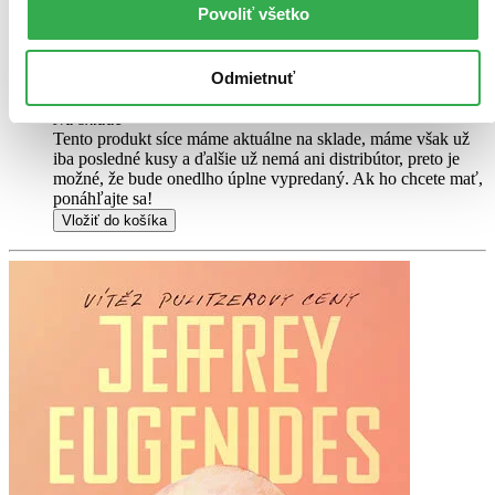
Povoliť všetko
Túto knihu sme vykúpili cez
Knihovrátok
a je vo
výbornom stave.
Rozdiel medzi touto knihou a novou by ste
asi ani nespoznali. Knihu sme označili nálepkou, ktorá môže
Odmietnuť
na niektorých obaloch zanechať stopy.
9,30 €
Na sklade
Tento produkt síce máme aktuálne na sklade, máme však už
iba posledné kusy a ďalšie už nemá ani distribútor, preto je
možné, že bude onedlho úplne vypredaný. Ak ho chcete mať,
ponáhľajte sa!
Vložiť do košíka