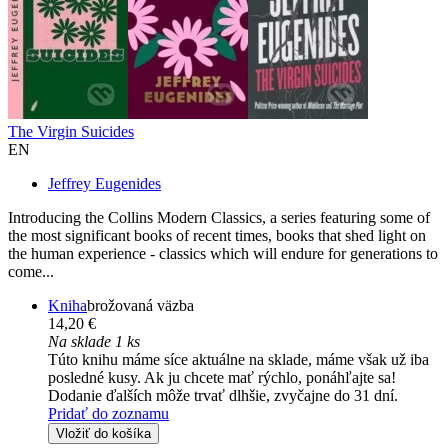
The Virgin Suicides
EN
Jeffrey Eugenides
Introducing the Collins Modern Classics, a series featuring some of
the most significant books of recent times, books that shed light on
the human experience - classics which will endure for generations to
come...
Kniha
brožovaná väzba
14,20 €
Na sklade 1 ks
Túto knihu máme síce aktuálne na sklade, máme však už iba
posledné kusy. Ak ju chcete mať rýchlo, ponáhľajte sa!
Dodanie ďalších môže trvať dlhšie, zvyčajne do 31 dní.
Pridať do zoznamu
Vložiť do košíka