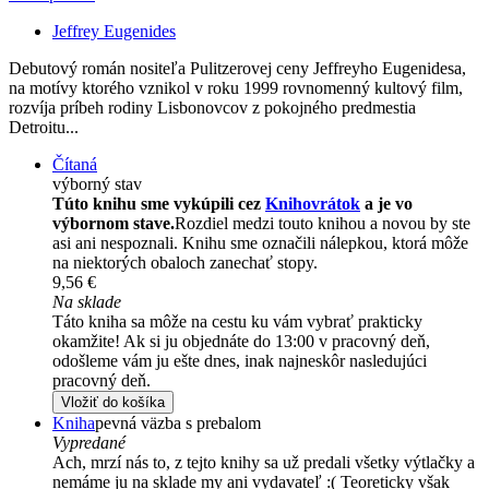
Jeffrey Eugenides
Debutový román nositeľa Pulitzerovej ceny Jeffreyho Eugenidesa,
na motívy ktorého vznikol v roku 1999 rovnomenný kultový film,
rozvíja príbeh rodiny Lisbonovcov z pokojného predmestia
Detroitu...
Čítaná
výborný stav
Túto knihu sme vykúpili cez
Knihovrátok
a je vo
výbornom stave.
Rozdiel medzi touto knihou a novou by ste
asi ani nespoznali. Knihu sme označili nálepkou, ktorá môže
na niektorých obaloch zanechať stopy.
9,56 €
Na sklade
Táto kniha sa môže na cestu ku vám vybrať prakticky
okamžite! Ak si ju objednáte do 13:00 v pracovný deň,
odošleme vám ju ešte dnes, inak najneskôr nasledujúci
pracovný deň.
Vložiť do košíka
Kniha
pevná väzba s prebalom
Vypredané
Ach, mrzí nás to, z tejto knihy sa už predali všetky výtlačky a
nemáme ju na sklade my ani vydavateľ :( Teoreticky však