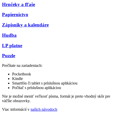
Hrnčeky a fľaše
Papiernictvo
Zápisníky a kalendáre
Hudba
LP platne
Puzzle
Prečítate na zariadeniach:
Pocketbook
Kindle
Smartfón či tablet s príslušnou aplikáciou
Počítač s príslušnou aplikáciou
Nie je možné meniť veľkosť písma, formát je preto vhodný skôr pre
väčšie obrazovky.
Viac informácií v
našich návodoch