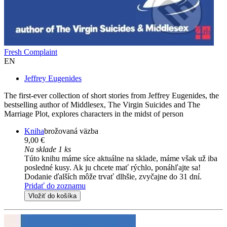
Fresh Complaint
EN
Jeffrey Eugenides
The first-ever collection of short stories from Jeffrey Eugenides, the
bestselling author of Middlesex, The Virgin Suicides and The
Marriage Plot, explores characters in the midst of person
Kniha
brožovaná väzba
9,00 €
Na sklade 1 ks
Túto knihu máme síce aktuálne na sklade, máme však už iba
posledné kusy. Ak ju chcete mať rýchlo, ponáhľajte sa!
Dodanie ďalších môže trvať dlhšie, zvyčajne do 31 dní.
Pridať do zoznamu
Vložiť do košíka