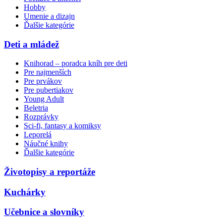
Hobby
Umenie a dizajn
Ďalšie kategórie
Deti a mládež
Knihorad – poradca kníh pre deti
Pre najmenších
Pre prvákov
Pre pubertiakov
Young Adult
Beletria
Rozprávky
Sci-fi, fantasy a komiksy
Leporelá
Náučné knihy
Ďalšie kategórie
Životopisy a reportáže
Kuchárky
Učebnice a slovníky