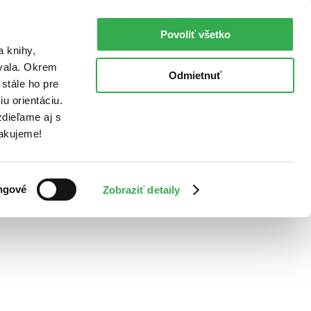
Povoliť všetko
a knihy,
ovala. Okrem
Odmietnuť
stále ho pre
u orientáciu.
dieľame aj s
Ďakujeme!
ngové
Zobraziť detaily