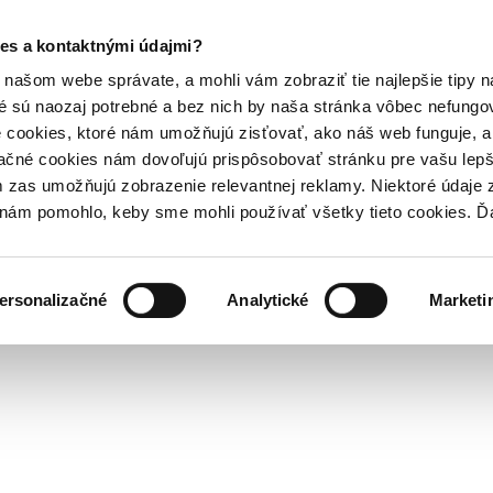
es a kontaktnými údajmi?
našom webe správate, a mohli vám zobraziť tie najlepšie tipy n
é sú naozaj potrebné a bez nich by naša stránka vôbec nefung
 cookies, ktoré nám umožňujú zisťovať, ako náš web funguje, a 
ačné cookies nám dovoľujú prispôsobovať stránku pre vašu lepši
zas umožňujú zobrazenie relevantnej reklamy. Niektoré údaje z
y nám pomohlo, keby sme mohli používať všetky tieto cookies. 
ersonalizačné
Analytické
Marketi