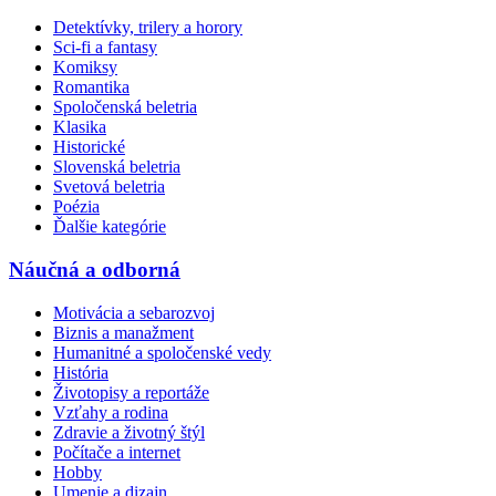
Detektívky, trilery a horory
Sci-fi a fantasy
Komiksy
Romantika
Spoločenská beletria
Klasika
Historické
Slovenská beletria
Svetová beletria
Poézia
Ďalšie kategórie
Náučná a odborná
Motivácia a sebarozvoj
Biznis a manažment
Humanitné a spoločenské vedy
História
Životopisy a reportáže
Vzťahy a rodina
Zdravie a životný štýl
Počítače a internet
Hobby
Umenie a dizajn