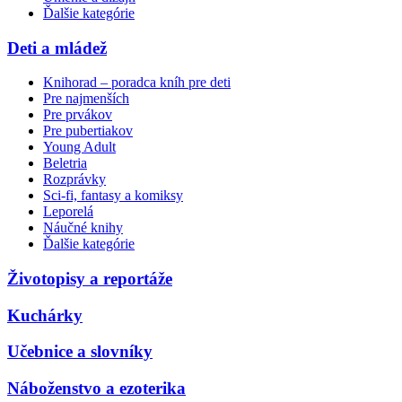
Ďalšie kategórie
Deti a mládež
Knihorad – poradca kníh pre deti
Pre najmenších
Pre prvákov
Pre pubertiakov
Young Adult
Beletria
Rozprávky
Sci-fi, fantasy a komiksy
Leporelá
Náučné knihy
Ďalšie kategórie
Životopisy a reportáže
Kuchárky
Učebnice a slovníky
Náboženstvo a ezoterika