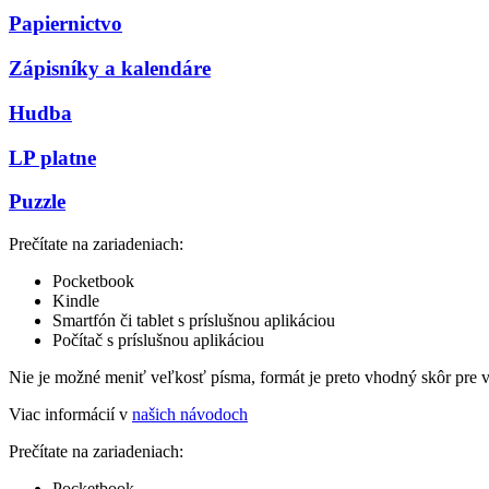
Papiernictvo
Zápisníky a kalendáre
Hudba
LP platne
Puzzle
Prečítate na zariadeniach:
Pocketbook
Kindle
Smartfón či tablet s príslušnou aplikáciou
Počítač s príslušnou aplikáciou
Nie je možné meniť veľkosť písma, formát je preto vhodný skôr pre 
Viac informácií v
našich návodoch
Prečítate na zariadeniach:
Pocketbook