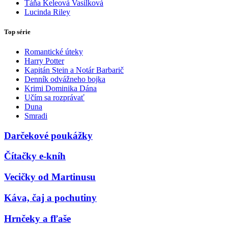
Táňa Keleová Vasilková
Lucinda Riley
Top série
Romantické úteky
Harry Potter
Kapitán Stein a Notár Barbarič
Denník odvážneho bojka
Krimi Dominika Dána
Učím sa rozprávať
Duna
Smradi
Darčekové poukážky
Čítačky e-kníh
Vecičky od Martinusu
Káva, čaj a pochutiny
Hrnčeky a fľaše