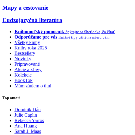
Mapy a cestovanie
Cudzojazyčná literatúra
Knihomoľský pomocník
Spýtajte sa Sherlocka, čo čítať
Odporúčame pre vás
Knižné tipy ušité na mieru vám
Všetky knihy
Knihy roka 2025
Bestsellery
Novinky
Pripravované
Akcie a zľavy
Kolekcie
BookTok
Mám záujem o titul
Top autori
Dominik Dán
Julie Caplin
Rebecca Yarros
Ana Huang
Sarah J. Maas