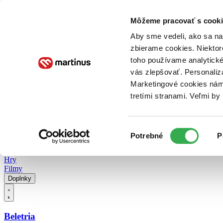
Doručenie
Kníhkupectvá
Knihovrátok
Poukážky
Knižný blog
Kontakt
Môžeme pracovať s cooki
Aby sme vedeli, ako sa na 
zbierame cookies. Niektor
E-knihy
Audioknihy
Hry
Filmy
Knihy
Doplnky
toho používame analytické
vás zlepšovať. Personaliz
Vyhľadávanie
Marketingové cookies nám 
tretími stranami. Veľmi b
Prihlásiť
Vyhľadávanie
Výber
Knihy
Potrebné
P
súhlasu
E-knihy
Audioknihy
Hry
Filmy
Doplnky
Beletria