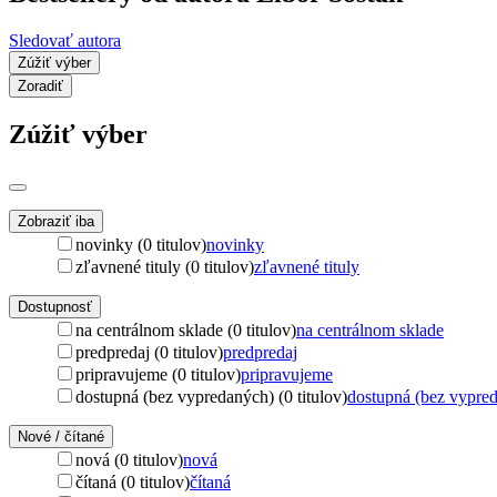
Sledovať autora
Zúžiť výber
Zoradiť
Zúžiť výber
Zobraziť iba
novinky (0 titulov)
novinky
zľavnené tituly (0 titulov)
zľavnené tituly
Dostupnosť
na centrálnom sklade (0 titulov)
na centrálnom sklade
predpredaj (0 titulov)
predpredaj
pripravujeme (0 titulov)
pripravujeme
dostupná (bez vypredaných) (0 titulov)
dostupná (bez vypre
Nové / čítané
nová (0 titulov)
nová
čítaná (0 titulov)
čítaná