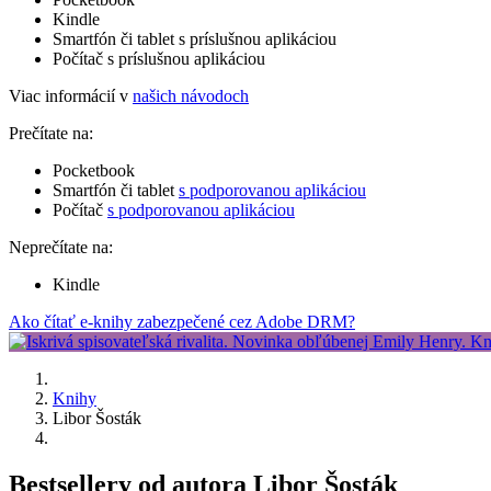
Kindle
Smartfón či tablet s príslušnou aplikáciou
Počítač s príslušnou aplikáciou
Viac informácií v
našich návodoch
Prečítate na:
Pocketbook
Smartfón či tablet
s podporovanou aplikáciou
Počítač
s podporovanou aplikáciou
Neprečítate na:
Kindle
Ako čítať e-knihy zabezpečené cez Adobe DRM?
Knihy
Libor Šosták
Bestsellery od autora Libor Šosták