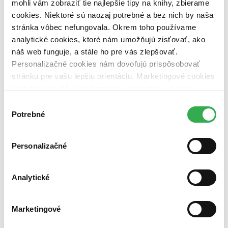
mohli vám zobraziť tie najlepšie tipy na knihy, zbierame
Vydavateľstvo
cookies. Niektoré sú naozaj potrebné a bez nich by naša
Mgr. Pavel Kotrla (1 titul)
Mgr. Pavel Kotrla
1
stránka vôbec nefungovala. Okrem toho používame
Väzba
analytické cookies, ktoré nám umožňujú zisťovať, ako
pevná väzba (1 titul)
pevná väzba
1
náš web funguje, a stále ho pre vás zlepšovať.
Personalizačné cookies nám dovoľujú prispôsobovať
Zúžiť výber
stránku pre vašu lepšiu orientáciu. Marketingové cookies
Zoradiť
nám zas umožňujú zobrazenie relevantnej reklamy.
Niektoré údaje zdieľame aj s tretími stranami. Veľmi by
Výber
nám pomohlo, keby sme mohli používať všetky tieto
Potrebné
súhlasu
cookies. Ďakujeme!
Bestsellery
Top hodnotené
Personalizačné
Novinky
Najdrahšie
Najlacnejšie
Analytické
Najvyššia zľava
Použité filtre
Marketingové
Zrušiť filtre
dostupné
Vydavateľstvo Mgr. Pavel Kotrla