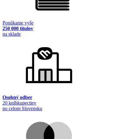
Ponúkame vyše
250 000 titulov
na sklade
Osobný odber
20 kníhkupectiev
po celom Slovensku