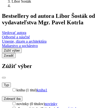
Libor Šosták
Bestsellery od autora Libor Šosták od
vydavateľstva Mgr. Pavel Kotrla
Sledovať autora
Odborné a náučné
Umenie, dizajn a architektúra
Maliarstvo a sochárstvo
Zúžiť výber
Zoradiť
Zúžiť výber
Typ
kniha (1 titul)
kniha
1
Zobraziť iba
novinky (0 titulov)
novinky