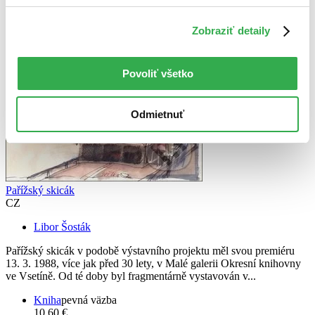
Zobraziť detaily
Povoliť všetko
Odmietnuť
Pařížský skicák
CZ
Libor Šosták
Pařížský skicák v podobě výstavního projektu měl svou premiéru
13. 3. 1988, více jak před 30 lety, v Malé galerii Okresní knihovny
ve Vsetíně. Od té doby byl fragmentárně vystavován v...
Kniha
pevná väzba
10,60 €