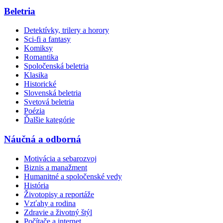
Beletria
Detektívky, trilery a horory
Sci-fi a fantasy
Komiksy
Romantika
Spoločenská beletria
Klasika
Historické
Slovenská beletria
Svetová beletria
Poézia
Ďalšie kategórie
Náučná a odborná
Motivácia a sebarozvoj
Biznis a manažment
Humanitné a spoločenské vedy
História
Životopisy a reportáže
Vzťahy a rodina
Zdravie a životný štýl
Počítače a internet