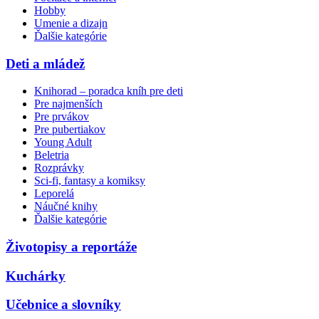
Hobby
Umenie a dizajn
Ďalšie kategórie
Deti a mládež
Knihorad – poradca kníh pre deti
Pre najmenších
Pre prvákov
Pre pubertiakov
Young Adult
Beletria
Rozprávky
Sci-fi, fantasy a komiksy
Leporelá
Náučné knihy
Ďalšie kategórie
Životopisy a reportáže
Kuchárky
Učebnice a slovníky