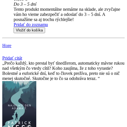
Do 3 – 5 dní
Tento produkt momentálne nemáme na sklade, ale zvyčajne
vám ho vieme zabezpečiť a odoslať do 3 – 5 dní. A
posnažíme sa aj trochu rýchlejšie!
Pridať do zoznamu
Vložiť do košíka
Hore
Pridať citát
Prečo každý, kto prestal byť tínedžerom, automaticky mávne rukou
nad všetkým čo vtedy cítil? Koho zaujíma, že z toho vyrastie?
Bolestné a euforické dní, keď to človek prežíva, preto nie sú o nič
menej skutočné. Skutočne je to čo sa odohráva teraz.