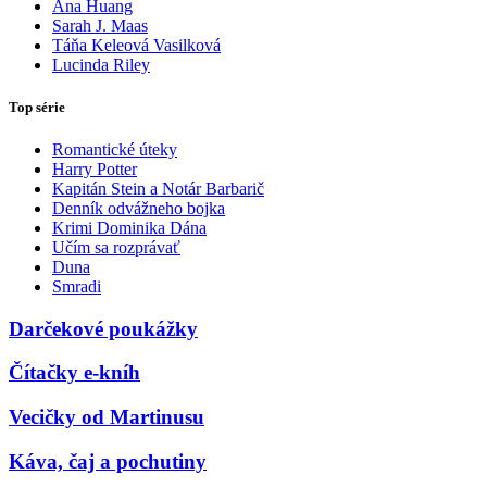
Ana Huang
Sarah J. Maas
Táňa Keleová Vasilková
Lucinda Riley
Top série
Romantické úteky
Harry Potter
Kapitán Stein a Notár Barbarič
Denník odvážneho bojka
Krimi Dominika Dána
Učím sa rozprávať
Duna
Smradi
Darčekové poukážky
Čítačky e-kníh
Vecičky od Martinusu
Káva, čaj a pochutiny