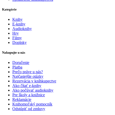
Kategórie
Knihy
E-knihy
Audioknihy
Hry
Filmy
Doplnky
Nakupujte u nás
Doručenie
Platba
Prečo práve u nás?
Najčastejšie otázky
Rezervácia v kníhkupectve
Ako čítať e-knihy
Ako počúvať audioknihy
Pre školy a knižnice
Reklamácie
Knihomoľský pomocník
Odstúpiť od zmluvy