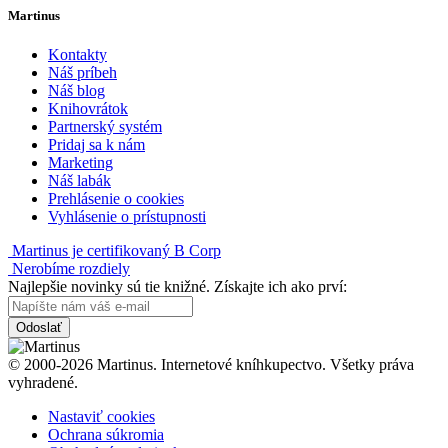
Martinus
Kontakty
Náš príbeh
Náš blog
Knihovrátok
Partnerský systém
Pridaj sa k nám
Marketing
Náš labák
Prehlásenie o cookies
Vyhlásenie o prístupnosti
Martinus je certifikovaný B Corp
Nerobíme rozdiely
Najlepšie novinky sú tie knižné. Získajte ich ako prví:
Odoslať
© 2000-2026 Martinus. Internetové kníhkupectvo. Všetky práva
vyhradené.
Nastaviť cookies
Ochrana súkromia