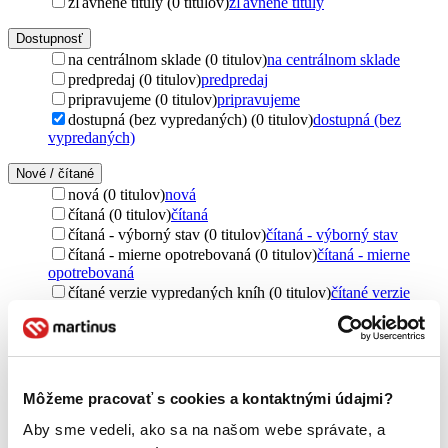
zľavnené tituly (0 titulov)
zľavnené tituly
Dostupnosť
na centrálnom sklade (0 titulov)
na centrálnom sklade
predpredaj (0 titulov)
predpredaj
pripravujeme (0 titulov)
pripravujeme
dostupná (bez vypredaných) (0 titulov)
dostupná (bez
vypredaných)
Nové / čítané
nová (0 titulov)
nová
čítaná (0 titulov)
čítaná
čítaná - výborný stav (0 titulov)
čítaná - výborný stav
čítaná - mierne opotrebovaná (0 titulov)
čítaná - mierne
opotrebovaná
čítané verzie vypredaných kníh (0 titulov)
čítané verzie
vypredaných kníh
Jazyk
čeština (1 titul)
čeština
1
Môžeme pracovať s cookies a kontaktnými údajmi?
Téma
vytváranie (1 titul)
vytváranie
1
Aby sme vedeli, ako sa na našom webe správate, a