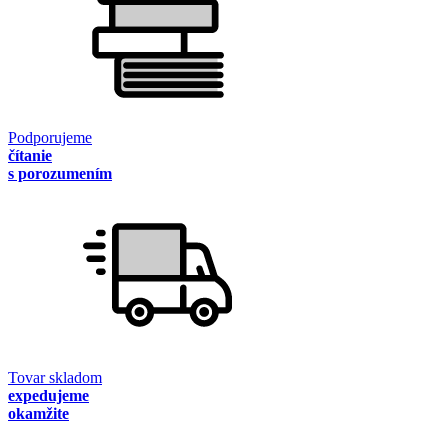
Podporujeme
čítanie
s porozumením
Tovar skladom
expedujeme
okamžite