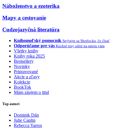
Náboženstvo a ezoterika
Mapy a cestovanie
Cudzojazyčná literatúra
Knihomoľský pomocník
Spýtajte sa Sherlocka, čo čítať
Odporúčame pre vás
Knižné tipy ušité na mieru vám
Všetky knihy
Knihy roka 2025
Bestsellery
Novinky
Pripravované
Akcie a zľavy
Kolekcie
BookTok
Mám záujem o titul
Top autori
Dominik Dán
Julie Caplin
Rebecca Yarros