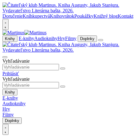
Doručenie
Kníhkupectvá
Knihovrátok
Poukážky
Knižný blog
Kontakt
E-knihy
Audioknihy
Hry
Filmy
Knihy
Doplnky
Vyhľadávanie
Prihlásiť
Vyhľadávanie
Knihy
E-knihy
Audioknihy
Hry
Filmy
Doplnky