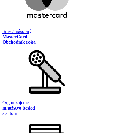
Sme 7-násobný
MasterCard
Obchodník roka
Organizujeme
množstvo besied
s autormi