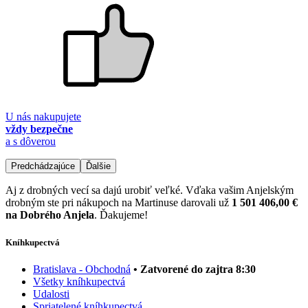
U nás nakupujete
vždy bezpečne
a s dôverou
Predchádzajúce
Ďalšie
Aj z drobných vecí sa dajú urobiť veľké. Vďaka vašim Anjelským
drobným ste pri nákupoch na Martinuse darovali už
1 501 406,00 €
na Dobrého Anjela
. Ďakujeme!
Kníhkupectvá
Bratislava - Obchodná
• Zatvorené do zajtra 8:30
Všetky kníhkupectvá
Udalosti
Spriatelené kníhkupectvá