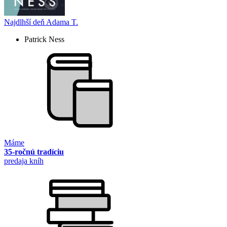
Najdlhší deň Adama T.
Patrick Ness
Máme
35-ročnú tradíciu
predaja kníh