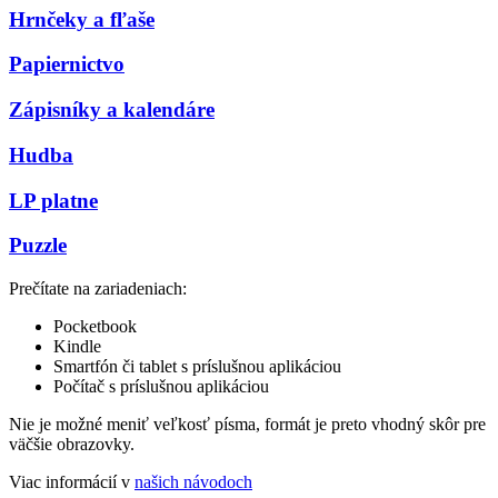
Hrnčeky a fľaše
Papiernictvo
Zápisníky a kalendáre
Hudba
LP platne
Puzzle
Prečítate na zariadeniach:
Pocketbook
Kindle
Smartfón či tablet s príslušnou aplikáciou
Počítač s príslušnou aplikáciou
Nie je možné meniť veľkosť písma, formát je preto vhodný skôr pre
väčšie obrazovky.
Viac informácií v
našich návodoch