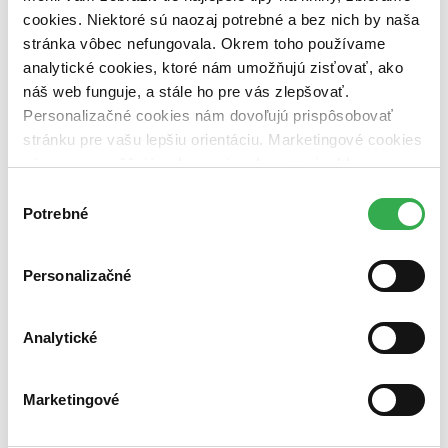
cookies. Niektoré sú naozaj potrebné a bez nich by naša
Vydavateľstvo
stránka vôbec nefungovala. Okrem toho používame
Mgr. Pavel Kotrla (1 titul)
Mgr. Pavel Kotrla
1
analytické cookies, ktoré nám umožňujú zisťovať, ako
Väzba
náš web funguje, a stále ho pre vás zlepšovať.
pevná väzba (1 titul)
pevná väzba
1
Personalizačné cookies nám dovoľujú prispôsobovať
stránku pre vašu lepšiu orientáciu. Marketingové cookies
Zúžiť výber
nám zas umožňujú zobrazenie relevantnej reklamy.
Zoradiť
Niektoré údaje zdieľame aj s tretími stranami. Veľmi by
Výber
nám pomohlo, keby sme mohli používať všetky tieto
Potrebné
súhlasu
cookies. Ďakujeme!
Personalizačné
Bestsellery
Top hodnotené
Novinky
Najdrahšie
Analytické
Najlacnejšie
Najvyššia zľava
Marketingové
Použité filtre
Zrušiť filtre