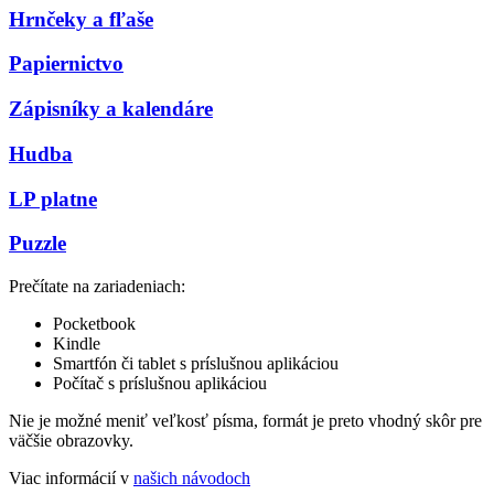
Hrnčeky a fľaše
Papiernictvo
Zápisníky a kalendáre
Hudba
LP platne
Puzzle
Prečítate na zariadeniach:
Pocketbook
Kindle
Smartfón či tablet s príslušnou aplikáciou
Počítač s príslušnou aplikáciou
Nie je možné meniť veľkosť písma, formát je preto vhodný skôr pre
väčšie obrazovky.
Viac informácií v
našich návodoch