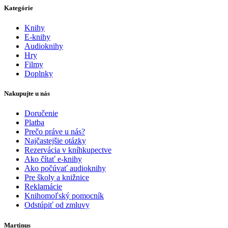
Kategórie
Knihy
E-knihy
Audioknihy
Hry
Filmy
Doplnky
Nakupujte u nás
Doručenie
Platba
Prečo práve u nás?
Najčastejšie otázky
Rezervácia v kníhkupectve
Ako čítať e-knihy
Ako počúvať audioknihy
Pre školy a knižnice
Reklamácie
Knihomoľský pomocník
Odstúpiť od zmluvy
Martinus