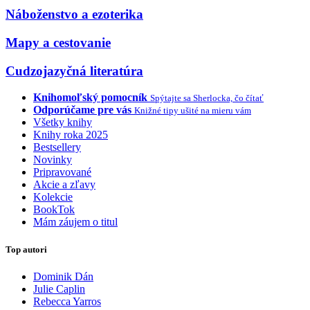
Náboženstvo a ezoterika
Mapy a cestovanie
Cudzojazyčná literatúra
Knihomoľský pomocník
Spýtajte sa Sherlocka, čo čítať
Odporúčame pre vás
Knižné tipy ušité na mieru vám
Všetky knihy
Knihy roka 2025
Bestsellery
Novinky
Pripravované
Akcie a zľavy
Kolekcie
BookTok
Mám záujem o titul
Top autori
Dominik Dán
Julie Caplin
Rebecca Yarros