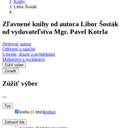
Knihy
Libor Šosták
Zľavnené knihy od autora Libor Šosták
od vydavateľstva Mgr. Pavel Kotrla
Sledovať autora
Odborné a náučné
Umenie, dizajn a architektúra
Maliarstvo a sochárstvo
Zúžiť výber
Zoradiť
Zúžiť výber
Typ
kniha (1 titul)
kniha
1
Zobraziť iba