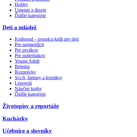
Hobby
Umenie a dizajn
Ďalšie kategórie
Deti a mládež
Knihorad – poradca kníh pre deti
Pre najmenších
Pre prvákov
Pre pubertiakov
Young Adult
Beletria
Rozprávky
Sci-fi, fantasy a komiksy
Leporelá
Náučné knihy
Ďalšie kategórie
Životopisy a reportáže
Kuchárky
Učebnice a slovníky