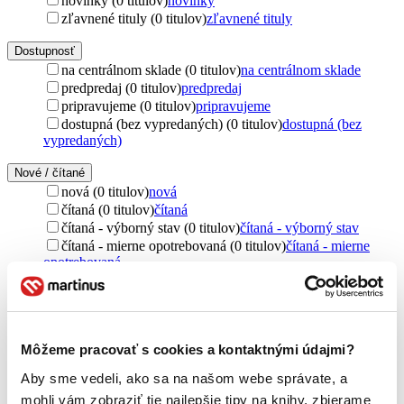
novinky (0 titulov)
novinky
zľavnené tituly (0 titulov)
zľavnené tituly
Dostupnosť
na centrálnom sklade (0 titulov)
na centrálnom sklade
predpredaj (0 titulov)
predpredaj
pripravujeme (0 titulov)
pripravujeme
dostupná (bez vypredaných) (0 titulov)
dostupná (bez
vypredaných)
Nové / čítané
nová (0 titulov)
nová
čítaná (0 titulov)
čítaná
čítaná - výborný stav (0 titulov)
čítaná - výborný stav
čítaná - mierne opotrebovaná (0 titulov)
čítaná - mierne
opotrebovaná
čítané verzie vypredaných kníh (0 titulov)
čítané verzie
vypredaných kníh
Jazyk
čeština (1 titul)
čeština
1
Môžeme pracovať s cookies a kontaktnými údajmi?
Aby sme vedeli, ako sa na našom webe správate, a
Téma
vytváranie (1 titul)
vytváranie
1
mohli vám zobraziť tie najlepšie tipy na knihy, zbierame