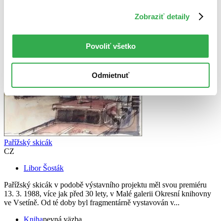
Knihy
Vydavateľstvo Mgr. Pavel Kotrla
Zobraziť detaily
Povoliť všetko
Odmietnuť
Pařížský skicák
CZ
Libor Šosták
Pařížský skicák v podobě výstavního projektu měl svou premiéru
13. 3. 1988, více jak před 30 lety, v Malé galerii Okresní knihovny
ve Vsetíně. Od té doby byl fragmentárně vystavován v...
Kniha
pevná väzba