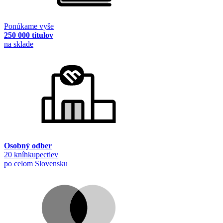
Ponúkame vyše
250 000 titulov
na sklade
Osobný odber
20 kníhkupectiev
po celom Slovensku