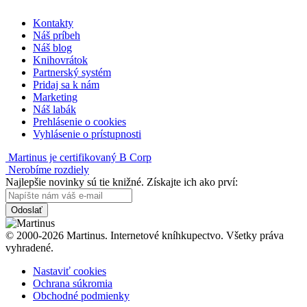
Kontakty
Náš príbeh
Náš blog
Knihovrátok
Partnerský systém
Pridaj sa k nám
Marketing
Náš labák
Prehlásenie o cookies
Vyhlásenie o prístupnosti
Martinus je certifikovaný B Corp
Nerobíme rozdiely
Najlepšie novinky sú tie knižné. Získajte ich ako prví:
Odoslať
© 2000-2026 Martinus. Internetové kníhkupectvo. Všetky práva
vyhradené.
Nastaviť cookies
Ochrana súkromia
Obchodné podmienky