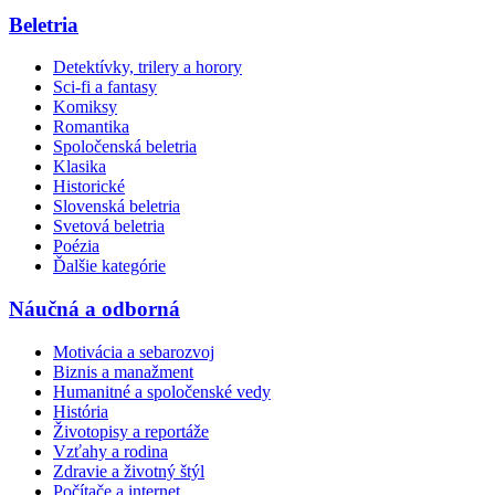
Beletria
Detektívky, trilery a horory
Sci-fi a fantasy
Komiksy
Romantika
Spoločenská beletria
Klasika
Historické
Slovenská beletria
Svetová beletria
Poézia
Ďalšie kategórie
Náučná a odborná
Motivácia a sebarozvoj
Biznis a manažment
Humanitné a spoločenské vedy
História
Životopisy a reportáže
Vzťahy a rodina
Zdravie a životný štýl
Počítače a internet