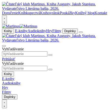
Doručenie
Kníhkupectvá
Knihovrátok
Poukážky
Knižný blog
Kontakt
E-knihy
Audioknihy
Hry
Filmy
Knihy
Doplnky
Vyhľadávanie
Prihlásiť
Vyhľadávanie
Knihy
E-knihy
Audioknihy
Hry
Filmy
Doplnky