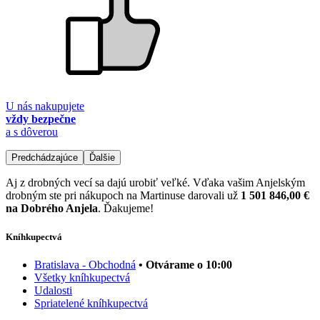
U nás nakupujete
vždy bezpečne
a s dôverou
Predchádzajúce
Ďalšie
Aj z drobných vecí sa dajú urobiť veľké. Vďaka vašim Anjelským
drobným ste pri nákupoch na Martinuse darovali už
1 501 846,00 €
na Dobrého Anjela
. Ďakujeme!
Kníhkupectvá
Bratislava - Obchodná
• Otvárame o 10:00
Všetky kníhkupectvá
Udalosti
Spriatelené kníhkupectvá