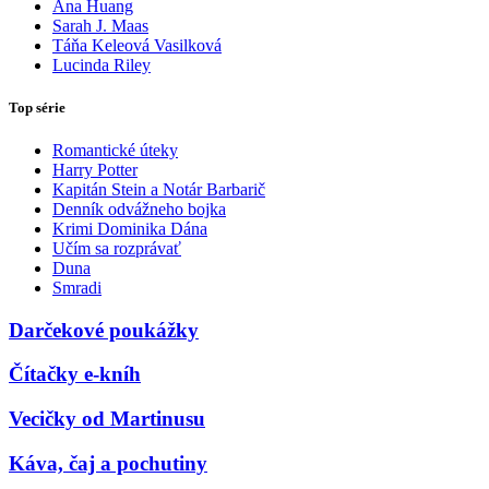
Ana Huang
Sarah J. Maas
Táňa Keleová Vasilková
Lucinda Riley
Top série
Romantické úteky
Harry Potter
Kapitán Stein a Notár Barbarič
Denník odvážneho bojka
Krimi Dominika Dána
Učím sa rozprávať
Duna
Smradi
Darčekové poukážky
Čítačky e-kníh
Vecičky od Martinusu
Káva, čaj a pochutiny