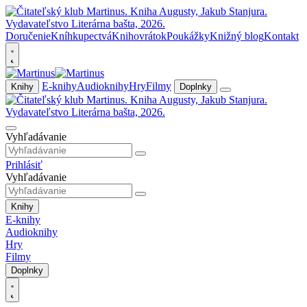
Doručenie
Kníhkupectvá
Knihovrátok
Poukážky
Knižný blog
Kontakt
E-knihy
Audioknihy
Hry
Filmy
Knihy
Doplnky
Vyhľadávanie
Prihlásiť
Vyhľadávanie
Knihy
E-knihy
Audioknihy
Hry
Filmy
Doplnky