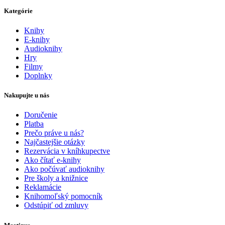
Kategórie
Knihy
E-knihy
Audioknihy
Hry
Filmy
Doplnky
Nakupujte u nás
Doručenie
Platba
Prečo práve u nás?
Najčastejšie otázky
Rezervácia v kníhkupectve
Ako čítať e-knihy
Ako počúvať audioknihy
Pre školy a knižnice
Reklamácie
Knihomoľský pomocník
Odstúpiť od zmluvy