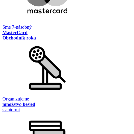
Sme 7-násobný
MasterCard
Obchodník roka
Organizujeme
množstvo besied
s autormi