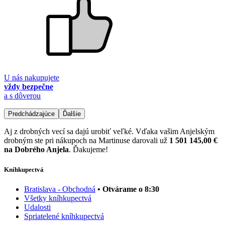
U nás nakupujete
vždy bezpečne
a s dôverou
Predchádzajúce
Ďalšie
Aj z drobných vecí sa dajú urobiť veľké. Vďaka vašim Anjelským
drobným ste pri nákupoch na Martinuse darovali už
1 501 145,00 €
na Dobrého Anjela
. Ďakujeme!
Kníhkupectvá
Bratislava - Obchodná
• Otvárame o 8:30
Všetky kníhkupectvá
Udalosti
Spriatelené kníhkupectvá