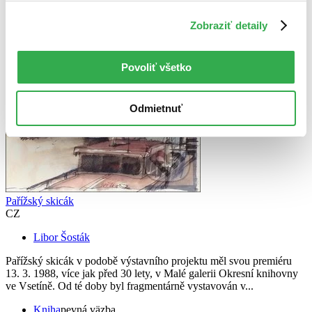
Vydavateľstvo Mgr. Pavel Kotrla
Zobraziť detaily
Povoliť všetko
Odmietnuť
Pařížský skicák
CZ
Libor Šosták
Pařížský skicák v podobě výstavního projektu měl svou premiéru
13. 3. 1988, více jak před 30 lety, v Malé galerii Okresní knihovny
ve Vsetíně. Od té doby byl fragmentárně vystavován v...
Kniha
pevná väzba