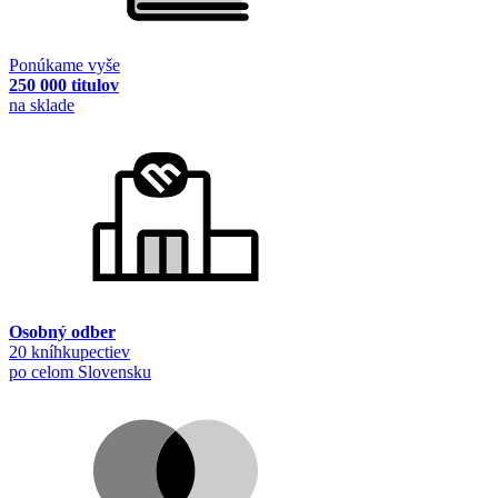
Ponúkame vyše
250 000 titulov
na sklade
Osobný odber
20 kníhkupectiev
po celom Slovensku