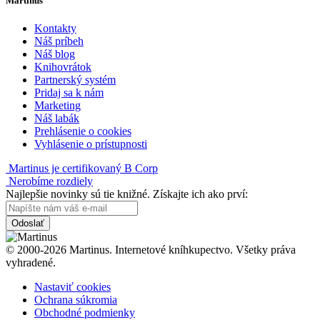
Martinus
Kontakty
Náš príbeh
Náš blog
Knihovrátok
Partnerský systém
Pridaj sa k nám
Marketing
Náš labák
Prehlásenie o cookies
Vyhlásenie o prístupnosti
Martinus je certifikovaný B Corp
Nerobíme rozdiely
Najlepšie novinky sú tie knižné. Získajte ich ako prví:
Odoslať
© 2000-2026 Martinus. Internetové kníhkupectvo. Všetky práva
vyhradené.
Nastaviť cookies
Ochrana súkromia
Obchodné podmienky