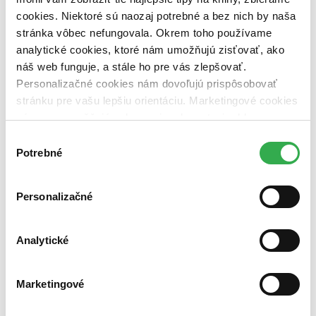
cookies. Niektoré sú naozaj potrebné a bez nich by naša
Vydavateľstvo
stránka vôbec nefungovala. Okrem toho používame
Mgr. Pavel Kotrla (1 titul)
Mgr. Pavel Kotrla
1
analytické cookies, ktoré nám umožňujú zisťovať, ako
Väzba
náš web funguje, a stále ho pre vás zlepšovať.
pevná väzba (1 titul)
pevná väzba
1
Personalizačné cookies nám dovoľujú prispôsobovať
stránku pre vašu lepšiu orientáciu. Marketingové cookies
Zúžiť výber
nám zas umožňujú zobrazenie relevantnej reklamy.
Zoradiť
Niektoré údaje zdieľame aj s tretími stranami. Veľmi by
Výber
nám pomohlo, keby sme mohli používať všetky tieto
Potrebné
súhlasu
cookies. Ďakujeme!
Personalizačné
Bestsellery
Top hodnotené
Novinky
Najdrahšie
Analytické
Najlacnejšie
Najvyššia zľava
Marketingové
Použité filtre
Zrušiť filtre