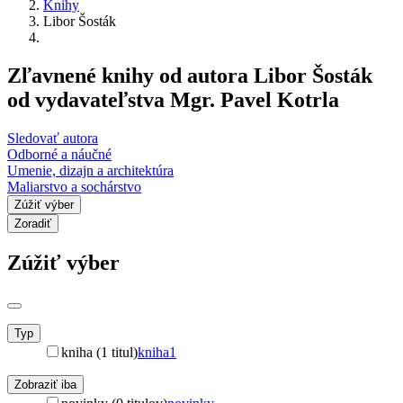
Knihy
Libor Šosták
Zľavnené knihy od autora Libor Šosták
od vydavateľstva Mgr. Pavel Kotrla
Sledovať autora
Odborné a náučné
Umenie, dizajn a architektúra
Maliarstvo a sochárstvo
Zúžiť výber
Zoradiť
Zúžiť výber
Typ
kniha (1 titul)
kniha
1
Zobraziť iba