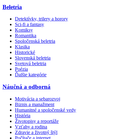
Beletria
Detektívky, trilery a horory
Sci-fi a fantasy
Komiksy
Romantika
Spoločenská beletria
Klasika
Historické
Slovenská beletria
Svetová beletria
Poézia
Ďalšie kategórie
Náučná a odborná
Motivácia a sebarozvoj
Biznis a manažment
Humanitné a spoločenské vedy
História
Životopisy a reportáže
Vzťahy a rodina
Zdravie a životný štýl
Počítače a internet