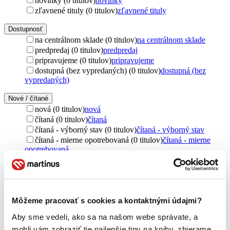
novinky (0 titulov)
novinky
zľavnené tituly (0 titulov)
zľavnené tituly
Dostupnosť
na centrálnom sklade (0 titulov)
na centrálnom sklade
predpredaj (0 titulov)
predpredaj
pripravujeme (0 titulov)
pripravujeme
dostupná (bez vypredaných) (0 titulov)
dostupná (bez
vypredaných)
Nové / čítané
nová (0 titulov)
nová
čítaná (0 titulov)
čítaná
čítaná - výborný stav (0 titulov)
čítaná - výborný stav
čítaná - mierne opotrebovaná (0 titulov)
čítaná - mierne
opotrebovaná
čítané verzie vypredaných kníh (0 titulov)
čítané verzie
vypredaných kníh
Jazyk
čeština (1 titul)
čeština
1
Môžeme pracovať s cookies a kontaktnými údajmi?
Aby sme vedeli, ako sa na našom webe správate, a
Téma
vytváranie (1 titul)
vytváranie
1
mohli vám zobraziť tie najlepšie tipy na knihy, zbierame