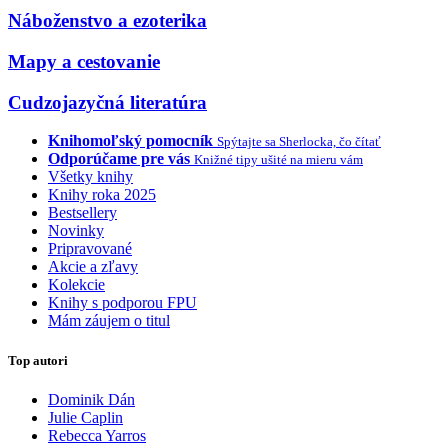
Náboženstvo a ezoterika
Mapy a cestovanie
Cudzojazyčná literatúra
Knihomoľský pomocník
Spýtajte sa Sherlocka, čo čítať
Odporúčame pre vás
Knižné tipy ušité na mieru vám
Všetky knihy
Knihy roka 2025
Bestsellery
Novinky
Pripravované
Akcie a zľavy
Kolekcie
Knihy s podporou FPU
Mám záujem o titul
Top autori
Dominik Dán
Julie Caplin
Rebecca Yarros