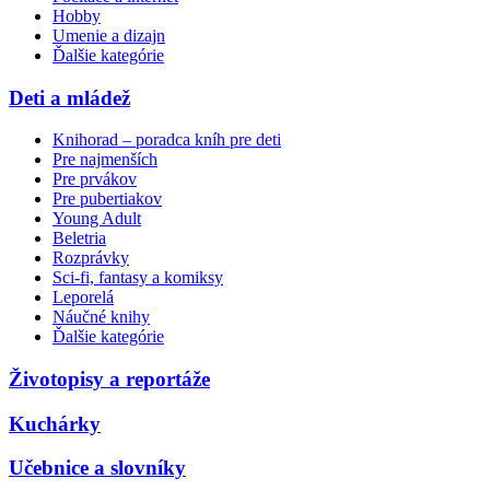
Hobby
Umenie a dizajn
Ďalšie kategórie
Deti a mládež
Knihorad – poradca kníh pre deti
Pre najmenších
Pre prvákov
Pre pubertiakov
Young Adult
Beletria
Rozprávky
Sci-fi, fantasy a komiksy
Leporelá
Náučné knihy
Ďalšie kategórie
Životopisy a reportáže
Kuchárky
Učebnice a slovníky