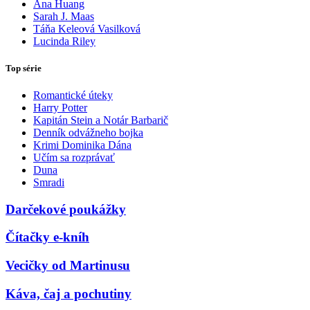
Ana Huang
Sarah J. Maas
Táňa Keleová Vasilková
Lucinda Riley
Top série
Romantické úteky
Harry Potter
Kapitán Stein a Notár Barbarič
Denník odvážneho bojka
Krimi Dominika Dána
Učím sa rozprávať
Duna
Smradi
Darčekové poukážky
Čítačky e-kníh
Vecičky od Martinusu
Káva, čaj a pochutiny