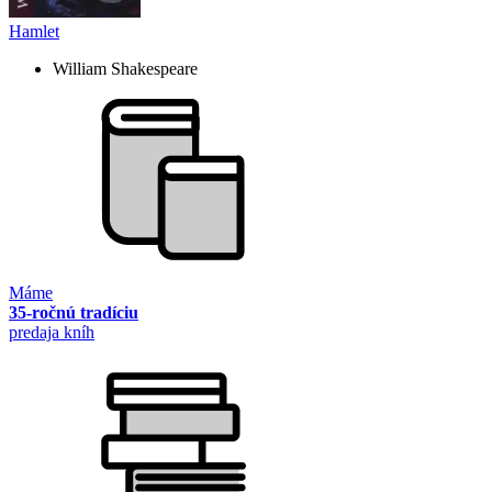
Hamlet
William Shakespeare
Máme
35-ročnú tradíciu
predaja kníh