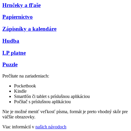
Hrnčeky a fľaše
Papiernictvo
Zápisníky a kalendáre
Hudba
LP platne
Puzzle
Prečítate na zariadeniach:
Pocketbook
Kindle
Smartfón či tablet s príslušnou aplikáciou
Počítač s príslušnou aplikáciou
Nie je možné meniť veľkosť písma, formát je preto vhodný skôr pre
väčšie obrazovky.
Viac informácií v
našich návodoch