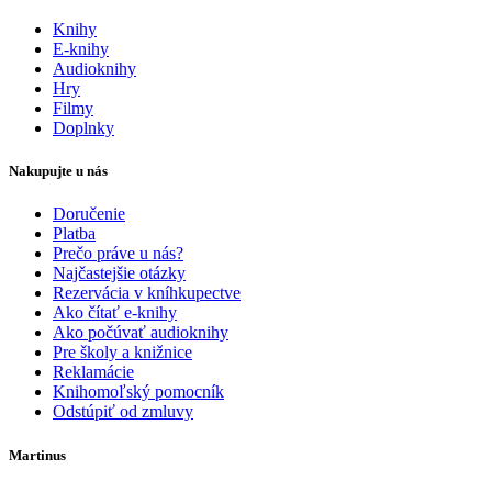
Knihy
E-knihy
Audioknihy
Hry
Filmy
Doplnky
Nakupujte u nás
Doručenie
Platba
Prečo práve u nás?
Najčastejšie otázky
Rezervácia v kníhkupectve
Ako čítať e-knihy
Ako počúvať audioknihy
Pre školy a knižnice
Reklamácie
Knihomoľský pomocník
Odstúpiť od zmluvy
Martinus