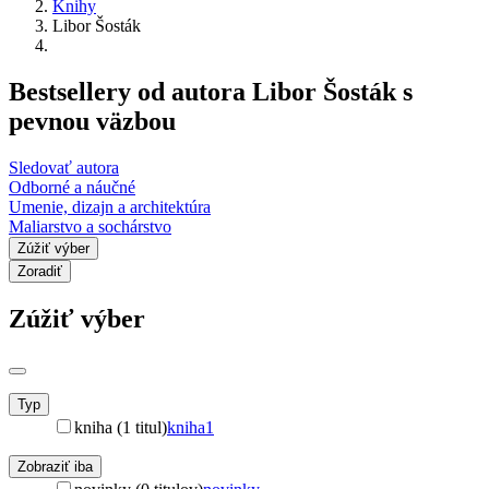
Knihy
Libor Šosták
Bestsellery od autora Libor Šosták s
pevnou väzbou
Sledovať autora
Odborné a náučné
Umenie, dizajn a architektúra
Maliarstvo a sochárstvo
Zúžiť výber
Zoradiť
Zúžiť výber
Typ
kniha (1 titul)
kniha
1
Zobraziť iba