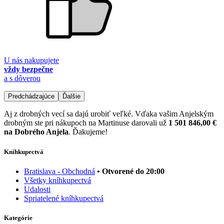
U nás nakupujete
vždy bezpečne
a s dôverou
Predchádzajúce
Ďalšie
Aj z drobných vecí sa dajú urobiť veľké. Vďaka vašim Anjelským
drobným ste pri nákupoch na Martinuse darovali už
1 501 846,00 €
na Dobrého Anjela
. Ďakujeme!
Kníhkupectvá
Bratislava - Obchodná
• Otvorené do 20:00
Všetky kníhkupectvá
Udalosti
Spriatelené kníhkupectvá
Kategórie