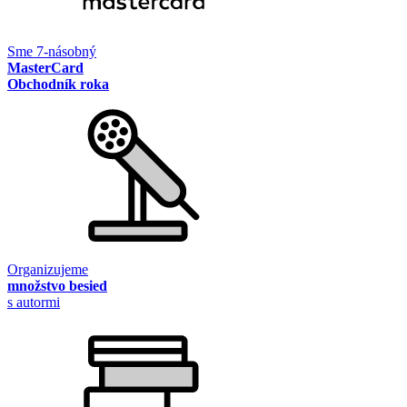
Sme 7-násobný
MasterCard
Obchodník roka
Organizujeme
množstvo besied
s autormi