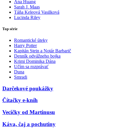
Ana Huang
Sarah J. Maas
Táňa Keleová Vasilková
Lucinda Riley
Top série
Romantické úteky
Harry Potter
Kapitán Stein a Notár Barbarič
Denník odvážneho bojka
Krimi Dominika Dána
Učím sa rozprávať
Duna
Smradi
Darčekové poukážky
Čítačky e-kníh
Vecičky od Martinusu
Káva, čaj a pochutiny