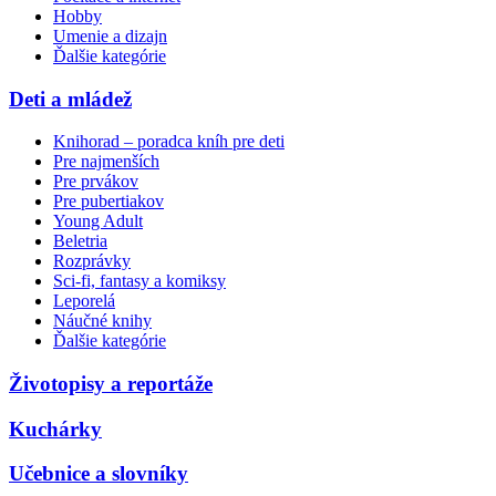
Hobby
Umenie a dizajn
Ďalšie kategórie
Deti a mládež
Knihorad – poradca kníh pre deti
Pre najmenších
Pre prvákov
Pre pubertiakov
Young Adult
Beletria
Rozprávky
Sci-fi, fantasy a komiksy
Leporelá
Náučné knihy
Ďalšie kategórie
Životopisy a reportáže
Kuchárky
Učebnice a slovníky