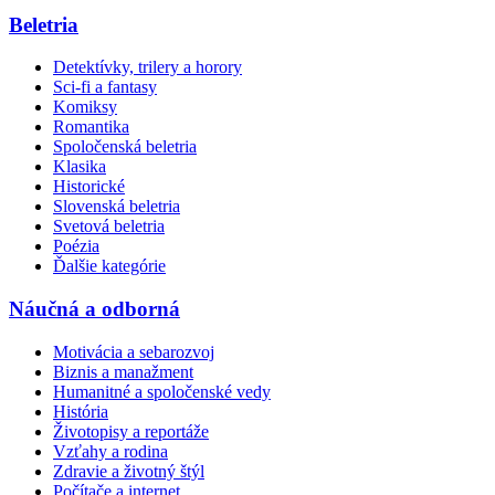
Beletria
Detektívky, trilery a horory
Sci-fi a fantasy
Komiksy
Romantika
Spoločenská beletria
Klasika
Historické
Slovenská beletria
Svetová beletria
Poézia
Ďalšie kategórie
Náučná a odborná
Motivácia a sebarozvoj
Biznis a manažment
Humanitné a spoločenské vedy
História
Životopisy a reportáže
Vzťahy a rodina
Zdravie a životný štýl
Počítače a internet