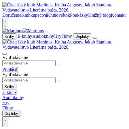
Doručenie
Kníhkupectvá
Knihovrátok
Poukážky
Knižný blog
Kontakt
E-knihy
Audioknihy
Hry
Filmy
Knihy
Doplnky
Vyhľadávanie
Prihlásiť
Vyhľadávanie
Knihy
E-knihy
Audioknihy
Hry
Filmy
Doplnky