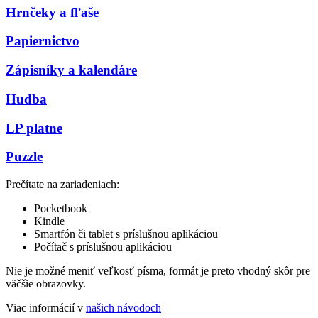
Hrnčeky a fľaše
Papiernictvo
Zápisníky a kalendáre
Hudba
LP platne
Puzzle
Prečítate na zariadeniach:
Pocketbook
Kindle
Smartfón či tablet s príslušnou aplikáciou
Počítač s príslušnou aplikáciou
Nie je možné meniť veľkosť písma, formát je preto vhodný skôr pre
väčšie obrazovky.
Viac informácií v
našich návodoch