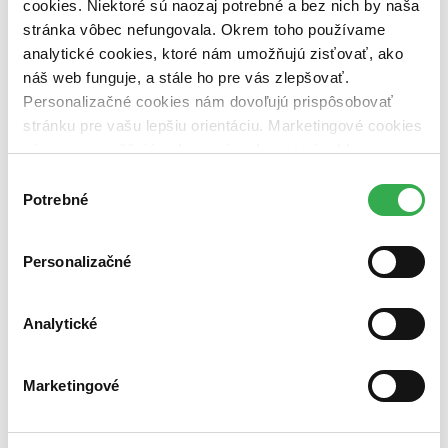
cookies. Niektoré sú naozaj potrebné a bez nich by naša
stránka vôbec nefungovala. Okrem toho používame
Vydavateľstvo
Mgr. Pavel Kotrla (1 titul)
Mgr. Pavel Kotrla
1
analytické cookies, ktoré nám umožňujú zisťovať, ako
náš web funguje, a stále ho pre vás zlepšovať.
Väzba
Personalizačné cookies nám dovoľujú prispôsobovať
pevná väzba (1 titul)
pevná väzba
1
stránku pre vašu lepšiu orientáciu. Marketingové cookies
Zúžiť výber
nám zas umožňujú zobrazenie relevantnej reklamy.
Niektoré údaje zdieľame aj s tretími stranami. Veľmi by
Výber
Zoradiť
nám pomohlo, keby sme mohli používať všetky tieto
Potrebné
súhlasu
cookies. Ďakujeme!
Personalizačné
Bestsellery
Top hodnotené
Novinky
Analytické
Najdrahšie
Najlacnejšie
Najvyššia zľava
Marketingové
Použité filtre
Zrušiť filtre