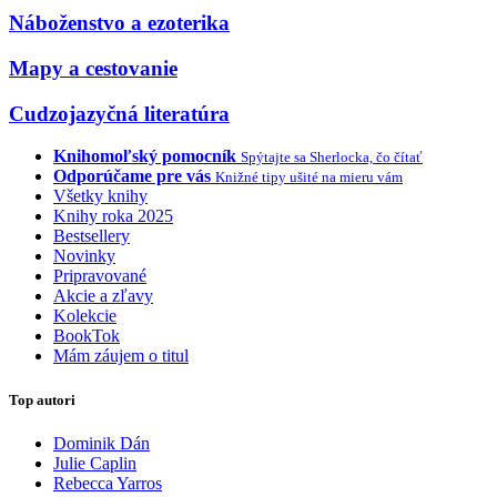
Náboženstvo a ezoterika
Mapy a cestovanie
Cudzojazyčná literatúra
Knihomoľský pomocník
Spýtajte sa Sherlocka, čo čítať
Odporúčame pre vás
Knižné tipy ušité na mieru vám
Všetky knihy
Knihy roka 2025
Bestsellery
Novinky
Pripravované
Akcie a zľavy
Kolekcie
BookTok
Mám záujem o titul
Top autori
Dominik Dán
Julie Caplin
Rebecca Yarros