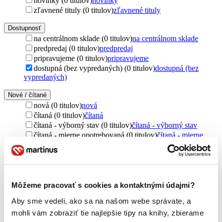
novinky (0 titulov)
novinky
zľavnené tituly (0 titulov)
zľavnené tituly
Dostupnosť
na centrálnom sklade (0 titulov)
na centrálnom sklade
predpredaj (0 titulov)
predpredaj
pripravujeme (0 titulov)
pripravujeme
dostupná (bez vypredaných) (0 titulov)
dostupná (bez
vypredaných)
Nové / čítané
nová (0 titulov)
nová
čítaná (0 titulov)
čítaná
čítaná - výborný stav (0 titulov)
čítaná - výborný stav
čítaná - mierne opotrebovaná (0 titulov)
čítaná - mierne
opotrebovaná
čítané verzie vypredaných kníh (0 titulov)
čítané verzie
vypredaných kníh
Jazyk
Môžeme pracovať s cookies a kontaktnými údajmi?
čeština (1 titul)
čeština
1
Aby sme vedeli, ako sa na našom webe správate, a
Téma
mohli vám zobraziť tie najlepšie tipy na knihy, zbierame
vytváranie (1 titul)
vytváranie
1