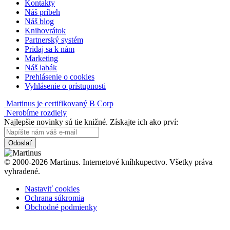
Kontakty
Náš príbeh
Náš blog
Knihovrátok
Partnerský systém
Pridaj sa k nám
Marketing
Náš labák
Prehlásenie o cookies
Vyhlásenie o prístupnosti
Martinus je certifikovaný B Corp
Nerobíme rozdiely
Najlepšie novinky sú tie knižné. Získajte ich ako prví:
Odoslať
© 2000-2026 Martinus. Internetové kníhkupectvo. Všetky práva
vyhradené.
Nastaviť cookies
Ochrana súkromia
Obchodné podmienky