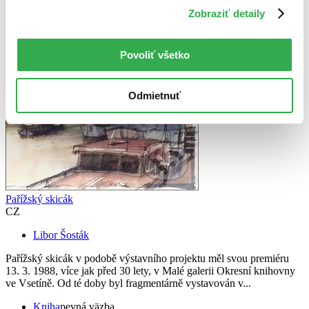
dostupné
S pevnou väzbou
Zobraziť detaily
Povoliť všetko
Odmietnuť
Pařížský skicák
CZ
Libor Šosták
Pařížský skicák v podobě výstavního projektu měl svou premiéru
13. 3. 1988, více jak před 30 lety, v Malé galerii Okresní knihovny
ve Vsetíně. Od té doby byl fragmentárně vystavován v...
Kniha
pevná väzba