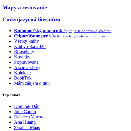
Mapy a cestovanie
Cudzojazyčná literatúra
Knihomoľský pomocník
Spýtajte sa Sherlocka, čo čítať
Odporúčame pre vás
Knižné tipy ušité na mieru vám
Všetky knihy
Knihy roka 2025
Bestsellery
Novinky
Pripravované
Akcie a zľavy
Kolekcie
BookTok
Mám záujem o titul
Top autori
Dominik Dán
Julie Caplin
Rebecca Yarros
Ana Huang
Sarah J. Maas