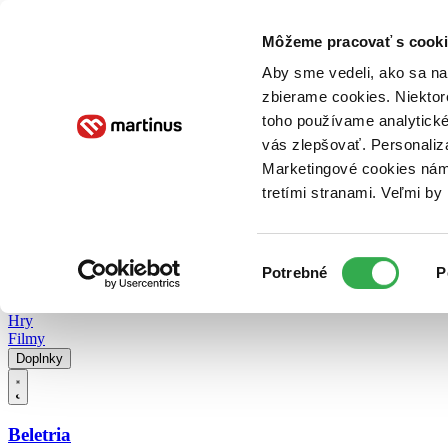
Doručenie
Kníhkupectvá
Knihovrátok
Poukážky
Knižný blog
Kontakt
Môžeme pracovať s cooki
Aby sme vedeli, ako sa na 
zbierame cookies. Niektor
E-knihy
Audioknihy
Hry
Filmy
Knihy
Doplnky
toho používame analytické
vás zlepšovať. Personaliz
Vyhľadávanie
Marketingové cookies nám 
tretími stranami. Veľmi b
Prihlásiť
Vyhľadávanie
Výber
Knihy
Potrebné
P
súhlasu
E-knihy
Audioknihy
Hry
Filmy
Doplnky
Beletria