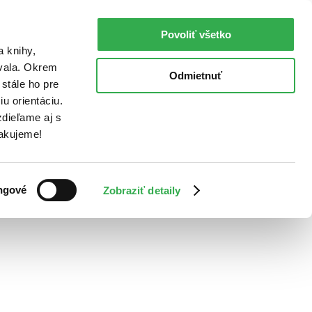
Povoliť všetko
a knihy,
ovala. Okrem
Odmietnuť
stále ho pre
u orientáciu.
dieľame aj s
Ďakujeme!
ngové
Zobraziť detaily