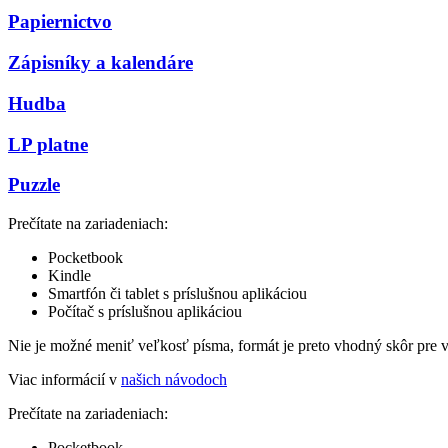
Papiernictvo
Zápisníky a kalendáre
Hudba
LP platne
Puzzle
Prečítate na zariadeniach:
Pocketbook
Kindle
Smartfón či tablet s príslušnou aplikáciou
Počítač s príslušnou aplikáciou
Nie je možné meniť veľkosť písma, formát je preto vhodný skôr pre 
Viac informácií v
našich návodoch
Prečítate na zariadeniach:
Pocketbook