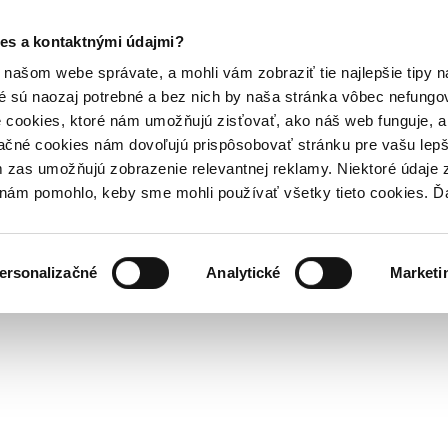
es a kontaktnými údajmi?
našom webe správate, a mohli vám zobraziť tie najlepšie tipy n
é sú naozaj potrebné a bez nich by naša stránka vôbec nefung
 cookies, ktoré nám umožňujú zisťovať, ako náš web funguje, a 
ačné cookies nám dovoľujú prispôsobovať stránku pre vašu lepši
zas umožňujú zobrazenie relevantnej reklamy. Niektoré údaje z
y nám pomohlo, keby sme mohli používať všetky tieto cookies. 
ersonalizačné
Analytické
Marketi