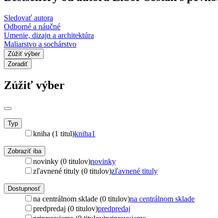
Sledovať autora
Odborné a náučné
Umenie, dizajn a architektúra
Maliarstvo a sochárstvo
Zúžiť výber
Zoradiť
Zúžiť výber
Typ
kniha (1 titul)
kniha
1
Zobraziť iba
novinky (0 titulov)
novinky
zľavnené tituly (0 titulov)
zľavnené tituly
Dostupnosť
na centrálnom sklade (0 titulov)
na centrálnom sklade
predpredaj (0 titulov)
predpredaj