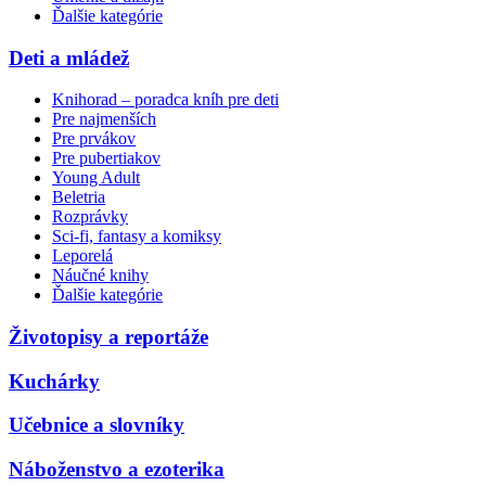
Ďalšie kategórie
Deti a mládež
Knihorad – poradca kníh pre deti
Pre najmenších
Pre prvákov
Pre pubertiakov
Young Adult
Beletria
Rozprávky
Sci-fi, fantasy a komiksy
Leporelá
Náučné knihy
Ďalšie kategórie
Životopisy a reportáže
Kuchárky
Učebnice a slovníky
Náboženstvo a ezoterika