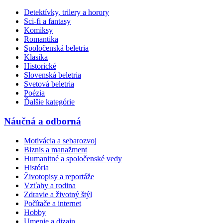
Detektívky, trilery a horory
Sci-fi a fantasy
Komiksy
Romantika
Spoločenská beletria
Klasika
Historické
Slovenská beletria
Svetová beletria
Poézia
Ďalšie kategórie
Náučná a odborná
Motivácia a sebarozvoj
Biznis a manažment
Humanitné a spoločenské vedy
História
Životopisy a reportáže
Vzťahy a rodina
Zdravie a životný štýl
Počítače a internet
Hobby
Umenie a dizajn