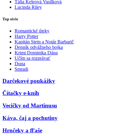
Táňa Keleová Vasilková
Lucinda Riley
Top série
Romantické úteky
Harry Potter
Kapitán Stein a Notár Barbarič
Denník odvážneho bojka
Krimi Dominika Dána
Učím sa rozprávať
Duna
Smradi
Darčekové poukážky
Čítačky e-kníh
Vecičky od Martinusu
Káva, čaj a pochutiny
Hrnčeky a fľaše