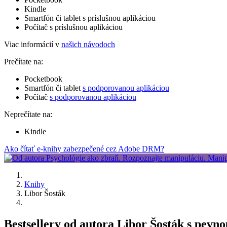
Kindle
Smartfón či tablet s príslušnou aplikáciou
Počítač s príslušnou aplikáciou
Viac informácií v
našich návodoch
Prečítate na:
Pocketbook
Smartfón či tablet
s podporovanou aplikáciou
Počítač
s podporovanou aplikáciou
Neprečítate na:
Kindle
Ako čítať e-knihy zabezpečené cez Adobe DRM?
Knihy
Libor Šosták
Bestsellery od autora Libor Šosták s pevn