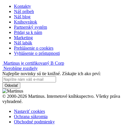
Kontakty
Náš príbeh
Náš blog
Knihovrátok
Partnerský systém
Pridaj sa k nám
Marketing
Náš labák
Prehlásenie o cookies
Vyhlásenie o prístupnosti
Martinus je certifikovaný B Corp
Nerobíme rozdiely
Najlepšie novinky sú tie knižné. Získajte ich ako prví:
Odoslať
© 2000-2026 Martinus. Internetové kníhkupectvo. Všetky práva
vyhradené.
Nastaviť cookies
Ochrana súkromia
Obchodné podmienky