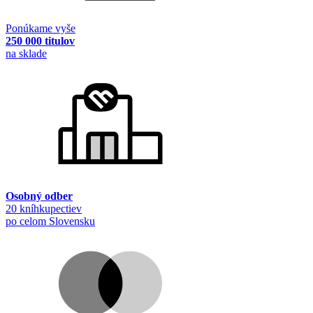
Ponúkame vyše
250 000 titulov
na sklade
Osobný odber
20 kníhkupectiev
po celom Slovensku