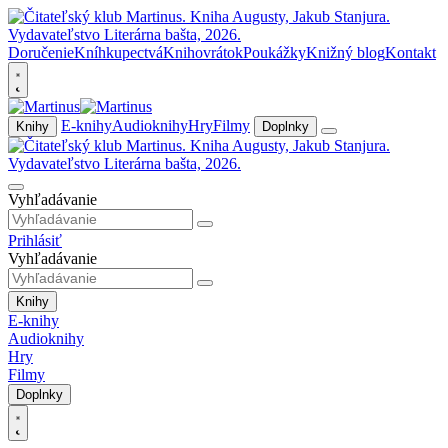
Doručenie
Kníhkupectvá
Knihovrátok
Poukážky
Knižný blog
Kontakt
E-knihy
Audioknihy
Hry
Filmy
Knihy
Doplnky
Vyhľadávanie
Prihlásiť
Vyhľadávanie
Knihy
E-knihy
Audioknihy
Hry
Filmy
Doplnky