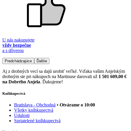
U nás nakupujete
vždy bezpečne
a s dôverou
Predchádzajúce
Ďalšie
Aj z drobných vecí sa dajú urobiť veľké. Vďaka vašim Anjelským
drobným ste pri nákupoch na Martinuse darovali už
1 501 609,00 €
na Dobrého Anjela
. Ďakujeme!
Kníhkupectvá
Bratislava - Obchodná
• Otvárame o 10:00
Všetky kníhkupectvá
Udalosti
Spriatelené kníhkupectvá