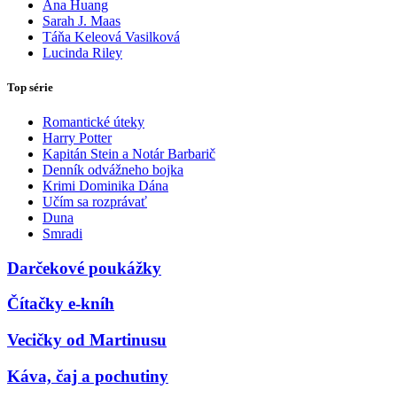
Ana Huang
Sarah J. Maas
Táňa Keleová Vasilková
Lucinda Riley
Top série
Romantické úteky
Harry Potter
Kapitán Stein a Notár Barbarič
Denník odvážneho bojka
Krimi Dominika Dána
Učím sa rozprávať
Duna
Smradi
Darčekové poukážky
Čítačky e-kníh
Vecičky od Martinusu
Káva, čaj a pochutiny