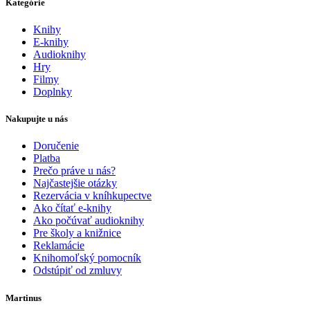
Kategórie
Knihy
E-knihy
Audioknihy
Hry
Filmy
Doplnky
Nakupujte u nás
Doručenie
Platba
Prečo práve u nás?
Najčastejšie otázky
Rezervácia v kníhkupectve
Ako čítať e-knihy
Ako počúvať audioknihy
Pre školy a knižnice
Reklamácie
Knihomoľský pomocník
Odstúpiť od zmluvy
Martinus