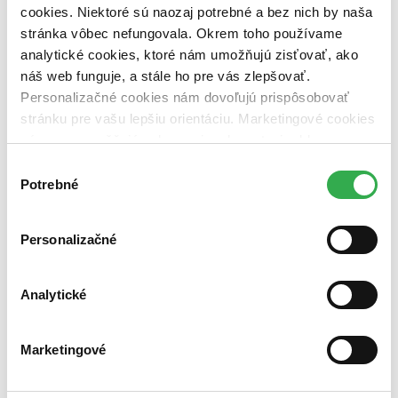
cookies. Niektoré sú naozaj potrebné a bez nich by naša
Vydavateľstvo
stránka vôbec nefungovala. Okrem toho používame
Mgr. Pavel Kotrla (1 titul)
Mgr. Pavel Kotrla
1
analytické cookies, ktoré nám umožňujú zisťovať, ako
náš web funguje, a stále ho pre vás zlepšovať.
Väzba
pevná väzba (1 titul)
pevná väzba
1
Personalizačné cookies nám dovoľujú prispôsobovať
stránku pre vašu lepšiu orientáciu. Marketingové cookies
Zúžiť výber
nám zas umožňujú zobrazenie relevantnej reklamy.
Niektoré údaje zdieľame aj s tretími stranami. Veľmi by
Zoradiť
Výber
nám pomohlo, keby sme mohli používať všetky tieto
Potrebné
súhlasu
cookies. Ďakujeme!
Personalizačné
Bestsellery
Top hodnotené
Novinky
Analytické
Najdrahšie
Najlacnejšie
Najvyššia zľava
Marketingové
Použité filtre
Zrušiť filtre