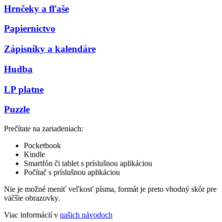
Hrnčeky a fľaše
Papiernictvo
Zápisníky a kalendáre
Hudba
LP platne
Puzzle
Prečítate na zariadeniach:
Pocketbook
Kindle
Smartfón či tablet s príslušnou aplikáciou
Počítač s príslušnou aplikáciou
Nie je možné meniť veľkosť písma, formát je preto vhodný skôr pre
väčšie obrazovky.
Viac informácií v
našich návodoch