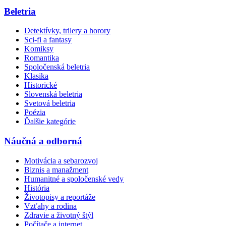
Beletria
Detektívky, trilery a horory
Sci-fi a fantasy
Komiksy
Romantika
Spoločenská beletria
Klasika
Historické
Slovenská beletria
Svetová beletria
Poézia
Ďalšie kategórie
Náučná a odborná
Motivácia a sebarozvoj
Biznis a manažment
Humanitné a spoločenské vedy
História
Životopisy a reportáže
Vzťahy a rodina
Zdravie a životný štýl
Počítače a internet