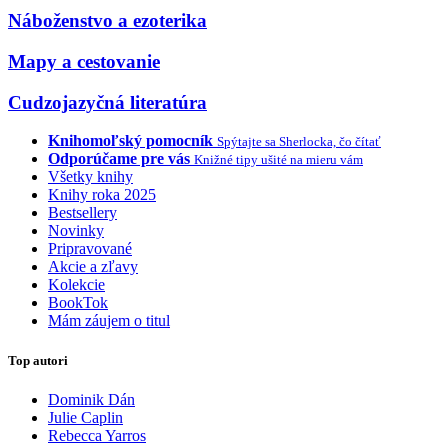
Náboženstvo a ezoterika
Mapy a cestovanie
Cudzojazyčná literatúra
Knihomoľský pomocník
Spýtajte sa Sherlocka, čo čítať
Odporúčame pre vás
Knižné tipy ušité na mieru vám
Všetky knihy
Knihy roka 2025
Bestsellery
Novinky
Pripravované
Akcie a zľavy
Kolekcie
BookTok
Mám záujem o titul
Top autori
Dominik Dán
Julie Caplin
Rebecca Yarros