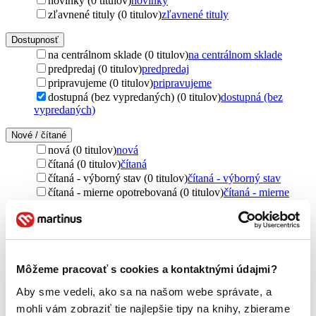
novinky (0 titulov)
novinky
zľavnené tituly (0 titulov)
zľavnené tituly
Dostupnosť
na centrálnom sklade (0 titulov)
na centrálnom sklade
predpredaj (0 titulov)
predpredaj
pripravujeme (0 titulov)
pripravujeme
dostupná (bez vypredaných) (0 titulov)
dostupná (bez
vypredaných)
Nové / čítané
nová (0 titulov)
nová
čítaná (0 titulov)
čítaná
čítaná - výborný stav (0 titulov)
čítaná - výborný stav
čítaná - mierne opotrebovaná (0 titulov)
čítaná - mierne
opotrebovaná
čítané verzie vypredaných kníh (0 titulov)
čítané verzie
vypredaných kníh
Jazyk
Môžeme pracovať s cookies a kontaktnými údajmi?
čeština (1 titul)
čeština
1
Aby sme vedeli, ako sa na našom webe správate, a
Téma
mohli vám zobraziť tie najlepšie tipy na knihy, zbierame
vytváranie (1 titul)
vytváranie
1