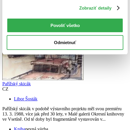
dostupné
S pevnou väzbou
Zobraziť detaily
Povoliť všetko
Odmietnuť
Pařížský skicák
CZ
Libor Šosták
Pařížský skicák v podobě výstavního projektu měl svou premiéru
13. 3. 1988, více jak před 30 lety, v Malé galerii Okresní knihovny
ve Vsetíně. Od té doby byl fragmentárně vystavován v...
Kniha
pevná väzba