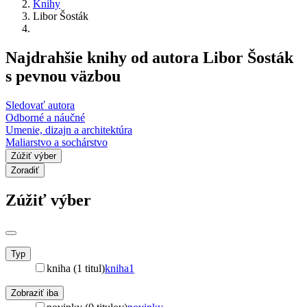
Knihy
Libor Šosták
Najdrahšie knihy od autora Libor Šosták
s pevnou väzbou
Sledovať autora
Odborné a náučné
Umenie, dizajn a architektúra
Maliarstvo a sochárstvo
Zúžiť výber
Zoradiť
Zúžiť výber
Typ
kniha (1 titul)
kniha
1
Zobraziť iba