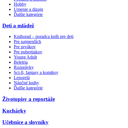
Hobby
Umenie a dizajn
Ďalšie kategórie
Deti a mládež
Knihorad – poradca kníh pre deti
Pre najmenších
Pre prvákov
Pre pubertiakov
Young Adult
Beletria
Rozprávky
Sci-fi, fantasy a komiksy
Leporelá
Náučné knihy
Ďalšie kategórie
Životopisy a reportáže
Kuchárky
Učebnice a slovníky