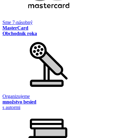
Sme 7-násobný
MasterCard
Obchodník roka
Organizujeme
množstvo besied
s autormi