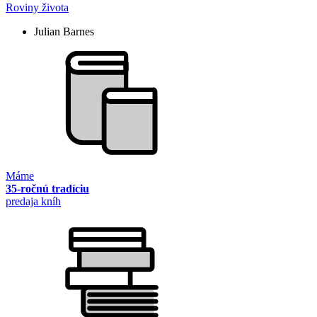
Roviny života
Julian Barnes
Máme
35-ročnú tradíciu
predaja kníh