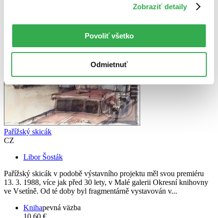
Zobraziť detaily
Povoliť všetko
Odmietnuť
Pařížský skicák
CZ
Libor Šosták
Pařížský skicák v podobě výstavního projektu měl svou premiéru
13. 3. 1988, více jak před 30 lety, v Malé galerii Okresní knihovny
ve Vsetíně. Od té doby byl fragmentárně vystavován v...
Kniha
pevná väzba
10,60 €