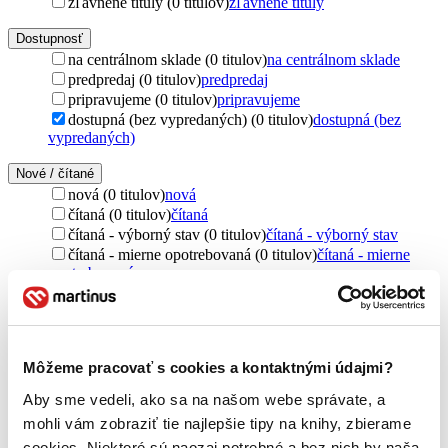
zľavnené tituly (0 titulov)
zľavnené tituly
Dostupnosť
na centrálnom sklade (0 titulov)
na centrálnom sklade
predpredaj (0 titulov)
predpredaj
pripravujeme (0 titulov)
pripravujeme
dostupná (bez vypredaných) (0 titulov)
dostupná (bez
vypredaných)
Nové / čítané
nová (0 titulov)
nová
čítaná (0 titulov)
čítaná
čítaná - výborný stav (0 titulov)
čítaná - výborný stav
čítaná - mierne opotrebovaná (0 titulov)
čítaná - mierne
opotrebovaná
čítané verzie vypredaných kníh (0 titulov)
čítané verzie
vypredaných kníh
Jazyk
čeština (1 titul)
čeština
1
Môžeme pracovať s cookies a kontaktnými údajmi?
Aby sme vedeli, ako sa na našom webe správate, a
Téma
mohli vám zobraziť tie najlepšie tipy na knihy, zbierame
vytváranie (1 titul)
vytváranie
1
cookies. Niektoré sú naozaj potrebné a bez nich by naša