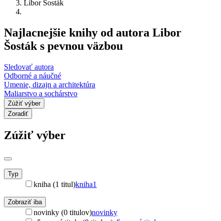
Libor Šosták
Najlacnejšie knihy od autora Libor
Šosták s pevnou väzbou
Sledovať autora
Odborné a náučné
Umenie, dizajn a architektúra
Maliarstvo a sochárstvo
Zúžiť výber
Zoradiť
Zúžiť výber
Typ
kniha (1 titul)
kniha
1
Zobraziť iba
novinky (0 titulov)
novinky