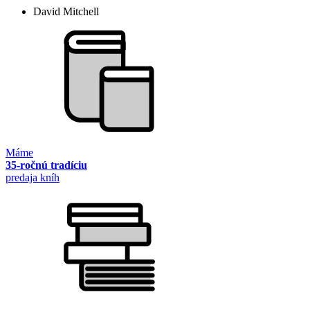
David Mitchell
Máme
35-ročnú tradíciu
predaja kníh