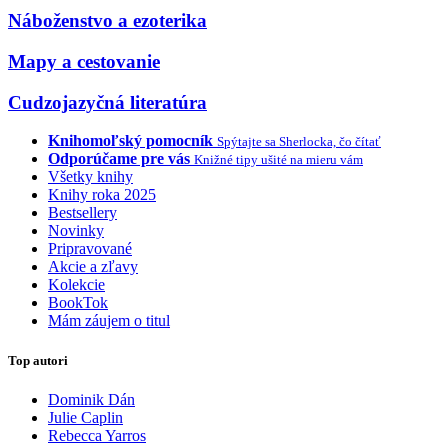
Náboženstvo a ezoterika
Mapy a cestovanie
Cudzojazyčná literatúra
Knihomoľský pomocník
Spýtajte sa Sherlocka, čo čítať
Odporúčame pre vás
Knižné tipy ušité na mieru vám
Všetky knihy
Knihy roka 2025
Bestsellery
Novinky
Pripravované
Akcie a zľavy
Kolekcie
BookTok
Mám záujem o titul
Top autori
Dominik Dán
Julie Caplin
Rebecca Yarros