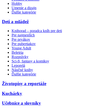
Hobby
Umenie a dizajn
Ďalšie kategórie
Deti a mládež
Knihorad – poradca kníh pre deti
Pre najmenších
Pre prvákov
Pre pubertiakov
Young Adult
Beletria
Rozprávky
Sci-fi, fantasy a komiksy
Leporelá
Náučné knihy
Ďalšie kategórie
Životopisy a reportáže
Kuchárky
Učebnice a slovníky