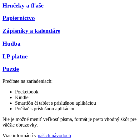
Hrnčeky a fľaše
Papiernictvo
Zápisníky a kalendáre
Hudba
LP platne
Puzzle
Prečítate na zariadeniach:
Pocketbook
Kindle
Smartfón či tablet s príslušnou aplikáciou
Počítač s príslušnou aplikáciou
Nie je možné meniť veľkosť písma, formát je preto vhodný skôr pre
väčšie obrazovky.
Viac informácií v
našich návodoch