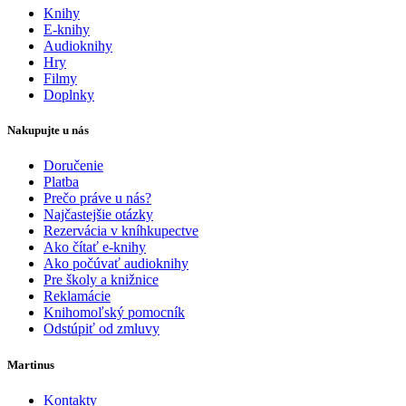
Knihy
E-knihy
Audioknihy
Hry
Filmy
Doplnky
Nakupujte u nás
Doručenie
Platba
Prečo práve u nás?
Najčastejšie otázky
Rezervácia v kníhkupectve
Ako čítať e-knihy
Ako počúvať audioknihy
Pre školy a knižnice
Reklamácie
Knihomoľský pomocník
Odstúpiť od zmluvy
Martinus
Kontakty