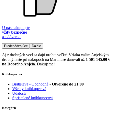
U nás nakupujete
vždy bezpečne
a s dôverou
Predchádzajúce
Ďalšie
Aj z drobných vecí sa dajú urobiť veľké. Vďaka vašim Anjelským
drobným ste pri nákupoch na Martinuse darovali už
1 501 145,00 €
na Dobrého Anjela
. Ďakujeme!
Kníhkupectvá
Bratislava - Obchodná
• Otvorené do 21:00
Všetky kníhkupectvá
Udalosti
Spriatelené kníhkupectvá
Kategórie