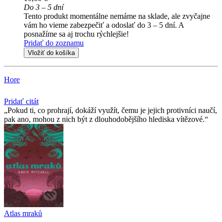
Do 3 – 5 dní
Tento produkt momentálne nemáme na sklade, ale zvyčajne
vám ho vieme zabezpečiť a odoslať do 3 – 5 dní. A
posnažíme sa aj trochu rýchlejšie!
Pridať do zoznamu
Vložiť do košíka
Hore
Pridať citát
Pokud ti, co prohrají, dokáží využít, čemu je jejich protivníci naučí,
pak ano, mohou z nich být z dlouhodobějšího hlediska vítězové.
Atlas mraků