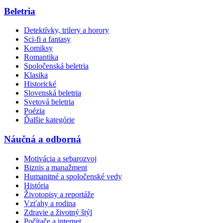
Beletria
Detektívky, trilery a horory
Sci-fi a fantasy
Komiksy
Romantika
Spoločenská beletria
Klasika
Historické
Slovenská beletria
Svetová beletria
Poézia
Ďalšie kategórie
Náučná a odborná
Motivácia a sebarozvoj
Biznis a manažment
Humanitné a spoločenské vedy
História
Životopisy a reportáže
Vzťahy a rodina
Zdravie a životný štýl
Počítače a internet