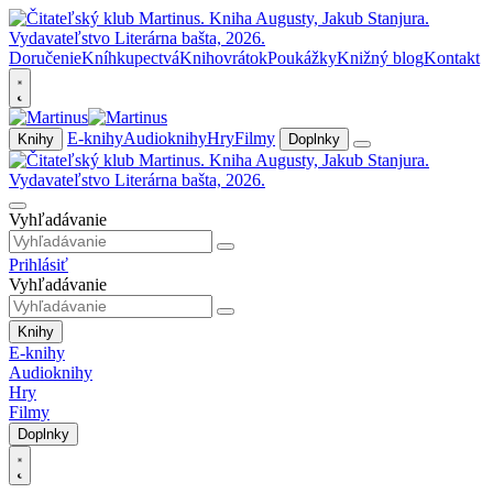
Doručenie
Kníhkupectvá
Knihovrátok
Poukážky
Knižný blog
Kontakt
E-knihy
Audioknihy
Hry
Filmy
Knihy
Doplnky
Vyhľadávanie
Prihlásiť
Vyhľadávanie
Knihy
E-knihy
Audioknihy
Hry
Filmy
Doplnky