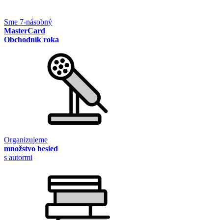
Sme 7-násobný
MasterCard
Obchodník roka
Organizujeme
množstvo besied
s autormi