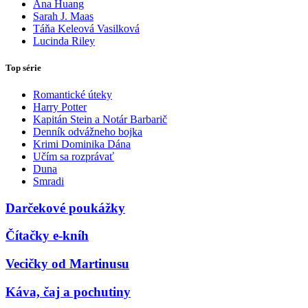
Ana Huang
Sarah J. Maas
Táňa Keleová Vasilková
Lucinda Riley
Top série
Romantické úteky
Harry Potter
Kapitán Stein a Notár Barbarič
Denník odvážneho bojka
Krimi Dominika Dána
Učím sa rozprávať
Duna
Smradi
Darčekové poukážky
Čítačky e-kníh
Vecičky od Martinusu
Káva, čaj a pochutiny