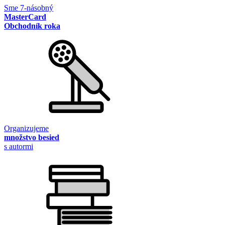
Sme 7-násobný
MasterCard
Obchodník roka
Organizujeme
množstvo besied
s autormi