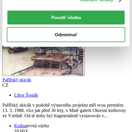
Povoliť všetko
Odmietnuť
Pařížský skicák
CZ
Libor Šosták
Pařížský skicák v podobě výstavního projektu měl svou premiéru
13. 3. 1988, více jak před 30 lety, v Malé galerii Okresní knihovny
ve Vsetíně. Od té doby byl fragmentárně vystavován v...
Kniha
pevná väzba
10,60 €