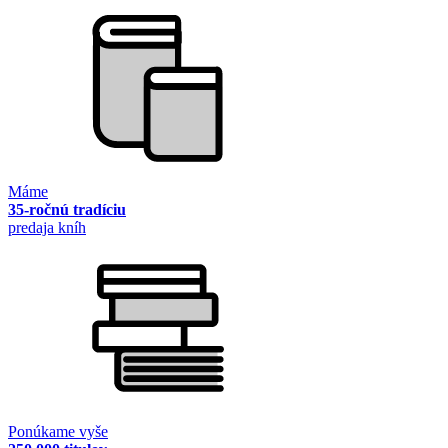
Máme
35-ročnú tradíciu
predaja kníh
Ponúkame vyše