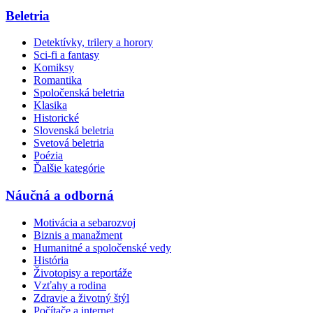
Beletria
Detektívky, trilery a horory
Sci-fi a fantasy
Komiksy
Romantika
Spoločenská beletria
Klasika
Historické
Slovenská beletria
Svetová beletria
Poézia
Ďalšie kategórie
Náučná a odborná
Motivácia a sebarozvoj
Biznis a manažment
Humanitné a spoločenské vedy
História
Životopisy a reportáže
Vzťahy a rodina
Zdravie a životný štýl
Počítače a internet