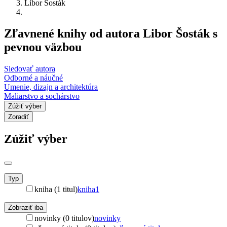
Libor Šosták
Zľavnené knihy od autora Libor Šosták s
pevnou väzbou
Sledovať autora
Odborné a náučné
Umenie, dizajn a architektúra
Maliarstvo a sochárstvo
Zúžiť výber
Zoradiť
Zúžiť výber
Typ
kniha (1 titul)
kniha
1
Zobraziť iba
novinky (0 titulov)
novinky