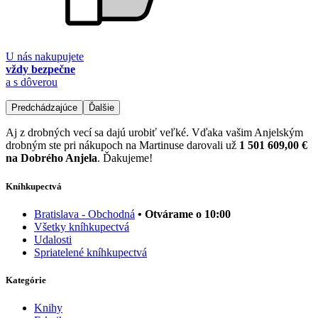
U nás nakupujete
vždy bezpečne
a s dôverou
Predchádzajúce
Ďalšie
Aj z drobných vecí sa dajú urobiť veľké. Vďaka vašim Anjelským
drobným ste pri nákupoch na Martinuse darovali už
1 501 609,00 €
na Dobrého Anjela
. Ďakujeme!
Kníhkupectvá
Bratislava - Obchodná
• Otvárame o 10:00
Všetky kníhkupectvá
Udalosti
Spriatelené kníhkupectvá
Kategórie
Knihy