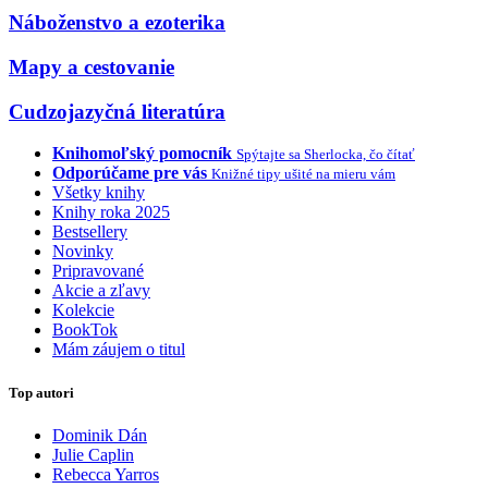
Náboženstvo a ezoterika
Mapy a cestovanie
Cudzojazyčná literatúra
Knihomoľský pomocník
Spýtajte sa Sherlocka, čo čítať
Odporúčame pre vás
Knižné tipy ušité na mieru vám
Všetky knihy
Knihy roka 2025
Bestsellery
Novinky
Pripravované
Akcie a zľavy
Kolekcie
BookTok
Mám záujem o titul
Top autori
Dominik Dán
Julie Caplin
Rebecca Yarros