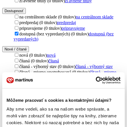
zľavnené tituly (0 titulov)
zľavnené tituly
Dostupnosť
na centrálnom sklade (0 titulov)
na centrálnom sklade
predpredaj (0 titulov)
predpredaj
pripravujeme (0 titulov)
pripravujeme
dostupná (bez vypredaných) (0 titulov)
dostupná (bez
vypredaných)
Nové / čítané
nová (0 titulov)
nová
čítaná (0 titulov)
čítaná
čítaná - výborný stav (0 titulov)
čítaná - výborný stav
čítaná - mierne opotrebovaná (0 titulov)
čítaná - mierne
opotrebovaná
čítané verzie vypredaných kníh (0 titulov)
čítané verzie
vypredaných kníh
Jazyk
Môžeme pracovať s cookies a kontaktnými údajmi?
čeština (1 titul)
čeština
1
Aby sme vedeli, ako sa na našom webe správate, a
Téma
mohli vám zobraziť tie najlepšie tipy na knihy, zbierame
vytváranie (1 titul)
vytváranie
1
cookies. Niektoré sú naozaj potrebné a bez nich by naša