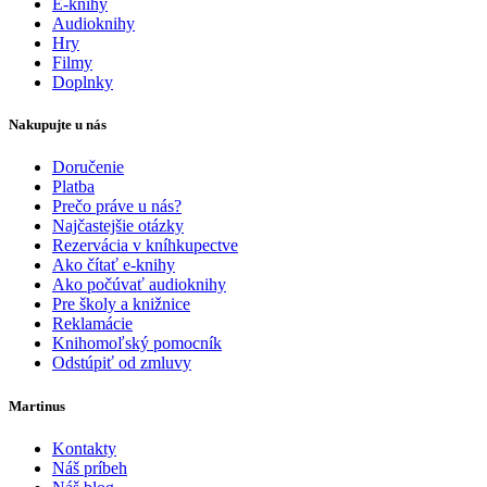
E-knihy
Audioknihy
Hry
Filmy
Doplnky
Nakupujte u nás
Doručenie
Platba
Prečo práve u nás?
Najčastejšie otázky
Rezervácia v kníhkupectve
Ako čítať e-knihy
Ako počúvať audioknihy
Pre školy a knižnice
Reklamácie
Knihomoľský pomocník
Odstúpiť od zmluvy
Martinus
Kontakty
Náš príbeh