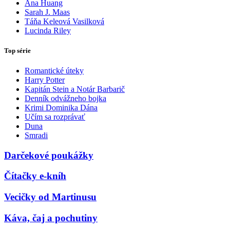
Ana Huang
Sarah J. Maas
Táňa Keleová Vasilková
Lucinda Riley
Top série
Romantické úteky
Harry Potter
Kapitán Stein a Notár Barbarič
Denník odvážneho bojka
Krimi Dominika Dána
Učím sa rozprávať
Duna
Smradi
Darčekové poukážky
Čítačky e-kníh
Vecičky od Martinusu
Káva, čaj a pochutiny