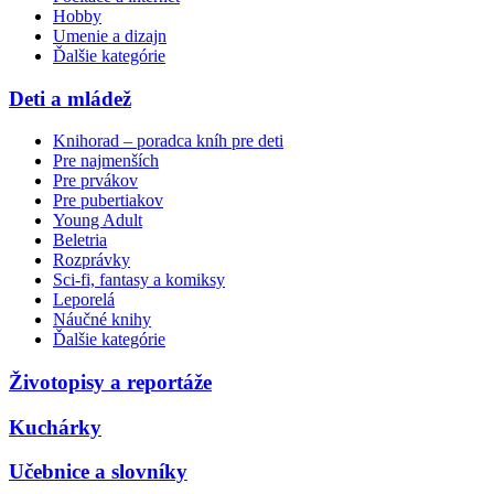
Hobby
Umenie a dizajn
Ďalšie kategórie
Deti a mládež
Knihorad – poradca kníh pre deti
Pre najmenších
Pre prvákov
Pre pubertiakov
Young Adult
Beletria
Rozprávky
Sci-fi, fantasy a komiksy
Leporelá
Náučné knihy
Ďalšie kategórie
Životopisy a reportáže
Kuchárky
Učebnice a slovníky