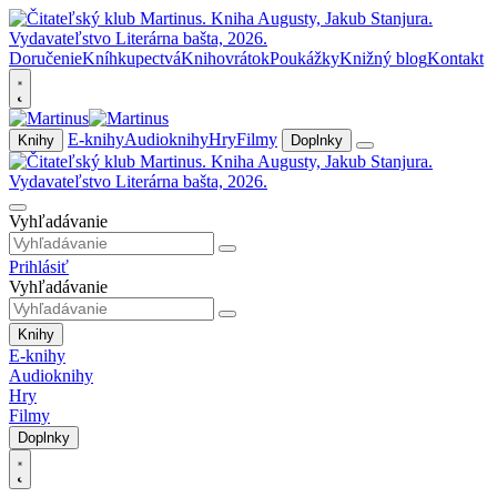
Doručenie
Kníhkupectvá
Knihovrátok
Poukážky
Knižný blog
Kontakt
E-knihy
Audioknihy
Hry
Filmy
Knihy
Doplnky
Vyhľadávanie
Prihlásiť
Vyhľadávanie
Knihy
E-knihy
Audioknihy
Hry
Filmy
Doplnky