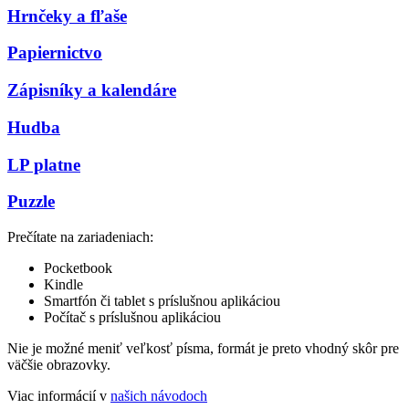
Hrnčeky a fľaše
Papiernictvo
Zápisníky a kalendáre
Hudba
LP platne
Puzzle
Prečítate na zariadeniach:
Pocketbook
Kindle
Smartfón či tablet s príslušnou aplikáciou
Počítač s príslušnou aplikáciou
Nie je možné meniť veľkosť písma, formát je preto vhodný skôr pre
väčšie obrazovky.
Viac informácií v
našich návodoch