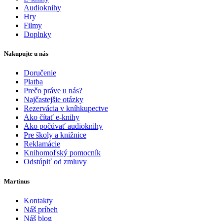
Audioknihy
Hry
Filmy
Doplnky
Nakupujte u nás
Doručenie
Platba
Prečo práve u nás?
Najčastejšie otázky
Rezervácia v kníhkupectve
Ako čítať e-knihy
Ako počúvať audioknihy
Pre školy a knižnice
Reklamácie
Knihomoľský pomocník
Odstúpiť od zmluvy
Martinus
Kontakty
Náš príbeh
Náš blog