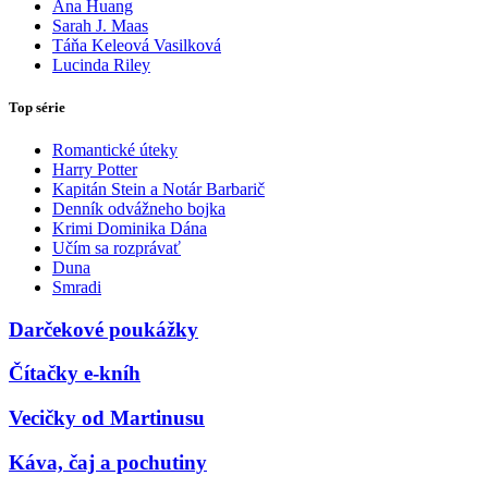
Ana Huang
Sarah J. Maas
Táňa Keleová Vasilková
Lucinda Riley
Top série
Romantické úteky
Harry Potter
Kapitán Stein a Notár Barbarič
Denník odvážneho bojka
Krimi Dominika Dána
Učím sa rozprávať
Duna
Smradi
Darčekové poukážky
Čítačky e-kníh
Vecičky od Martinusu
Káva, čaj a pochutiny