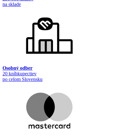
na sklade
Osobný odber
20 kníhkupectiev
po celom Slovensku