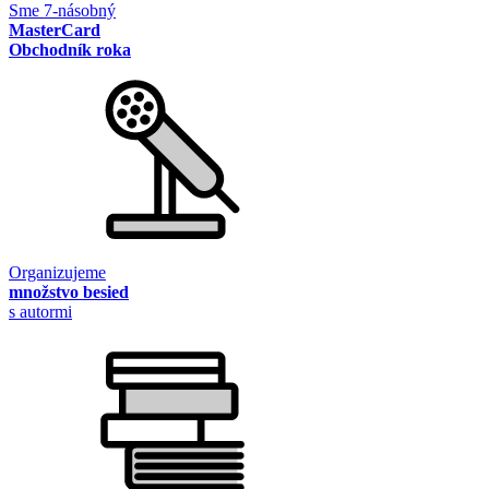
Sme 7-násobný
MasterCard
Obchodník roka
Organizujeme
množstvo besied
s autormi