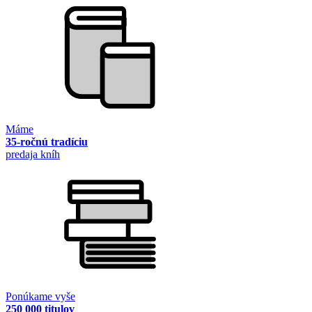
Máme
35-ročnú tradíciu
predaja kníh
Ponúkame vyše
250 000 titulov