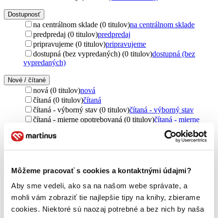
Dostupnosť
na centrálnom sklade (0 titulov)
na centrálnom sklade
predpredaj (0 titulov)
predpredaj
pripravujeme (0 titulov)
pripravujeme
dostupná (bez vypredaných) (0 titulov)
dostupná (bez
vypredaných)
Nové / čítané
nová (0 titulov)
nová
čítaná (0 titulov)
čítaná
čítaná - výborný stav (0 titulov)
čítaná - výborný stav
čítaná - mierne opotrebovaná (0 titulov)
čítaná - mierne
opotrebovaná
čítané verzie vypredaných kníh (0 titulov)
čítané verzie
vypredaných kníh
Jazyk
Môžeme pracovať s cookies a kontaktnými údajmi?
čeština (1 titul)
čeština
1
Aby sme vedeli, ako sa na našom webe správate, a
Téma
mohli vám zobraziť tie najlepšie tipy na knihy, zbierame
vytváranie (1 titul)
vytváranie
1
cookies. Niektoré sú naozaj potrebné a bez nich by naša