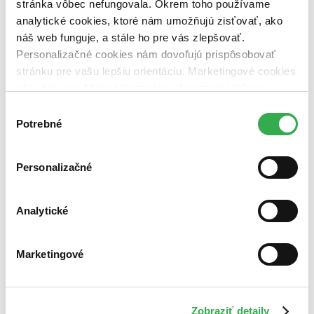
Vydavateľstvo
stránka vôbec nefungovala. Okrem toho používame
Mgr. Pavel Kotrla (1 titul)
Mgr. Pavel Kotrla
1
analytické cookies, ktoré nám umožňujú zisťovať, ako
náš web funguje, a stále ho pre vás zlepšovať.
Väzba
Personalizačné cookies nám dovoľujú prispôsobovať
pevná väzba (1 titul)
pevná väzba
1
stránku pre vašu lepšiu orientáciu. Marketingové cookies
Zúžiť výber
nám zas umožňujú zobrazenie relevantnej reklamy.
Niektoré údaje zdieľame aj s tretími stranami. Veľmi by
Zoradiť
Výber
nám pomohlo, keby sme mohli používať všetky tieto
Potrebné
súhlasu
cookies. Ďakujeme!
Personalizačné
Bestsellery
Top hodnotené
Novinky
Analytické
Najdrahšie
Najlacnejšie
Najvyššia zľava
Marketingové
Zobraziť detaily