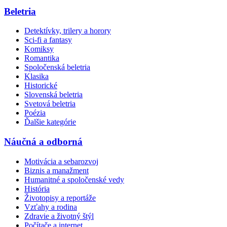
Beletria
Detektívky, trilery a horory
Sci-fi a fantasy
Komiksy
Romantika
Spoločenská beletria
Klasika
Historické
Slovenská beletria
Svetová beletria
Poézia
Ďalšie kategórie
Náučná a odborná
Motivácia a sebarozvoj
Biznis a manažment
Humanitné a spoločenské vedy
História
Životopisy a reportáže
Vzťahy a rodina
Zdravie a životný štýl
Počítače a internet