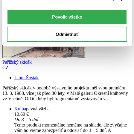
Povoliť všetko
Odmietnuť
Pařížský skicák
CZ
Libor Šosták
Pařížský skicák v podobě výstavního projektu měl svou premiéru
13. 3. 1988, více jak před 30 lety, v Malé galerii Okresní knihovny
ve Vsetíně. Od té doby byl fragmentárně vystavován v...
Kniha
pevná väzba
10,60 €
Do 3 – 5 dní
Tento produkt momentálne nemáme na sklade, ale zvyčajne
vám ho vieme zabezpečiť a odoslať do 3 – 5 dní. A