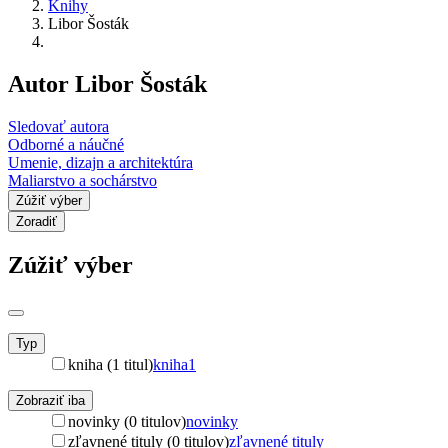
Knihy
Libor Šosták
Autor Libor Šosták
Sledovať autora
Odborné a náučné
Umenie, dizajn a architektúra
Maliarstvo a sochárstvo
Zúžiť výber
Zoradiť
Zúžiť výber
Typ
kniha (1 titul)
kniha
1
Zobraziť iba
novinky (0 titulov)
novinky
zľavnené tituly (0 titulov)
zľavnené tituly