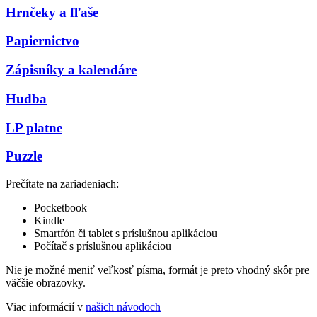
Hrnčeky a fľaše
Papiernictvo
Zápisníky a kalendáre
Hudba
LP platne
Puzzle
Prečítate na zariadeniach:
Pocketbook
Kindle
Smartfón či tablet s príslušnou aplikáciou
Počítač s príslušnou aplikáciou
Nie je možné meniť veľkosť písma, formát je preto vhodný skôr pre
väčšie obrazovky.
Viac informácií v
našich návodoch