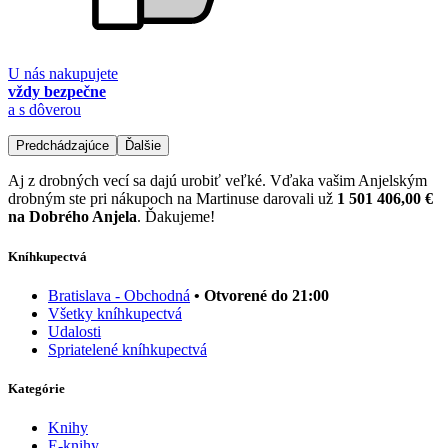
U nás nakupujete
vždy bezpečne
a s dôverou
Predchádzajúce
Ďalšie
Aj z drobných vecí sa dajú urobiť veľké. Vďaka vašim Anjelským
drobným ste pri nákupoch na Martinuse darovali už
1 501 406,00 €
na Dobrého Anjela
. Ďakujeme!
Kníhkupectvá
Bratislava - Obchodná
• Otvorené do 21:00
Všetky kníhkupectvá
Udalosti
Spriatelené kníhkupectvá
Kategórie
Knihy
E-knihy