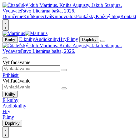
Doručenie
Kníhkupectvá
Knihovrátok
Poukážky
Knižný blog
Kontakt
E-knihy
Audioknihy
Hry
Filmy
Knihy
Doplnky
Vyhľadávanie
Prihlásiť
Vyhľadávanie
Knihy
E-knihy
Audioknihy
Hry
Filmy
Doplnky