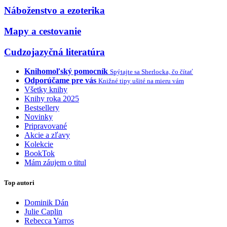
Náboženstvo a ezoterika
Mapy a cestovanie
Cudzojazyčná literatúra
Knihomoľský pomocník
Spýtajte sa Sherlocka, čo čítať
Odporúčame pre vás
Knižné tipy ušité na mieru vám
Všetky knihy
Knihy roka 2025
Bestsellery
Novinky
Pripravované
Akcie a zľavy
Kolekcie
BookTok
Mám záujem o titul
Top autori
Dominik Dán
Julie Caplin
Rebecca Yarros