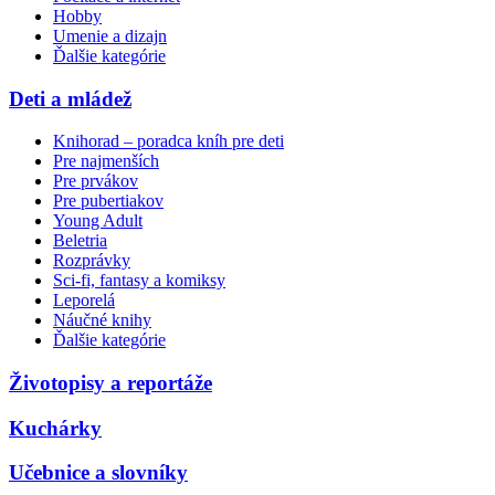
Hobby
Umenie a dizajn
Ďalšie kategórie
Deti a mládež
Knihorad – poradca kníh pre deti
Pre najmenších
Pre prvákov
Pre pubertiakov
Young Adult
Beletria
Rozprávky
Sci-fi, fantasy a komiksy
Leporelá
Náučné knihy
Ďalšie kategórie
Životopisy a reportáže
Kuchárky
Učebnice a slovníky