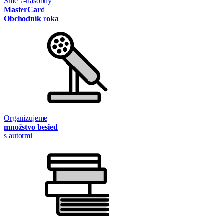
Sme 7-násobný
MasterCard
Obchodník roka
Organizujeme
množstvo besied
s autormi