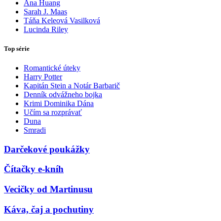
Ana Huang
Sarah J. Maas
Táňa Keleová Vasilková
Lucinda Riley
Top série
Romantické úteky
Harry Potter
Kapitán Stein a Notár Barbarič
Denník odvážneho bojka
Krimi Dominika Dána
Učím sa rozprávať
Duna
Smradi
Darčekové poukážky
Čítačky e-kníh
Vecičky od Martinusu
Káva, čaj a pochutiny