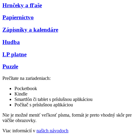
Hrnčeky a fľaše
Papiernictvo
Zápisníky a kalendáre
Hudba
LP platne
Puzzle
Prečítate na zariadeniach:
Pocketbook
Kindle
Smartfón či tablet s príslušnou aplikáciou
Počítač s príslušnou aplikáciou
Nie je možné meniť veľkosť písma, formát je preto vhodný skôr pre
väčšie obrazovky.
Viac informácií v
našich návodoch