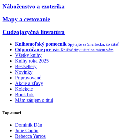
Náboženstvo a ezoterika
Mapy a cestovanie
Cudzojazyčná literatúra
Knihomoľský pomocník
Spýtajte sa Sherlocka, čo čítať
Odporúčame pre vás
Knižné tipy ušité na mieru vám
Všetky knihy
Knihy roka 2025
Bestsellery
Novinky
Pripravované
Akcie a zľavy
Kolekcie
BookTok
Mám záujem o titul
Top autori
Dominik Dán
Julie Caplin
Rebecca Yarros