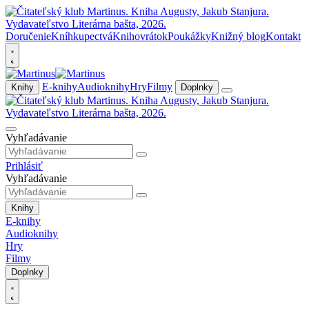
Doručenie
Kníhkupectvá
Knihovrátok
Poukážky
Knižný blog
Kontakt
E-knihy
Audioknihy
Hry
Filmy
Knihy
Doplnky
Vyhľadávanie
Prihlásiť
Vyhľadávanie
Knihy
E-knihy
Audioknihy
Hry
Filmy
Doplnky