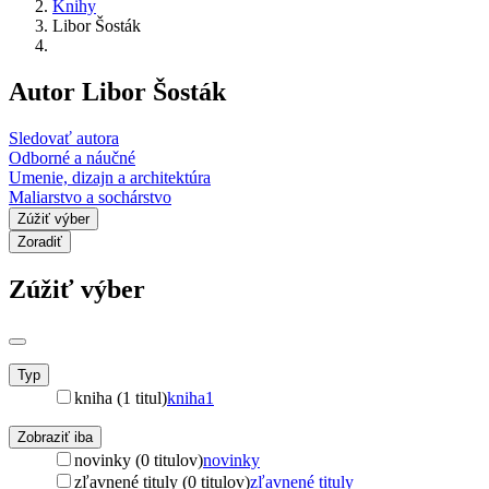
Knihy
Libor Šosták
Autor Libor Šosták
Sledovať autora
Odborné a náučné
Umenie, dizajn a architektúra
Maliarstvo a sochárstvo
Zúžiť výber
Zoradiť
Zúžiť výber
Typ
kniha (1 titul)
kniha
1
Zobraziť iba
novinky (0 titulov)
novinky
zľavnené tituly (0 titulov)
zľavnené tituly