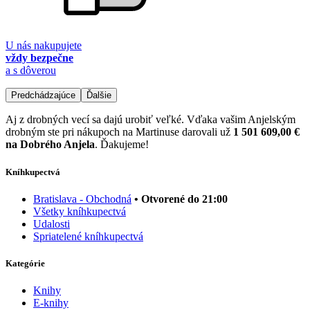
U nás nakupujete
vždy bezpečne
a s dôverou
Predchádzajúce
Ďalšie
Aj z drobných vecí sa dajú urobiť veľké. Vďaka vašim Anjelským
drobným ste pri nákupoch na Martinuse darovali už
1 501 609,00 €
na Dobrého Anjela
. Ďakujeme!
Kníhkupectvá
Bratislava - Obchodná
• Otvorené do 21:00
Všetky kníhkupectvá
Udalosti
Spriatelené kníhkupectvá
Kategórie
Knihy
E-knihy