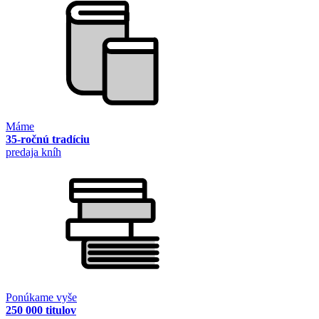
Máme
35-ročnú tradíciu
predaja kníh
Ponúkame vyše
250 000 titulov