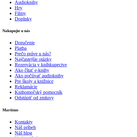
Audioknihy
Hry
Filmy
Doplnky
Nakupujte u nás
Doručenie
Platba
Prečo práve u nás?
Najčastejšie otázky
Rezervácia v kníhkupectve
Ako čítať e-knihy
Ako počúvať audioknihy
Pre školy a knižnice
Reklamácie
Knihomoľský pomocník
Odstúpiť od zmluvy
Martinus
Kontakty
Náš príbeh
Náš blog