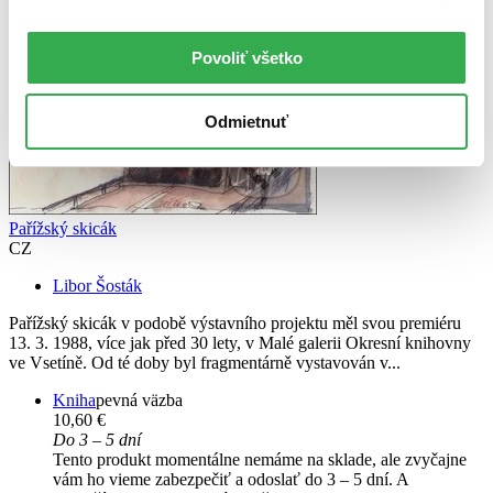
Povoliť všetko
Odmietnuť
Pařížský skicák
CZ
Libor Šosták
Pařížský skicák v podobě výstavního projektu měl svou premiéru
13. 3. 1988, více jak před 30 lety, v Malé galerii Okresní knihovny
ve Vsetíně. Od té doby byl fragmentárně vystavován v...
Kniha
pevná väzba
10,60 €
Do 3 – 5 dní
Tento produkt momentálne nemáme na sklade, ale zvyčajne
vám ho vieme zabezpečiť a odoslať do 3 – 5 dní. A