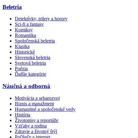
Beletria
Detektívky, trilery a horory
Sci-fi a fantasy
Komiksy
Romantika
Spoločenská beletria
Klasika
Historické
Slovenská beletria
Svetová beletria
Poézia
Ďalšie kategórie
Náučná a odborná
Motivácia a sebarozvoj
Biznis a manažment
Humanitné a spoločenské vedy
História
Životopisy a reportáže
Vzťahy a rodina
Zdravie a životný štýl
Počítače a internet