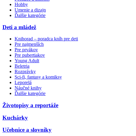
Hobby
Umenie a dizajn
Ďalšie kategórie
Deti a mládež
Knihorad – poradca kníh pre deti
Pre najmenších
Pre prvákov
Pre pubertiakov
Young Adult
Beletria
Rozprávky
Sci-fi, fantasy a komiksy
Leporelá
Náučné knihy
Ďalšie kategórie
Životopisy a reportáže
Kuchárky
Učebnice a slovníky