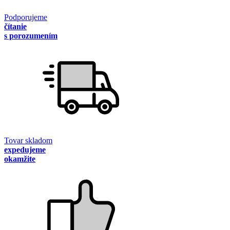
Podporujeme
čítanie
s porozumením
Tovar skladom
expedujeme
okamžite