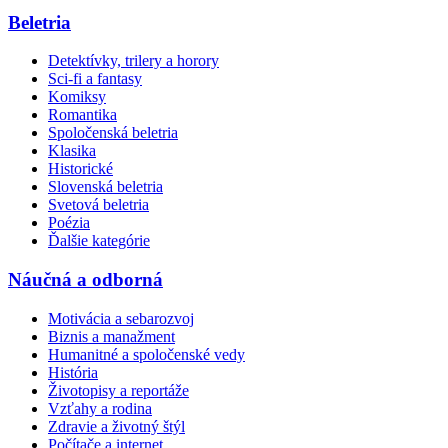
Beletria
Detektívky, trilery a horory
Sci-fi a fantasy
Komiksy
Romantika
Spoločenská beletria
Klasika
Historické
Slovenská beletria
Svetová beletria
Poézia
Ďalšie kategórie
Náučná a odborná
Motivácia a sebarozvoj
Biznis a manažment
Humanitné a spoločenské vedy
História
Životopisy a reportáže
Vzťahy a rodina
Zdravie a životný štýl
Počítače a internet