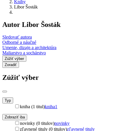
Knihy
Libor Šosták
Autor Libor Šosták
Sledovať autora
Odborné a náučné
Umenie, dizajn a architektúra
Maliarstvo a sochárstvo
Zúžiť výber
Zoradiť
Zúžiť výber
Typ
kniha (1 titul)
kniha
1
Zobraziť iba
novinky (0 titulov)
novinky
zľavnené tituly (0 titulov)
zľavnené tituly