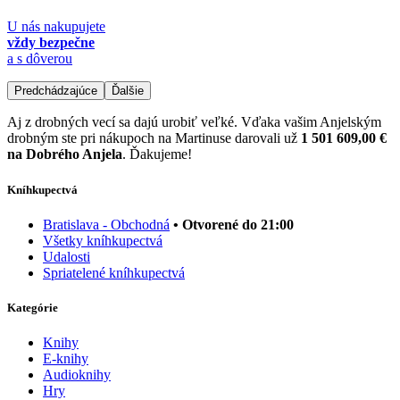
U nás nakupujete
vždy bezpečne
a s dôverou
Predchádzajúce
Ďalšie
Aj z drobných vecí sa dajú urobiť veľké. Vďaka vašim Anjelským
drobným ste pri nákupoch na Martinuse darovali už
1 501 609,00 €
na Dobrého Anjela
. Ďakujeme!
Kníhkupectvá
Bratislava - Obchodná
• Otvorené do 21:00
Všetky kníhkupectvá
Udalosti
Spriatelené kníhkupectvá
Kategórie
Knihy
E-knihy
Audioknihy
Hry