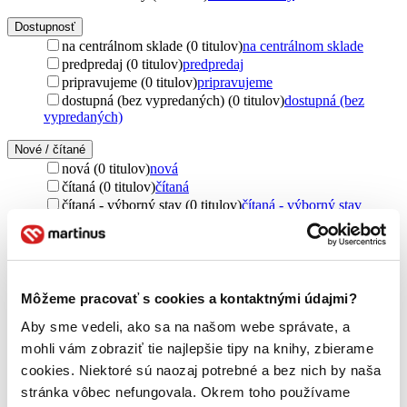
Dostupnosť
na centrálnom sklade (0 titulov)
na centrálnom sklade
predpredaj (0 titulov)
predpredaj
pripravujeme (0 titulov)
pripravujeme
dostupná (bez vypredaných) (0 titulov)
dostupná (bez
vypredaných)
Nové / čítané
nová (0 titulov)
nová
čítaná (0 titulov)
čítaná
čítaná - výborný stav (0 titulov)
čítaná - výborný stav
čítaná - mierne opotrebovaná (0 titulov)
čítaná - mierne
opotrebovaná
čítané verzie vypredaných kníh (0 titulov)
čítané verzie
vypredaných kníh
Môžeme pracovať s cookies a kontaktnými údajmi?
Jazyk
čeština (1 titul)
čeština
1
Aby sme vedeli, ako sa na našom webe správate, a
mohli vám zobraziť tie najlepšie tipy na knihy, zbierame
Téma
cookies. Niektoré sú naozaj potrebné a bez nich by naša
vytváranie (1 titul)
vytváranie
1
stránka vôbec nefungovala. Okrem toho používame