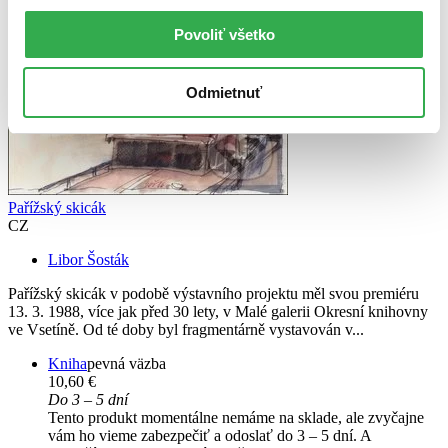
Povoliť všetko
Odmietnuť
Pařížský skicák
CZ
Libor Šosták
Pařížský skicák v podobě výstavního projektu měl svou premiéru
13. 3. 1988, více jak před 30 lety, v Malé galerii Okresní knihovny
ve Vsetíně. Od té doby byl fragmentárně vystavován v...
Kniha
pevná väzba
10,60 €
Do 3 – 5 dní
Tento produkt momentálne nemáme na sklade, ale zvyčajne
vám ho vieme zabezpečiť a odoslať do 3 – 5 dní. A