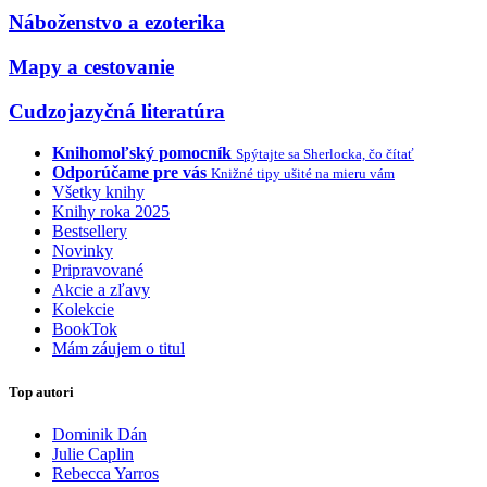
Náboženstvo a ezoterika
Mapy a cestovanie
Cudzojazyčná literatúra
Knihomoľský pomocník
Spýtajte sa Sherlocka, čo čítať
Odporúčame pre vás
Knižné tipy ušité na mieru vám
Všetky knihy
Knihy roka 2025
Bestsellery
Novinky
Pripravované
Akcie a zľavy
Kolekcie
BookTok
Mám záujem o titul
Top autori
Dominik Dán
Julie Caplin
Rebecca Yarros