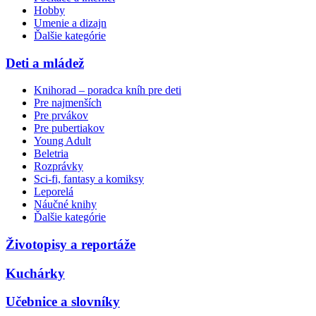
Hobby
Umenie a dizajn
Ďalšie kategórie
Deti a mládež
Knihorad – poradca kníh pre deti
Pre najmenších
Pre prvákov
Pre pubertiakov
Young Adult
Beletria
Rozprávky
Sci-fi, fantasy a komiksy
Leporelá
Náučné knihy
Ďalšie kategórie
Životopisy a reportáže
Kuchárky
Učebnice a slovníky