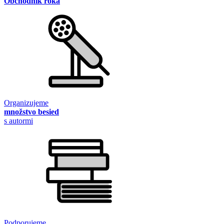
Obchodník roka
Organizujeme
množstvo besied
s autormi
Podporujeme