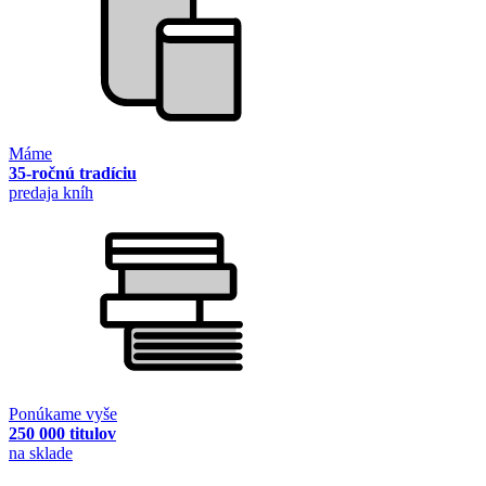
Máme
35-ročnú tradíciu
predaja kníh
Ponúkame vyše
250 000 titulov
na sklade