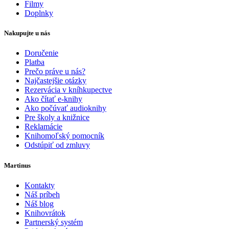
Filmy
Doplnky
Nakupujte u nás
Doručenie
Platba
Prečo práve u nás?
Najčastejšie otázky
Rezervácia v kníhkupectve
Ako čítať e-knihy
Ako počúvať audioknihy
Pre školy a knižnice
Reklamácie
Knihomoľský pomocník
Odstúpiť od zmluvy
Martinus
Kontakty
Náš príbeh
Náš blog
Knihovrátok
Partnerský systém