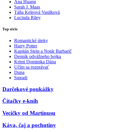
Ana Huang
Sarah J. Maas
Táňa Keleová Vasilková
Lucinda Riley
Top série
Romantické úteky
Harry Potter
Kapitán Stein a Notár Barbarič
Denník odvážneho bojka
Krimi Dominika Dána
Učím sa rozprávať
Duna
Smradi
Darčekové poukážky
Čítačky e-kníh
Vecičky od Martinusu
Káva, čaj a pochutiny