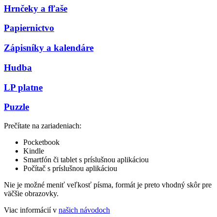
Hrnčeky a fľaše
Papiernictvo
Zápisníky a kalendáre
Hudba
LP platne
Puzzle
Prečítate na zariadeniach:
Pocketbook
Kindle
Smartfón či tablet s príslušnou aplikáciou
Počítač s príslušnou aplikáciou
Nie je možné meniť veľkosť písma, formát je preto vhodný skôr pre
väčšie obrazovky.
Viac informácií v
našich návodoch