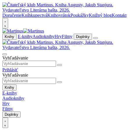
Doručenie
Kníhkupectvá
Knihovrátok
Poukážky
Knižný blog
Kontakt
E-knihy
Audioknihy
Hry
Filmy
Knihy
Doplnky
Vyhľadávanie
Prihlásiť
Vyhľadávanie
Knihy
E-knihy
Audioknihy
Hry
Filmy
Doplnky