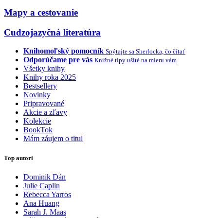
Mapy a cestovanie
Cudzojazyčná literatúra
Knihomoľský pomocník
Spýtajte sa Sherlocka, čo čítať
Odporúčame pre vás
Knižné tipy ušité na mieru vám
Všetky knihy
Knihy roka 2025
Bestsellery
Novinky
Pripravované
Akcie a zľavy
Kolekcie
BookTok
Mám záujem o titul
Top autori
Dominik Dán
Julie Caplin
Rebecca Yarros
Ana Huang
Sarah J. Maas