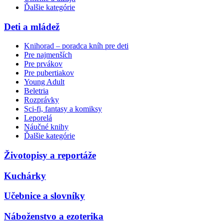
Ďalšie kategórie
Deti a mládež
Knihorad – poradca kníh pre deti
Pre najmenších
Pre prvákov
Pre pubertiakov
Young Adult
Beletria
Rozprávky
Sci-fi, fantasy a komiksy
Leporelá
Náučné knihy
Ďalšie kategórie
Životopisy a reportáže
Kuchárky
Učebnice a slovníky
Náboženstvo a ezoterika