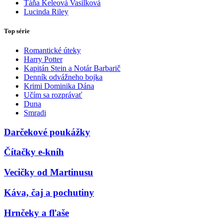
Táňa Keleová Vasilková
Lucinda Riley
Top série
Romantické úteky
Harry Potter
Kapitán Stein a Notár Barbarič
Denník odvážneho bojka
Krimi Dominika Dána
Učím sa rozprávať
Duna
Smradi
Darčekové poukážky
Čítačky e-kníh
Vecičky od Martinusu
Káva, čaj a pochutiny
Hrnčeky a fľaše