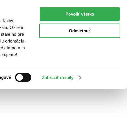
Povoliť všetko
a knihy,
ovala. Okrem
Odmietnuť
stále ho pre
u orientáciu.
dieľame aj s
Ďakujeme!
ngové
Zobraziť detaily