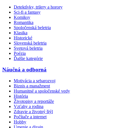
Detektívky, trilery a horory
Sci-fi a fantasy
Komiksy
Romantika
Spoločenská beletria
Klasika
Historické
Slovenská beletria
Svetová beletria
Poézia
Ďalšie kategórie
Náučná a odborná
Motivácia a sebarozvoj
Biznis a manažment
Humanitné a spoločenské vedy
História
Životopisy a reportáže
Vzťahy a rodina
Zdravie a životný štýl
Počítače a internet
Hobby
Umenie a dizajn