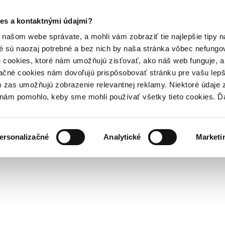
es a kontaktnými údajmi?
našom webe správate, a mohli vám zobraziť tie najlepšie tipy n
é sú naozaj potrebné a bez nich by naša stránka vôbec nefung
 cookies, ktoré nám umožňujú zisťovať, ako náš web funguje, a 
ačné cookies nám dovoľujú prispôsobovať stránku pre vašu lepši
zas umožňujú zobrazenie relevantnej reklamy. Niektoré údaje z
y nám pomohlo, keby sme mohli používať všetky tieto cookies. 
ersonalizačné
Analytické
Marketi