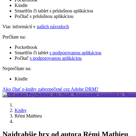
Kindle
Smartfón či tablet s príslušnou aplikáciou
Počítač s príslušnou aplikáciou
Viac informácií v
našich návodoch
Prečítate na:
Pocketbook
Smartfón či tablet
s podporovanou aplikáciou
Počítač
s podporovanou aplikáciou
Neprečítate na:
Kindle
Ako čítať e-knihy zabezpečené cez Adobe DRM?
Knihy
Rémi Mathieu
Najdrahšie hry od autora Rémi Mathieu