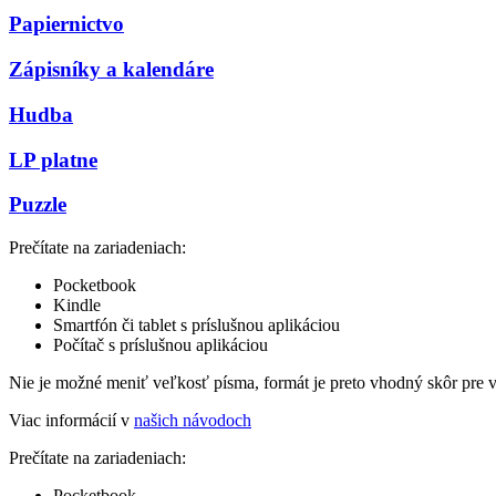
Papiernictvo
Zápisníky a kalendáre
Hudba
LP platne
Puzzle
Prečítate na zariadeniach:
Pocketbook
Kindle
Smartfón či tablet s príslušnou aplikáciou
Počítač s príslušnou aplikáciou
Nie je možné meniť veľkosť písma, formát je preto vhodný skôr pre 
Viac informácií v
našich návodoch
Prečítate na zariadeniach:
Pocketbook