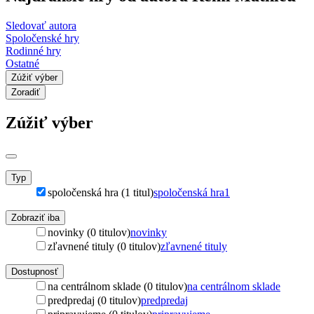
Sledovať autora
Spoločenské hry
Rodinné hry
Ostatné
Zúžiť výber
Zoradiť
Zúžiť výber
Typ
spoločenská hra (1 titul)
spoločenská hra
1
Zobraziť iba
novinky (0 titulov)
novinky
zľavnené tituly (0 titulov)
zľavnené tituly
Dostupnosť
na centrálnom sklade (0 titulov)
na centrálnom sklade
predpredaj (0 titulov)
predpredaj