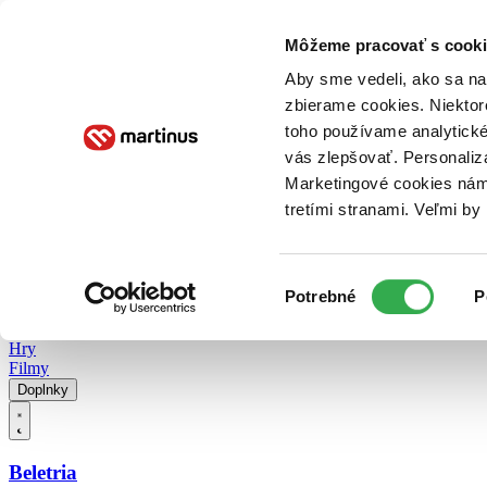
Doručenie
Kníhkupectvá
Knihovrátok
Poukážky
Knižný blog
Kontakt
Môžeme pracovať s cooki
Aby sme vedeli, ako sa na 
zbierame cookies. Niektor
E-knihy
Audioknihy
Hry
Filmy
Knihy
Doplnky
toho používame analytické
vás zlepšovať. Personaliz
Vyhľadávanie
Marketingové cookies nám 
tretími stranami. Veľmi b
Prihlásiť
Vyhľadávanie
Výber
Knihy
Potrebné
P
súhlasu
E-knihy
Audioknihy
Hry
Filmy
Doplnky
Beletria