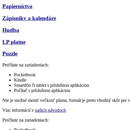
Papiernictvo
Zápisníky a kalendáre
Hudba
LP platne
Puzzle
Prečítate na zariadeniach:
Pocketbook
Kindle
Smartfón či tablet s príslušnou aplikáciou
Počítač s príslušnou aplikáciou
Nie je možné meniť veľkosť písma, formát je preto vhodný skôr pre 
Viac informácií v
našich návodoch
Prečítate na zariadeniach:
Pocketbook