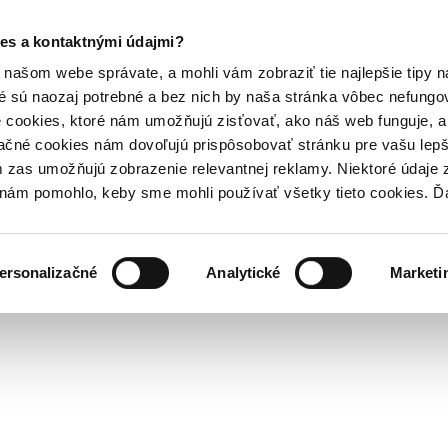
es a kontaktnými údajmi?
našom webe správate, a mohli vám zobraziť tie najlepšie tipy n
é sú naozaj potrebné a bez nich by naša stránka vôbec nefung
 cookies, ktoré nám umožňujú zisťovať, ako náš web funguje, a 
ačné cookies nám dovoľujú prispôsobovať stránku pre vašu lepši
zas umožňujú zobrazenie relevantnej reklamy. Niektoré údaje z
y nám pomohlo, keby sme mohli používať všetky tieto cookies. 
ersonalizačné
Analytické
Marketi