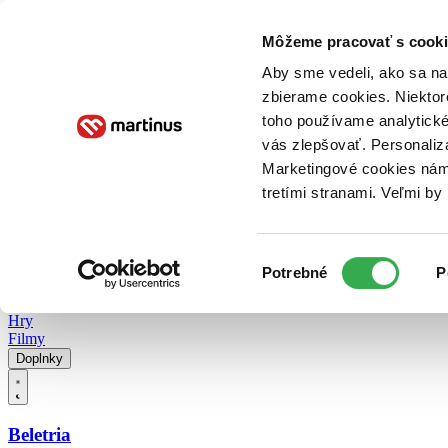
Doručenie
Kníhkupectvá
Knihovrátok
Poukážky
Knižný blog
Kontakt
Môžeme pracovať s cooki
Aby sme vedeli, ako sa na 
zbierame cookies. Niektor
E-knihy
Audioknihy
Hry
Filmy
Knihy
Doplnky
toho používame analytické
vás zlepšovať. Personaliz
Vyhľadávanie
Marketingové cookies nám 
tretími stranami. Veľmi b
Prihlásiť
Vyhľadávanie
Výber
Knihy
Potrebné
P
súhlasu
E-knihy
Audioknihy
Hry
Filmy
Doplnky
Beletria