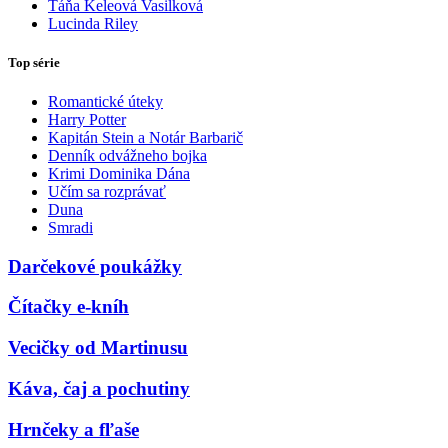
Táňa Keleová Vasilková
Lucinda Riley
Top série
Romantické úteky
Harry Potter
Kapitán Stein a Notár Barbarič
Denník odvážneho bojka
Krimi Dominika Dána
Učím sa rozprávať
Duna
Smradi
Darčekové poukážky
Čítačky e-kníh
Vecičky od Martinusu
Káva, čaj a pochutiny
Hrnčeky a fľaše