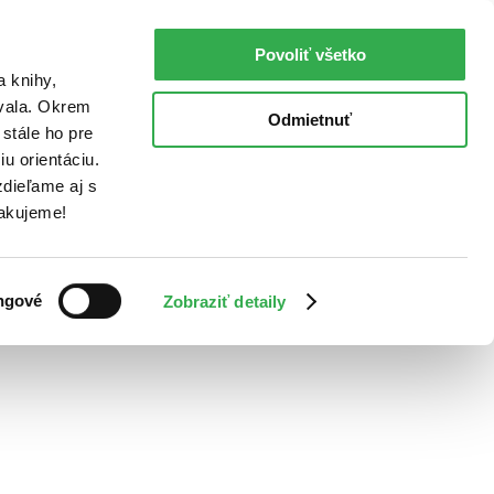
Povoliť všetko
a knihy,
ovala. Okrem
Odmietnuť
stále ho pre
u orientáciu.
dieľame aj s
Ďakujeme!
ngové
Zobraziť detaily