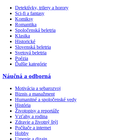
Detektívky, trilery a horory
Sci-fi a fantasy
Komiksy
Romantika
Spoločenská beletria
Klasika
Historické
Slovenská beletria
Svetová beletria
Poézia
Ďalšie kategórie
Náučná a odborná
Motivácia a sebarozvoj
Biznis a manažment
Humanitné a spoločenské vedy
História
Životopisy a reportáže
Vzťahy a rodina
Zdravie a životný štýl
Počítače a internet
Hobby
Umenie a dizajn