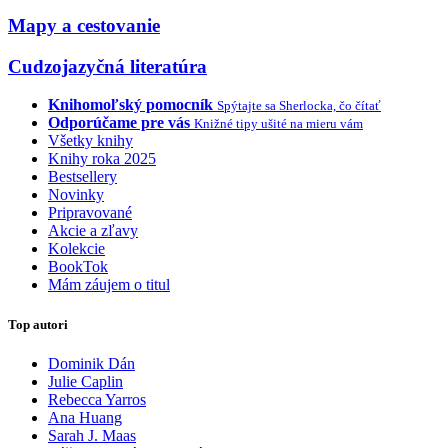
Mapy a cestovanie
Cudzojazyčná literatúra
Knihomoľský pomocník
Spýtajte sa Sherlocka, čo čítať
Odporúčame pre vás
Knižné tipy ušité na mieru vám
Všetky knihy
Knihy roka 2025
Bestsellery
Novinky
Pripravované
Akcie a zľavy
Kolekcie
BookTok
Mám záujem o titul
Top autori
Dominik Dán
Julie Caplin
Rebecca Yarros
Ana Huang
Sarah J. Maas