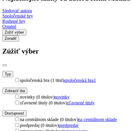
Sledovať autora
Spoločenské hry
Rodinné hry
Ostatné
Zúžiť výber
Zoradiť
Zúžiť výber
Typ
spoločenská hra (1 titul)
spoločenská hra
1
Zobraziť iba
novinky (0 titulov)
novinky
zľavnené tituly (0 titulov)
zľavnené tituly
Dostupnosť
na centrálnom sklade (0 titulov)
na centrálnom sklade
predpredaj (0 titulov)
predpredaj