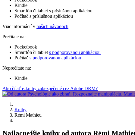
Kindle
Smartfón či tablet s príslušnou aplikáciou
Počítač s príslušnou aplikáciou
Viac informácií v
našich návodoch
Prečítate na:
Pocketbook
Smartfón či tablet
s podporovanou aplikáciou
Počítač
s podporovanou aplikáciou
Neprečítate na:
Kindle
Ako čítať e-knihy zabezpečené cez Adobe DRM?
Knihy
Rémi Mathieu
Najlacnejšie knihy od autora Rémi Mathie