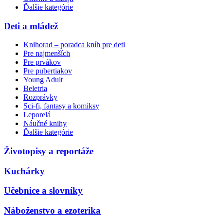
Ďalšie kategórie
Deti a mládež
Knihorad – poradca kníh pre deti
Pre najmenších
Pre prvákov
Pre pubertiakov
Young Adult
Beletria
Rozprávky
Sci-fi, fantasy a komiksy
Leporelá
Náučné knihy
Ďalšie kategórie
Životopisy a reportáže
Kuchárky
Učebnice a slovníky
Náboženstvo a ezoterika