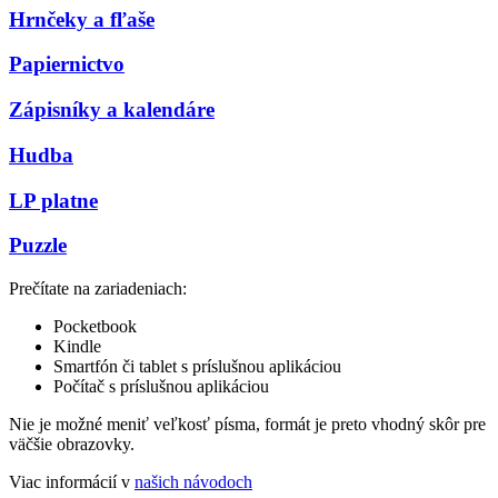
Hrnčeky a fľaše
Papiernictvo
Zápisníky a kalendáre
Hudba
LP platne
Puzzle
Prečítate na zariadeniach:
Pocketbook
Kindle
Smartfón či tablet s príslušnou aplikáciou
Počítač s príslušnou aplikáciou
Nie je možné meniť veľkosť písma, formát je preto vhodný skôr pre
väčšie obrazovky.
Viac informácií v
našich návodoch