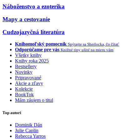
Náboženstvo a ezoterika
Mapy a cestovanie
Cudzojazyčná literatúra
Knihomoľský pomocník
Spýtajte sa Sherlocka, čo čítať
Odporúčame pre vás
Knižné tipy ušité na mieru vám
Všetky knihy
Knihy roka 2025
Bestsellery
Novinky
Pripravované
Akcie a zľavy
Kolekcie
BookTok
Mám záujem o titul
Top autori
Dominik Dán
Julie Caplin
Rebecca Yarros