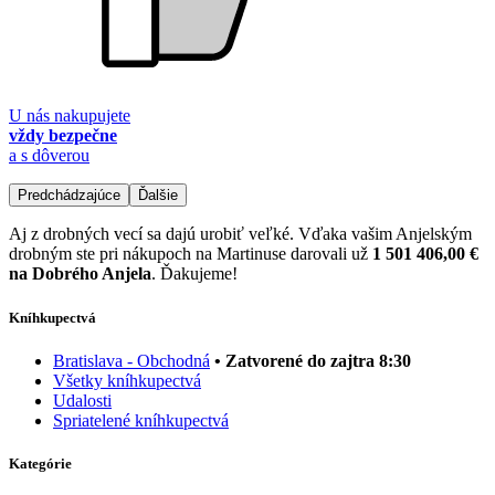
U nás nakupujete
vždy bezpečne
a s dôverou
Predchádzajúce
Ďalšie
Aj z drobných vecí sa dajú urobiť veľké. Vďaka vašim Anjelským
drobným ste pri nákupoch na Martinuse darovali už
1 501 406,00 €
na Dobrého Anjela
. Ďakujeme!
Kníhkupectvá
Bratislava - Obchodná
• Zatvorené do zajtra 8:30
Všetky kníhkupectvá
Udalosti
Spriatelené kníhkupectvá
Kategórie