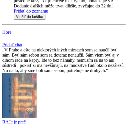
posledné kusy. Ak ju chcete mať rýchlo, ponáhľajte sa!
Dodanie ďalších môže trvať dlhšie, zvyčajne do 32 dní.
Pridať do zoznamu
Vložiť do košíka
Hore
Pridať citát
V Prahe a ešte na niektorých iných miestach som sa naučil byť
sám. Byť sám sebou som sa doteraz nenaučil. Sám viem byť aj v
dlhom rade na kapry. Ide to bez námahy, nemusím sa na to ani
sústredí - pokiaľ si ma nevšímajú, na množstve ľudí okolo nezáleží.
No na to, aby sme boli sami sebou, potrebujeme druhých.
RAJc je preč