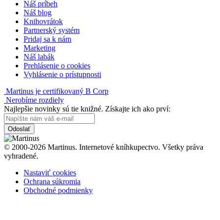
Náš príbeh
Náš blog
Knihovrátok
Partnerský systém
Pridaj sa k nám
Marketing
Náš labák
Prehlásenie o cookies
Vyhlásenie o prístupnosti
Martinus je certifikovaný B Corp
Nerobíme rozdiely
Najlepšie novinky sú tie knižné. Získajte ich ako prví:
Odoslať
© 2000-2026 Martinus. Internetové kníhkupectvo. Všetky práva
vyhradené.
Nastaviť cookies
Ochrana súkromia
Obchodné podmienky