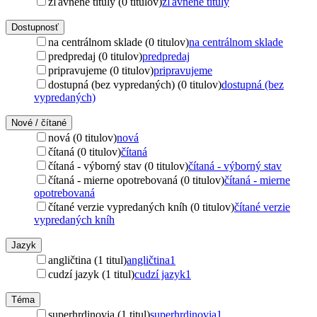
zľavnené tituly (0 titulov)
zľavnené tituly
Dostupnosť
na centrálnom sklade (0 titulov)
na centrálnom sklade
predpredaj (0 titulov)
predpredaj
pripravujeme (0 titulov)
pripravujeme
dostupná (bez vypredaných) (0 titulov)
dostupná (bez
vypredaných)
Nové / čítané
nová (0 titulov)
nová
čítaná (0 titulov)
čítaná
čítaná - výborný stav (0 titulov)
čítaná - výborný stav
čítaná - mierne opotrebovaná (0 titulov)
čítaná - mierne
opotrebovaná
čítané verzie vypredaných kníh (0 titulov)
čítané verzie
vypredaných kníh
Jazyk
angličtina (1 titul)
angličtina
1
cudzí jazyk (1 titul)
cudzí jazyk
1
Téma
superhrdinovia (1 titul)
superhrdinovia
1