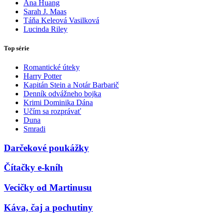
Ana Huang
Sarah J. Maas
Táňa Keleová Vasilková
Lucinda Riley
Top série
Romantické úteky
Harry Potter
Kapitán Stein a Notár Barbarič
Denník odvážneho bojka
Krimi Dominika Dána
Učím sa rozprávať
Duna
Smradi
Darčekové poukážky
Čítačky e-kníh
Vecičky od Martinusu
Káva, čaj a pochutiny