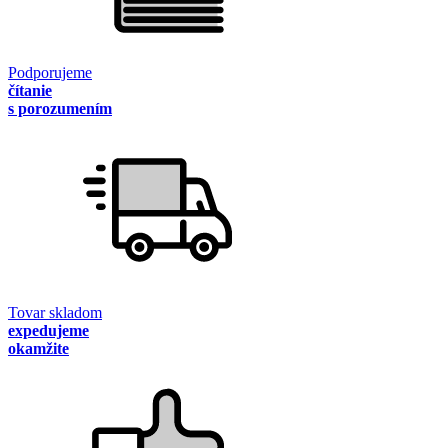
Podporujeme
čítanie
s porozumením
Tovar skladom
expedujeme
okamžite