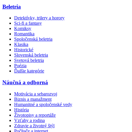
Beletria
Detektívky, trilery a horory
Sci-fi a fantasy
Komiksy
Romantika
Spoločenská beletria
Klasika
Historické
Slovenská beletria
Svetová beletria
Poézia
Ďalšie kategórie
Náučná a odborná
Motivácia a sebarozvoj
Biznis a manažment
Humanitné a spoločenské vedy
História
Životopisy a reportáže
Vzťahy a rodina
Zdravie a životný štýl
Počítače a internet