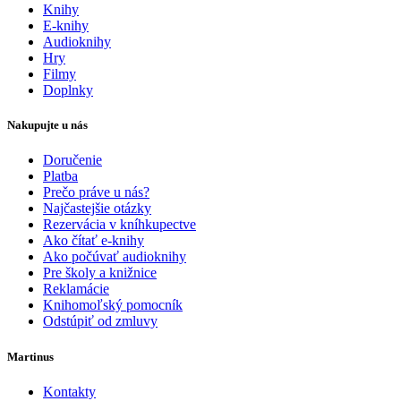
Knihy
E-knihy
Audioknihy
Hry
Filmy
Doplnky
Nakupujte u nás
Doručenie
Platba
Prečo práve u nás?
Najčastejšie otázky
Rezervácia v kníhkupectve
Ako čítať e-knihy
Ako počúvať audioknihy
Pre školy a knižnice
Reklamácie
Knihomoľský pomocník
Odstúpiť od zmluvy
Martinus
Kontakty