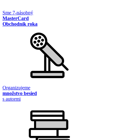
Sme 7-násobný
MasterCard
Obchodník roka
Organizujeme
množstvo besied
s autormi