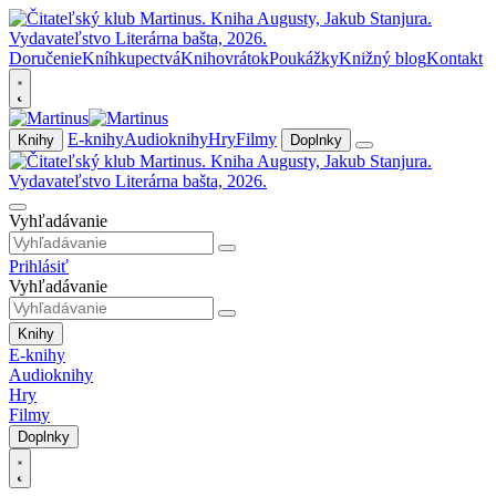
Doručenie
Kníhkupectvá
Knihovrátok
Poukážky
Knižný blog
Kontakt
E-knihy
Audioknihy
Hry
Filmy
Knihy
Doplnky
Vyhľadávanie
Prihlásiť
Vyhľadávanie
Knihy
E-knihy
Audioknihy
Hry
Filmy
Doplnky