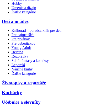
Hobby
Umenie a dizajn
Ďalšie kategórie
Deti a mládež
Knihorad – poradca kníh pre deti
Pre najmenších
Pre prvákov
Pre pubertiakov
Young Adult
Beletria
Rozprávky
Sci-fi, fantasy a komiksy
Leporelá
Náučné knihy
Ďalšie kategórie
Životopisy a reportáže
Kuchárky
Učebnice a slovníky