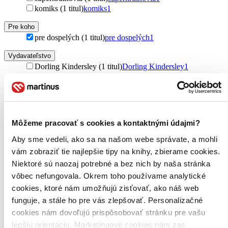
komiks (1 titul)
komiks
1
Pre koho
pre dospelých (1 titul)
pre dospelých
1
Vydavateľstvo
Dorling Kindersley (1 titul)
Dorling Kindersley
1
Väzba
pevná väzba (1 titul)
pevná väzba
1
Zúžiť výber
Môžeme pracovať s cookies a kontaktnými údajmi?
Zoradiť
Aby sme vedeli, ako sa na našom webe správate, a mohli
vám zobraziť tie najlepšie tipy na knihy, zbierame cookies.
Niektoré sú naozaj potrebné a bez nich by naša stránka
vôbec nefungovala. Okrem toho používame analytické
Bestsellery
cookies, ktoré nám umožňujú zisťovať, ako náš web
Top hodnotené
funguje, a stále ho pre vás zlepšovať. Personalizačné
Novinky
Najdrahšie
cookies nám dovoľujú prispôsobovať stránku pre vašu
Najlacnejšie
lepšiu orientáciu. Marketingové cookies nám zas