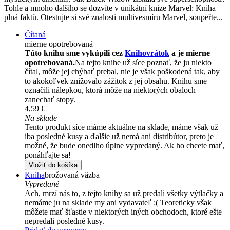
Tohle a mnoho dalšího se dozvíte v unikátní knize Marvel: Kniha
plná faktů. Otestujte si své znalosti multivesmíru Marvel, soupeřte...
Čítaná
mierne opotrebovaná
Túto knihu sme vykúpili cez
Knihovrátok
a je mierne
opotrebovaná.
Na tejto knihe už síce poznať, že ju niekto
čítal, môže jej chýbať prebal, nie je však poškodená tak, aby
to akokoľvek znižovalo zážitok z jej obsahu. Knihu sme
označili nálepkou, ktorá môže na niektorých obaloch
zanechať stopy.
4,59 €
Na sklade
Tento produkt síce máme aktuálne na sklade, máme však už
iba posledné kusy a ďalšie už nemá ani distribútor, preto je
možné, že bude onedlho úplne vypredaný. Ak ho chcete mať,
ponáhľajte sa!
Vložiť do košíka
Kniha
brožovaná väzba
Vypredané
Ach, mrzí nás to, z tejto knihy sa už predali všetky výtlačky a
nemáme ju na sklade my ani vydavateľ :( Teoreticky však
môžete mať šťastie v niektorých iných obchodoch, ktoré ešte
nepredali posledné kusy.