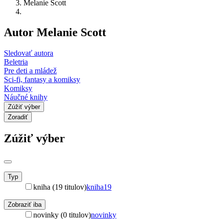
Melanie Scott
Autor Melanie Scott
Sledovať autora
Beletria
Pre deti a mládež
Sci-fi, fantasy a komiksy
Komiksy
Náučné knihy
Zúžiť výber
Zoradiť
Zúžiť výber
Typ
kniha (19 titulov)
kniha
19
Zobraziť iba
novinky (0 titulov)
novinky