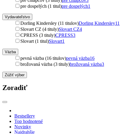
pre chlapcov (3 tituly)
pre chlapcov
3
pre dospelých (1 titul)
pre dospelých
1
Vydavateľstvo
Dorling Kindersley (11 titulov)
Dorling Kindersley
11
Slovart CZ (4 tituly)
Slovart CZ
4
CPRESS (3 tituly)
CPRESS
3
Slovart (1 titul)
Slovart
1
Väzba
pevná väzba (16 titulov)
pevná väzba
16
brožovaná väzba (3 tituly)
brožovaná väzba
3
Zúžiť výber
Zoradiť
Bestsellery
Top hodnotené
Novinky
Najdrahšie