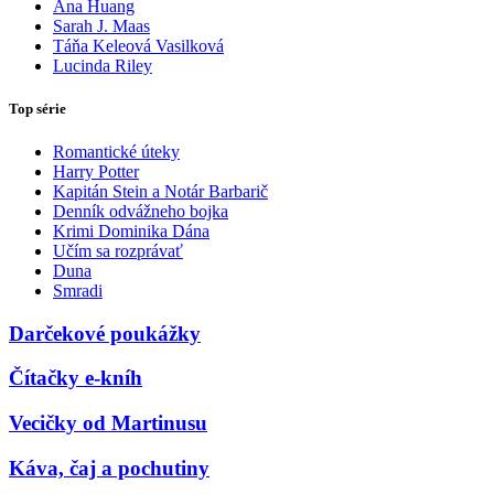
Ana Huang
Sarah J. Maas
Táňa Keleová Vasilková
Lucinda Riley
Top série
Romantické úteky
Harry Potter
Kapitán Stein a Notár Barbarič
Denník odvážneho bojka
Krimi Dominika Dána
Učím sa rozprávať
Duna
Smradi
Darčekové poukážky
Čítačky e-kníh
Vecičky od Martinusu
Káva, čaj a pochutiny