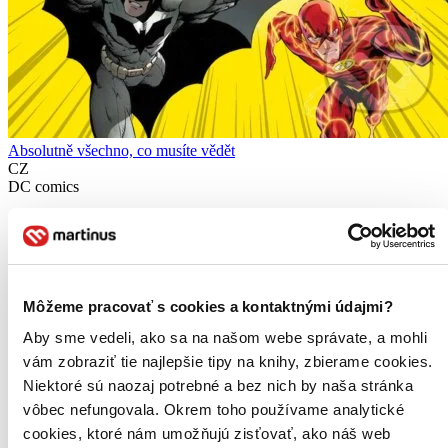
Absolutně všechno, co musíte vědět
CZ
DC comics
Landry Q. Walker
Liz Marsham
Melanie Scott
Znáte nejpodivnější Supermanovy schopnosti a Batmanovy
Môžeme pracovať s cookies a kontaktnými údajmi?
kouzelnické triky, které popírají fyzikální zákony? V této knize se
dozvíte nejen to, ale mimo jiné zjistíte, kdo vyhraje, když se do sebe
Aby sme vedeli, ako sa na našom webe správate, a mohli
pustí Wonder Woman a Cheetah...
vám zobraziť tie najlepšie tipy na knihy, zbierame cookies.
Kniha
pevná väzba
Niektoré sú naozaj potrebné a bez nich by naša stránka
21,40 €
vôbec nefungovala. Okrem toho používame analytické
Do 5 dní
Tento produkt momentálne nemáme na sklade, ale zvyčajne
cookies, ktoré nám umožňujú zisťovať, ako náš web