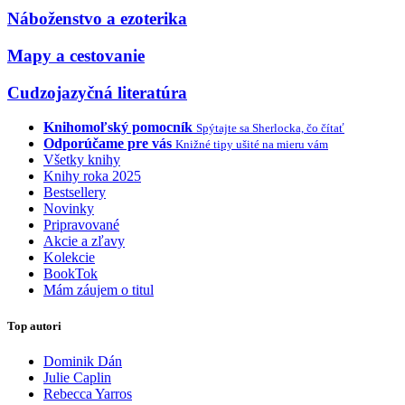
Náboženstvo a ezoterika
Mapy a cestovanie
Cudzojazyčná literatúra
Knihomoľský pomocník
Spýtajte sa Sherlocka, čo čítať
Odporúčame pre vás
Knižné tipy ušité na mieru vám
Všetky knihy
Knihy roka 2025
Bestsellery
Novinky
Pripravované
Akcie a zľavy
Kolekcie
BookTok
Mám záujem o titul
Top autori
Dominik Dán
Julie Caplin
Rebecca Yarros