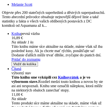
Melanie Scott
Objevte přes 200 statečných superhrdinů a děsivých superpadouchů.
Tento abecední průvodce obsahuje nejnovější dějové linie a také
statistiky a fakta o všech vašich oblíbených postavách z DC
komiksů od Aquamana až k...
Kniha
pevná väzba
16,89 €
Na sklade 1 ks
Túto knihu máme síce aktuálne na sklade, máme však už iba
posledné kusy. Ak ju chcete mať rýchlo, ponáhľajte sa!
Dodanie ďalších môže trvať dlhšie, zvyčajne do piatich dní.
Pridať do zoznamu
Vložiť do košíka
Čítaná
výborný stav
Túto knihu sme vykúpili cez
Knihovrátok
a je vo
výbornom stave.
Rozdiel medzi touto knihou a novou by ste
asi ani nespoznali. Knihu sme označili nálepkou, ktorá môže
na niektorých obaloch zanechať stopy.
11,00 €
Na sklade
Tento produkt síce máme aktuálne na sklade, máme však už