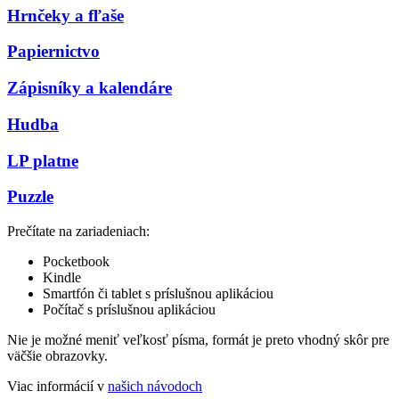
Hrnčeky a fľaše
Papiernictvo
Zápisníky a kalendáre
Hudba
LP platne
Puzzle
Prečítate na zariadeniach:
Pocketbook
Kindle
Smartfón či tablet s príslušnou aplikáciou
Počítač s príslušnou aplikáciou
Nie je možné meniť veľkosť písma, formát je preto vhodný skôr pre
väčšie obrazovky.
Viac informácií v
našich návodoch