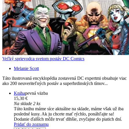
Veľký sprievodca svetom postáv DC Comics
Melanie Scott
Táto ilustrovaná encyklopédia zostavená DC expertmi obsahuje viac
ako 200 neuveriteľných postáv a superhrdinských tímov...
Kniha
pevná väzba
15,30 €
Na sklade 2 ks
Túto knihu máme síce aktuálne na sklade, máme však už iba
posledné kusy. Ak ju chcete mať rýchlo, ponáhľajte sa!
Dodanie ďalších môže trvať dlhšie, zvyčajne do piatich dní.
Pridať do zoznamu