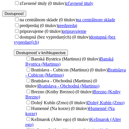
zľavnené tituly (0 titulov)
zľavnené tituly
Dostupnosť
na centrálnom sklade (0 titulov)
na centrálnom sklade
predpredaj (0 titulov)
predpredaj
pripravujeme (0 titulov)
pripravujeme
dostupná (bez vypredaných) (0 titulov)
dostupná (bez
vypredaných)
Dostupnosť v kníhkupectve
Banská Bystrica (Martinus) (0 titulov)
Banská
Bystrica (Martinus)
Bratislava - Cubicon (Martinus) (0 titulov)
Bratislava
- Cubicon (Martinus)
Bratislava - Obchodná (Martinus) (0
titulov)
Bratislava - Obchodná (Martinus)
Brezno (Knihy Brezno) (0 titulov)
Brezno (Knihy
Brezno)
Dolný Kubín (Zrno) (0 titulov)
Dolný Kubín (Zrno)
Humenné (Na korze) (0 titulov)
Humenné (Na
korze)
Kežmarok (Alter ego) (0 titulov)
Kežmarok (Alter
ego)