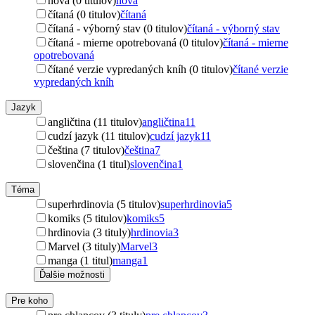
nová (0 titulov)
nová
čítaná (0 titulov)
čítaná
čítaná - výborný stav (0 titulov)
čítaná - výborný stav
čítaná - mierne opotrebovaná (0 titulov)
čítaná - mierne
opotrebovaná
čítané verzie vypredaných kníh (0 titulov)
čítané verzie
vypredaných kníh
Jazyk
angličtina (11 titulov)
angličtina
11
cudzí jazyk (11 titulov)
cudzí jazyk
11
čeština (7 titulov)
čeština
7
slovenčina (1 titul)
slovenčina
1
Téma
superhrdinovia (5 titulov)
superhrdinovia
5
komiks (5 titulov)
komiks
5
hrdinovia (3 tituly)
hrdinovia
3
Marvel (3 tituly)
Marvel
3
manga (1 titul)
manga
1
Ďalšie možnosti
Pre koho