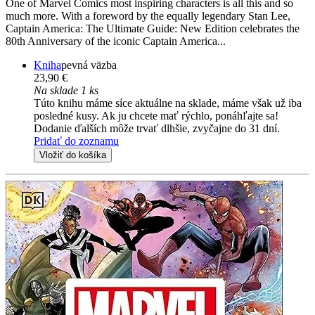
One of Marvel Comics most inspiring characters is all this and so
much more. With a foreword by the equally legendary Stan Lee,
Captain America: The Ultimate Guide: New Edition celebrates the
80th Anniversary of the iconic Captain America...
Kniha
pevná väzba
23,90 €
Na sklade 1 ks
Túto knihu máme síce aktuálne na sklade, máme však už iba
posledné kusy. Ak ju chcete mať rýchlo, ponáhľajte sa!
Dodanie ďalších môže trvať dlhšie, zvyčajne do 31 dní.
Pridať do zoznamu
Vložiť do košíka