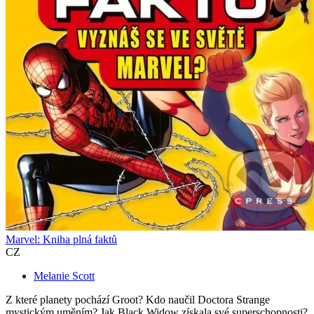
Marvel: Kniha plná faktů
CZ
Melanie Scott
Z které planety pochází Groot? Kdo naučil Doctora Strange
mystickým uměním? Jak Black Widow získala své superschopnosti?