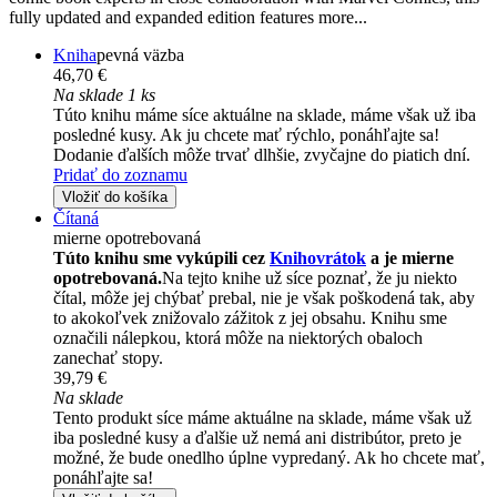
fully updated and expanded edition features more...
Kniha
pevná väzba
46,70 €
Na sklade 1 ks
Túto knihu máme síce aktuálne na sklade, máme však už iba
posledné kusy. Ak ju chcete mať rýchlo, ponáhľajte sa!
Dodanie ďalších môže trvať dlhšie, zvyčajne do piatich dní.
Pridať do zoznamu
Vložiť do košíka
Čítaná
mierne opotrebovaná
Túto knihu sme vykúpili cez
Knihovrátok
a je mierne
opotrebovaná.
Na tejto knihe už síce poznať, že ju niekto
čítal, môže jej chýbať prebal, nie je však poškodená tak, aby
to akokoľvek znižovalo zážitok z jej obsahu. Knihu sme
označili nálepkou, ktorá môže na niektorých obaloch
zanechať stopy.
39,79 €
Na sklade
Tento produkt síce máme aktuálne na sklade, máme však už
iba posledné kusy a ďalšie už nemá ani distribútor, preto je
možné, že bude onedlho úplne vypredaný. Ak ho chcete mať,
ponáhľajte sa!