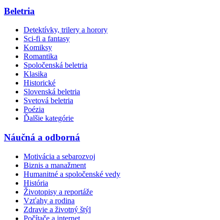
Beletria
Detektívky, trilery a horory
Sci-fi a fantasy
Komiksy
Romantika
Spoločenská beletria
Klasika
Historické
Slovenská beletria
Svetová beletria
Poézia
Ďalšie kategórie
Náučná a odborná
Motivácia a sebarozvoj
Biznis a manažment
Humanitné a spoločenské vedy
História
Životopisy a reportáže
Vzťahy a rodina
Zdravie a životný štýl
Počítače a internet