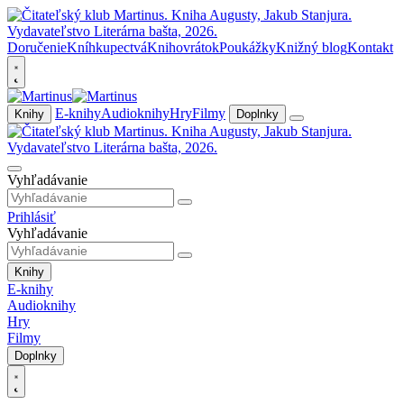
Doručenie
Kníhkupectvá
Knihovrátok
Poukážky
Knižný blog
Kontakt
E-knihy
Audioknihy
Hry
Filmy
Knihy
Doplnky
Vyhľadávanie
Prihlásiť
Vyhľadávanie
Knihy
E-knihy
Audioknihy
Hry
Filmy
Doplnky