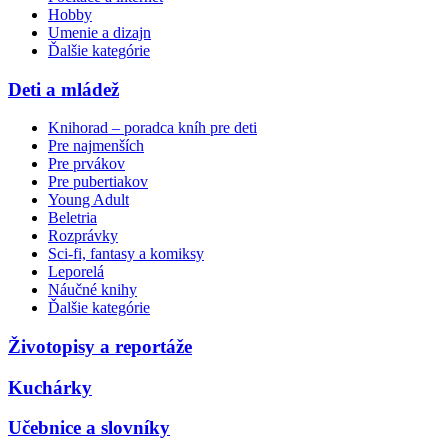
Hobby
Umenie a dizajn
Ďalšie kategórie
Deti a mládež
Knihorad – poradca kníh pre deti
Pre najmenších
Pre prvákov
Pre pubertiakov
Young Adult
Beletria
Rozprávky
Sci-fi, fantasy a komiksy
Leporelá
Náučné knihy
Ďalšie kategórie
Životopisy a reportáže
Kuchárky
Učebnice a slovníky