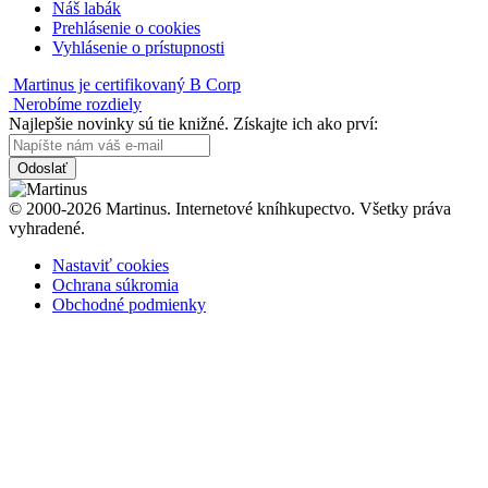
Náš labák
Prehlásenie o cookies
Vyhlásenie o prístupnosti
Martinus je certifikovaný B Corp
Nerobíme rozdiely
Najlepšie novinky sú tie knižné. Získajte ich ako prví:
Odoslať
© 2000-2026 Martinus. Internetové kníhkupectvo. Všetky práva
vyhradené.
Nastaviť cookies
Ochrana súkromia
Obchodné podmienky