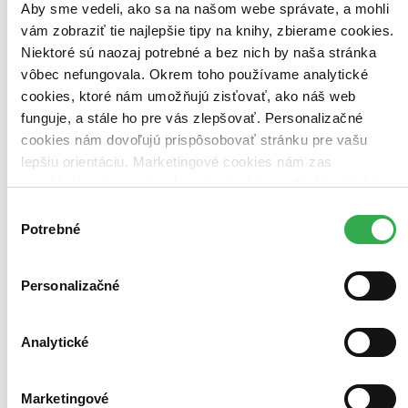
Hutan - život v pralese
Aby sme vedeli, ako sa na našom webe správate, a mohli
CZ
vám zobraziť tie najlepšie tipy na knihy, zbierame cookies.
Niektoré sú naozaj potrebné a bez nich by naša stránka
Asger Harding Granerud
Daniel Skjold Pedersen
vôbec nefungovala. Okrem toho používame analytické
cookies, ktoré nám umožňujú zisťovať, ako náš web
V rodinnej hre Hutan – život v pralese sa 1-4 hráči snažia vytvoriť
funguje, a stále ho pre vás zlepšovať. Personalizačné
čo najbohatší prales vďaka sadeniu rastlín a lákaniu zvierat...
cookies nám dovoľujú prispôsobovať stránku pre vašu
Hra
lepšiu orientáciu. Marketingové cookies nám zas
35,05 €
Do 4 – 6 dní
umožňujú zobrazenie relevantnej reklamy. Niektoré údaje
Tento produkt momentálne nemáme na sklade, ale zvyčajne
zdieľame aj s tretími stranami. Veľmi by nám pomohlo,
Výber
vám ho vieme zabezpečiť a odoslať do 4 – 6 dní. A
keby sme mohli používať všetky tieto cookies. Ďakujeme!
Potrebné
posnažíme sa aj trochu rýchlejšie!
súhlasu
Pridať do zoznamu
Vložiť do košíka
Personalizačné
Analytické
Marketingové