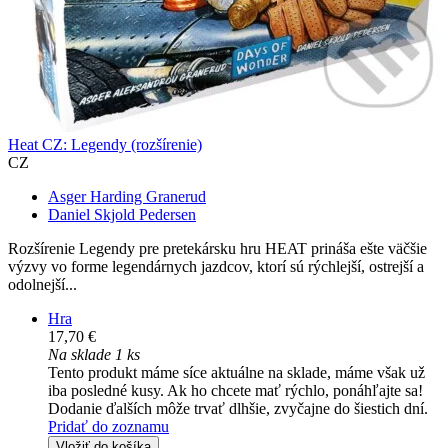
Heat CZ: Legendy (rozšírenie)
CZ
Asger Harding Granerud
Daniel Skjold Pedersen
Rozšírenie Legendy pre pretekársku hru HEAT prináša ešte väčšie
výzvy vo forme legendárnych jazdcov, ktorí sú rýchlejší, ostrejší a
odolnejší...
Hra
17,70 €
Na sklade 1 ks
Tento produkt máme síce aktuálne na sklade, máme však už
iba posledné kusy. Ak ho chcete mať rýchlo, ponáhľajte sa!
Dodanie ďalších môže trvať dlhšie, zvyčajne do šiestich dní.
Pridať do zoznamu
Vložiť do košíka