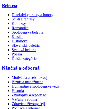
Beletria
Detektívky, trilery a horory
Sci-fi a fantasy
Komiksy
Romantika
Spoločenská beletria
Klasika
Historické
Slovenská beletria
Svetová beletria
Poézia
Ďalšie kategórie
Náučná a odborná
Motivácia a sebarozvoj
Biznis a manažment
Humanitné a spoločenské vedy
História
Životopisy a reportáže
Vzťahy a rodina
Zdravie a životný štýl
Počítače a internet