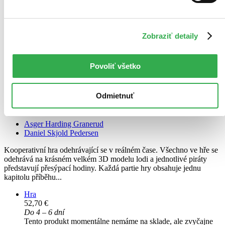
Zobraziť detaily
Povoliť všetko
Odmietnuť
Příběhy pirátů
Asger Harding Granerud
Daniel Skjold Pedersen
Kooperativní hra odehrávající se v reálném čase. Všechno ve hře se
odehrává na krásném velkém 3D modelu lodi a jednotlivé piráty
představují přesýpací hodiny. Každá partie hry obsahuje jednu
kapitolu příběhu...
Hra
52,70 €
Do 4 – 6 dní
Tento produkt momentálne nemáme na sklade, ale zvyčajne