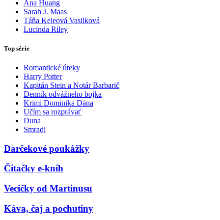
Ana Huang
Sarah J. Maas
Táňa Keleová Vasilková
Lucinda Riley
Top série
Romantické úteky
Harry Potter
Kapitán Stein a Notár Barbarič
Denník odvážneho bojka
Krimi Dominika Dána
Učím sa rozprávať
Duna
Smradi
Darčekové poukážky
Čítačky e-kníh
Vecičky od Martinusu
Káva, čaj a pochutiny