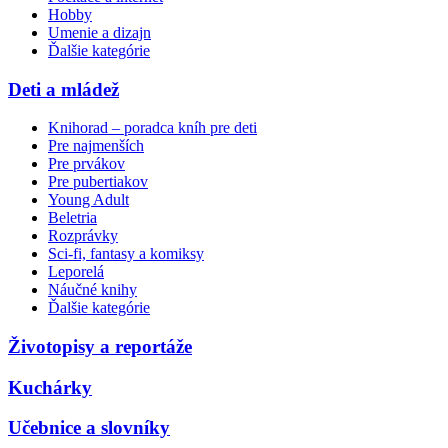
Hobby
Umenie a dizajn
Ďalšie kategórie
Deti a mládež
Knihorad – poradca kníh pre deti
Pre najmenších
Pre prvákov
Pre pubertiakov
Young Adult
Beletria
Rozprávky
Sci-fi, fantasy a komiksy
Leporelá
Náučné knihy
Ďalšie kategórie
Životopisy a reportáže
Kuchárky
Učebnice a slovníky