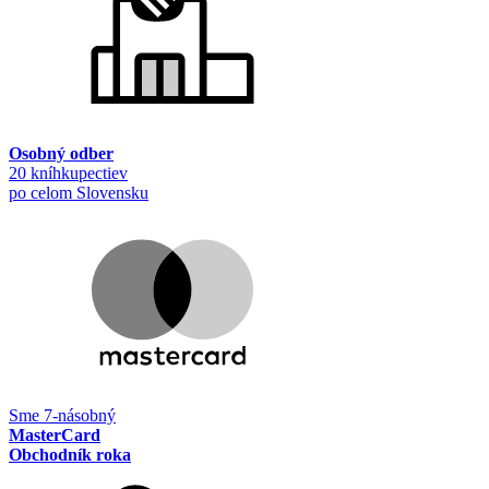
Osobný odber
20 kníhkupectiev
po celom Slovensku
Sme 7-násobný
MasterCard
Obchodník roka