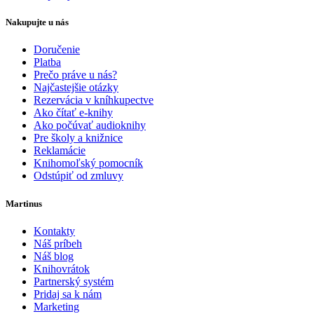
Nakupujte u nás
Doručenie
Platba
Prečo práve u nás?
Najčastejšie otázky
Rezervácia v kníhkupectve
Ako čítať e-knihy
Ako počúvať audioknihy
Pre školy a knižnice
Reklamácie
Knihomoľský pomocník
Odstúpiť od zmluvy
Martinus
Kontakty
Náš príbeh
Náš blog
Knihovrátok
Partnerský systém
Pridaj sa k nám
Marketing