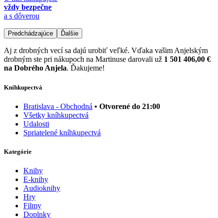
vždy bezpečne
a s dôverou
Predchádzajúce
Ďalšie
Aj z drobných vecí sa dajú urobiť veľké. Vďaka vašim Anjelským
drobným ste pri nákupoch na Martinuse darovali už
1 501 406,00 €
na Dobrého Anjela
. Ďakujeme!
Kníhkupectvá
Bratislava - Obchodná
• Otvorené do 21:00
Všetky kníhkupectvá
Udalosti
Spriatelené kníhkupectvá
Kategórie
Knihy
E-knihy
Audioknihy
Hry
Filmy
Doplnky