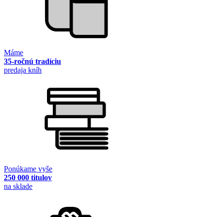
Máme
35-ročnú tradíciu
predaja kníh
Ponúkame vyše
250 000 titulov
na sklade