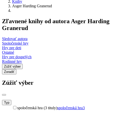
Knihy
Asger Harding Granerud
Zľavnené knihy od autora Asger Harding
Granerud
Sledovať autora
Spoločenské hry
Hry pre deti
Ostatné
Hry pre dospelých
Rodinné hry
Zúžiť výber
Zoradiť
Zúžiť výber
Typ
spoločenská hra (3 tituly)
spoločenská hra
3