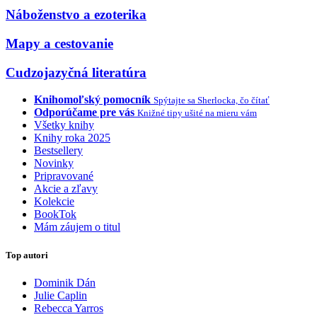
Náboženstvo a ezoterika
Mapy a cestovanie
Cudzojazyčná literatúra
Knihomoľský pomocník
Spýtajte sa Sherlocka, čo čítať
Odporúčame pre vás
Knižné tipy ušité na mieru vám
Všetky knihy
Knihy roka 2025
Bestsellery
Novinky
Pripravované
Akcie a zľavy
Kolekcie
BookTok
Mám záujem o titul
Top autori
Dominik Dán
Julie Caplin
Rebecca Yarros