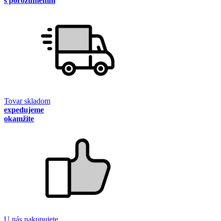
s porozumením
Tovar skladom
expedujeme
okamžite
U nás nakupujete