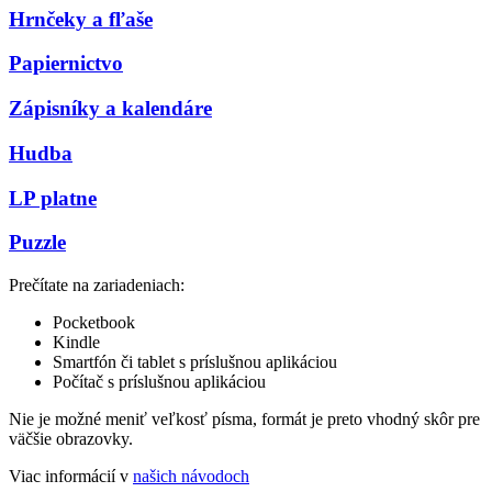
Hrnčeky a fľaše
Papiernictvo
Zápisníky a kalendáre
Hudba
LP platne
Puzzle
Prečítate na zariadeniach:
Pocketbook
Kindle
Smartfón či tablet s príslušnou aplikáciou
Počítač s príslušnou aplikáciou
Nie je možné meniť veľkosť písma, formát je preto vhodný skôr pre
väčšie obrazovky.
Viac informácií v
našich návodoch