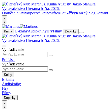
Doručenie
Kníhkupectvá
Knihovrátok
Poukážky
Knižný blog
Kontakt
E-knihy
Audioknihy
Hry
Filmy
Knihy
Doplnky
Vyhľadávanie
Prihlásiť
Vyhľadávanie
Knihy
E-knihy
Audioknihy
Hry
Filmy
Doplnky