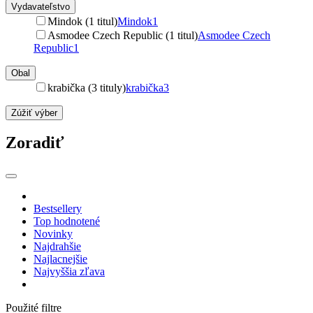
Vydavateľstvo
Mindok (1 titul)
Mindok
1
Asmodee Czech Republic (1 titul)
Asmodee Czech
Republic
1
Obal
krabička (3 tituly)
krabička
3
Zúžiť výber
Zoradiť
Bestsellery
Top hodnotené
Novinky
Najdrahšie
Najlacnejšie
Najvyššia zľava
Použité filtre