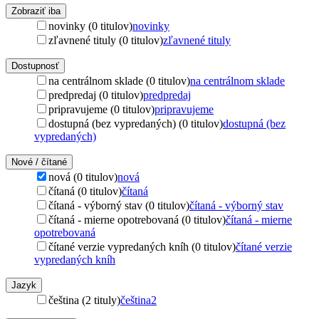
Zobraziť iba
novinky (0 titulov)
novinky
zľavnené tituly (0 titulov)
zľavnené tituly
Dostupnosť
na centrálnom sklade (0 titulov)
na centrálnom sklade
predpredaj (0 titulov)
predpredaj
pripravujeme (0 titulov)
pripravujeme
dostupná (bez vypredaných) (0 titulov)
dostupná (bez
vypredaných)
Nové / čítané
nová (0 titulov)
nová
čítaná (0 titulov)
čítaná
čítaná - výborný stav (0 titulov)
čítaná - výborný stav
čítaná - mierne opotrebovaná (0 titulov)
čítaná - mierne
opotrebovaná
čítané verzie vypredaných kníh (0 titulov)
čítané verzie
vypredaných kníh
Jazyk
čeština (2 tituly)
čeština
2