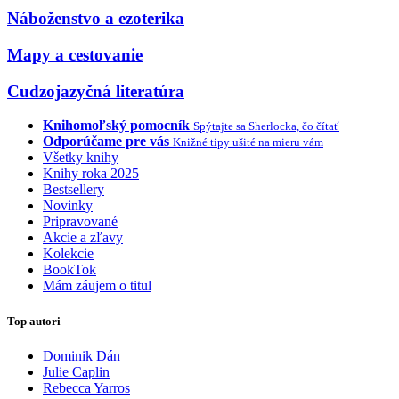
Náboženstvo a ezoterika
Mapy a cestovanie
Cudzojazyčná literatúra
Knihomoľský pomocník
Spýtajte sa Sherlocka, čo čítať
Odporúčame pre vás
Knižné tipy ušité na mieru vám
Všetky knihy
Knihy roka 2025
Bestsellery
Novinky
Pripravované
Akcie a zľavy
Kolekcie
BookTok
Mám záujem o titul
Top autori
Dominik Dán
Julie Caplin
Rebecca Yarros