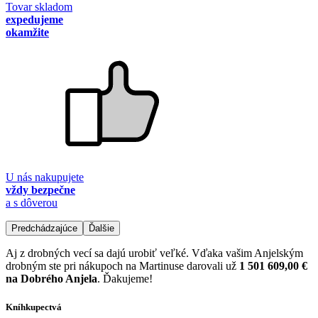
Tovar skladom
expedujeme
okamžite
U nás nakupujete
vždy bezpečne
a s dôverou
Predchádzajúce
Ďalšie
Aj z drobných vecí sa dajú urobiť veľké. Vďaka vašim Anjelským
drobným ste pri nákupoch na Martinuse darovali už
1 501 609,00 €
na Dobrého Anjela
. Ďakujeme!
Kníhkupectvá