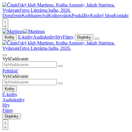
Doručenie
Kníhkupectvá
Knihovrátok
Poukážky
Knižný blog
Kontakt
E-knihy
Audioknihy
Hry
Filmy
Knihy
Doplnky
Vyhľadávanie
Prihlásiť
Vyhľadávanie
Knihy
E-knihy
Audioknihy
Hry
Filmy
Doplnky