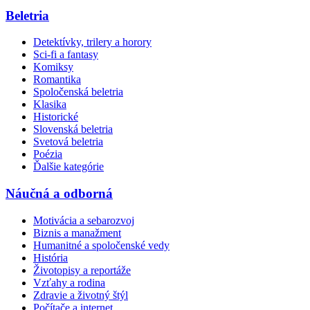
Beletria
Detektívky, trilery a horory
Sci-fi a fantasy
Komiksy
Romantika
Spoločenská beletria
Klasika
Historické
Slovenská beletria
Svetová beletria
Poézia
Ďalšie kategórie
Náučná a odborná
Motivácia a sebarozvoj
Biznis a manažment
Humanitné a spoločenské vedy
História
Životopisy a reportáže
Vzťahy a rodina
Zdravie a životný štýl
Počítače a internet