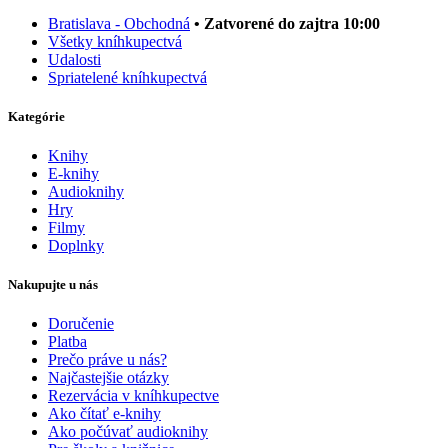
Bratislava - Obchodná
• Zatvorené do zajtra 10:00
Všetky kníhkupectvá
Udalosti
Spriatelené kníhkupectvá
Kategórie
Knihy
E-knihy
Audioknihy
Hry
Filmy
Doplnky
Nakupujte u nás
Doručenie
Platba
Prečo práve u nás?
Najčastejšie otázky
Rezervácia v kníhkupectve
Ako čítať e-knihy
Ako počúvať audioknihy