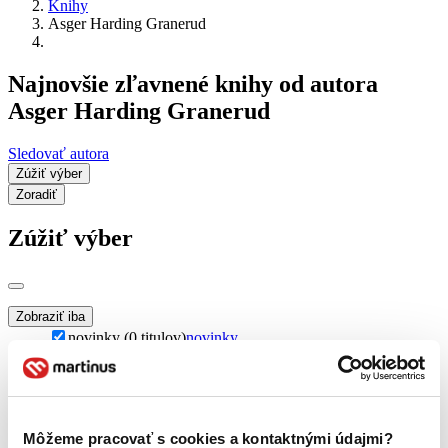
Knihy
Asger Harding Granerud
Najnovšie zľavnené knihy od autora
Asger Harding Granerud
Sledovať autora
Zúžiť výber
Zoradiť
Zúžiť výber
Zobraziť iba
novinky (0 titulov)
novinky
zľavnené tituly (0 titulov)
zľavnené tituly
Dostupnosť
na centrálnom sklade (0 titulov)
na centrálnom sklade
predpredaj (0 titulov)
predpredaj
Môžeme pracovať s cookies a kontaktnými údajmi?