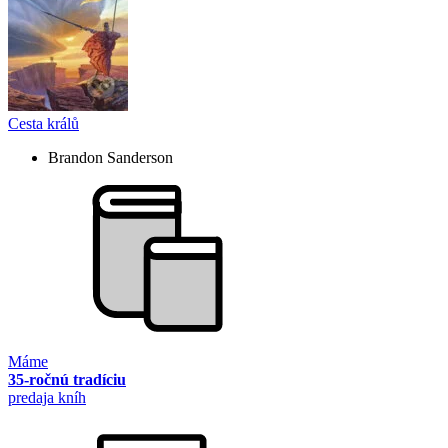
Cesta králů
Brandon Sanderson
Máme
35-ročnú tradíciu
predaja kníh