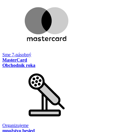
Sme 7-násobný
MasterCard
Obchodník roka
Organizujeme
množstvo besied