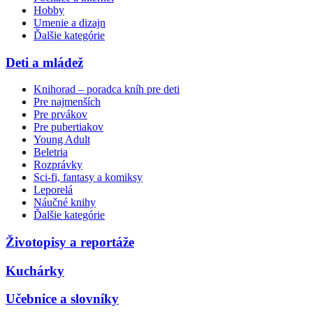
Hobby
Umenie a dizajn
Ďalšie kategórie
Deti a mládež
Knihorad – poradca kníh pre deti
Pre najmenších
Pre prvákov
Pre pubertiakov
Young Adult
Beletria
Rozprávky
Sci-fi, fantasy a komiksy
Leporelá
Náučné knihy
Ďalšie kategórie
Životopisy a reportáže
Kuchárky
Učebnice a slovníky