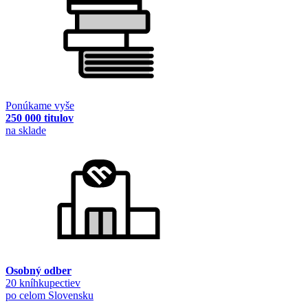
Ponúkame vyše
250 000 titulov
na sklade
Osobný odber
20 kníhkupectiev
po celom Slovensku