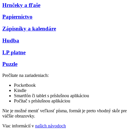
Hrnčeky a fľaše
Papiernictvo
Zápisníky a kalendáre
Hudba
LP platne
Puzzle
Prečítate na zariadeniach:
Pocketbook
Kindle
Smartfón či tablet s príslušnou aplikáciou
Počítač s príslušnou aplikáciou
Nie je možné meniť veľkosť písma, formát je preto vhodný skôr pre
väčšie obrazovky.
Viac informácií v
našich návodoch