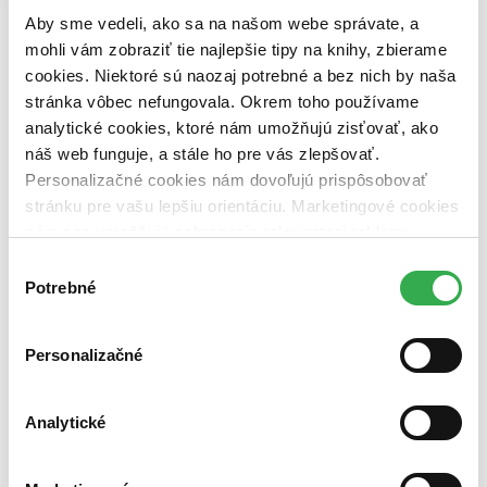
pripravujeme (0 titulov)
pripravujeme
Aby sme vedeli, ako sa na našom webe správate, a
dostupná (bez vypredaných) (0 titulov)
dostupná (bez
vypredaných)
mohli vám zobraziť tie najlepšie tipy na knihy, zbierame
cookies. Niektoré sú naozaj potrebné a bez nich by naša
Nové / čítané
stránka vôbec nefungovala. Okrem toho používame
nová (0 titulov)
nová
analytické cookies, ktoré nám umožňujú zisťovať, ako
čítaná (0 titulov)
čítaná
čítaná - výborný stav (0 titulov)
čítaná - výborný stav
náš web funguje, a stále ho pre vás zlepšovať.
čítaná - mierne opotrebovaná (0 titulov)
čítaná - mierne
Personalizačné cookies nám dovoľujú prispôsobovať
opotrebovaná
stránku pre vašu lepšiu orientáciu. Marketingové cookies
čítané verzie vypredaných kníh (0 titulov)
čítané verzie
nám zas umožňujú zobrazenie relevantnej reklamy.
vypredaných kníh
Niektoré údaje zdieľame aj s tretími stranami. Veľmi by
Výber
Zúžiť výber
nám pomohlo, keby sme mohli používať všetky tieto
Potrebné
súhlasu
cookies. Ďakujeme!
Zoradiť
Personalizačné
Analytické
Bestsellery
Top hodnotené
Novinky
Najdrahšie