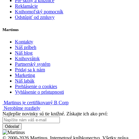
Pre školy a knižnice
Reklamácie
Knihomoľský pomocník
Odstúpiť od zmluvy
Martinus
Kontakty
Náš príbeh
Náš blog
Knihovrátok
Partnerský systém
Pridaj sa k nám
Marketing
Náš labák
Prehlásenie o cookies
Vyhlásenie o prístupnosti
Martinus je certifikovaný B Corp
Nerobíme rozdiely
Najlepšie novinky sú tie knižné. Získajte ich ako prví:
Odoslať
© 2000-2026 Martinus. Internetové kníhkupectvo. Všetky práva