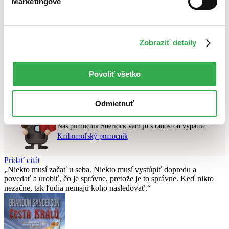
Marketingové
Najlacnejšie
Najvyššia zľava
Zobraziť detaily
Použité filtre
Zrušiť filtre
najnovšie
Nebol nájdený
žiadny titul
vyhovujúci zadaným podmienkam.
Povoliť všetko
Skúste prosím zmeniť vyhľadávaný výraz.
Odmietnuť
Chcete poradiť knihu?
Náš pomocník Sherlock vám ju s radosťou vypátra!
Knihomoľský pomocník
Pridať citát
Niekto musí začať u seba. Niekto musí vystúpiť dopredu a
povedať a urobiť, čo je správne, pretože je to správne. Keď nikto
nezačne, tak ľudia nemajú koho nasledovať.