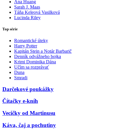
Ana Huang
Sarah J. Maas
Táňa Keleová Vasilková
Lucinda Riley
Top série
Romantické úteky
Harry Potter
Kapitán Stein a Notár Barbarič
Denník odvážneho bojka
Krimi Dominika Dána
Učím sa rozprávať
Duna
Smradi
Darčekové poukážky
Čítačky e-kníh
Vecičky od Martinusu
Káva, čaj a pochutiny