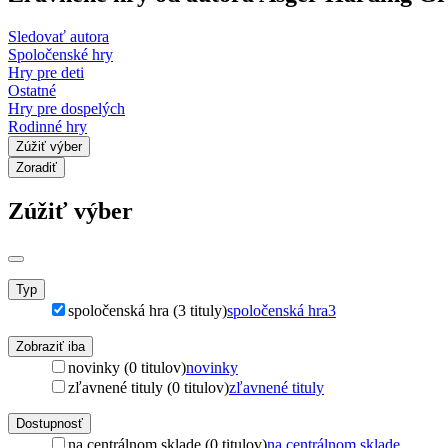
Sledovať autora
Spoločenské hry
Hry pre deti
Ostatné
Hry pre dospelých
Rodinné hry
Zúžiť výber
Zoradiť
Zúžiť výber
Typ
spoločenská hra (3 tituly)
spoločenská hra
3
Zobraziť iba
novinky (0 titulov)
novinky
zľavnené tituly (0 titulov)
zľavnené tituly
Dostupnosť
na centrálnom sklade (0 titulov)
na centrálnom sklade