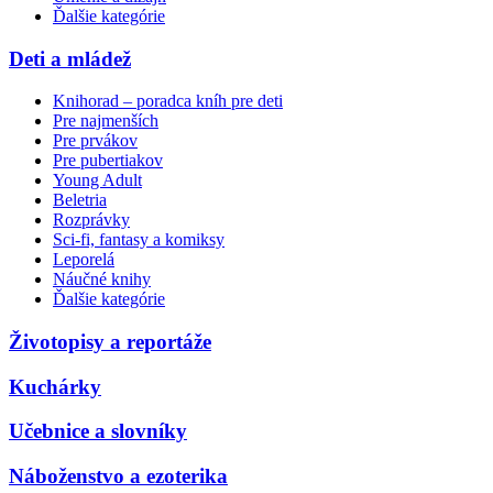
Ďalšie kategórie
Deti a mládež
Knihorad – poradca kníh pre deti
Pre najmenších
Pre prvákov
Pre pubertiakov
Young Adult
Beletria
Rozprávky
Sci-fi, fantasy a komiksy
Leporelá
Náučné knihy
Ďalšie kategórie
Životopisy a reportáže
Kuchárky
Učebnice a slovníky
Náboženstvo a ezoterika