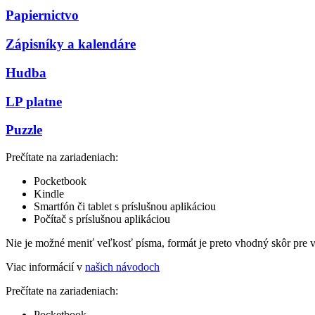
Papiernictvo
Zápisníky a kalendáre
Hudba
LP platne
Puzzle
Prečítate na zariadeniach:
Pocketbook
Kindle
Smartfón či tablet s príslušnou aplikáciou
Počítač s príslušnou aplikáciou
Nie je možné meniť veľkosť písma, formát je preto vhodný skôr pre 
Viac informácií v
našich návodoch
Prečítate na zariadeniach:
Pocketbook