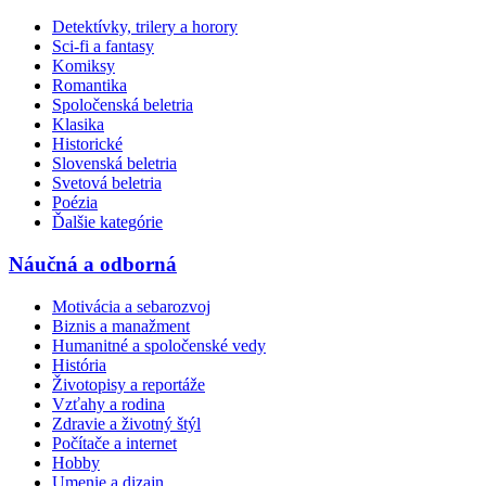
Detektívky, trilery a horory
Sci-fi a fantasy
Komiksy
Romantika
Spoločenská beletria
Klasika
Historické
Slovenská beletria
Svetová beletria
Poézia
Ďalšie kategórie
Náučná a odborná
Motivácia a sebarozvoj
Biznis a manažment
Humanitné a spoločenské vedy
História
Životopisy a reportáže
Vzťahy a rodina
Zdravie a životný štýl
Počítače a internet
Hobby
Umenie a dizajn