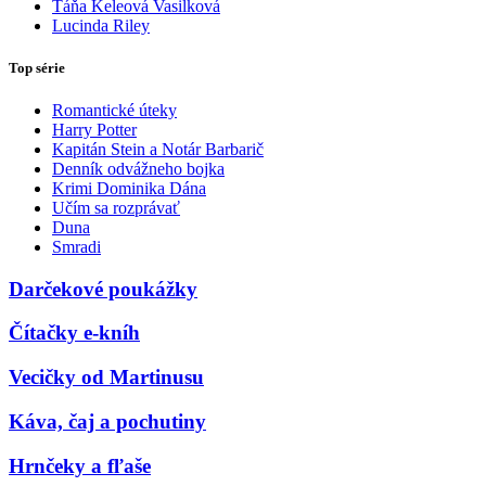
Táňa Keleová Vasilková
Lucinda Riley
Top série
Romantické úteky
Harry Potter
Kapitán Stein a Notár Barbarič
Denník odvážneho bojka
Krimi Dominika Dána
Učím sa rozprávať
Duna
Smradi
Darčekové poukážky
Čítačky e-kníh
Vecičky od Martinusu
Káva, čaj a pochutiny
Hrnčeky a fľaše