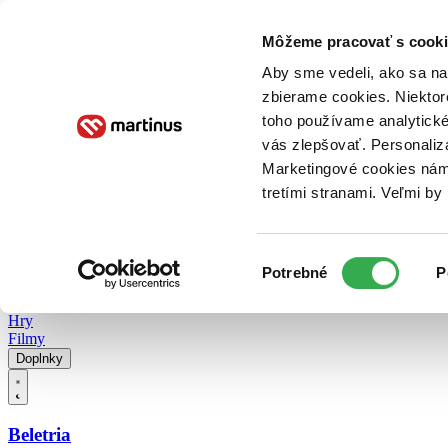
Doručenie
Kníhkupectvá
Knihovrátok
Poukážky
Knižný blog
Kontakt
Môžeme pracovať s cooki
Aby sme vedeli, ako sa na 
zbierame cookies. Niektor
E-knihy
Audioknihy
Hry
Filmy
Knihy
Doplnky
toho používame analytické
vás zlepšovať. Personaliz
Vyhľadávanie
Marketingové cookies nám 
tretími stranami. Veľmi b
Prihlásiť
Vyhľadávanie
Výber
Knihy
Potrebné
P
súhlasu
E-knihy
Audioknihy
Hry
Filmy
Doplnky
Beletria