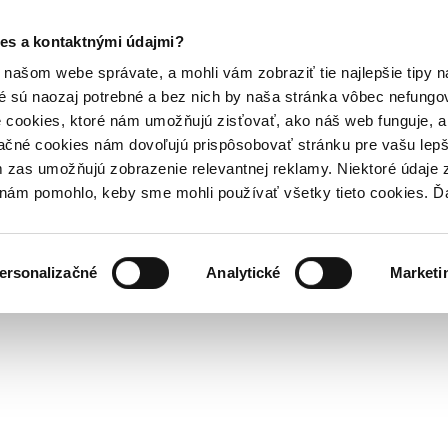
es a kontaktnými údajmi?
našom webe správate, a mohli vám zobraziť tie najlepšie tipy n
é sú naozaj potrebné a bez nich by naša stránka vôbec nefung
 cookies, ktoré nám umožňujú zisťovať, ako náš web funguje, a 
ačné cookies nám dovoľujú prispôsobovať stránku pre vašu lepši
zas umožňujú zobrazenie relevantnej reklamy. Niektoré údaje z
y nám pomohlo, keby sme mohli používať všetky tieto cookies. 
ersonalizačné
Analytické
Marketi