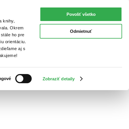
Povoliť všetko
a knihy,
ovala. Okrem
Odmietnuť
stále ho pre
u orientáciu.
dieľame aj s
Ďakujeme!
ngové
Zobraziť detaily