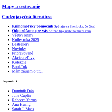
Mapy a cestovanie
Cudzojazyčná literatúra
Knihomoľský pomocník
Spýtajte sa Sherlocka, čo čítať
Odporúčame pre vás
Knižné tipy ušité na mieru vám
Všetky knihy
Knihy roka 2025
Bestsellery
Novinky
Pripravované
Akcie a zľavy
Kolekcie
BookTok
Mám záujem o titul
Top autori
Dominik Dán
Julie Caplin
Rebecca Yarros
Ana Huang
Sarah J. Maas