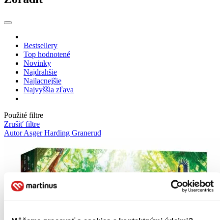
Bestsellery
Top hodnotené
Novinky
Najdrahšie
Najlacnejšie
Najvyššia zľava
Použité filtre
Zrušiť filtre
Autor Asger Harding Granerud