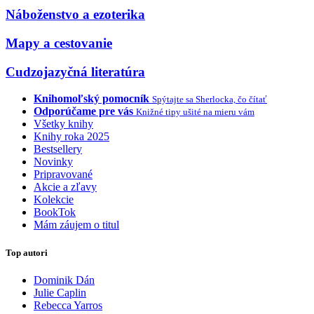
Náboženstvo a ezoterika
Mapy a cestovanie
Cudzojazyčná literatúra
Knihomoľský pomocník
Spýtajte sa Sherlocka, čo čítať
Odporúčame pre vás
Knižné tipy ušité na mieru vám
Všetky knihy
Knihy roka 2025
Bestsellery
Novinky
Pripravované
Akcie a zľavy
Kolekcie
BookTok
Mám záujem o titul
Top autori
Dominik Dán
Julie Caplin
Rebecca Yarros