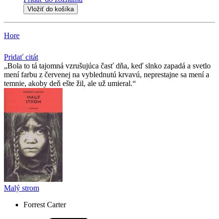
Vložiť do košíka
Hore
Pridať citát
Bola to tá tajomná vzrušujúca časť dňa, keď slnko zapadá a svetlo
mení farbu z červenej na vyblednutú krvavú, neprestajne sa mení a
temnie, akoby deň ešte žil, ale už umieral.
Malý strom
Forrest Carter