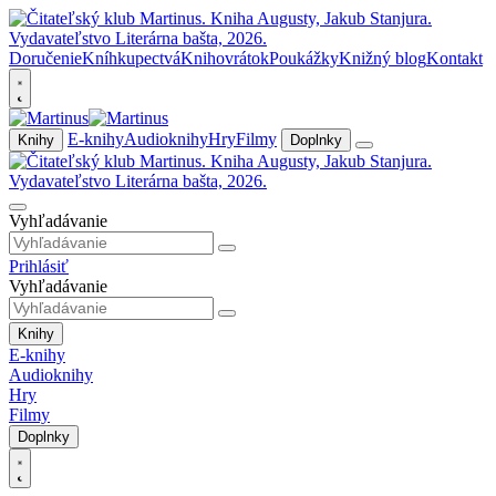
Doručenie
Kníhkupectvá
Knihovrátok
Poukážky
Knižný blog
Kontakt
E-knihy
Audioknihy
Hry
Filmy
Knihy
Doplnky
Vyhľadávanie
Prihlásiť
Vyhľadávanie
Knihy
E-knihy
Audioknihy
Hry
Filmy
Doplnky