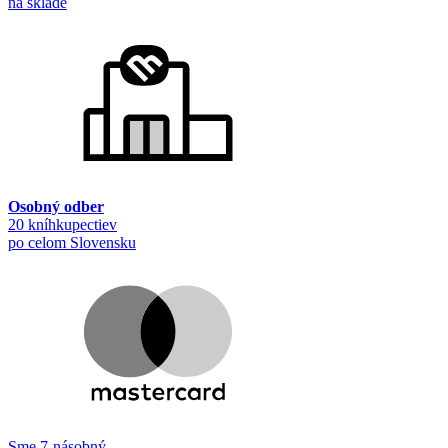
na sklade
Osobný odber
20 kníhkupectiev
po celom Slovensku
Sme 7-násobný