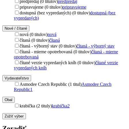
predpredaj (0 titulov)
predpredaj
pripravujeme (0 titulov)
pripravujeme
dostupná (bez vypredaných) (0 titulov)
dostupná (bez
vypredaných)
Nové / čítané
nová (0 titulov)
nová
čítaná (0 titulov)
čítaná
čítaná - výborný stav (0 titulov)
čítaná - výborný stav
čítaná - mierne opotrebovaná (0 titulov)
čítaná - mierne
opotrebovaná
čítané verzie vypredaných kníh (0 titulov)
čítané verzie
vypredaných kníh
Vydavateľstvo
Asmodee Czech Republic (1 titul)
Asmodee Czech
Republic
1
Obal
krabička (2 tituly)
krabička
2
Zúžiť výber
Zoradiť