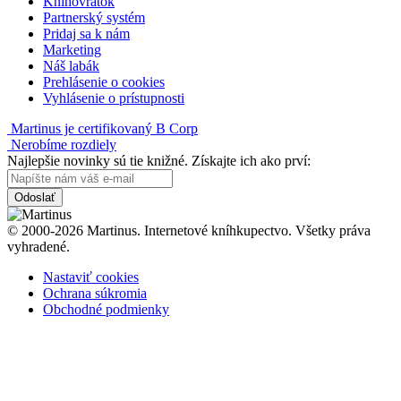
Knihovrátok
Partnerský systém
Pridaj sa k nám
Marketing
Náš labák
Prehlásenie o cookies
Vyhlásenie o prístupnosti
Martinus je certifikovaný B Corp
Nerobíme rozdiely
Najlepšie novinky sú tie knižné. Získajte ich ako prví:
Odoslať
© 2000-2026 Martinus. Internetové kníhkupectvo. Všetky práva
vyhradené.
Nastaviť cookies
Ochrana súkromia
Obchodné podmienky