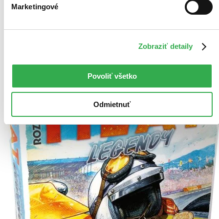
Tento produkt momentálne nemáme na sklade, ale zvyčajne
Marketingové
vám ho vieme zabezpečiť a odoslať do 4 – 6 dní. A
posnažíme sa aj trochu rýchlejšie!
Pridať do zoznamu
Vložiť do košíka
Zobraziť detaily
Povoliť všetko
Odmietnuť