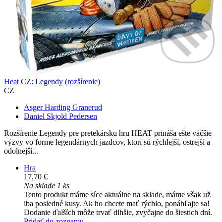
Heat CZ: Legendy (rozšírenie)
CZ
Asger Harding Granerud
Daniel Skjold Pedersen
Rozšírenie Legendy pre pretekársku hru HEAT prináša ešte väčšie
výzvy vo forme legendárnych jazdcov, ktorí sú rýchlejší, ostrejší a
odolnejší...
Hra
17,70 €
Na sklade 1 ks
Tento produkt máme síce aktuálne na sklade, máme však už
iba posledné kusy. Ak ho chcete mať rýchlo, ponáhľajte sa!
Dodanie ďalších môže trvať dlhšie, zvyčajne do šiestich dní.
Pridať do zoznamu