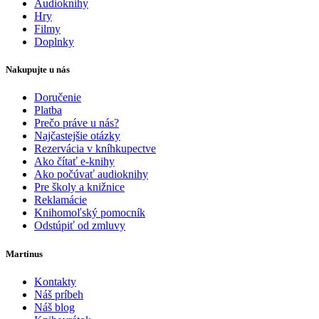
Audioknihy
Hry
Filmy
Doplnky
Nakupujte u nás
Doručenie
Platba
Prečo práve u nás?
Najčastejšie otázky
Rezervácia v kníhkupectve
Ako čítať e-knihy
Ako počúvať audioknihy
Pre školy a knižnice
Reklamácie
Knihomoľský pomocník
Odstúpiť od zmluvy
Martinus
Kontakty
Náš príbeh
Náš blog