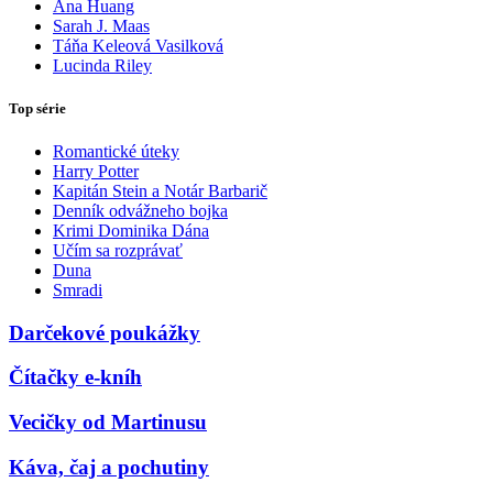
Ana Huang
Sarah J. Maas
Táňa Keleová Vasilková
Lucinda Riley
Top série
Romantické úteky
Harry Potter
Kapitán Stein a Notár Barbarič
Denník odvážneho bojka
Krimi Dominika Dána
Učím sa rozprávať
Duna
Smradi
Darčekové poukážky
Čítačky e-kníh
Vecičky od Martinusu
Káva, čaj a pochutiny