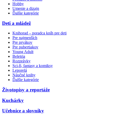
Hobby
Umenie a dizajn
Ďalšie kategórie
Deti a mládež
Knihorad – poradca kníh pre deti
Pre najmenších
Pre prvákov
Pre pubertiakov
Young Adult
Beletria
Rozprávky
Sci-fi, fantasy a komiksy
Leporelá
Náučné knihy
Ďalšie kategórie
Životopisy a reportáže
Kuchárky
Učebnice a slovníky