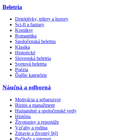
Beletria
Detektívky, trilery a horory
Sci-fi a fantasy
Komiksy
Romantika
Spoločenská beletria
Klasika
Historické
Slovenská beletria
Svetová beletria
Poézia
Ďalšie kategórie
Náučná a odborná
Motivácia a sebarozvoj
Biznis a manažment
Humanitné a spoločenské vedy
História
Životopisy a reportáže
Vzťahy a rodina
Zdravie a životný štýl
Počítače a internet