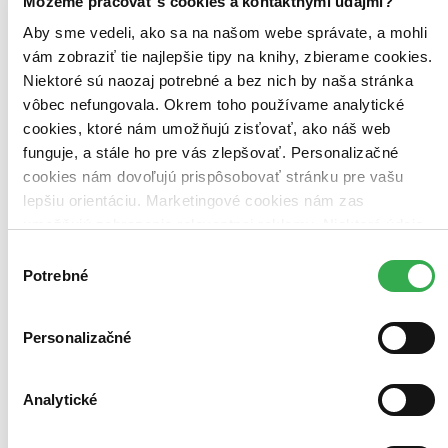
Môžeme pracovať s cookies a kontaktnými údajmi?
Aby sme vedeli, ako sa na našom webe správate, a mohli
vám zobraziť tie najlepšie tipy na knihy, zbierame cookies.
Niektoré sú naozaj potrebné a bez nich by naša stránka
vôbec nefungovala. Okrem toho používame analytické
cookies, ktoré nám umožňujú zisťovať, ako náš web
funguje, a stále ho pre vás zlepšovať. Personalizačné
cookies nám dovoľujú prispôsobovať stránku pre vašu
lepšiu orientáciu. Marketingové cookies nám zas
umožňujú zobrazenie relevantnej reklamy. Niektoré údaje
zdieľame aj s tretími stranami. Veľmi by nám pomohlo,
Hutan - život v pralese
Výber
CZ
keby sme mohli používať všetky tieto cookies. Ďakujeme!
Potrebné
súhlasu
Asger Harding Granerud
Daniel Skjold Pedersen
Personalizačné
V rodinnej hre Hutan – život v pralese sa 1-4 hráči snažia vytvoriť
čo najbohatší prales vďaka sadeniu rastlín a lákaniu zvierat...
Analytické
Hra
35,05 €
Do 4 – 6 dní