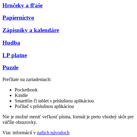
Hrnčeky a fľaše
Papiernictvo
Zápisníky a kalendáre
Hudba
LP platne
Puzzle
Prečítate na zariadeniach:
Pocketbook
Kindle
Smartfón či tablet s príslušnou aplikáciou
Počítač s príslušnou aplikáciou
Nie je možné meniť veľkosť písma, formát je preto vhodný skôr pre
väčšie obrazovky.
Viac informácií v
našich návodoch