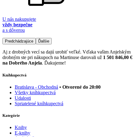
U nás nakupujete
vždy bezpečne
a s dôverou
Predchádzajúce
Ďalšie
Aj z drobných vecí sa dajú urobiť veľké. Vďaka vašim Anjelským
drobným ste pri nákupoch na Martinuse darovali už
1 501 846,00 €
na Dobrého Anjela
. Ďakujeme!
Kníhkupectvá
Bratislava - Obchodná
• Otvorené do 20:00
Všetky kníhkupectvá
Udalosti
Spriatelené kníhkupectvá
Kategórie
Knihy
E-knihy