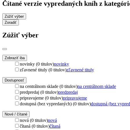
Čítané verzie vypredaných kníh z kategór
Zúžiť výber
Zoradiť
Zúžiť výber
Zobraziť iba
novinky (0 titulov)
novinky
zľavnené tituly (0 titulov)
zľavnené tituly
Dostupnosť
na centrálnom sklade (0 titulov)
na centrálnom sklade
predpredaj (0 titulov)
predpredaj
pripravujeme (0 titulov)
pripravujeme
dostupná (bez vypredaných) (0 titulov)
dostupná (bez vypre
Nové / čítané
nová (0 titulov)
nová
čítaná (0 titulov)
čítaná