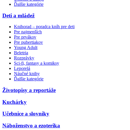
Ďalšie kategórie
Deti a mládež
Knihorad – poradca kníh pre deti
Pre najmenších
Pre prvákov
Pre pubertiakov
Young Adult
Beletria
Rozprávky
Sci-fi, fantasy a komiksy
Leporelá
Náučné knihy
Ďalšie kategórie
Životopisy a reportáže
Kuchárky
Učebnice a slovníky
Náboženstvo a ezoterika