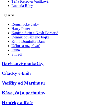
Táňa Keleová Vasilková
Lucinda Riley
Top série
Romantické úteky
Harry Potter
Kapitán Stein a Notár Barbarič
Denník odvážneho bojka
Krimi Dominika Dána
Učím sa rozprávať
Duna
Smradi
Darčekové poukážky
Čítačky e-kníh
Vecičky od Martinusu
Káva, čaj a pochutiny
Hrnčeky a fľaše