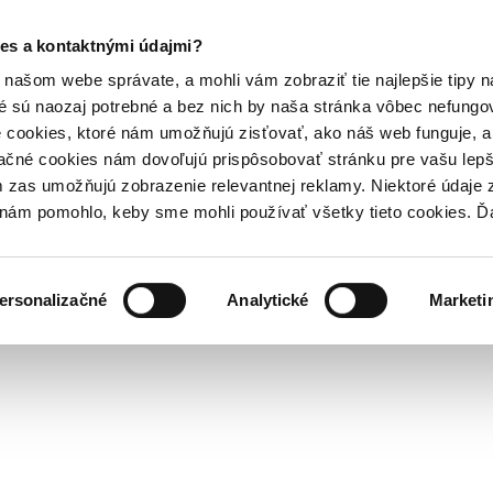
es a kontaktnými údajmi?
našom webe správate, a mohli vám zobraziť tie najlepšie tipy n
é sú naozaj potrebné a bez nich by naša stránka vôbec nefung
 cookies, ktoré nám umožňujú zisťovať, ako náš web funguje, a 
ačné cookies nám dovoľujú prispôsobovať stránku pre vašu lepši
zas umožňujú zobrazenie relevantnej reklamy. Niektoré údaje z
y nám pomohlo, keby sme mohli používať všetky tieto cookies. 
ersonalizačné
Analytické
Marketi