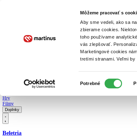
Doručenie
Kníhkupectvá
Knihovrátok
Poukážky
Knižný blog
Kontakt
Môžeme pracovať s cooki
Aby sme vedeli, ako sa na 
zbierame cookies. Niektor
E-knihy
Audioknihy
Hry
Filmy
Knihy
Doplnky
toho používame analytické
vás zlepšovať. Personaliz
Vyhľadávanie
Marketingové cookies nám 
tretími stranami. Veľmi b
Prihlásiť
Vyhľadávanie
Výber
Knihy
Potrebné
P
súhlasu
E-knihy
Audioknihy
Hry
Filmy
Doplnky
Beletria