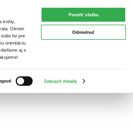
Povoliť všetko
a knihy,
ovala. Okrem
Odmietnuť
stále ho pre
u orientáciu.
dieľame aj s
Ďakujeme!
ngové
Zobraziť detaily