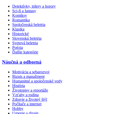
Detektívky, trilery a horory
Sci-fi a fantasy
Komiksy
Romantika
Spoločenská beletria
Klasika
Historické
Slovenská beletria
Svetová beletria
Poézia
Ďalšie kategórie
Náučná a odborná
Motivácia a sebarozvoj
Biznis a manažment
Humanitné a spoločenské vedy
História
Životopisy a reportáže
Vzťahy a rodina
Zdravie a životný štýl
Počítače a internet
Hobby
Umenie a dizajn