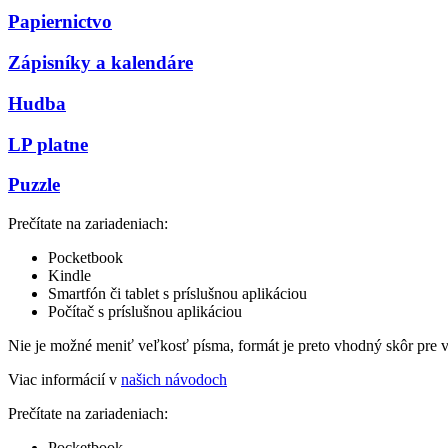
Papiernictvo
Zápisníky a kalendáre
Hudba
LP platne
Puzzle
Prečítate na zariadeniach:
Pocketbook
Kindle
Smartfón či tablet s príslušnou aplikáciou
Počítač s príslušnou aplikáciou
Nie je možné meniť veľkosť písma, formát je preto vhodný skôr pre 
Viac informácií v
našich návodoch
Prečítate na zariadeniach:
Pocketbook