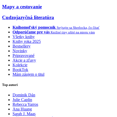
Mapy a cestovanie
Cudzojazyčná literatúra
Knihomoľský pomocník
Spýtajte sa Sherlocka, čo čítať
Odporúčame pre vás
Knižné tipy ušité na mieru vám
Všetky knihy
Knihy roka 2025
Bestsellery
Novinky
Pripravované
Akcie a zľavy
Kolekcie
BookTok
Mám záujem o titul
Top autori
Dominik Dán
Julie Caplin
Rebecca Yarros
Ana Huang
Sarah J. Maas