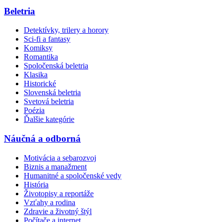
Beletria
Detektívky, trilery a horory
Sci-fi a fantasy
Komiksy
Romantika
Spoločenská beletria
Klasika
Historické
Slovenská beletria
Svetová beletria
Poézia
Ďalšie kategórie
Náučná a odborná
Motivácia a sebarozvoj
Biznis a manažment
Humanitné a spoločenské vedy
História
Životopisy a reportáže
Vzťahy a rodina
Zdravie a životný štýl
Počítače a internet