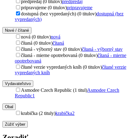
predpredaj (0 titulov)
predpredaj
pripravujeme (0 titulov)
pripravujeme
dostupná (bez vypredaných) (0 titulov)
dostupná (bez
vypredaných)
Nové / čítané
nová (0 titulov)
nová
čítaná (0 titulov)
čítaná
čítaná - výborný stav (0 titulov)
čítaná - výborný stav
čítaná - mierne opotrebovaná (0 titulov)
čítaná - mierne
opotrebovaná
čítané verzie vypredaných kníh (0 titulov)
čítané verzie
vypredaných kníh
Vydavateľstvo
Asmodee Czech Republic (1 titul)
Asmodee Czech
Republic
1
Obal
krabička (2 tituly)
krabička
2
Zúžiť výber
Zoradiť