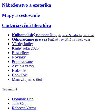
Náboženstvo a ezoterika
Mapy a cestovanie
Cudzojazyčná literatúra
Knihomoľský pomocník
Spýtajte sa Sherlocka, čo čítať
Odporúčame pre vás
Knižné tipy ušité na mieru vám
Všetky knihy
Knihy roka 2025
Bestsellery
Novinky
Pripravované
Akcie a zľavy
Kolekcie
BookTok
Mám záujem o titul
Top autori
Dominik Dán
Julie Caplin
Rebecca Yarros