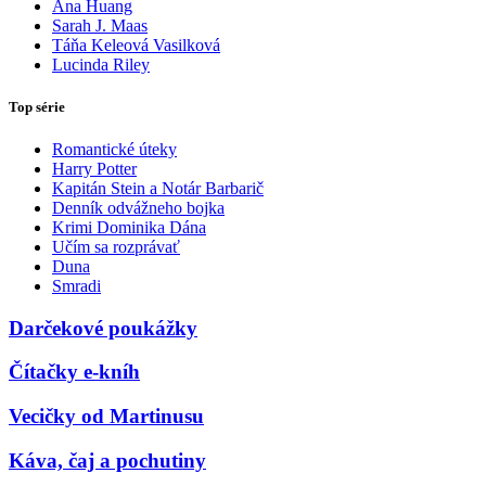
Ana Huang
Sarah J. Maas
Táňa Keleová Vasilková
Lucinda Riley
Top série
Romantické úteky
Harry Potter
Kapitán Stein a Notár Barbarič
Denník odvážneho bojka
Krimi Dominika Dána
Učím sa rozprávať
Duna
Smradi
Darčekové poukážky
Čítačky e-kníh
Vecičky od Martinusu
Káva, čaj a pochutiny