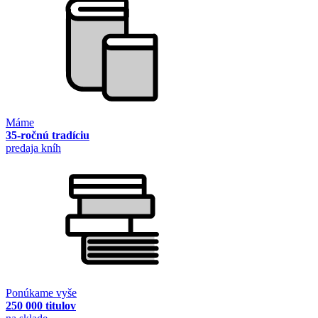
Máme
35-ročnú tradíciu
predaja kníh
Ponúkame vyše
250 000 titulov