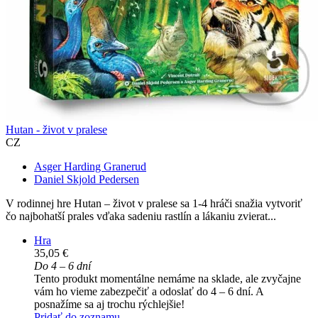
Hutan - život v pralese
CZ
Asger Harding Granerud
Daniel Skjold Pedersen
V rodinnej hre Hutan – život v pralese sa 1-4 hráči snažia vytvoriť
čo najbohatší prales vďaka sadeniu rastlín a lákaniu zvierat...
Hra
35,05 €
Do 4 – 6 dní
Tento produkt momentálne nemáme na sklade, ale zvyčajne
vám ho vieme zabezpečiť a odoslať do 4 – 6 dní. A
posnažíme sa aj trochu rýchlejšie!
Pridať do zoznamu