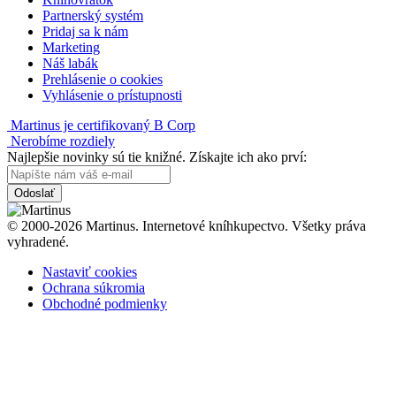
Partnerský systém
Pridaj sa k nám
Marketing
Náš labák
Prehlásenie o cookies
Vyhlásenie o prístupnosti
Martinus je certifikovaný B Corp
Nerobíme rozdiely
Najlepšie novinky sú tie knižné. Získajte ich ako prví:
Odoslať
© 2000-2026 Martinus. Internetové kníhkupectvo. Všetky práva
vyhradené.
Nastaviť cookies
Ochrana súkromia
Obchodné podmienky