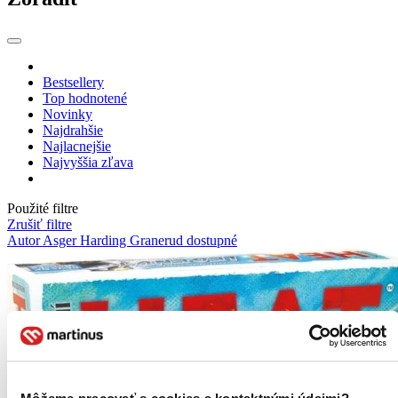
Bestsellery
Top hodnotené
Novinky
Najdrahšie
Najlacnejšie
Najvyššia zľava
Použité filtre
Zrušiť filtre
Autor Asger Harding Granerud
dostupné