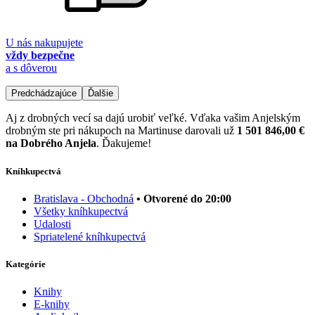
U nás nakupujete
vždy bezpečne
a s dôverou
Predchádzajúce
Ďalšie
Aj z drobných vecí sa dajú urobiť veľké. Vďaka vašim Anjelským
drobným ste pri nákupoch na Martinuse darovali už
1 501 846,00 €
na Dobrého Anjela
. Ďakujeme!
Kníhkupectvá
Bratislava - Obchodná
• Otvorené do 20:00
Všetky kníhkupectvá
Udalosti
Spriatelené kníhkupectvá
Kategórie
Knihy
E-knihy