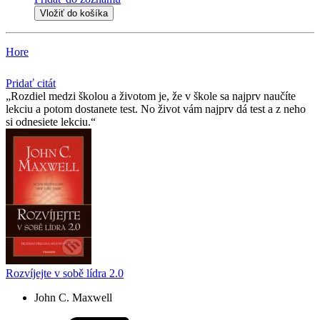
Vložiť do košíka
Hore
Pridať citát
Rozdiel medzi školou a životom je, že v škole sa najprv naučíte
lekciu a potom dostanete test. No život vám najprv dá test a z neho
si odnesiete lekciu.
Rozvíjejte v sobě lídra 2.0
John C. Maxwell