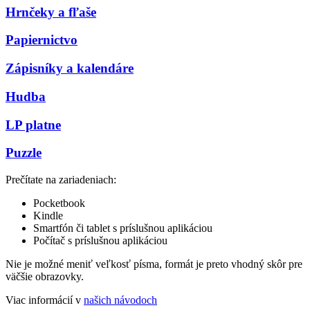
Hrnčeky a fľaše
Papiernictvo
Zápisníky a kalendáre
Hudba
LP platne
Puzzle
Prečítate na zariadeniach:
Pocketbook
Kindle
Smartfón či tablet s príslušnou aplikáciou
Počítač s príslušnou aplikáciou
Nie je možné meniť veľkosť písma, formát je preto vhodný skôr pre
väčšie obrazovky.
Viac informácií v
našich návodoch