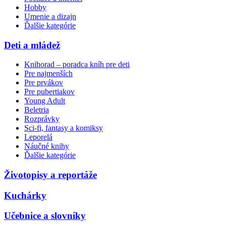
Hobby
Umenie a dizajn
Ďalšie kategórie
Deti a mládež
Knihorad – poradca kníh pre deti
Pre najmenších
Pre prvákov
Pre pubertiakov
Young Adult
Beletria
Rozprávky
Sci-fi, fantasy a komiksy
Leporelá
Náučné knihy
Ďalšie kategórie
Životopisy a reportáže
Kuchárky
Učebnice a slovníky