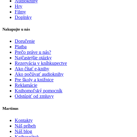
Audioknihy
Hry
Filmy
Doplnky
Nakupujte u nás
Doručenie
Platba
Prečo práve u nás?
Najčastejšie otázky
Rezervácia v kníhkupectve
Ako čítať e-knihy
Ako počúvať audioknihy
Pre školy a knižnice
Reklamácie
Knihomoľský pomocník
Odstúpiť od zmluvy
Martinus
Kontakty
Náš príbeh
Náš blog
Knihovrátok