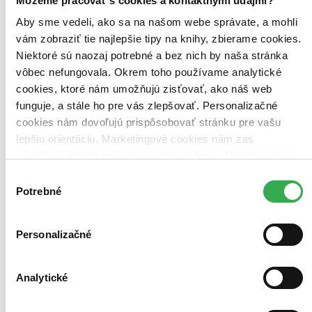
Môžeme pracovať s cookies a kontaktnými údajmi?
Aby sme vedeli, ako sa na našom webe správate, a mohli
vám zobraziť tie najlepšie tipy na knihy, zbierame cookies.
Niektoré sú naozaj potrebné a bez nich by naša stránka
vôbec nefungovala. Okrem toho používame analytické
cookies, ktoré nám umožňujú zisťovať, ako náš web
funguje, a stále ho pre vás zlepšovať. Personalizačné
cookies nám dovoľujú prispôsobovať stránku pre vašu
lepšiu orientáciu. Marketingové cookies nám zas
umožňujú zobrazenie relevantnej reklamy. Niektoré údaje
zdieľame aj s tretími stranami. Veľmi by nám pomohlo,
Výber
keby sme mohli používať všetky tieto cookies. Ďakujeme!
Potrebné
súhlasu
Heat CZ: Legendy (rozšírenie)
Personalizačné
CZ
Asger Harding Granerud
Daniel Skjold Pedersen
Analytické
Rozšírenie Legendy pre pretekársku hru HEAT prináša ešte väčšie
výzvy vo forme legendárnych jazdcov, ktorí sú rýchlejší, ostrejší a