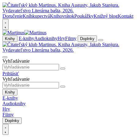
Doručenie
Kníhkupectvá
Knihovrátok
Poukážky
Knižný blog
Kontakt
E-knihy
Audioknihy
Hry
Filmy
Knihy
Doplnky
Vyhľadávanie
Prihlásiť
Vyhľadávanie
Knihy
E-knihy
Audioknihy
Hry
Filmy
Doplnky