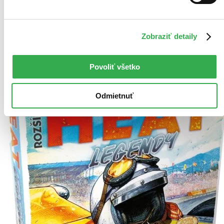
Tento produkt momentálne nemáme na sklade, ale zvyčajne
vám ho vieme zabezpečiť a odoslať do 4 – 6 dní. A
posnažíme sa aj trochu rýchlejšie!
Pridať do zoznamu
Zobraziť detaily
Vložiť do košíka
Povoliť všetko
Odmietnuť