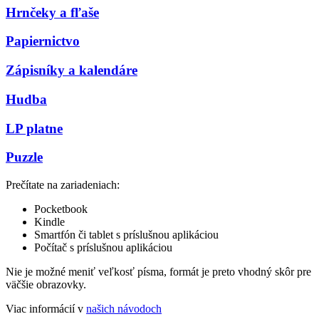
Hrnčeky a fľaše
Papiernictvo
Zápisníky a kalendáre
Hudba
LP platne
Puzzle
Prečítate na zariadeniach:
Pocketbook
Kindle
Smartfón či tablet s príslušnou aplikáciou
Počítač s príslušnou aplikáciou
Nie je možné meniť veľkosť písma, formát je preto vhodný skôr pre
väčšie obrazovky.
Viac informácií v
našich návodoch