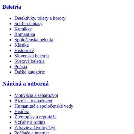
Beletria
Detektívky, trilery a horory
Sci-fi a fantasy
Komiksy
Romantika
Spoločenská beletria
Klasika
Historické
Slovenská beletria
Svetová beletria
Poézia
Ďalšie kategórie
Náučná a odborná
Motivácia a sebarozvoj
Biznis a manažment
Humanitné a spoločenské vedy
História
Životopisy a reportáže
Vzťahy a rodina
Zdravie a životný štýl
Počítače a internet