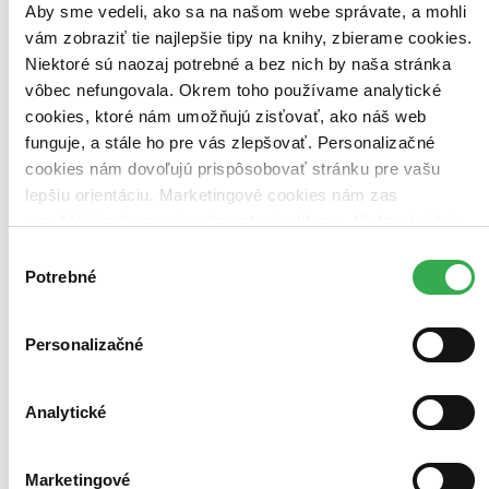
Aby sme vedeli, ako sa na našom webe správate, a mohli
vám zobraziť tie najlepšie tipy na knihy, zbierame cookies.
Niektoré sú naozaj potrebné a bez nich by naša stránka
vôbec nefungovala. Okrem toho používame analytické
cookies, ktoré nám umožňujú zisťovať, ako náš web
funguje, a stále ho pre vás zlepšovať. Personalizačné
cookies nám dovoľujú prispôsobovať stránku pre vašu
lepšiu orientáciu. Marketingové cookies nám zas
umožňujú zobrazenie relevantnej reklamy. Niektoré údaje
zdieľame aj s tretími stranami. Veľmi by nám pomohlo,
Výber
keby sme mohli používať všetky tieto cookies. Ďakujeme!
Hutan - život v pralese
Potrebné
súhlasu
CZ
Asger Harding Granerud
Personalizačné
Daniel Skjold Pedersen
V rodinnej hre Hutan – život v pralese sa 1-4 hráči snažia vytvoriť
čo najbohatší prales vďaka sadeniu rastlín a lákaniu zvierat...
Analytické
Hra
35,05 €
Marketingové
Do 4 – 6 dní