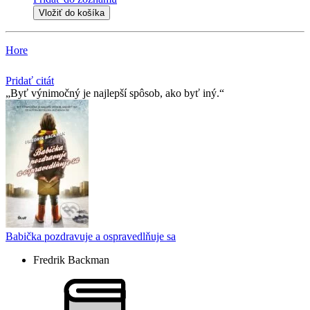
Vložiť do košíka
Hore
Pridať citát
Byť výnimočný je najlepší spôsob, ako byť iný.
Babička pozdravuje a ospravedlňuje sa
Fredrik Backman