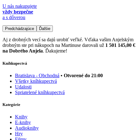
U nás nakupujete
vždy bezpečne
a s dôverou
Predchádzajúce
Ďalšie
Aj z drobných vecí sa dajú urobiť veľké. Vďaka vašim Anjelským
drobným ste pri nákupoch na Martinuse darovali už
1 501 145,00 €
na Dobrého Anjela
. Ďakujeme!
Kníhkupectvá
Bratislava - Obchodná
• Otvorené do 21:00
Všetky kníhkupectvá
Udalosti
Spriatelené kníhkupectvá
Kategórie
Knihy
E-knihy
Audioknihy
Hry
Filmy