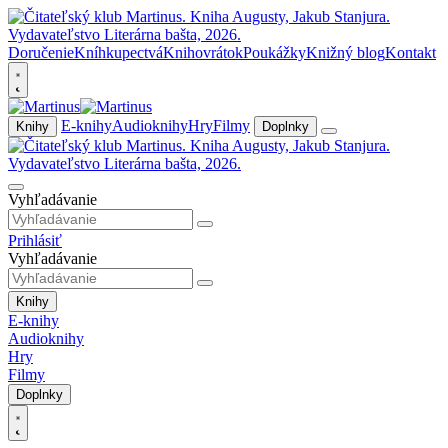
Doručenie
Kníhkupectvá
Knihovrátok
Poukážky
Knižný blog
Kontakt
E-knihy
Audioknihy
Hry
Filmy
Knihy
Doplnky
Vyhľadávanie
Prihlásiť
Vyhľadávanie
Knihy
E-knihy
Audioknihy
Hry
Filmy
Doplnky