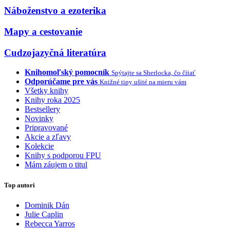
Náboženstvo a ezoterika
Mapy a cestovanie
Cudzojazyčná literatúra
Knihomoľský pomocník
Spýtajte sa Sherlocka, čo čítať
Odporúčame pre vás
Knižné tipy ušité na mieru vám
Všetky knihy
Knihy roka 2025
Bestsellery
Novinky
Pripravované
Akcie a zľavy
Kolekcie
Knihy s podporou FPU
Mám záujem o titul
Top autori
Dominik Dán
Julie Caplin
Rebecca Yarros