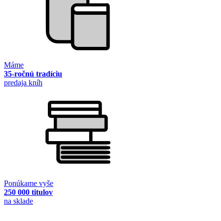
Máme
35-ročnú tradíciu
predaja kníh
Ponúkame vyše
250 000 titulov
na sklade