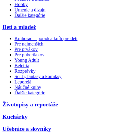
Hobby
Umenie a dizajn
Ďalšie kategórie
Deti a mládež
Knihorad – poradca kníh pre deti
Pre najmenších
Pre prvákov
Pre pubertiakov
Young Adult
Beletria
Rozprávky
Sci-fi, fantasy a komiksy
Leporelá
Náučné knihy
Ďalšie kategórie
Životopisy a reportáže
Kuchárky
Učebnice a slovníky