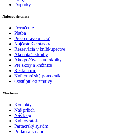
Doplnky
Nakupujte u nás
Doručenie
Platba
Prečo práve u nás?
Najčastejšie otázky
Rezervácia v kníhkupectve
Ako čítať e-knihy
Ako počúvať audioknihy
Pre školy a knižnice
Reklamácie
Knihomoľský pomocník
Odstúpiť od zmluvy
Martinus
Kontakty
Náš príbeh
Náš blog
Knihovrátok
Partnerský systém
Pridaj sa k nám