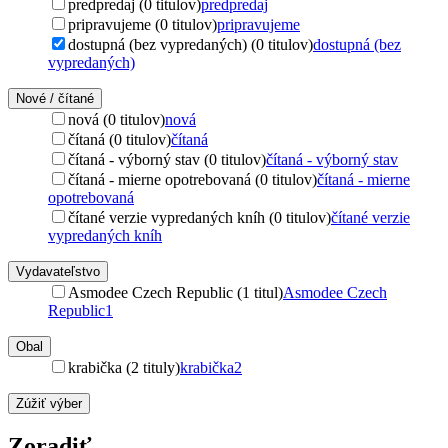
predpredaj (0 titulov)
predpredaj
pripravujeme (0 titulov)
pripravujeme
dostupná (bez vypredaných) (0 titulov)
dostupná (bez
vypredaných)
Nové / čítané
nová (0 titulov)
nová
čítaná (0 titulov)
čítaná
čítaná - výborný stav (0 titulov)
čítaná - výborný stav
čítaná - mierne opotrebovaná (0 titulov)
čítaná - mierne
opotrebovaná
čítané verzie vypredaných kníh (0 titulov)
čítané verzie
vypredaných kníh
Vydavateľstvo
Asmodee Czech Republic (1 titul)
Asmodee Czech
Republic
1
Obal
krabička (2 tituly)
krabička
2
Zúžiť výber
Zoradiť