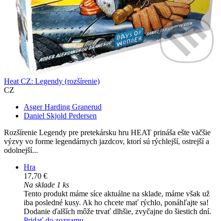
Heat CZ: Legendy (rozšírenie)
CZ
Asger Harding Granerud
Daniel Skjold Pedersen
Rozšírenie Legendy pre pretekársku hru HEAT prináša ešte väčšie
výzvy vo forme legendárnych jazdcov, ktorí sú rýchlejší, ostrejší a
odolnejší...
Hra
17,70 €
Na sklade 1 ks
Tento produkt máme síce aktuálne na sklade, máme však už
iba posledné kusy. Ak ho chcete mať rýchlo, ponáhľajte sa!
Dodanie ďalších môže trvať dlhšie, zvyčajne do šiestich dní.
Pridať do zoznamu