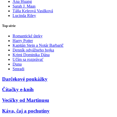
Ana Huang
Sarah J. Maas
Táňa Keleová Vasilková
Lucinda Riley
Top série
Romantické úteky
Harry Potter
Kapitán Stein a Notár Barbarič
Denník odvážneho bojka
Krimi Dominika Dána
Učím sa rozprávať
Duna
Smradi
Darčekové poukážky
Čítačky e-kníh
Vecičky od Martinusu
Káva, čaj a pochutiny