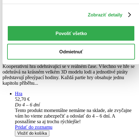
Zobraziť detaily
Povoliť všetko
Příběhy pirátů
Asger Harding Granerud
Odmietnuť
Daniel Skjold Pedersen
Kooperativní hra odehrávající se v reálném čase. Všechno ve hře se
odehrává na krásném velkém 3D modelu lodi a jednotlivé piráty
představují přesýpací hodiny. Každá partie hry obsahuje jednu
kapitolu příběhu...
Hra
52,70 €
Do 4 – 6 dní
Tento produkt momentálne nemáme na sklade, ale zvyčajne
vám ho vieme zabezpečiť a odoslať do 4 – 6 dní. A
posnažíme sa aj trochu rýchlejšie!
Pridať do zoznamu
Vložiť do košíka