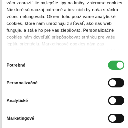
vám zobraziť tie najlepšie tipy na knihy, zbierame cookies.
Niektoré sú naozaj potrebné a bez nich by naša stránka
Bestsellery
vôbec nefungovala. Okrem toho používame analytické
Top hodnotené
cookies, ktoré nám umožňujú zisťovať, ako náš web
Novinky
funguje, a stále ho pre vás zlepšovať. Personalizačné
Najdrahšie
Najlacnejšie
cookies nám dovoľujú prispôsobovať stránku pre vašu
Najvyššia zľava
lepšiu orientáciu. Marketingové cookies nám zas
umožňujú zobrazenie relevantnej reklamy. Niektoré údaje
Použité filtre
zdieľame aj s tretími stranami. Veľmi by nám pomohlo,
Výber
Zrušiť filtre
keby sme mohli používať všetky tieto cookies. Ďakujeme!
Potrebné
súhlasu
Autor Asger Harding Granerud
dostupné
Personalizačné
Analytické
Marketingové