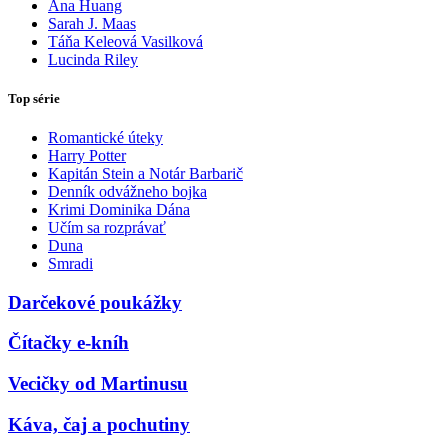
Ana Huang
Sarah J. Maas
Táňa Keleová Vasilková
Lucinda Riley
Top série
Romantické úteky
Harry Potter
Kapitán Stein a Notár Barbarič
Denník odvážneho bojka
Krimi Dominika Dána
Učím sa rozprávať
Duna
Smradi
Darčekové poukážky
Čítačky e-kníh
Vecičky od Martinusu
Káva, čaj a pochutiny