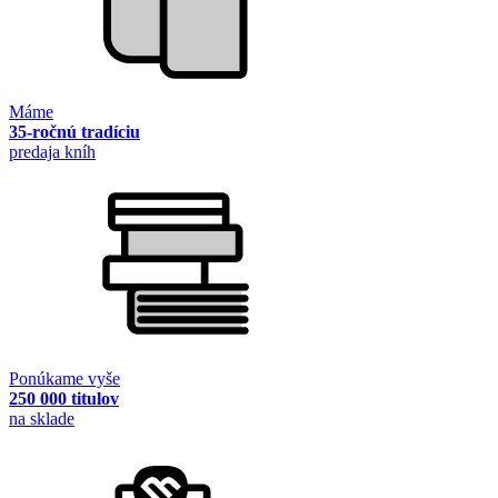
Máme
35-ročnú tradíciu
predaja kníh
Ponúkame vyše
250 000 titulov
na sklade