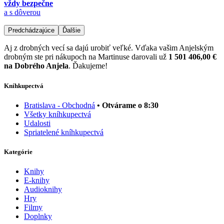
vždy bezpečne
a s dôverou
Predchádzajúce
Ďalšie
Aj z drobných vecí sa dajú urobiť veľké. Vďaka vašim Anjelským
drobným ste pri nákupoch na Martinuse darovali už
1 501 406,00 €
na Dobrého Anjela
. Ďakujeme!
Kníhkupectvá
Bratislava - Obchodná
• Otvárame o 8:30
Všetky kníhkupectvá
Udalosti
Spriatelené kníhkupectvá
Kategórie
Knihy
E-knihy
Audioknihy
Hry
Filmy
Doplnky