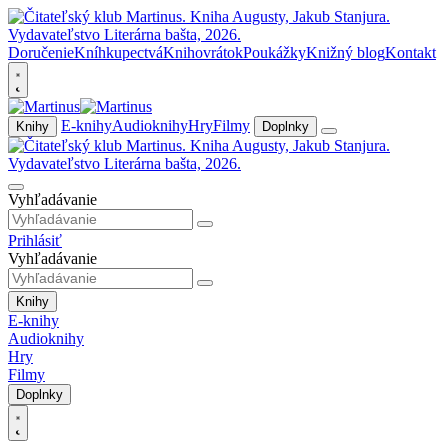
Doručenie
Kníhkupectvá
Knihovrátok
Poukážky
Knižný blog
Kontakt
E-knihy
Audioknihy
Hry
Filmy
Knihy
Doplnky
Vyhľadávanie
Prihlásiť
Vyhľadávanie
Knihy
E-knihy
Audioknihy
Hry
Filmy
Doplnky