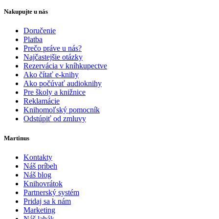
Nakupujte u nás
Doručenie
Platba
Prečo práve u nás?
Najčastejšie otázky
Rezervácia v kníhkupectve
Ako čítať e-knihy
Ako počúvať audioknihy
Pre školy a knižnice
Reklamácie
Knihomoľský pomocník
Odstúpiť od zmluvy
Martinus
Kontakty
Náš príbeh
Náš blog
Knihovrátok
Partnerský systém
Pridaj sa k nám
Marketing
Náš labák