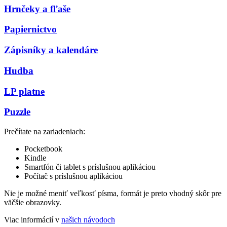
Hrnčeky a fľaše
Papiernictvo
Zápisníky a kalendáre
Hudba
LP platne
Puzzle
Prečítate na zariadeniach:
Pocketbook
Kindle
Smartfón či tablet s príslušnou aplikáciou
Počítač s príslušnou aplikáciou
Nie je možné meniť veľkosť písma, formát je preto vhodný skôr pre
väčšie obrazovky.
Viac informácií v
našich návodoch