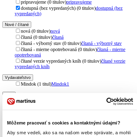
pripravujeme (0 titulov)
pripravujeme
dostupná (bez vypredaných) (0 titulov)
dostupná (bez
vypredaných)
Nové / čítané
nová (0 titulov)
nová
čítaná (0 titulov)
čítaná
čítaná - výborný stav (0 titulov)
čítaná - výborný stav
čítaná - mierne opotrebovaná (0 titulov)
čítaná - mierne
opotrebovaná
čítané verzie vypredaných kníh (0 titulov)
čítané verzie
vypredaných kníh
Vydavateľstvo
Mindok (1 titul)
Mindok
1
Obal
krabička (1 titul)
krabička
1
Zúžiť výber
Môžeme pracovať s cookies a kontaktnými údajmi?
Zoradiť
Aby sme vedeli, ako sa na našom webe správate, a mohli