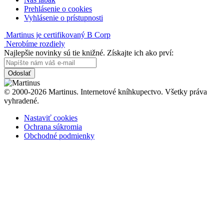
Prehlásenie o cookies
Vyhlásenie o prístupnosti
Martinus je certifikovaný B Corp
Nerobíme rozdiely
Najlepšie novinky sú tie knižné. Získajte ich ako prví:
Odoslať
© 2000-2026 Martinus. Internetové kníhkupectvo. Všetky práva
vyhradené.
Nastaviť cookies
Ochrana súkromia
Obchodné podmienky