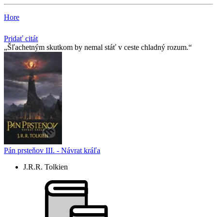
Hore
Pridať citát
Šľachetným skutkom by nemal stáť v ceste chladný rozum.
Pán prsteňov III. - Návrat kráľa
J.R.R. Tolkien