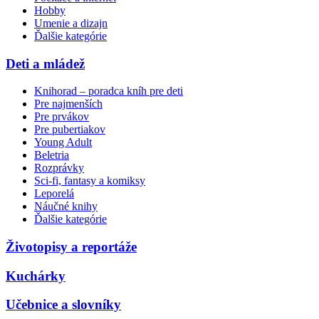
Hobby
Umenie a dizajn
Ďalšie kategórie
Deti a mládež
Knihorad – poradca kníh pre deti
Pre najmenších
Pre prvákov
Pre pubertiakov
Young Adult
Beletria
Rozprávky
Sci-fi, fantasy a komiksy
Leporelá
Náučné knihy
Ďalšie kategórie
Životopisy a reportáže
Kuchárky
Učebnice a slovníky