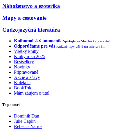
Náboženstvo a ezoterika
Mapy a cestovanie
Cudzojazyčná literatúra
Knihomoľský pomocník
Spýtajte sa Sherlocka, čo čítať
Odporúčame pre vás
Knižné tipy ušité na mieru vám
Všetky knihy
Knihy roka 2025
Bestsellery
Novinky
Pripravované
Akcie a zľavy
Kolekcie
BookTok
Mám záujem o titul
Top autori
Dominik Dán
Julie Caplin
Rebecca Yarros