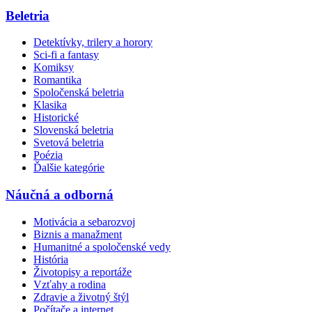
Beletria
Detektívky, trilery a horory
Sci-fi a fantasy
Komiksy
Romantika
Spoločenská beletria
Klasika
Historické
Slovenská beletria
Svetová beletria
Poézia
Ďalšie kategórie
Náučná a odborná
Motivácia a sebarozvoj
Biznis a manažment
Humanitné a spoločenské vedy
História
Životopisy a reportáže
Vzťahy a rodina
Zdravie a životný štýl
Počítače a internet