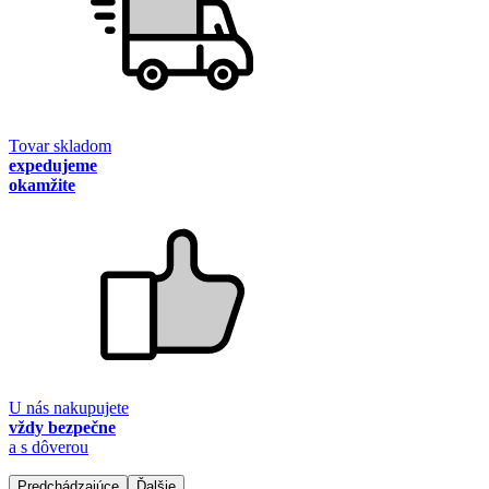
Tovar skladom
expedujeme
okamžite
U nás nakupujete
vždy bezpečne
a s dôverou
Predchádzajúce
Ďalšie