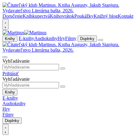
Doručenie
Kníhkupectvá
Knihovrátok
Poukážky
Knižný blog
Kontakt
E-knihy
Audioknihy
Hry
Filmy
Knihy
Doplnky
Vyhľadávanie
Prihlásiť
Vyhľadávanie
Knihy
E-knihy
Audioknihy
Hry
Filmy
Doplnky