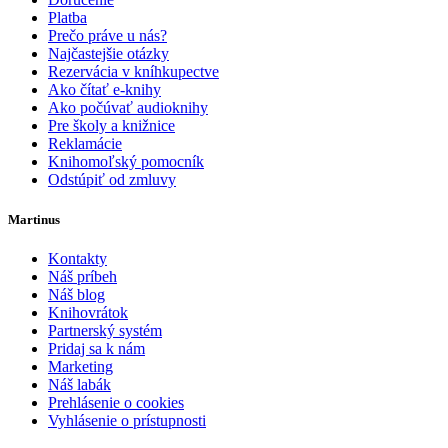
Platba
Prečo práve u nás?
Najčastejšie otázky
Rezervácia v kníhkupectve
Ako čítať e-knihy
Ako počúvať audioknihy
Pre školy a knižnice
Reklamácie
Knihomoľský pomocník
Odstúpiť od zmluvy
Martinus
Kontakty
Náš príbeh
Náš blog
Knihovrátok
Partnerský systém
Pridaj sa k nám
Marketing
Náš labák
Prehlásenie o cookies
Vyhlásenie o prístupnosti