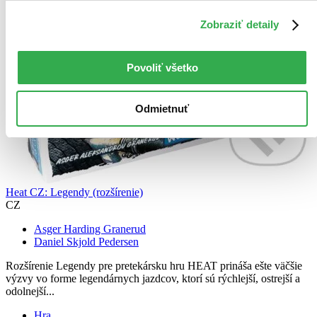
Zobraziť detaily
Povoliť všetko
Odmietnuť
Heat CZ: Legendy (rozšírenie)
CZ
Asger Harding Granerud
Daniel Skjold Pedersen
Rozšírenie Legendy pre pretekársku hru HEAT prináša ešte väčšie
výzvy vo forme legendárnych jazdcov, ktorí sú rýchlejší, ostrejší a
odolnejší...
Hra