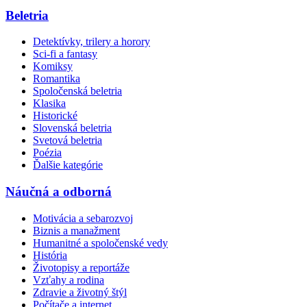
Beletria
Detektívky, trilery a horory
Sci-fi a fantasy
Komiksy
Romantika
Spoločenská beletria
Klasika
Historické
Slovenská beletria
Svetová beletria
Poézia
Ďalšie kategórie
Náučná a odborná
Motivácia a sebarozvoj
Biznis a manažment
Humanitné a spoločenské vedy
História
Životopisy a reportáže
Vzťahy a rodina
Zdravie a životný štýl
Počítače a internet