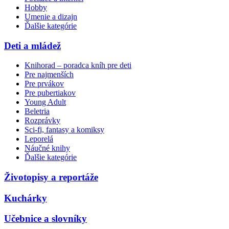
Hobby
Umenie a dizajn
Ďalšie kategórie
Deti a mládež
Knihorad – poradca kníh pre deti
Pre najmenších
Pre prvákov
Pre pubertiakov
Young Adult
Beletria
Rozprávky
Sci-fi, fantasy a komiksy
Leporelá
Náučné knihy
Ďalšie kategórie
Životopisy a reportáže
Kuchárky
Učebnice a slovníky