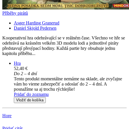
Příběhy pirátů
Asger Harding Granerud
Daniel Skjold Pedersen
Kooperativní hra odehrávající se v reálném čase. Všechno ve hře se
odehrává na krásném velkém 3D modelu lodi a jednotlivé piráty
představují přesýpací hodiny. Každá partie hry obsahuje jednu
kapitolu příběhu...
Hra
52,40 €
Do 2 – 4 dní
Tento produkt momentálne nemáme na sklade, ale zvyčajne
vám ho vieme zabezpečiť a odoslať do 2 – 4 dní. A
posnažíme sa aj trochu rýchlejšie!
Pridať do zoznamu
Vložiť do košíka
Hore
Pridať citát