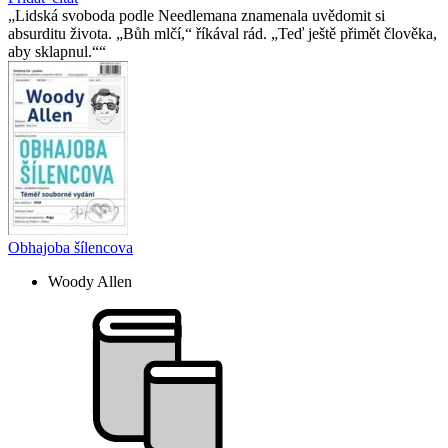
Lidská svoboda podle Needlemana znamenala uvědomit si
absurditu života. „Bůh mlčí,“ říkával rád. „Teď ještě přimět člověka,
aby sklapnul.“
Obhajoba šílencova
Woody Allen