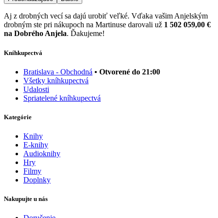
Aj z drobných vecí sa dajú urobiť veľké. Vďaka vašim Anjelským
drobným ste pri nákupoch na Martinuse darovali už
1 502 059,00 €
na Dobrého Anjela
. Ďakujeme!
Kníhkupectvá
Bratislava - Obchodná
• Otvorené do 21:00
Všetky kníhkupectvá
Udalosti
Spriatelené kníhkupectvá
Kategórie
Knihy
E-knihy
Audioknihy
Hry
Filmy
Doplnky
Nakupujte u nás
Doručenie