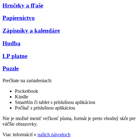
Hrnčeky a fľaše
Papiernictvo
Zápisníky a kalendáre
Hudba
LP platne
Puzzle
Prečítate na zariadeniach:
Pocketbook
Kindle
Smartfón či tablet s príslušnou aplikáciou
Počítač s príslušnou aplikáciou
Nie je možné meniť veľkosť písma, formát je preto vhodný skôr pre
väčšie obrazovky.
Viac informácií v
našich návodoch