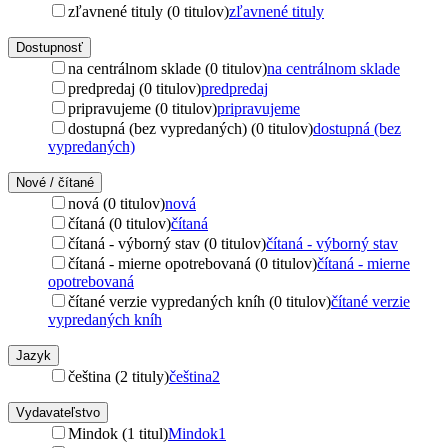
zľavnené tituly (0 titulov)
zľavnené tituly
Dostupnosť
na centrálnom sklade (0 titulov)
na centrálnom sklade
predpredaj (0 titulov)
predpredaj
pripravujeme (0 titulov)
pripravujeme
dostupná (bez vypredaných) (0 titulov)
dostupná (bez
vypredaných)
Nové / čítané
nová (0 titulov)
nová
čítaná (0 titulov)
čítaná
čítaná - výborný stav (0 titulov)
čítaná - výborný stav
čítaná - mierne opotrebovaná (0 titulov)
čítaná - mierne
opotrebovaná
čítané verzie vypredaných kníh (0 titulov)
čítané verzie
vypredaných kníh
Jazyk
čeština (2 tituly)
čeština
2
Vydavateľstvo
Mindok (1 titul)
Mindok
1