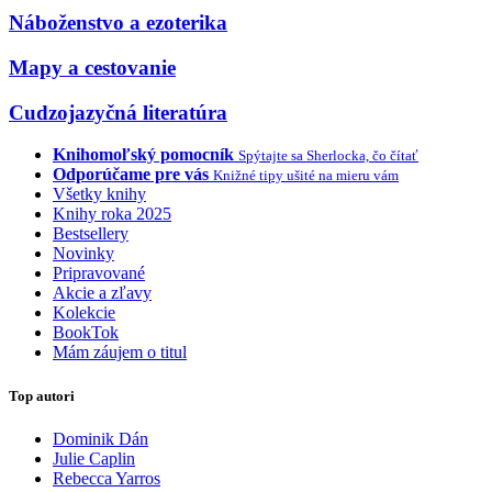
Náboženstvo a ezoterika
Mapy a cestovanie
Cudzojazyčná literatúra
Knihomoľský pomocník
Spýtajte sa Sherlocka, čo čítať
Odporúčame pre vás
Knižné tipy ušité na mieru vám
Všetky knihy
Knihy roka 2025
Bestsellery
Novinky
Pripravované
Akcie a zľavy
Kolekcie
BookTok
Mám záujem o titul
Top autori
Dominik Dán
Julie Caplin
Rebecca Yarros