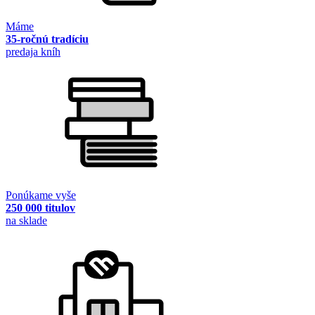
Máme
35-ročnú tradíciu
predaja kníh
Ponúkame vyše
250 000 titulov
na sklade