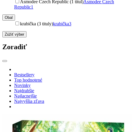
Asmodee Czech Republic (1 titul)
Asmodee Czech
Republic
1
Obal
krabička (3 tituly)
krabička
3
Zúžiť výber
Zoradiť
Bestsellery
Top hodnotené
Novinky
Najdrahšie
Najlacnejšie
Najvyššia zľava