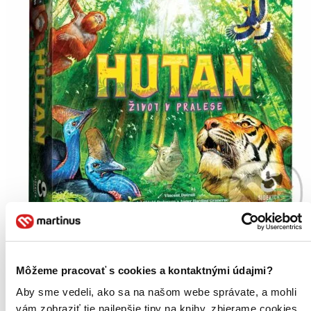
Hutan - život v pralese
CZ
Môžeme pracovať s cookies a kontaktnými údajmi?
Asger Harding Granerud
Aby sme vedeli, ako sa na našom webe správate, a mohli
Daniel Skjold Pedersen
vám zobraziť tie najlepšie tipy na knihy, zbierame cookies.