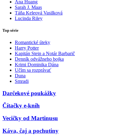
Ana Huang
Sarah J. Maas
Táňa Keleová Vasilková
Lucinda Riley
Top série
Romantické úteky
Harry Potter
Kapitán Stein a Notár Barbarič
Denník odvážneho bojka
Krimi Dominika Dána
Učím sa rozprávať
Duna
Smradi
Darčekové poukážky
Čítačky e-kníh
Vecičky od Martinusu
Káva, čaj a pochutiny