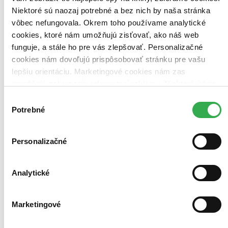
V rodinnej hre Hutan – život v pralese sa 1-4 hráči snažia vytvoriť
Niektoré sú naozaj potrebné a bez nich by naša stránka
čo najbohatší prales vďaka sadeniu rastlín a lákaniu zvierat...
vôbec nefungovala. Okrem toho používame analytické
Hra
cookies, ktoré nám umožňujú zisťovať, ako náš web
35,05 €
funguje, a stále ho pre vás zlepšovať. Personalizačné
Do 2 – 4 dní
cookies nám dovoľujú prispôsobovať stránku pre vašu
Tento produkt momentálne nemáme na sklade, ale zvyčajne
vám ho vieme zabezpečiť a odoslať do 2 – 4 dní. A
lepšiu orientáciu. Marketingové cookies nám zas
posnažíme sa aj trochu rýchlejšie!
umožňujú zobrazenie relevantnej reklamy. Niektoré údaje
Pridať do zoznamu
zdieľame aj s tretími stranami. Veľmi by nám pomohlo,
Vložiť do košíka
Výber
keby sme mohli používať všetky tieto cookies. Ďakujeme!
Potrebné
súhlasu
Personalizačné
Analytické
Marketingové