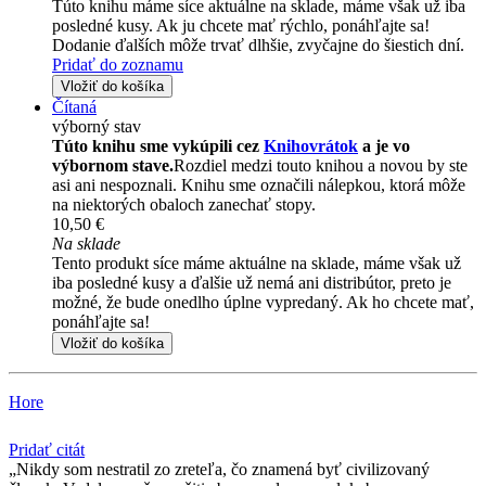
Túto knihu máme síce aktuálne na sklade, máme však už iba
posledné kusy. Ak ju chcete mať rýchlo, ponáhľajte sa!
Dodanie ďalších môže trvať dlhšie, zvyčajne do šiestich dní.
Pridať do zoznamu
Vložiť do košíka
Čítaná
výborný stav
Túto knihu sme vykúpili cez
Knihovrátok
a je vo
výbornom stave.
Rozdiel medzi touto knihou a novou by ste
asi ani nespoznali. Knihu sme označili nálepkou, ktorá môže
na niektorých obaloch zanechať stopy.
10,50 €
Na sklade
Tento produkt síce máme aktuálne na sklade, máme však už
iba posledné kusy a ďalšie už nemá ani distribútor, preto je
možné, že bude onedlho úplne vypredaný. Ak ho chcete mať,
ponáhľajte sa!
Vložiť do košíka
Hore
Pridať citát
Nikdy som nestratil zo zreteľa, čo znamená byť civilizovaný