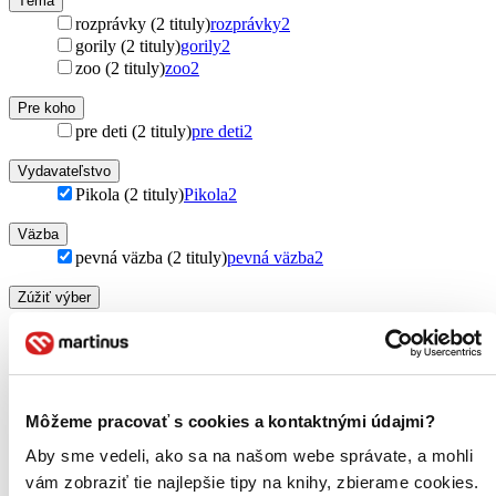
Téma
rozprávky (2 tituly)
rozprávky
2
gorily (2 tituly)
gorily
2
zoo (2 tituly)
zoo
2
Pre koho
pre deti (2 tituly)
pre deti
2
Vydavateľstvo
Pikola (2 tituly)
Pikola
2
Väzba
pevná väzba (2 tituly)
pevná väzba
2
Zúžiť výber
Zoradiť
Môžeme pracovať s cookies a kontaktnými údajmi?
Bestsellery
Aby sme vedeli, ako sa na našom webe správate, a mohli
Top hodnotené
vám zobraziť tie najlepšie tipy na knihy, zbierame cookies.
Novinky