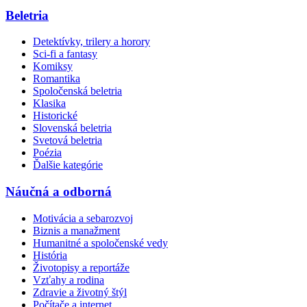
Beletria
Detektívky, trilery a horory
Sci-fi a fantasy
Komiksy
Romantika
Spoločenská beletria
Klasika
Historické
Slovenská beletria
Svetová beletria
Poézia
Ďalšie kategórie
Náučná a odborná
Motivácia a sebarozvoj
Biznis a manažment
Humanitné a spoločenské vedy
História
Životopisy a reportáže
Vzťahy a rodina
Zdravie a životný štýl
Počítače a internet