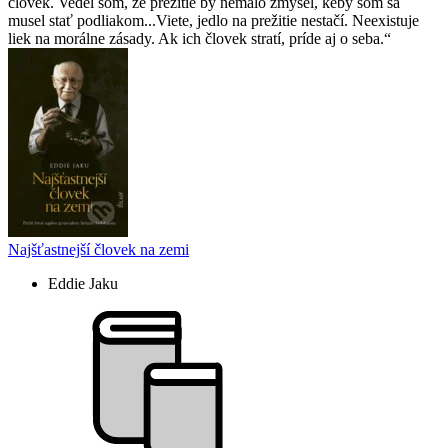
človek. Vedel som, že prežitie by nemalo zmysel, keby som sa
musel stať podliakom...Viete, jedlo na prežitie nestačí. Neexistuje
liek na morálne zásady. Ak ich človek stratí, príde aj o seba.
Najšťastnejší človek na zemi
Eddie Jaku