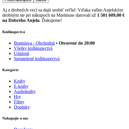
Aj z drobných vecí sa dajú urobiť veľké. Vďaka vašim Anjelským
drobným ste pri nákupoch na Martinuse darovali už
1 501 609,00 €
na Dobrého Anjela
. Ďakujeme!
Kníhkupectvá
Bratislava - Obchodná
• Otvorené do 20:00
Všetky kníhkupectvá
Udalosti
Spriatelené kníhkupectvá
Kategórie
Knihy
E-knihy
Audioknihy
Hry
Filmy
Doplnky
Nakupujte u nás