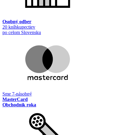
Osobný odber
20 kníhkupectiev
po celom Slovensku
Sme 7-násobný
MasterCard
Obchodník roka