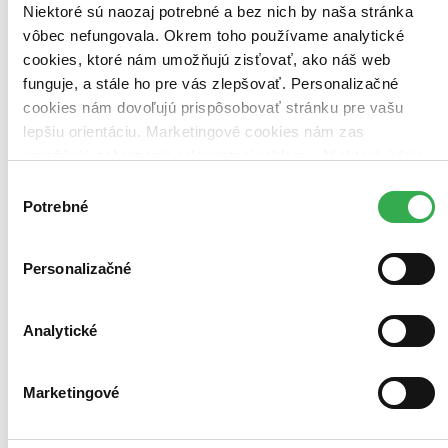
Niektoré sú naozaj potrebné a bez nich by naša stránka
Najdrahšie
Najlacnejšie
vôbec nefungovala. Okrem toho používame analytické
Najvyššia zľava
cookies, ktoré nám umožňujú zisťovať, ako náš web
funguje, a stále ho pre vás zlepšovať. Personalizačné
Použité filtre
cookies nám dovoľujú prispôsobovať stránku pre vašu
Zrušiť filtre
lepšiu orientáciu. Marketingové cookies nám zas
Vydavateľstvo Pikola
S pevnou väzbou
umožňujú zobrazenie relevantnej reklamy. Niektoré údaje
zdieľame aj s tretími stranami. Veľmi by nám pomohlo,
Výber
keby sme mohli používať všetky tieto cookies. Ďakujeme!
Potrebné
súhlasu
Personalizačné
Analytické
Marketingové