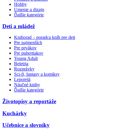
Hobby
Umenie a dizajn
Ďalšie kategórie
Deti a mládež
Knihorad – poradca kníh pre deti
Pre najmenších
Pre prvákov
Pre pubertiakov
Young Adult
Beletria
Rozprávky
Sci-fi, fantasy a komiksy
Leporelá
Náučné knihy
Ďalšie kategórie
Životopisy a reportáže
Kuchárky
Učebnice a slovníky