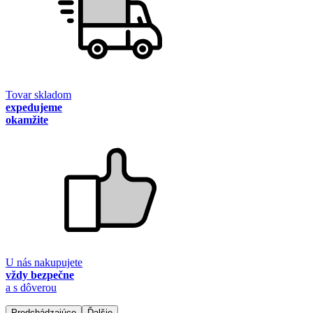
Tovar skladom
expedujeme
okamžite
U nás nakupujete
vždy bezpečne
a s dôverou
Predchádzajúce
Ďalšie