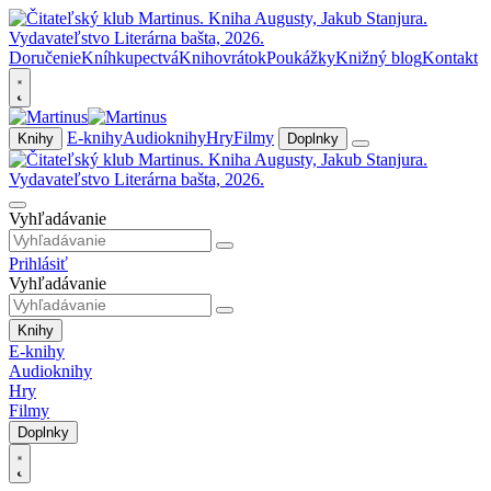
Doručenie
Kníhkupectvá
Knihovrátok
Poukážky
Knižný blog
Kontakt
E-knihy
Audioknihy
Hry
Filmy
Knihy
Doplnky
Vyhľadávanie
Prihlásiť
Vyhľadávanie
Knihy
E-knihy
Audioknihy
Hry
Filmy
Doplnky