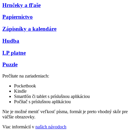
Hrnčeky a fľaše
Papiernictvo
Zápisníky a kalendáre
Hudba
LP platne
Puzzle
Prečítate na zariadeniach:
Pocketbook
Kindle
Smartfón či tablet s príslušnou aplikáciou
Počítač s príslušnou aplikáciou
Nie je možné meniť veľkosť písma, formát je preto vhodný skôr pre
väčšie obrazovky.
Viac informácií v
našich návodoch