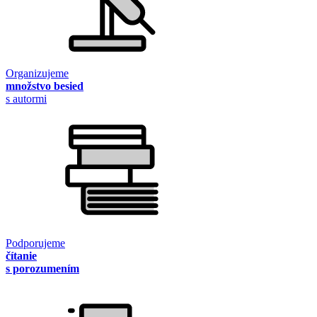
Organizujeme
množstvo besied
s autormi
Podporujeme
čítanie
s porozumením