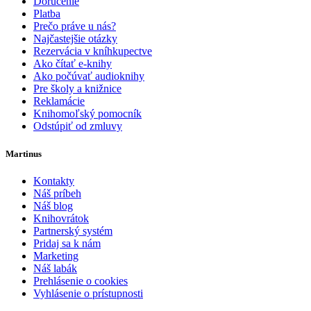
Doručenie
Platba
Prečo práve u nás?
Najčastejšie otázky
Rezervácia v kníhkupectve
Ako čítať e-knihy
Ako počúvať audioknihy
Pre školy a knižnice
Reklamácie
Knihomoľský pomocník
Odstúpiť od zmluvy
Martinus
Kontakty
Náš príbeh
Náš blog
Knihovrátok
Partnerský systém
Pridaj sa k nám
Marketing
Náš labák
Prehlásenie o cookies
Vyhlásenie o prístupnosti