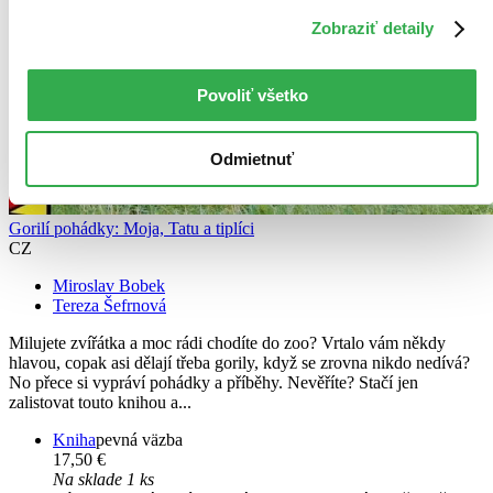
Zobraziť detaily
Povoliť všetko
Odmietnuť
Gorilí pohádky: Moja, Tatu a tiplíci
CZ
Miroslav Bobek
Tereza Šefrnová
Milujete zvířátka a moc rádi chodíte do zoo? Vrtalo vám někdy
hlavou, copak asi dělají třeba gorily, když se zrovna nikdo nedívá?
No přece si vypráví pohádky a příběhy. Nevěříte? Stačí jen
zalistovat touto knihou a...
Kniha
pevná väzba
17,50 €
Na sklade 1 ks