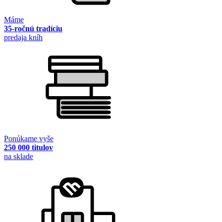
Máme
35-ročnú tradíciu
predaja kníh
Ponúkame vyše
250 000 titulov
na sklade