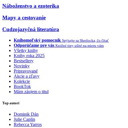
Náboženstvo a ezoterika
Mapy a cestovanie
Cudzojazyčná literatúra
Knihomoľský pomocník
Spýtajte sa Sherlocka, čo čítať
Odporúčame pre vás
Knižné tipy ušité na mieru vám
Všetky knihy
Knihy roka 2025
Bestsellery
Novinky
Pripravované
Akcie a zľavy
Kolekcie
BookTok
Mám záujem o titul
Top autori
Dominik Dán
Julie Caplin
Rebecca Yarros