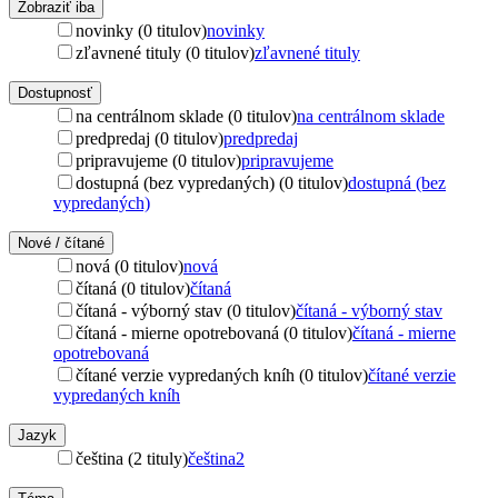
Zobraziť iba
novinky (0 titulov)
novinky
zľavnené tituly (0 titulov)
zľavnené tituly
Dostupnosť
na centrálnom sklade (0 titulov)
na centrálnom sklade
predpredaj (0 titulov)
predpredaj
pripravujeme (0 titulov)
pripravujeme
dostupná (bez vypredaných) (0 titulov)
dostupná (bez
vypredaných)
Nové / čítané
nová (0 titulov)
nová
čítaná (0 titulov)
čítaná
čítaná - výborný stav (0 titulov)
čítaná - výborný stav
čítaná - mierne opotrebovaná (0 titulov)
čítaná - mierne
opotrebovaná
čítané verzie vypredaných kníh (0 titulov)
čítané verzie
vypredaných kníh
Jazyk
čeština (2 tituly)
čeština
2