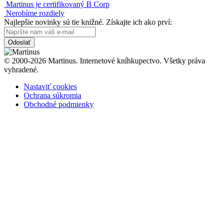
Martinus je certifikovaný B Corp
Nerobíme rozdiely
Najlepšie novinky sú tie knižné. Získajte ich ako prví:
Odoslať
© 2000-2026 Martinus. Internetové kníhkupectvo. Všetky práva
vyhradené.
Nastaviť cookies
Ochrana súkromia
Obchodné podmienky