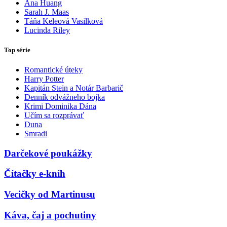
Ana Huang
Sarah J. Maas
Táňa Keleová Vasilková
Lucinda Riley
Top série
Romantické úteky
Harry Potter
Kapitán Stein a Notár Barbarič
Denník odvážneho bojka
Krimi Dominika Dána
Učím sa rozprávať
Duna
Smradi
Darčekové poukážky
Čítačky e-kníh
Vecičky od Martinusu
Káva, čaj a pochutiny