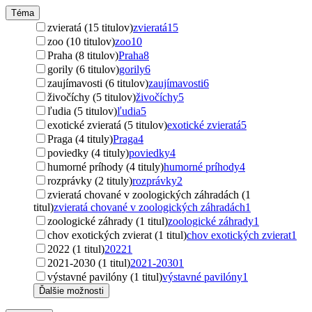
Téma
zvieratá (15 titulov)
zvieratá
15
zoo (10 titulov)
zoo
10
Praha (8 titulov)
Praha
8
gorily (6 titulov)
gorily
6
zaujímavosti (6 titulov)
zaujímavosti
6
živočíchy (5 titulov)
živočíchy
5
ľudia (5 titulov)
ľudia
5
exotické zvieratá (5 titulov)
exotické zvieratá
5
Praga (4 tituly)
Praga
4
poviedky (4 tituly)
poviedky
4
humorné príhody (4 tituly)
humorné príhody
4
rozprávky (2 tituly)
rozprávky
2
zvieratá chované v zoologických záhradách (1
titul)
zvieratá chované v zoologických záhradách
1
zoologické záhrady (1 titul)
zoologické záhrady
1
chov exotických zvierat (1 titul)
chov exotických zvierat
1
2022 (1 titul)
2022
1
2021-2030 (1 titul)
2021-2030
1
výstavné pavilóny (1 titul)
výstavné pavilóny
1
Ďalšie možnosti