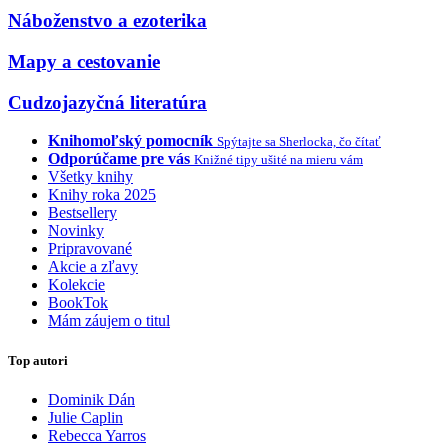
Náboženstvo a ezoterika
Mapy a cestovanie
Cudzojazyčná literatúra
Knihomoľský pomocník
Spýtajte sa Sherlocka, čo čítať
Odporúčame pre vás
Knižné tipy ušité na mieru vám
Všetky knihy
Knihy roka 2025
Bestsellery
Novinky
Pripravované
Akcie a zľavy
Kolekcie
BookTok
Mám záujem o titul
Top autori
Dominik Dán
Julie Caplin
Rebecca Yarros