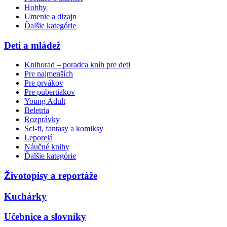
Hobby
Umenie a dizajn
Ďalšie kategórie
Deti a mládež
Knihorad – poradca kníh pre deti
Pre najmenších
Pre prvákov
Pre pubertiakov
Young Adult
Beletria
Rozprávky
Sci-fi, fantasy a komiksy
Leporelá
Náučné knihy
Ďalšie kategórie
Životopisy a reportáže
Kuchárky
Učebnice a slovníky