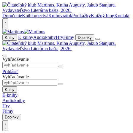
Doručenie
Kníhkupectvá
Knihovrátok
Poukážky
Knižný blog
Kontakt
E-knihy
Audioknihy
Hry
Filmy
Knihy
Doplnky
Vyhľadávanie
Prihlásiť
Vyhľadávanie
Knihy
E-knihy
Audioknihy
Hry
Filmy
Doplnky