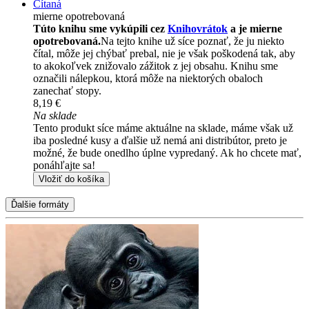
Čítaná
mierne opotrebovaná
Túto knihu sme vykúpili cez
Knihovrátok
a je mierne
opotrebovaná.
Na tejto knihe už síce poznať, že ju niekto
čítal, môže jej chýbať prebal, nie je však poškodená tak, aby
to akokoľvek znižovalo zážitok z jej obsahu. Knihu sme
označili nálepkou, ktorá môže na niektorých obaloch
zanechať stopy.
8,19 €
Na sklade
Tento produkt síce máme aktuálne na sklade, máme však už
iba posledné kusy a ďalšie už nemá ani distribútor, preto je
možné, že bude onedlho úplne vypredaný. Ak ho chcete mať,
ponáhľajte sa!
Vložiť do košíka
Ďalšie formáty