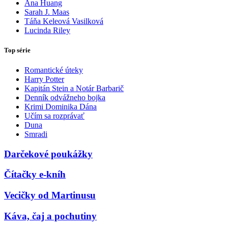
Ana Huang
Sarah J. Maas
Táňa Keleová Vasilková
Lucinda Riley
Top série
Romantické úteky
Harry Potter
Kapitán Stein a Notár Barbarič
Denník odvážneho bojka
Krimi Dominika Dána
Učím sa rozprávať
Duna
Smradi
Darčekové poukážky
Čítačky e-kníh
Vecičky od Martinusu
Káva, čaj a pochutiny