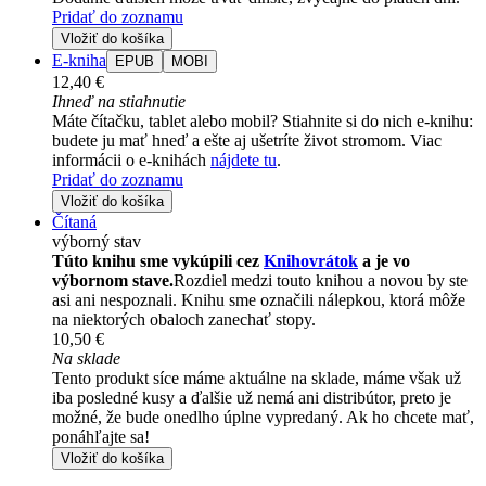
Pridať do zoznamu
Vložiť do košíka
E-kniha
EPUB
MOBI
12,40 €
Ihneď na stiahnutie
Máte čítačku, tablet alebo mobil? Stiahnite si do nich e-knihu:
budete ju mať hneď a ešte aj ušetríte život stromom. Viac
informácii o e-knihách
nájdete tu
.
Pridať do zoznamu
Vložiť do košíka
Čítaná
výborný stav
Túto knihu sme vykúpili cez
Knihovrátok
a je vo
výbornom stave.
Rozdiel medzi touto knihou a novou by ste
asi ani nespoznali. Knihu sme označili nálepkou, ktorá môže
na niektorých obaloch zanechať stopy.
10,50 €
Na sklade
Tento produkt síce máme aktuálne na sklade, máme však už
iba posledné kusy a ďalšie už nemá ani distribútor, preto je
možné, že bude onedlho úplne vypredaný. Ak ho chcete mať,
ponáhľajte sa!
Vložiť do košíka