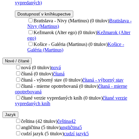
vypredaných)
Dostupnosť v kníhkupectve
Bratislava - Nivy (Martinus) (0 titulov)
Bratislava -
Nivy (Martinus)
Kežmarok (Alter ego) (0 titulov)
Kežmarok (Alter
ego)
Košice - Galéria (Martinus) (0 titulov)
Košice -
Galéria (Martinus)
Nové / čítané
nová (0 titulov)
nová
čítaná (0 titulov)
čítaná
čítaná - výborný stav (0 titulov)
čítaná - výborný stav
čítaná - mierne opotrebovaná (0 titulov)
čítaná - mierne
opotrebovaná
čítané verzie vypredaných kníh (0 titulov)
čítané verzie
vypredaných kníh
Jazyk
čeština (42 titulov)
čeština
42
angličtina (5 titulov)
angličtina
5
cudzí jazyk (5 titulov)
cudzí jazyk
5