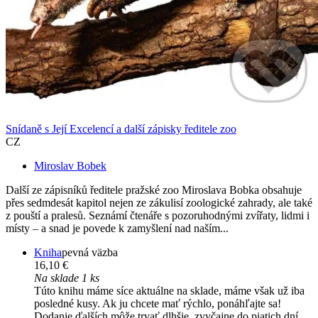
Snídaně s Její Excelencí a další zápisky ředitele zoo
CZ
Miroslav Bobek
Další ze zápisníků ředitele pražské zoo Miroslava Bobka obsahuje
přes sedmdesát kapitol nejen ze zákulisí zoologické zahrady, ale také
z pouští a pralesů. Seznámí čtenáře s pozoruhodnými zvířaty, lidmi i
místy – a snad je povede k zamyšlení nad naším...
Kniha
pevná väzba
16,10 €
Na sklade 1 ks
Túto knihu máme síce aktuálne na sklade, máme však už iba
posledné kusy. Ak ju chcete mať rýchlo, ponáhľajte sa!
Dodanie ďalších môže trvať dlhšie, zvyčajne do piatich dní.