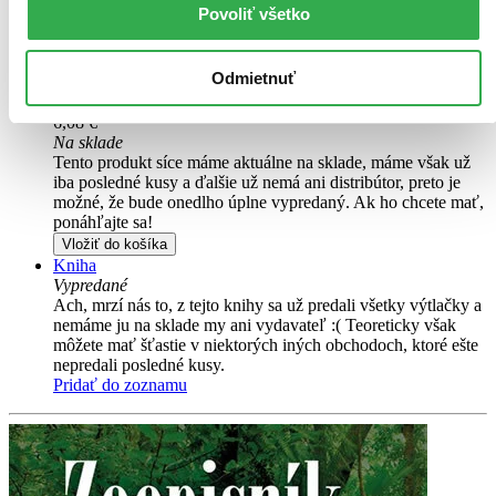
Túto knihu sme vykúpili cez
Knihovrátok
a je mierne
Povoliť všetko
opotrebovaná.
Na tejto knihe už síce poznať, že ju niekto
čítal, môže jej chýbať prebal, nie je však poškodená tak, aby
to akokoľvek znižovalo zážitok z jej obsahu. Knihu sme
Odmietnuť
označili nálepkou, ktorá môže na niektorých obaloch
zanechať stopy.
6,08 €
Na sklade
Tento produkt síce máme aktuálne na sklade, máme však už
iba posledné kusy a ďalšie už nemá ani distribútor, preto je
možné, že bude onedlho úplne vypredaný. Ak ho chcete mať,
ponáhľajte sa!
Vložiť do košíka
Kniha
Vypredané
Ach, mrzí nás to, z tejto knihy sa už predali všetky výtlačky a
nemáme ju na sklade my ani vydavateľ :( Teoreticky však
môžete mať šťastie v niektorých iných obchodoch, ktoré ešte
nepredali posledné kusy.
Pridať do zoznamu