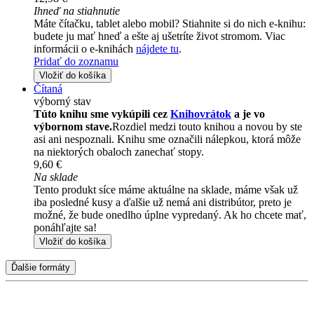
Ihneď na stiahnutie
Máte čítačku, tablet alebo mobil? Stiahnite si do nich e-knihu:
budete ju mať hneď a ešte aj ušetríte život stromom. Viac
informácii o e-knihách
nájdete tu
.
Pridať do zoznamu
Vložiť do košíka
Čítaná
výborný stav
Túto knihu sme vykúpili cez
Knihovrátok
a je vo
výbornom stave.
Rozdiel medzi touto knihou a novou by ste
asi ani nespoznali. Knihu sme označili nálepkou, ktorá môže
na niektorých obaloch zanechať stopy.
9,60 €
Na sklade
Tento produkt síce máme aktuálne na sklade, máme však už
iba posledné kusy a ďalšie už nemá ani distribútor, preto je
možné, že bude onedlho úplne vypredaný. Ak ho chcete mať,
ponáhľajte sa!
Vložiť do košíka
Ďalšie formáty