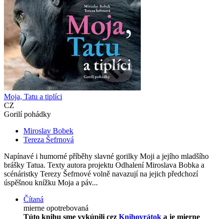
Moja, Tatu a tiplíci
CZ
Gorilí pohádky
Miroslav Bobek
Tereza Šefrnová
Napínavé i humorné příběhy slavné gorilky Moji a jejího mladšího
brášky Tatua. Texty autora projektu Odhalení Miroslava Bobka a
scénáristky Terezy Šefrnové volně navazují na jejich předchozí
úspěšnou knížku Moja a páv...
Čítaná
mierne opotrebovaná
Túto knihu sme vykúpili cez
Knihovrátok
a je mierne