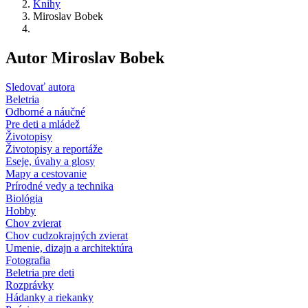
Knihy
Miroslav Bobek
Autor Miroslav Bobek
Sledovať autora
Beletria
Odborné a náučné
Pre deti a mládež
Životopisy
Životopisy a reportáže
Eseje, úvahy a glosy
Mapy a cestovanie
Prírodné vedy a technika
Biológia
Hobby
Chov zvierat
Chov cudzokrajných zvierat
Umenie, dizajn a architektúra
Fotografia
Beletria pre deti
Rozprávky
Hádanky a riekanky