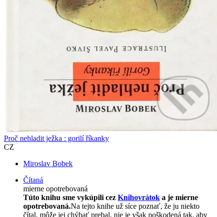
Proč nehladit ježka : gorilí říkanky
CZ
Miroslav Bobek
Čítaná
mierne opotrebovaná
Túto knihu sme vykúpili cez
Knihovrátok
a je mierne
opotrebovaná.
Na tejto knihe už síce poznať, že ju niekto
čítal, môže jej chýbať prebal, nie je však poškodená tak, aby