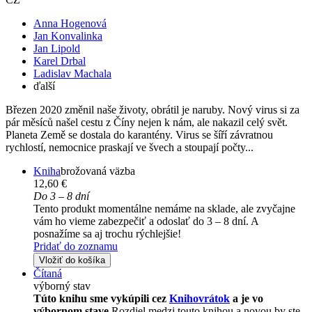
Anna Hogenová
Jan Konvalinka
Jan Lipold
Karel Drbal
Ladislav Machala
ďalší
Březen 2020 změnil naše životy, obrátil je naruby. Nový virus si za
pár měsíců našel cestu z Číny nejen k nám, ale nakazil celý svět.
Planeta Země se dostala do karantény. Virus se šíří závratnou
rychlostí, nemocnice praskají ve švech a stoupají počty...
Kniha
brožovaná väzba
12,60 €
Do 3 – 8 dní
Tento produkt momentálne nemáme na sklade, ale zvyčajne
vám ho vieme zabezpečiť a odoslať do 3 – 8 dní. A
posnažíme sa aj trochu rýchlejšie!
Pridať do zoznamu
Vložiť do košíka
Čítaná
výborný stav
Túto knihu sme vykúpili cez
Knihovrátok
a je vo
výbornom stave.
Rozdiel medzi touto knihou a novou by ste