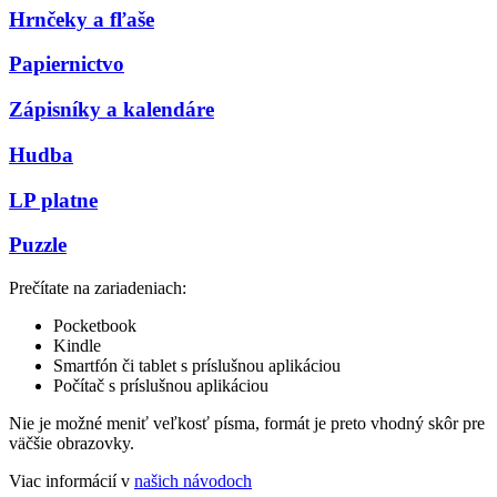
Hrnčeky a fľaše
Papiernictvo
Zápisníky a kalendáre
Hudba
LP platne
Puzzle
Prečítate na zariadeniach:
Pocketbook
Kindle
Smartfón či tablet s príslušnou aplikáciou
Počítač s príslušnou aplikáciou
Nie je možné meniť veľkosť písma, formát je preto vhodný skôr pre
väčšie obrazovky.
Viac informácií v
našich návodoch