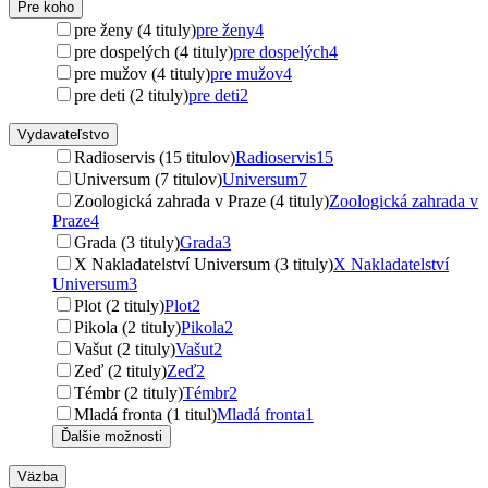
Pre koho
pre ženy (4 tituly)
pre ženy
4
pre dospelých (4 tituly)
pre dospelých
4
pre mužov (4 tituly)
pre mužov
4
pre deti (2 tituly)
pre deti
2
Vydavateľstvo
Radioservis (15 titulov)
Radioservis
15
Universum (7 titulov)
Universum
7
Zoologická zahrada v Praze (4 tituly)
Zoologická zahrada v
Praze
4
Grada (3 tituly)
Grada
3
X Nakladatelství Universum (3 tituly)
X Nakladatelství
Universum
3
Plot (2 tituly)
Plot
2
Pikola (2 tituly)
Pikola
2
Vašut (2 tituly)
Vašut
2
Zeď (2 tituly)
Zeď
2
Témbr (2 tituly)
Témbr
2
Mladá fronta (1 titul)
Mladá fronta
1
Ďalšie možnosti
Väzba