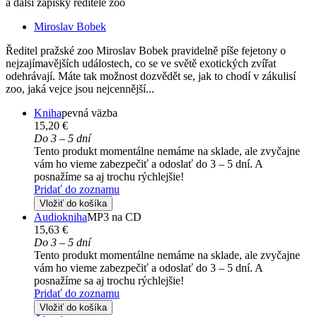
a další zápisky ředitele zoo
Miroslav Bobek
Ředitel pražské zoo Miroslav Bobek pravidelně píše fejetony o
nejzajímavějších událostech, co se ve světě exotických zvířat
odehrávají. Máte tak možnost dozvědět se, jak to chodí v zákulisí
zoo, jaká vejce jsou nejcennější...
Kniha
pevná väzba
15,20 €
Do 3 – 5 dní
Tento produkt momentálne nemáme na sklade, ale zvyčajne
vám ho vieme zabezpečiť a odoslať do 3 – 5 dní. A
posnažíme sa aj trochu rýchlejšie!
Pridať do zoznamu
Vložiť do košíka
Audiokniha
MP3 na CD
15,63 €
Do 3 – 5 dní
Tento produkt momentálne nemáme na sklade, ale zvyčajne
vám ho vieme zabezpečiť a odoslať do 3 – 5 dní. A
posnažíme sa aj trochu rýchlejšie!
Pridať do zoznamu
Vložiť do košíka