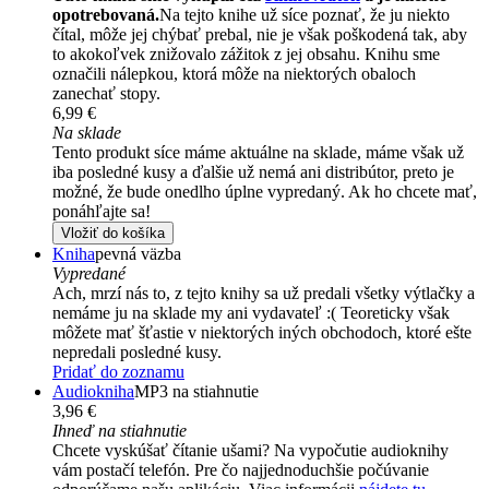
opotrebovaná.
Na tejto knihe už síce poznať, že ju niekto
čítal, môže jej chýbať prebal, nie je však poškodená tak, aby
to akokoľvek znižovalo zážitok z jej obsahu. Knihu sme
označili nálepkou, ktorá môže na niektorých obaloch
zanechať stopy.
6,99 €
Na sklade
Tento produkt síce máme aktuálne na sklade, máme však už
iba posledné kusy a ďalšie už nemá ani distribútor, preto je
možné, že bude onedlho úplne vypredaný. Ak ho chcete mať,
ponáhľajte sa!
Vložiť do košíka
Kniha
pevná väzba
Vypredané
Ach, mrzí nás to, z tejto knihy sa už predali všetky výtlačky a
nemáme ju na sklade my ani vydavateľ :( Teoreticky však
môžete mať šťastie v niektorých iných obchodoch, ktoré ešte
nepredali posledné kusy.
Pridať do zoznamu
Audiokniha
MP3 na stiahnutie
3,96 €
Ihneď na stiahnutie
Chcete vyskúšať čítanie ušami? Na vypočutie audioknihy
vám postačí telefón. Pre čo najjednoduchšie počúvanie