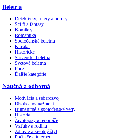
Beletria
Detektívky, trilery a horory
Sci-fi a fantasy
Komiksy
Romantika
Spoločenská beletria
Klasika
Historické
Slovenská beletria
Svetová beletria
Poézia
Ďalšie kategórie
Náučná a odborná
Motivácia a sebarozvoj
Biznis a manažment
Humanitné a spoločenské vedy
História
Životopisy a reportáže
Vzťahy a rodina
Zdravie a životný štýl
Počítače a internet