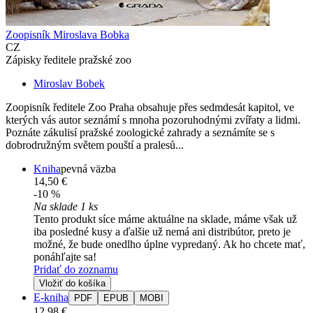
Zoopisník Miroslava Bobka
CZ
Zápisky ředitele pražské zoo
Miroslav Bobek
Zoopisník ředitele Zoo Praha obsahuje přes sedmdesát kapitol, ve
kterých vás autor seznámí s mnoha pozoruhodnými zvířaty a lidmi.
Poznáte zákulisí pražské zoologické zahrady a seznámíte se s
dobrodružným světem pouští a pralesů...
Kniha
pevná väzba
14,50 €
-10 %
Na sklade 1 ks
Tento produkt síce máme aktuálne na sklade, máme však už
iba posledné kusy a ďalšie už nemá ani distribútor, preto je
možné, že bude onedlho úplne vypredaný. Ak ho chcete mať,
ponáhľajte sa!
Pridať do zoznamu
Vložiť do košíka
E-kniha
PDF
EPUB
MOBI
12,98 €