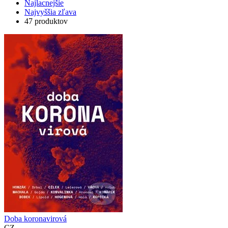
Najlacnejšie
Najvyššia zľava
47 produktov
Doba koronavirová
CZ