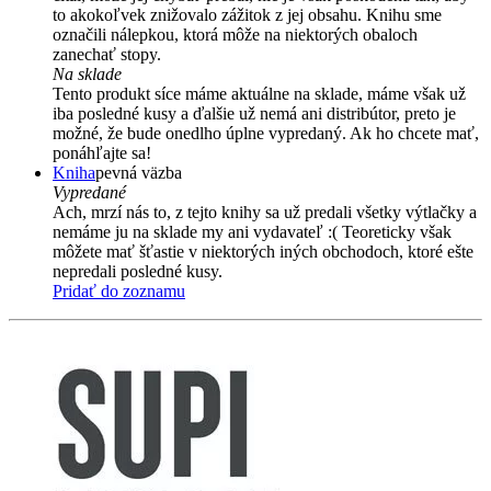
to akokoľvek znižovalo zážitok z jej obsahu. Knihu sme
označili nálepkou, ktorá môže na niektorých obaloch
zanechať stopy.
Na sklade
Tento produkt síce máme aktuálne na sklade, máme však už
iba posledné kusy a ďalšie už nemá ani distribútor, preto je
možné, že bude onedlho úplne vypredaný. Ak ho chcete mať,
ponáhľajte sa!
Kniha
pevná väzba
Vypredané
Ach, mrzí nás to, z tejto knihy sa už predali všetky výtlačky a
nemáme ju na sklade my ani vydavateľ :( Teoreticky však
môžete mať šťastie v niektorých iných obchodoch, ktoré ešte
nepredali posledné kusy.
Pridať do zoznamu