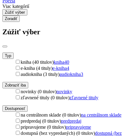
Poézia
Viac kategórií
Zúžiť výber
Zoradiť
Zúžiť výber
Typ
kniha (40 titulov)
kniha
40
e-kniha (4 tituly)
e-kniha
4
audiokniha (3 tituly)
audiokniha
3
Zobraziť iba
novinky (0 titulov)
novinky
zľavnené tituly (0 titulov)
zľavnené tituly
Dostupnosť
na centrálnom sklade (0 titulov)
na centrálnom sklade
predpredaj (0 titulov)
predpredaj
pripravujeme (0 titulov)
pripravujeme
dostupná (bez vypredaných) (0 titulov)
dostupná (bez