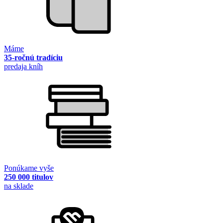
Máme
35-ročnú tradíciu
predaja kníh
Ponúkame vyše
250 000 titulov
na sklade