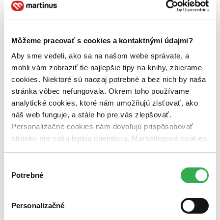
Productions
1
Väzba
brožovaná väzba (1 titul)
brožovaná väzba
1
Môžeme pracovať s cookies a kontaktnými údajmi?
Zúžiť výber
Aby sme vedeli, ako sa na našom webe správate, a
mohli vám zobraziť tie najlepšie tipy na knihy, zbierame
Zoradiť
cookies. Niektoré sú naozaj potrebné a bez nich by naša
stránka vôbec nefungovala. Okrem toho používame
analytické cookies, ktoré nám umožňujú zisťovať, ako
náš web funguje, a stále ho pre vás zlepšovať.
Bestsellery
Personalizačné cookies nám dovoľujú prispôsobovať
Top hodnotené
Novinky
stránku pre vašu lepšiu orientáciu. Marketingové cookies
Najdrahšie
nám zas umožňujú zobrazenie relevantnej reklamy.
Najlacnejšie
Niektoré údaje zdieľame aj s tretími stranami. Veľmi by
Najvyššia zľava
Výber
nám pomohlo, keby sme mohli používať všetky tieto
Potrebné
súhlasu
cookies. Ďakujeme!
Použité filtre
Zrušiť filtre
Personalizačné
dostupné