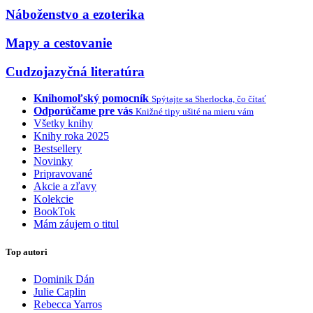
Náboženstvo a ezoterika
Mapy a cestovanie
Cudzojazyčná literatúra
Knihomoľský pomocník
Spýtajte sa Sherlocka, čo čítať
Odporúčame pre vás
Knižné tipy ušité na mieru vám
Všetky knihy
Knihy roka 2025
Bestsellery
Novinky
Pripravované
Akcie a zľavy
Kolekcie
BookTok
Mám záujem o titul
Top autori
Dominik Dán
Julie Caplin
Rebecca Yarros