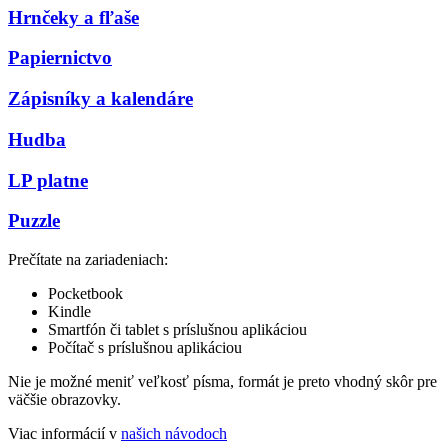
Hrnčeky a fľaše
Papiernictvo
Zápisníky a kalendáre
Hudba
LP platne
Puzzle
Prečítate na zariadeniach:
Pocketbook
Kindle
Smartfón či tablet s príslušnou aplikáciou
Počítač s príslušnou aplikáciou
Nie je možné meniť veľkosť písma, formát je preto vhodný skôr pre
väčšie obrazovky.
Viac informácií v
našich návodoch