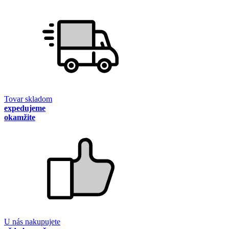
Tovar skladom
expedujeme
okamžite
U nás nakupujete