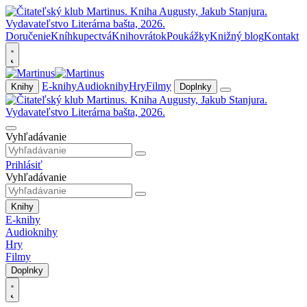
Doručenie
Kníhkupectvá
Knihovrátok
Poukážky
Knižný blog
Kontakt
E-knihy
Audioknihy
Hry
Filmy
Knihy
Doplnky
Vyhľadávanie
Prihlásiť
Vyhľadávanie
Knihy
E-knihy
Audioknihy
Hry
Filmy
Doplnky