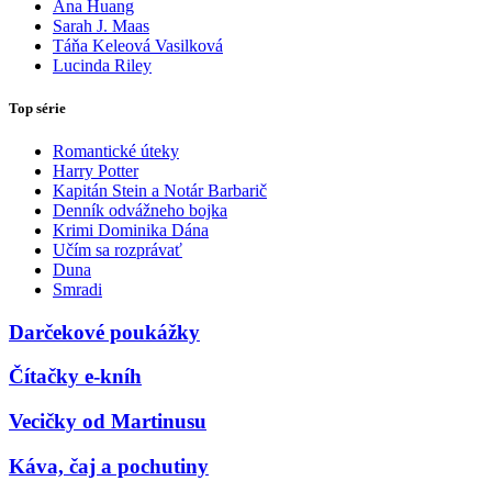
Ana Huang
Sarah J. Maas
Táňa Keleová Vasilková
Lucinda Riley
Top série
Romantické úteky
Harry Potter
Kapitán Stein a Notár Barbarič
Denník odvážneho bojka
Krimi Dominika Dána
Učím sa rozprávať
Duna
Smradi
Darčekové poukážky
Čítačky e-kníh
Vecičky od Martinusu
Káva, čaj a pochutiny