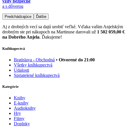
vždy bezpečne
a s dôverou
Predchádzajúce
Ďalšie
Aj z drobných vecí sa dajú urobiť veľké. Vďaka vašim Anjelským
drobným ste pri nákupoch na Martinuse darovali už
1 502 059,00 €
na Dobrého Anjela
. Ďakujeme!
Kníhkupectvá
Bratislava - Obchodná
• Otvorené do 21:00
Všetky kníhkupectvá
Udalosti
Spriatelené kníhkupectvá
Kategórie
Knihy
E-knihy
Audioknihy
Hry
Filmy
Doplnky