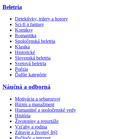
Beletria
Detektívky, trilery a horory
Sci-fi a fantasy
Komiksy
Romantika
Spoločenská beletria
Klasika
Historické
Slovenská beletria
Svetová beletria
Poézia
Ďalšie kategórie
Náučná a odborná
Motivácia a sebarozvoj
Biznis a manažment
Humanitné a spoločenské vedy
História
Životopisy a reportáže
Vzťahy a rodina
Zdravie a životný štýl
Počítače a internet