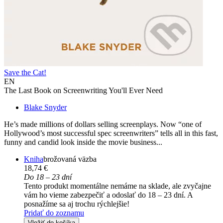
Save the Cat!
EN
The Last Book on Screenwriting You'll Ever Need
Blake Snyder
He’s made millions of dollars selling screenplays. Now “one of
Hollywood’s most successful spec screenwriters” tells all in this fast,
funny and candid look inside the movie business...
Kniha
brožovaná väzba
18,74 €
Do 18 – 23 dní
Tento produkt momentálne nemáme na sklade, ale zvyčajne
vám ho vieme zabezpečiť a odoslať do 18 – 23 dní. A
posnažíme sa aj trochu rýchlejšie!
Pridať do zoznamu
Vložiť do košíka