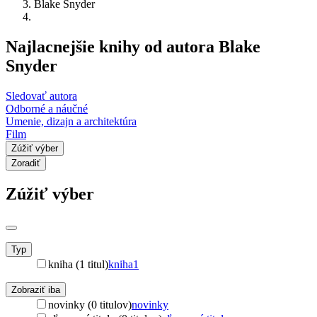
Blake Snyder
Najlacnejšie knihy od autora Blake
Snyder
Sledovať autora
Odborné a náučné
Umenie, dizajn a architektúra
Film
Zúžiť výber
Zoradiť
Zúžiť výber
Typ
kniha (1 titul)
kniha
1
Zobraziť iba
novinky (0 titulov)
novinky