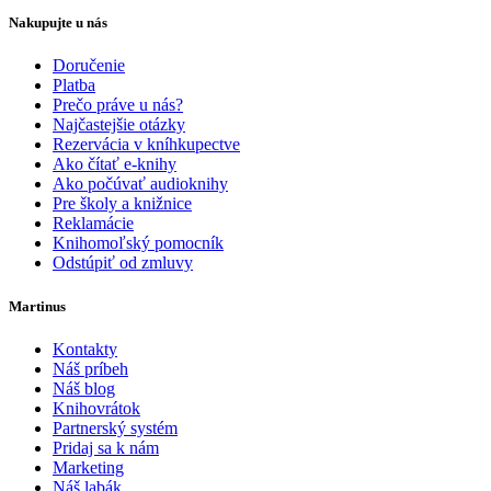
Nakupujte u nás
Doručenie
Platba
Prečo práve u nás?
Najčastejšie otázky
Rezervácia v kníhkupectve
Ako čítať e-knihy
Ako počúvať audioknihy
Pre školy a knižnice
Reklamácie
Knihomoľský pomocník
Odstúpiť od zmluvy
Martinus
Kontakty
Náš príbeh
Náš blog
Knihovrátok
Partnerský systém
Pridaj sa k nám
Marketing
Náš labák