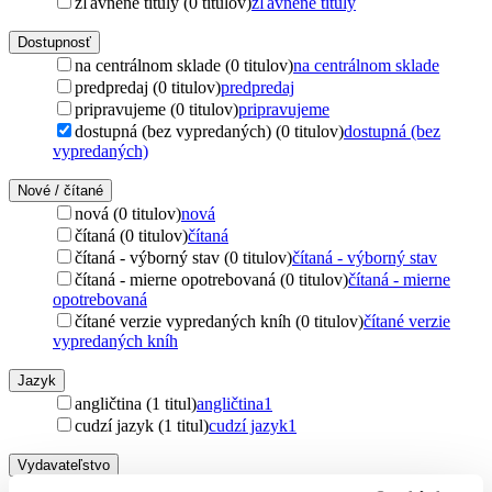
zľavnené tituly (0 titulov)
zľavnené tituly
Dostupnosť
na centrálnom sklade (0 titulov)
na centrálnom sklade
predpredaj (0 titulov)
predpredaj
pripravujeme (0 titulov)
pripravujeme
dostupná (bez vypredaných) (0 titulov)
dostupná (bez
vypredaných)
Nové / čítané
nová (0 titulov)
nová
čítaná (0 titulov)
čítaná
čítaná - výborný stav (0 titulov)
čítaná - výborný stav
čítaná - mierne opotrebovaná (0 titulov)
čítaná - mierne
opotrebovaná
čítané verzie vypredaných kníh (0 titulov)
čítané verzie
vypredaných kníh
Jazyk
angličtina (1 titul)
angličtina
1
cudzí jazyk (1 titul)
cudzí jazyk
1
Vydavateľstvo
Michael Wiese Productions (1 titul)
Michael Wiese