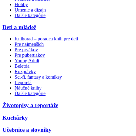
Hobby
Umenie a dizajn
Ďalšie kategórie
Deti a mládež
Knihorad – poradca kníh pre deti
Pre najmenších
Pre prvákov
Pre pubertiakov
Young Adult
Beletria
Rozprávky
Sci-fi, fantasy a komiksy
Leporelá
Náučné knihy
Ďalšie kategórie
Životopisy a reportáže
Kuchárky
Učebnice a slovníky