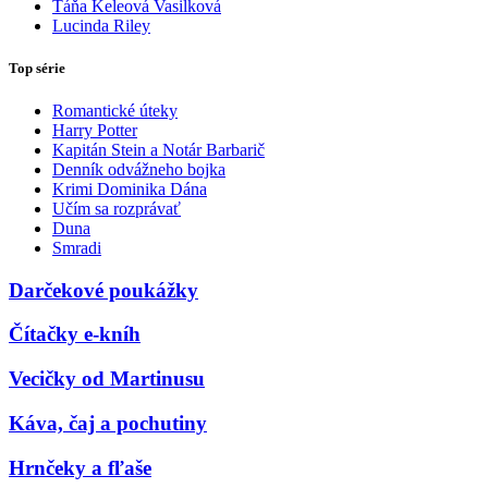
Táňa Keleová Vasilková
Lucinda Riley
Top série
Romantické úteky
Harry Potter
Kapitán Stein a Notár Barbarič
Denník odvážneho bojka
Krimi Dominika Dána
Učím sa rozprávať
Duna
Smradi
Darčekové poukážky
Čítačky e-kníh
Vecičky od Martinusu
Káva, čaj a pochutiny
Hrnčeky a fľaše