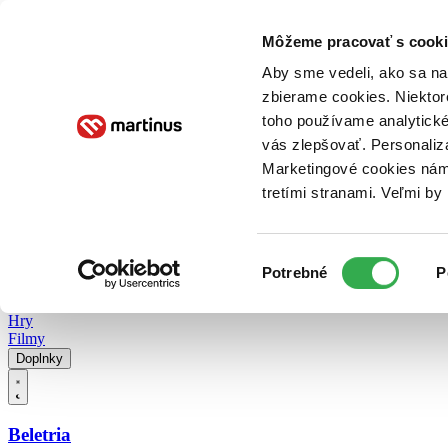
Doručenie
Kníhkupectvá
Knihovrátok
Poukážky
Knižný blog
Kontakt
Môžeme pracovať s cooki
Aby sme vedeli, ako sa na 
zbierame cookies. Niektor
E-knihy
Audioknihy
Hry
Filmy
Knihy
Doplnky
toho používame analytické
vás zlepšovať. Personaliz
Vyhľadávanie
Marketingové cookies nám 
tretími stranami. Veľmi b
Prihlásiť
Vyhľadávanie
Výber
Knihy
Potrebné
P
súhlasu
E-knihy
Audioknihy
Hry
Filmy
Doplnky
Beletria