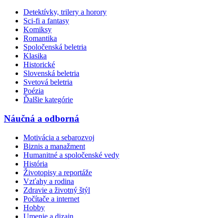
Detektívky, trilery a horory
Sci-fi a fantasy
Komiksy
Romantika
Spoločenská beletria
Klasika
Historické
Slovenská beletria
Svetová beletria
Poézia
Ďalšie kategórie
Náučná a odborná
Motivácia a sebarozvoj
Biznis a manažment
Humanitné a spoločenské vedy
História
Životopisy a reportáže
Vzťahy a rodina
Zdravie a životný štýl
Počítače a internet
Hobby
Umenie a dizajn