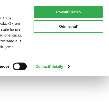
Povoliť všetko
a knihy,
ovala. Okrem
Odmietnuť
stále ho pre
u orientáciu.
dieľame aj s
Ďakujeme!
ngové
Zobraziť detaily