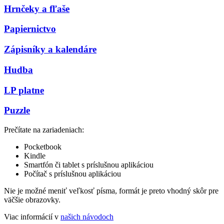
Hrnčeky a fľaše
Papiernictvo
Zápisníky a kalendáre
Hudba
LP platne
Puzzle
Prečítate na zariadeniach:
Pocketbook
Kindle
Smartfón či tablet s príslušnou aplikáciou
Počítač s príslušnou aplikáciou
Nie je možné meniť veľkosť písma, formát je preto vhodný skôr pre
väčšie obrazovky.
Viac informácií v
našich návodoch