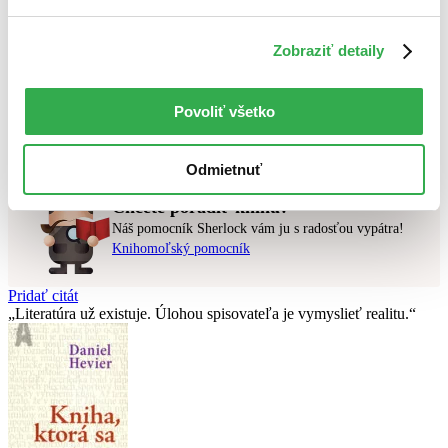
Najvyššia zľava
Zobraziť detaily
Použité filtre
Zrušiť filtre
pripravované
Vydavateľstvo Gallimard
Povoliť všetko
Nebol nájdený
žiadny titul
vyhovujúci zadaným podmienkam.
Skúste prosím zmeniť vyhľadávaný výraz.
Odmietnuť
Chcete poradiť knihu?
Náš pomocník Sherlock vám ju s radosťou vypátra!
Knihomoľský pomocník
Pridať citát
Literatúra už existuje. Úlohou spisovateľa je vymyslieť realitu.