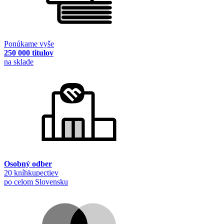
Ponúkame vyše
250 000 titulov
na sklade
Osobný odber
20 kníhkupectiev
po celom Slovensku