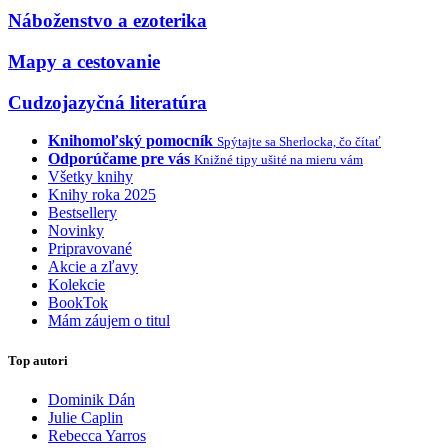
Náboženstvo a ezoterika
Mapy a cestovanie
Cudzojazyčná literatúra
Knihomoľský pomocník
Spýtajte sa Sherlocka, čo čítať
Odporúčame pre vás
Knižné tipy ušité na mieru vám
Všetky knihy
Knihy roka 2025
Bestsellery
Novinky
Pripravované
Akcie a zľavy
Kolekcie
BookTok
Mám záujem o titul
Top autori
Dominik Dán
Julie Caplin
Rebecca Yarros