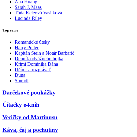
Ana Huang
Sarah J. Maas
Táňa Keleová Vasilková
Lucinda Riley
Top série
Romantické úteky
Harry Potter
Kapitán Stein a Notár Barbarič
Denník odvážneho bojka
Krimi Dominika Dána
Učím sa rozprávať
Duna
Smradi
Darčekové poukážky
Čítačky e-kníh
Vecičky od Martinusu
Káva, čaj a pochutiny