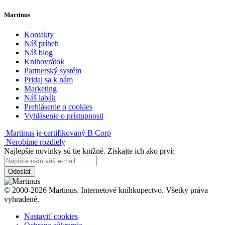
Martinus
Kontakty
Náš príbeh
Náš blog
Knihovrátok
Partnerský systém
Pridaj sa k nám
Marketing
Náš labák
Prehlásenie o cookies
Vyhlásenie o prístupnosti
Martinus je certifikovaný B Corp
Nerobíme rozdiely
Najlepšie novinky sú tie knižné. Získajte ich ako prví:
Odoslať
© 2000-2026 Martinus. Internetové kníhkupectvo. Všetky práva
vyhradené.
Nastaviť cookies