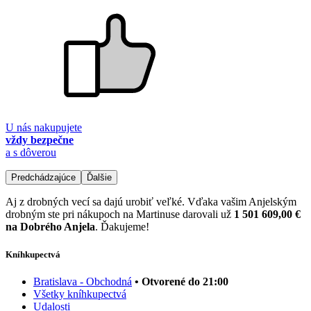
U nás nakupujete
vždy bezpečne
a s dôverou
Predchádzajúce
Ďalšie
Aj z drobných vecí sa dajú urobiť veľké. Vďaka vašim Anjelským
drobným ste pri nákupoch na Martinuse darovali už
1 501 609,00 €
na Dobrého Anjela
. Ďakujeme!
Kníhkupectvá
Bratislava - Obchodná
• Otvorené do 21:00
Všetky kníhkupectvá
Udalosti