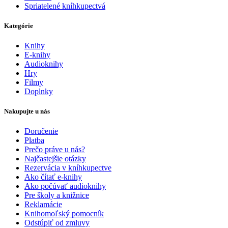
Spriatelené kníhkupectvá
Kategórie
Knihy
E-knihy
Audioknihy
Hry
Filmy
Doplnky
Nakupujte u nás
Doručenie
Platba
Prečo práve u nás?
Najčastejšie otázky
Rezervácia v kníhkupectve
Ako čítať e-knihy
Ako počúvať audioknihy
Pre školy a knižnice
Reklamácie
Knihomoľský pomocník
Odstúpiť od zmluvy