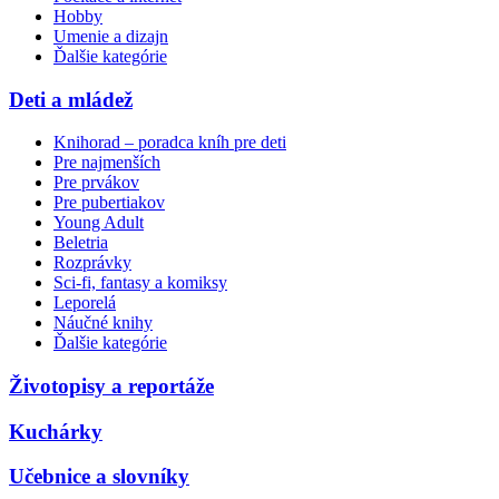
Hobby
Umenie a dizajn
Ďalšie kategórie
Deti a mládež
Knihorad – poradca kníh pre deti
Pre najmenších
Pre prvákov
Pre pubertiakov
Young Adult
Beletria
Rozprávky
Sci-fi, fantasy a komiksy
Leporelá
Náučné knihy
Ďalšie kategórie
Životopisy a reportáže
Kuchárky
Učebnice a slovníky