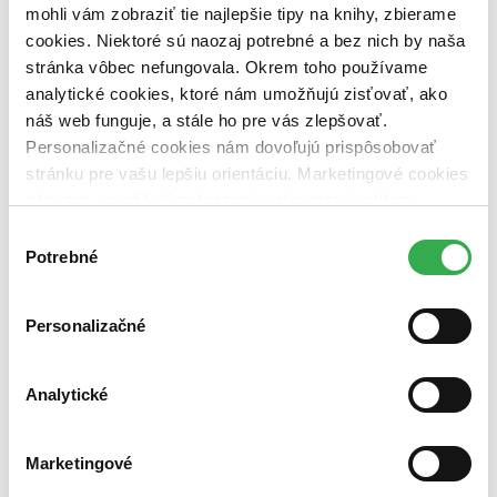
dostupná (bez vypredaných) (0 titulov)
dostupná (bez
mohli vám zobraziť tie najlepšie tipy na knihy, zbierame
vypredaných)
cookies. Niektoré sú naozaj potrebné a bez nich by naša
stránka vôbec nefungovala. Okrem toho používame
Nové / čítané
nová (0 titulov)
nová
analytické cookies, ktoré nám umožňujú zisťovať, ako
čítaná (0 titulov)
čítaná
náš web funguje, a stále ho pre vás zlepšovať.
čítaná - výborný stav (0 titulov)
čítaná - výborný stav
Personalizačné cookies nám dovoľujú prispôsobovať
čítaná - mierne opotrebovaná (0 titulov)
čítaná - mierne
stránku pre vašu lepšiu orientáciu. Marketingové cookies
opotrebovaná
nám zas umožňujú zobrazenie relevantnej reklamy.
čítané verzie vypredaných kníh (0 titulov)
čítané verzie
vypredaných kníh
Niektoré údaje zdieľame aj s tretími stranami. Veľmi by
Výber
nám pomohlo, keby sme mohli používať všetky tieto
Potrebné
súhlasu
Zúžiť výber
cookies. Ďakujeme!
Zoradiť
Personalizačné
Analytické
Bestsellery
Top hodnotené
Novinky
Marketingové
Najdrahšie
Najlacnejšie