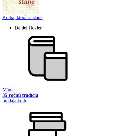
Kniha, ktorá sa stane
Daniel Hevier
Máme
35-ročnú tradíciu
predaja kníh