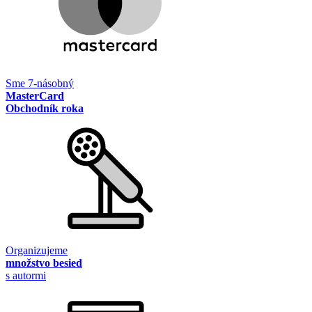
Sme 7-násobný
MasterCard
Obchodník roka
Organizujeme
množstvo besied
s autormi