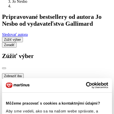
Jo Nesbo
Pripravované bestsellery od autora Jo
Nesbo od vydavateľstva Gallimard
Sledovať autora
Zúžiť výber
Zoradiť
Zúžiť výber
Zobraziť iba
novinky (0 titulov)
novinky
zľavnené tituly (0 titulov)
zľavnené tituly
Dostupnosť
na centrálnom sklade (0 titulov)
na centrálnom sklade
Môžeme pracovať s cookies a kontaktnými údajmi?
predpredaj (0 titulov)
predpredaj
pripravujeme (0 titulov)
pripravujeme
Aby sme vedeli, ako sa na našom webe správate, a