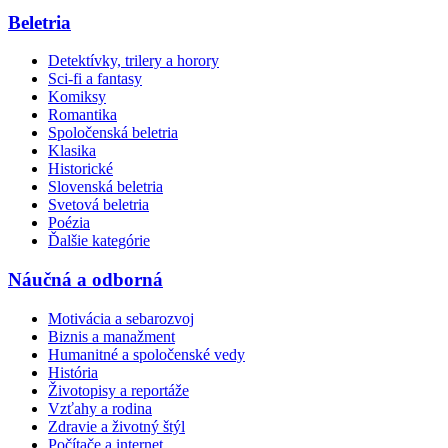
Beletria
Detektívky, trilery a horory
Sci-fi a fantasy
Komiksy
Romantika
Spoločenská beletria
Klasika
Historické
Slovenská beletria
Svetová beletria
Poézia
Ďalšie kategórie
Náučná a odborná
Motivácia a sebarozvoj
Biznis a manažment
Humanitné a spoločenské vedy
História
Životopisy a reportáže
Vzťahy a rodina
Zdravie a životný štýl
Počítače a internet