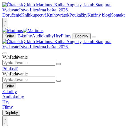
Doručenie
Kníhkupectvá
Knihovrátok
Poukážky
Knižný blog
Kontakt
E-knihy
Audioknihy
Hry
Filmy
Knihy
Doplnky
Vyhľadávanie
Prihlásiť
Vyhľadávanie
Knihy
E-knihy
Audioknihy
Hry
Filmy
Doplnky