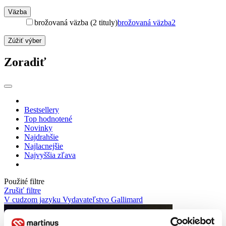
Väzba
brožovaná väzba (2 tituly)
brožovaná väzba
2
Zúžiť výber
Zoradiť
Bestsellery
Top hodnotené
Novinky
Najdrahšie
Najlacnejšie
Najvyššia zľava
Použité filtre
Zrušiť filtre
V cudzom jazyku
Vydavateľstvo Gallimard