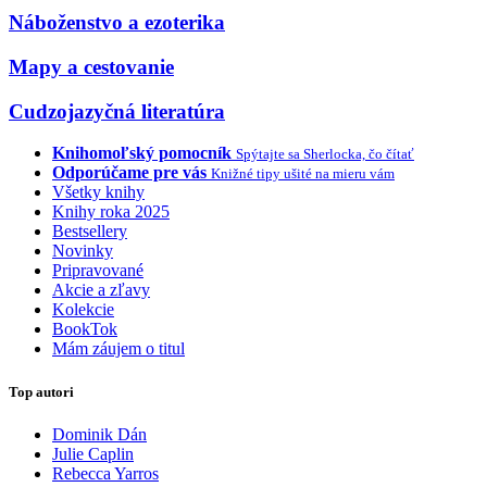
Náboženstvo a ezoterika
Mapy a cestovanie
Cudzojazyčná literatúra
Knihomoľský pomocník
Spýtajte sa Sherlocka, čo čítať
Odporúčame pre vás
Knižné tipy ušité na mieru vám
Všetky knihy
Knihy roka 2025
Bestsellery
Novinky
Pripravované
Akcie a zľavy
Kolekcie
BookTok
Mám záujem o titul
Top autori
Dominik Dán
Julie Caplin
Rebecca Yarros