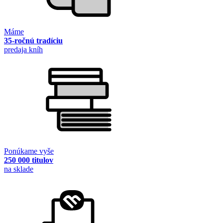
Máme
35-ročnú tradíciu
predaja kníh
Ponúkame vyše
250 000 titulov
na sklade