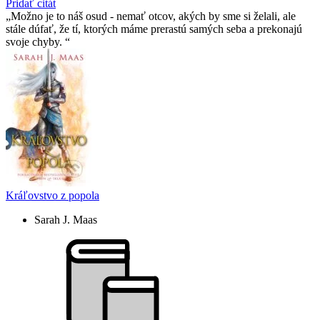
Pridať citát
Možno je to náš osud - nemať otcov, akých by sme si želali, ale
stále dúfať, že tí­, ktorých máme prerastú samých seba a prekonajú
svoje chyby.
Kráľovstvo z popola
Sarah J. Maas