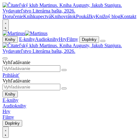
Doručenie
Kníhkupectvá
Knihovrátok
Poukážky
Knižný blog
Kontakt
E-knihy
Audioknihy
Hry
Filmy
Knihy
Doplnky
Vyhľadávanie
Prihlásiť
Vyhľadávanie
Knihy
E-knihy
Audioknihy
Hry
Filmy
Doplnky