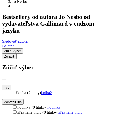
Jo Nesbo
Bestsellery od autora Jo Nesbo od
vydavateľstva Gallimard v cudzom
jazyku
Sledovať autora
Beletria
Zúžiť výber
Zoradiť
Zúžiť výber
Typ
kniha (2 tituly)
kniha
2
Zobraziť iba
novinky (0 titulov)
novinky
zľavnené tituly (0 titulov)
zľavnené tituly