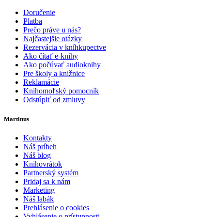
Doručenie
Platba
Prečo práve u nás?
Najčastejšie otázky
Rezervácia v kníhkupectve
Ako čítať e-knihy
Ako počúvať audioknihy
Pre školy a knižnice
Reklamácie
Knihomoľský pomocník
Odstúpiť od zmluvy
Martinus
Kontakty
Náš príbeh
Náš blog
Knihovrátok
Partnerský systém
Pridaj sa k nám
Marketing
Náš labák
Prehlásenie o cookies
Vyhlásenie o prístupnosti