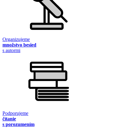
Organizujeme
množstvo besied
s autormi
Podporujeme
čítanie
s porozumením