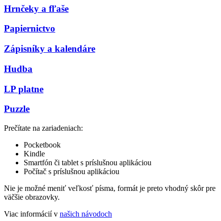
Hrnčeky a fľaše
Papiernictvo
Zápisníky a kalendáre
Hudba
LP platne
Puzzle
Prečítate na zariadeniach:
Pocketbook
Kindle
Smartfón či tablet s príslušnou aplikáciou
Počítač s príslušnou aplikáciou
Nie je možné meniť veľkosť písma, formát je preto vhodný skôr pre
väčšie obrazovky.
Viac informácií v
našich návodoch