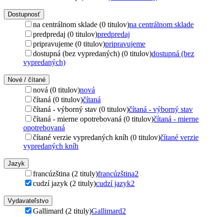
Dostupnosť
na centrálnom sklade (0 titulov)
na centrálnom sklade
predpredaj (0 titulov)
predpredaj
pripravujeme (0 titulov)
pripravujeme
dostupná (bez vypredaných) (0 titulov)
dostupná (bez
vypredaných)
Nové / čítané
nová (0 titulov)
nová
čítaná (0 titulov)
čítaná
čítaná - výborný stav (0 titulov)
čítaná - výborný stav
čítaná - mierne opotrebovaná (0 titulov)
čítaná - mierne
opotrebovaná
čítané verzie vypredaných kníh (0 titulov)
čítané verzie
vypredaných kníh
Jazyk
francúzština (2 tituly)
francúzština
2
cudzí jazyk (2 tituly)
cudzí jazyk
2
Vydavateľstvo
Gallimard (2 tituly)
Gallimard
2