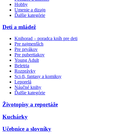
Hobby
Umenie a dizajn
Ďalšie kategórie
Deti a mládež
Knihorad – poradca kníh pre deti
Pre najmenších
Pre prvákov
Pre pubertiakov
Young Adult
Beletria
Rozprávky
Sci-fi, fantasy a komiksy
Leporelá
Náučné knihy
Ďalšie kategórie
Životopisy a reportáže
Kuchárky
Učebnice a slovníky