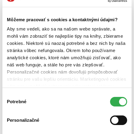
Môžeme pracovať s cookies a kontaktnými údajmi?
Aby sme vedeli, ako sa na našom webe správate, a
mohli vám zobraziť tie najlepšie tipy na knihy, zbierame
cookies. Niektoré sú naozaj potrebné a bez nich by naša
stránka vôbec nefungovala. Okrem toho používame
analytické cookies, ktoré nám umožňujú zisťovať, ako
náš web funguje, a stále ho pre vás zlepšovať.
Personalizačné cookies nám dovoľujú prispôsobovať
stránku pre vašu lepšiu orientáciu. Marketingové cookies
nám zas umožňujú zobrazenie relevantnej reklamy.
Niektoré údaje zdieľame aj s tretími stranami. Veľmi by
Výber
nám pomohlo, keby sme mohli používať všetky tieto
Potrebné
súhlasu
cookies. Ďakujeme!
Personalizačné