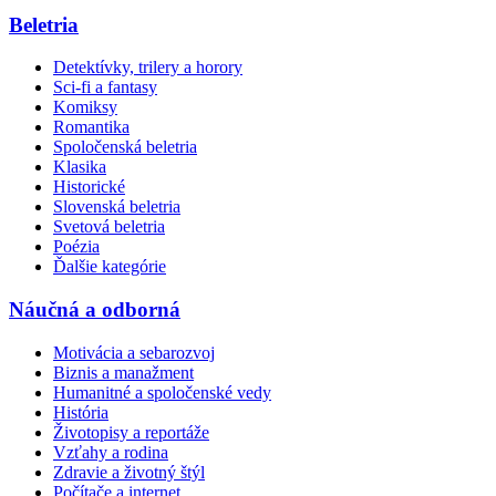
Beletria
Detektívky, trilery a horory
Sci-fi a fantasy
Komiksy
Romantika
Spoločenská beletria
Klasika
Historické
Slovenská beletria
Svetová beletria
Poézia
Ďalšie kategórie
Náučná a odborná
Motivácia a sebarozvoj
Biznis a manažment
Humanitné a spoločenské vedy
História
Životopisy a reportáže
Vzťahy a rodina
Zdravie a životný štýl
Počítače a internet