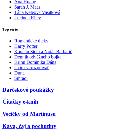
Ana Huang
Sarah J. Maas
Táňa Keleová Vasilková
Lucinda Riley
Top série
Romantické úteky
Harry Potter
Kapitán Stein a Notár Barbarič
Denník odvážneho bojka
Krimi Dominika Dána
Učím sa rozprávať
Duna
Smradi
Darčekové poukážky
Čítačky e-kníh
Vecičky od Martinusu
Káva, čaj a pochutiny