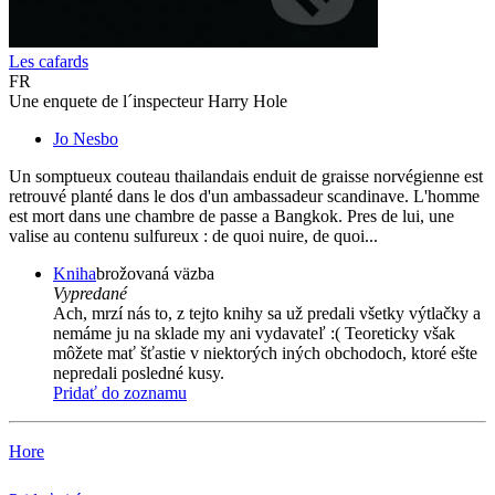
Les cafards
FR
Une enquete de l´inspecteur Harry Hole
Jo Nesbo
Un somptueux couteau thailandais enduit de graisse norvégienne est
retrouvé planté dans le dos d'un ambassadeur scandinave. L'homme
est mort dans une chambre de passe a Bangkok. Pres de lui, une
valise au contenu sulfureux : de quoi nuire, de quoi...
Kniha
brožovaná väzba
Vypredané
Ach, mrzí nás to, z tejto knihy sa už predali všetky výtlačky a
nemáme ju na sklade my ani vydavateľ :( Teoreticky však
môžete mať šťastie v niektorých iných obchodoch, ktoré ešte
nepredali posledné kusy.
Pridať do zoznamu
Hore