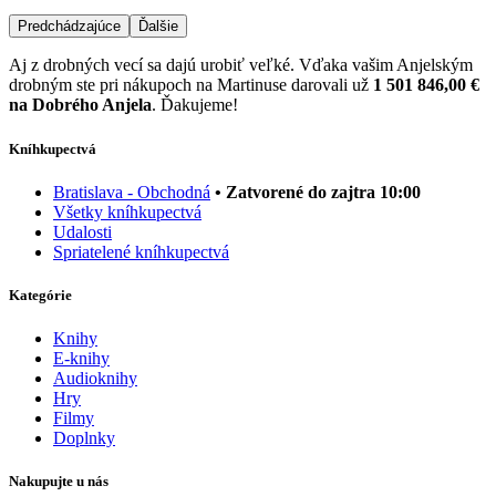
Predchádzajúce
Ďalšie
Aj z drobných vecí sa dajú urobiť veľké. Vďaka vašim Anjelským
drobným ste pri nákupoch na Martinuse darovali už
1 501 846,00 €
na Dobrého Anjela
. Ďakujeme!
Kníhkupectvá
Bratislava - Obchodná
• Zatvorené do zajtra 10:00
Všetky kníhkupectvá
Udalosti
Spriatelené kníhkupectvá
Kategórie
Knihy
E-knihy
Audioknihy
Hry
Filmy
Doplnky
Nakupujte u nás