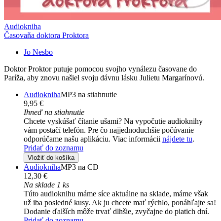
Audiokniha
Časovaňa doktora Proktora
Jo Nesbo
Doktor Proktor putuje pomocou svojho vynálezu časovane do
Paríža, aby znovu našiel svoju dávnu lásku Julietu Margarínovú.
Audiokniha
MP3 na stiahnutie
9,95 €
Ihneď na stiahnutie
Chcete vyskúšať čítanie ušami? Na vypočutie audioknihy
vám postačí telefón. Pre čo najjednoduchšie počúvanie
odporúčame našu aplikáciu. Viac informácii
nájdete tu
.
Pridať do zoznamu
Vložiť do košíka
Audiokniha
MP3 na CD
12,30 €
Na sklade 1 ks
Túto audioknihu máme síce aktuálne na sklade, máme však
už iba posledné kusy. Ak ju chcete mať rýchlo, ponáhľajte sa!
Dodanie ďalších môže trvať dlhšie, zvyčajne do piatich dní.
Pridať do zoznamu