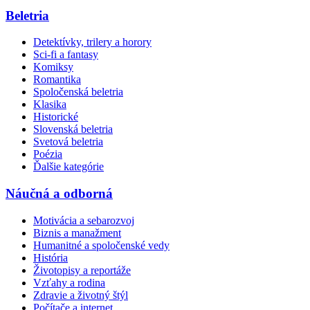
Beletria
Detektívky, trilery a horory
Sci-fi a fantasy
Komiksy
Romantika
Spoločenská beletria
Klasika
Historické
Slovenská beletria
Svetová beletria
Poézia
Ďalšie kategórie
Náučná a odborná
Motivácia a sebarozvoj
Biznis a manažment
Humanitné a spoločenské vedy
História
Životopisy a reportáže
Vzťahy a rodina
Zdravie a životný štýl
Počítače a internet