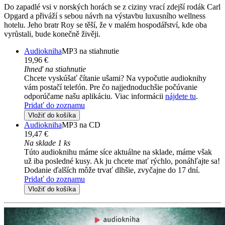
Do zapadlé vsi v norských horách se z ciziny vrací zdejší rodák Carl
Opgard a přiváží s sebou návrh na výstavbu luxusního wellness
hotelu. Jeho bratr Roy se těší, že v malém hospodářství, kde oba
vyrůstali, bude konečně živěji.
Audiokniha
MP3 na stiahnutie
19,96 €
Ihneď na stiahnutie
Chcete vyskúšať čítanie ušami? Na vypočutie audioknihy
vám postačí telefón. Pre čo najjednoduchšie počúvanie
odporúčame našu aplikáciu. Viac informácii
nájdete tu
.
Pridať do zoznamu
Vložiť do košíka
Audiokniha
MP3 na CD
19,47 €
Na sklade 1 ks
Túto audioknihu máme síce aktuálne na sklade, máme však
už iba posledné kusy. Ak ju chcete mať rýchlo, ponáhľajte sa!
Dodanie ďalších môže trvať dlhšie, zvyčajne do 17 dní.
Pridať do zoznamu
Vložiť do košíka