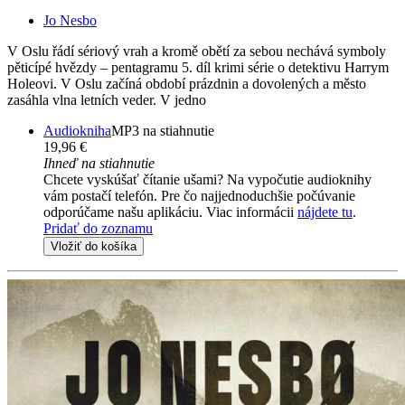
Jo Nesbo
V Oslu řádí sériový vrah a kromě obětí za sebou nechává symboly
pěticípé hvězdy – pentagramu 5. díl krimi série o detektivu Harrym
Holeovi. V Oslu začíná období prázdnin a dovolených a město
zasáhla vlna letních veder. V jedno
Audiokniha
MP3 na stiahnutie
19,96 €
Ihneď na stiahnutie
Chcete vyskúšať čítanie ušami? Na vypočutie audioknihy
vám postačí telefón. Pre čo najjednoduchšie počúvanie
odporúčame našu aplikáciu. Viac informácii
nájdete tu
.
Pridať do zoznamu
Vložiť do košíka