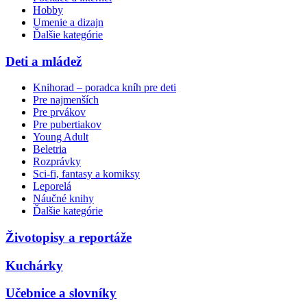
Hobby
Umenie a dizajn
Ďalšie kategórie
Deti a mládež
Knihorad – poradca kníh pre deti
Pre najmenších
Pre prvákov
Pre pubertiakov
Young Adult
Beletria
Rozprávky
Sci-fi, fantasy a komiksy
Leporelá
Náučné knihy
Ďalšie kategórie
Životopisy a reportáže
Kuchárky
Učebnice a slovníky