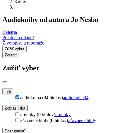
Knihy
Audioknihy od autora Jo Nesbo
Beletria
Pre deti a mládež
Životopisy a reportáže
Zúžiť výber
Zoradiť
Zúžiť výber
Typ
audiokniha (94 titulov)
audiokniha
94
Zobraziť iba
novinky (0 titulov)
novinky
zľavnené tituly (0 titulov)
zľavnené tituly
Dostupnosť