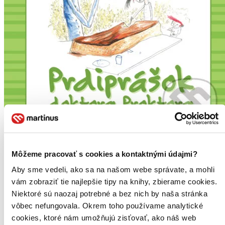
Audiokniha
TOP #14
Môžeme pracovať s cookies a kontaktnými údajmi?
Prdiprášok doktora Proktora
Aby sme vedeli, ako sa na našom webe správate, a mohli
Jo Nesbo
vám zobraziť tie najlepšie tipy na knihy, zbierame cookies.
Niektoré sú naozaj potrebné a bez nich by naša stránka
Doktor Proktor konečne vymyslel niečo, vďaka čomu sa stane
najznámejším vynálezcom všetkých čias: supersilný prdiprášok
vôbec nefungovala. Okrem toho používame analytické
schopný vystreliť ľudí až do vesmíru. Bule a jeho kamarátka Lisa
cookies, ktoré nám umožňujú zisťovať, ako náš web
mu môžu pomôcť konec&#