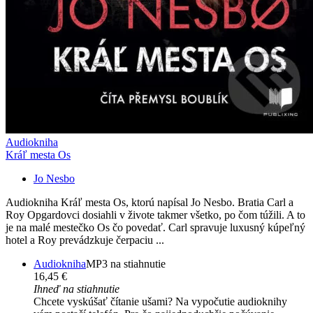
Audiokniha
Kráľ mesta Os
Jo Nesbo
Audiokniha Kráľ mesta Os, ktorú napísal Jo Nesbo. Bratia Carl a
Roy Opgardovci dosiahli v živote takmer všetko, po čom túžili. A to
je na malé mestečko Os čo povedať. Carl spravuje luxusný kúpeľný
hotel a Roy prevádzkuje čerpaciu ...
Audiokniha
MP3 na stiahnutie
16,45 €
Ihneď na stiahnutie
Chcete vyskúšať čítanie ušami? Na vypočutie audioknihy