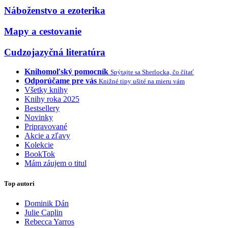
Náboženstvo a ezoterika
Mapy a cestovanie
Cudzojazyčná literatúra
Knihomoľský pomocník
Spýtajte sa Sherlocka, čo čítať
Odporúčame pre vás
Knižné tipy ušité na mieru vám
Všetky knihy
Knihy roka 2025
Bestsellery
Novinky
Pripravované
Akcie a zľavy
Kolekcie
BookTok
Mám záujem o titul
Top autori
Dominik Dán
Julie Caplin
Rebecca Yarros