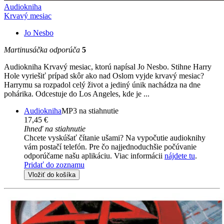
Audiokniha
Krvavý mesiac
Jo Nesbo
Martinusáčka odporúča
5
Audiokniha Krvavý mesiac, ktorú napísal Jo Nesbo. Stihne Harry
Hole vyriešiť prípad skôr ako nad Oslom vyjde krvavý mesiac?
Harrymu sa rozpadol celý život a jediný únik nachádza na dne
pohárika. Odcestuje do Los Angeles, kde je ...
Audiokniha
MP3 na stiahnutie
17,45 €
Ihneď na stiahnutie
Chcete vyskúšať čítanie ušami? Na vypočutie audioknihy
vám postačí telefón. Pre čo najjednoduchšie počúvanie
odporúčame našu aplikáciu. Viac informácii
nájdete tu
.
Pridať do zoznamu
Vložiť do košíka