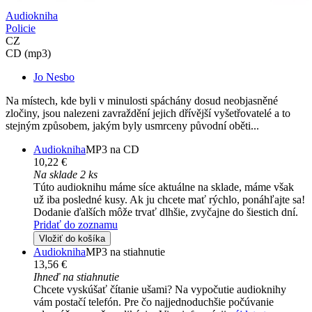
Audiokniha
Policie
CZ
CD (mp3)
Jo Nesbo
Na místech, kde byli v minulosti spáchány dosud neobjasněné
zločiny, jsou nalezeni zavraždění jejich dřívější vyšetřovatelé a to
stejným způsobem, jakým byly usmrceny původní oběti...
Audiokniha
MP3 na CD
10,22 €
Na sklade 2 ks
Túto audioknihu máme síce aktuálne na sklade, máme však
už iba posledné kusy. Ak ju chcete mať rýchlo, ponáhľajte sa!
Dodanie ďalších môže trvať dlhšie, zvyčajne do šiestich dní.
Pridať do zoznamu
Vložiť do košíka
Audiokniha
MP3 na stiahnutie
13,56 €
Ihneď na stiahnutie
Chcete vyskúšať čítanie ušami? Na vypočutie audioknihy
vám postačí telefón. Pre čo najjednoduchšie počúvanie