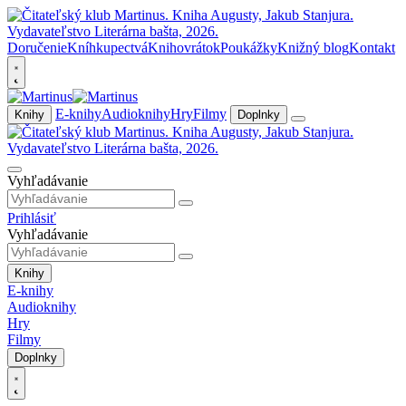
Doručenie
Kníhkupectvá
Knihovrátok
Poukážky
Knižný blog
Kontakt
E-knihy
Audioknihy
Hry
Filmy
Knihy
Doplnky
Vyhľadávanie
Prihlásiť
Vyhľadávanie
Knihy
E-knihy
Audioknihy
Hry
Filmy
Doplnky