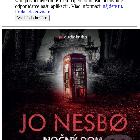
vám postačí telefón. Pre čo najjednoduchšie počúvanie
odporúčame našu aplikáciu. Viac informácii
nájdete tu
.
Pridať do zoznamu
Vložiť do košíka