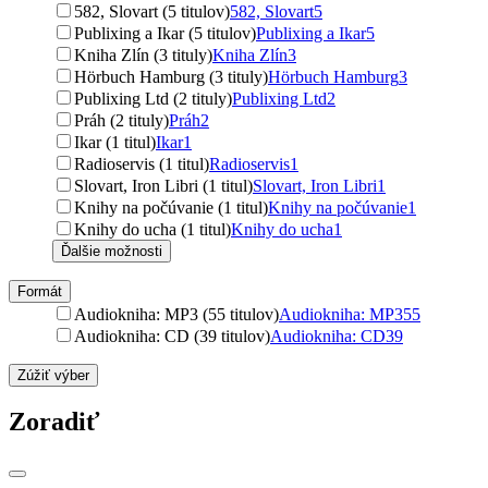
582, Slovart (5 titulov)
582, Slovart
5
Publixing a Ikar (5 titulov)
Publixing a Ikar
5
Kniha Zlín (3 tituly)
Kniha Zlín
3
Hörbuch Hamburg (3 tituly)
Hörbuch Hamburg
3
Publixing Ltd (2 tituly)
Publixing Ltd
2
Práh (2 tituly)
Práh
2
Ikar (1 titul)
Ikar
1
Radioservis (1 titul)
Radioservis
1
Slovart, Iron Libri (1 titul)
Slovart, Iron Libri
1
Knihy na počúvanie (1 titul)
Knihy na počúvanie
1
Knihy do ucha (1 titul)
Knihy do ucha
1
Ďalšie možnosti
Formát
Audiokniha: MP3 (55 titulov)
Audiokniha: MP3
55
Audiokniha: CD (39 titulov)
Audiokniha: CD
39
Zúžiť výber
Zoradiť