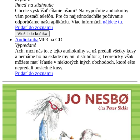
Ihneď na stiahnutie
Chcete vyskúšať čítanie ušami? Na vypočutie audioknihy
vám postačí telefón. Pre čo najjednoduchšie počúvanie
odporúčame našu aplikáciu. Viac informácii
nájdete tu
.
Pridať do zoznamu
Vložiť do košíka
Audiokniha
MP3 na CD
Vypredané
Ach, mrzí nás to, z tejto audioknihy sa už predali všetky kusy
a nemáme ho na sklade my ani distribútor :( Teoreticky však
môžete mať šťastie v niektorých iných obchodoch, ktoré ešte
nepredali posledné kusy.
Pridať do zoznamu