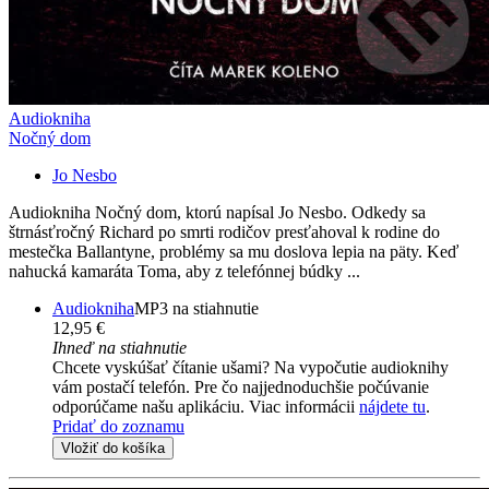
Audiokniha
Nočný dom
Jo Nesbo
Audiokniha Nočný dom, ktorú napísal Jo Nesbo. Odkedy sa
štrnásťročný Richard po smrti rodičov presťahoval k rodine do
mestečka Ballantyne, problémy sa mu doslova lepia na päty. Keď
nahucká kamaráta Toma, aby z telefónnej búdky ...
Audiokniha
MP3 na stiahnutie
12,95 €
Ihneď na stiahnutie
Chcete vyskúšať čítanie ušami? Na vypočutie audioknihy
vám postačí telefón. Pre čo najjednoduchšie počúvanie
odporúčame našu aplikáciu. Viac informácii
nájdete tu
.
Pridať do zoznamu
Vložiť do košíka