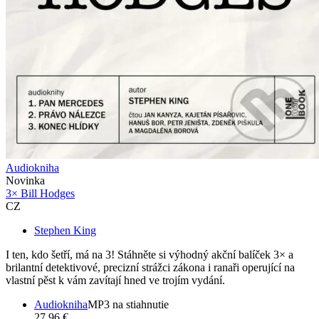
Audiokniha
Novinka
3× Bill Hodges
CZ
Stephen King
I ten, kdo šetří, má na 3! Stáhněte si výhodný akční balíček 3× a
brilantní detektivové, precizní strážci zákona i ranaři operující na
vlastní pěst k vám zavítají hned ve trojím vydání.
Audiokniha
MP3 na stiahnutie
27,96 €