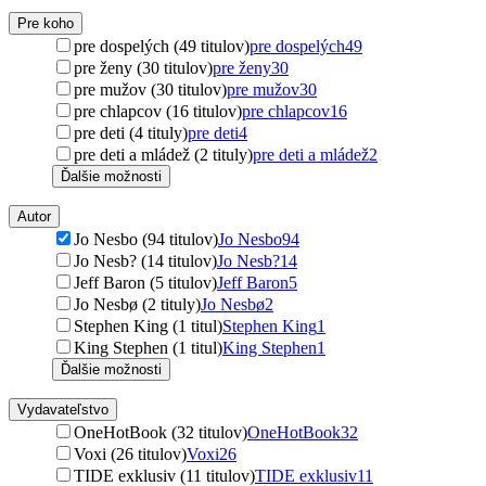
Pre koho
pre dospelých (49 titulov)
pre dospelých
49
pre ženy (30 titulov)
pre ženy
30
pre mužov (30 titulov)
pre mužov
30
pre chlapcov (16 titulov)
pre chlapcov
16
pre deti (4 tituly)
pre deti
4
pre deti a mládež (2 tituly)
pre deti a mládež
2
Ďalšie možnosti
Autor
Jo Nesbo (94 titulov)
Jo Nesbo
94
Jo Nesb? (14 titulov)
Jo Nesb?
14
Jeff Baron (5 titulov)
Jeff Baron
5
Jo Nesbø (2 tituly)
Jo Nesbø
2
Stephen King (1 titul)
Stephen King
1
King Stephen (1 titul)
King Stephen
1
Ďalšie možnosti
Vydavateľstvo
OneHotBook (32 titulov)
OneHotBook
32
Voxi (26 titulov)
Voxi
26
TIDE exklusiv (11 titulov)
TIDE exklusiv
11