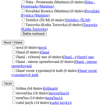
Nitra - Promenada (Martinus) (0 titulov)
Nitra -
Promenada (Martinus)
Považská Bystrica (Martinus) (0 titulov)
Považská
Bystrica (Martinus)
Trebišov (ŠUM) (0 titulov)
Trebišov (ŠUM)
Turzovka (Kniha Turzovka) (0 titulov)
Turzovka
(Kniha Turzovka)
Ďalšie možnosti
Nové / čítané
nová (0 titulov)
nová
čítaná (0 titulov)
čítaná
čítaná - výborný stav (0 titulov)
čítaná - výborný stav
čítaná - mierne opotrebovaná (0 titulov)
čítaná - mierne
opotrebovaná
čítané verzie vypredaných kníh (0 titulov)
čítané verzie
vypredaných kníh
Jazyk
čeština (64 titulov)
čeština
64
slovenčina (16 titulov)
slovenčina
16
nemčina (14 titulov)
nemčina
14
cudzí jazyk (14 titulov)
cudzí jazyk
14