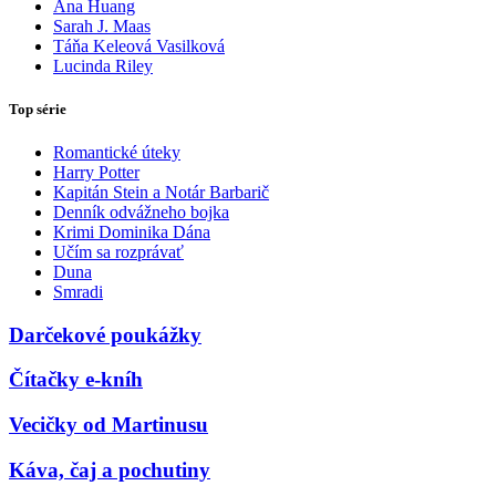
Ana Huang
Sarah J. Maas
Táňa Keleová Vasilková
Lucinda Riley
Top série
Romantické úteky
Harry Potter
Kapitán Stein a Notár Barbarič
Denník odvážneho bojka
Krimi Dominika Dána
Učím sa rozprávať
Duna
Smradi
Darčekové poukážky
Čítačky e-kníh
Vecičky od Martinusu
Káva, čaj a pochutiny