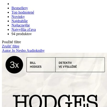
Bestsellery
Top hodnotené
Novinky
Najdrahšie
Najlacnejšie
Najvyššia zľava
94 produktov
Použité filtre
Zrušiť filtre
Autor Jo Nesbo
Audioknihy