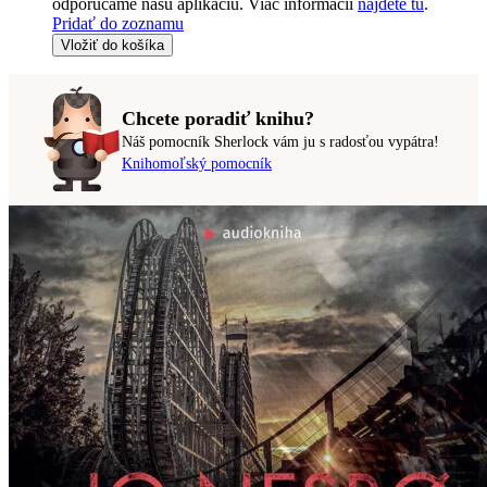
odporúčame našu aplikáciu. Viac informácii
nájdete tu
.
Pridať do zoznamu
Vložiť do košíka
Chcete poradiť knihu?
Náš pomocník Sherlock vám ju s radosťou vypátra!
Knihomoľský pomocník