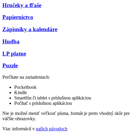
Hrnčeky a fľaše
Papiernictvo
Zápisníky a kalendáre
Hudba
LP platne
Puzzle
Prečítate na zariadeniach:
Pocketbook
Kindle
Smartfón či tablet s príslušnou aplikáciou
Počítač s príslušnou aplikáciou
Nie je možné meniť veľkosť písma, formát je preto vhodný skôr pre
väčšie obrazovky.
Viac informácií v
našich návodoch