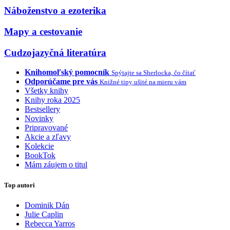
Náboženstvo a ezoterika
Mapy a cestovanie
Cudzojazyčná literatúra
Knihomoľský pomocník
Spýtajte sa Sherlocka, čo čítať
Odporúčame pre vás
Knižné tipy ušité na mieru vám
Všetky knihy
Knihy roka 2025
Bestsellery
Novinky
Pripravované
Akcie a zľavy
Kolekcie
BookTok
Mám záujem o titul
Top autori
Dominik Dán
Julie Caplin
Rebecca Yarros