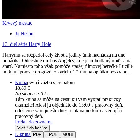
Krvavý mesiac
Jo Nesbo
13. diel série
Harry Hole
Harrymu sa rozpadol celý život a jediný únik nachádza na dne
pohárika. Odcestuje do Los Angeles, kde je odhodlaný upiť sa na
smrť. Namiesto toho však pomôže staršej filmovej herečke Lucille
uniknúť pomste drogového kartelu. Tá mu na oplátku poskytne...
Kniha
pevná väzba s prebalom
18,89 €
Na sklade > 5 ks
Táto kniha sa môže na cestu ku vám vybrať prakticky
okamžite! Ak si ju objednáte do 13:00 v pracovný deň,
odošleme vám ju ešte dnes, inak najneskôr nasledujúci
pracovný deň.
Pridať do zoznamu
Vložiť do košíka
E-kniha
PDF
EPUB
MOBI