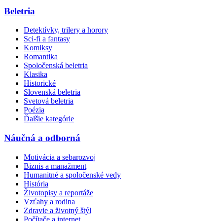
Beletria
Detektívky, trilery a horory
Sci-fi a fantasy
Komiksy
Romantika
Spoločenská beletria
Klasika
Historické
Slovenská beletria
Svetová beletria
Poézia
Ďalšie kategórie
Náučná a odborná
Motivácia a sebarozvoj
Biznis a manažment
Humanitné a spoločenské vedy
História
Životopisy a reportáže
Vzťahy a rodina
Zdravie a životný štýl
Počítače a internet