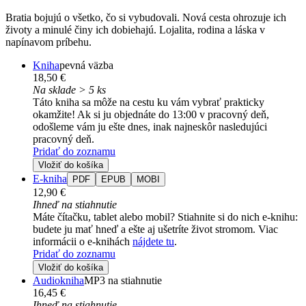
Bratia bojujú o všetko, čo si vybudovali. Nová cesta ohrozuje ich
životy a minulé činy ich dobiehajú. Lojalita, rodina a láska v
napínavom príbehu.
Kniha
pevná väzba
18,50 €
Na sklade > 5 ks
Táto kniha sa môže na cestu ku vám vybrať prakticky
okamžite! Ak si ju objednáte do 13:00 v pracovný deň,
odošleme vám ju ešte dnes, inak najneskôr nasledujúci
pracovný deň.
Pridať do zoznamu
Vložiť do košíka
E-kniha
PDF
EPUB
MOBI
12,90 €
Ihneď na stiahnutie
Máte čítačku, tablet alebo mobil? Stiahnite si do nich e-knihu:
budete ju mať hneď a ešte aj ušetríte život stromom. Viac
informácii o e-knihách
nájdete tu
.
Pridať do zoznamu
Vložiť do košíka
Audiokniha
MP3 na stiahnutie
16,45 €
Ihneď na stiahnutie