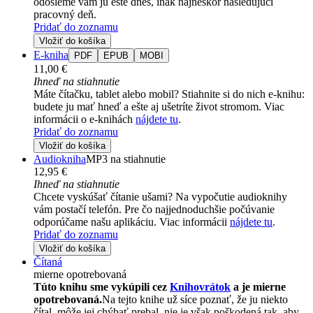
odošleme vám ju ešte dnes, inak najneskôr nasledujúci
pracovný deň.
Pridať do zoznamu
Vložiť do košíka
E-kniha
PDF
EPUB
MOBI
11,00 €
Ihneď na stiahnutie
Máte čítačku, tablet alebo mobil? Stiahnite si do nich e-knihu:
budete ju mať hneď a ešte aj ušetríte život stromom. Viac
informácii o e-knihách
nájdete tu
.
Pridať do zoznamu
Vložiť do košíka
Audiokniha
MP3 na stiahnutie
12,95 €
Ihneď na stiahnutie
Chcete vyskúšať čítanie ušami? Na vypočutie audioknihy
vám postačí telefón. Pre čo najjednoduchšie počúvanie
odporúčame našu aplikáciu. Viac informácii
nájdete tu
.
Pridať do zoznamu
Vložiť do košíka
Čítaná
mierne opotrebovaná
Túto knihu sme vykúpili cez
Knihovrátok
a je mierne
opotrebovaná.
Na tejto knihe už síce poznať, že ju niekto
čítal, môže jej chýbať prebal, nie je však poškodená tak, aby