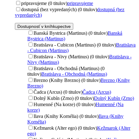
pripravujeme (0 titulov)
pripravujeme
dostupná (bez vypredaných) (0 titulov)
dostupná (bez
vypredaných)
Dostupnosť v kníhkupectve
Banská Bystrica (Martinus) (0 titulov)
Banská
Bystrica (Martinus)
Bratislava - Cubicon (Martinus) (0 titulov)
Bratislava
- Cubicon (Martinus)
Bratislava - Nivy (Martinus) (0 titulov)
Bratislava -
Nivy (Martinus)
Bratislava - Obchodná (Martinus) (0
titulov)
Bratislava - Obchodná (Martinus)
Brezno (Knihy Brezno) (0 titulov)
Brezno (Knihy
Brezno)
Čadca (Arcus) (0 titulov)
Čadca (Arcus)
Dolný Kubín (Zrno) (0 titulov)
Dolný Kubín (Zrno)
Humenné (Na korze) (0 titulov)
Humenné (Na
korze)
Ilava (Knihy Kornélia) (0 titulov)
Ilava (Knihy
Kornélia)
Kežmarok (Alter ego) (0 titulov)
Kežmarok (Alter
ego)