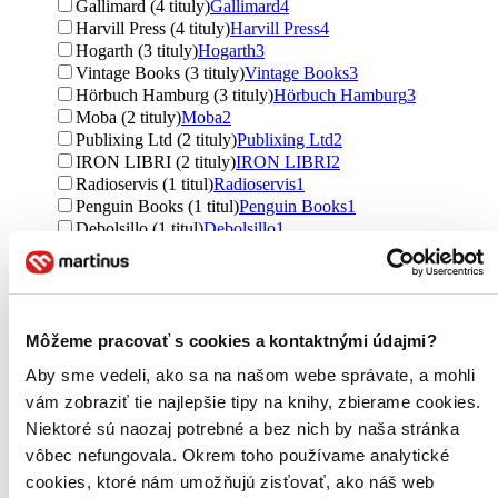
Gallimard (4 tituly)
Gallimard
4
Harvill Press (4 tituly)
Harvill Press
4
Hogarth (3 tituly)
Hogarth
3
Vintage Books (3 tituly)
Vintage Books
3
Hörbuch Hamburg (3 tituly)
Hörbuch Hamburg
3
Moba (2 tituly)
Moba
2
Publixing Ltd (2 tituly)
Publixing Ltd
2
IRON LIBRI (2 tituly)
IRON LIBRI
2
Radioservis (1 titul)
Radioservis
1
Penguin Books (1 titul)
Penguin Books
1
Debolsillo (1 titul)
Debolsillo
1
Knihy na počúvanie (1 titul)
Knihy na počúvanie
1
Knihy do ucha (1 titul)
Knihy do ucha
1
Ďalšie možnosti
Väzba
Môžeme pracovať s cookies a kontaktnými údajmi?
brožovaná väzba (210 titulov)
brožovaná väzba
210
Aby sme vedeli, ako sa na našom webe správate, a mohli
pevná väzba s prebalom (138 titulov)
pevná väzba s
prebalom
138
vám zobraziť tie najlepšie tipy na knihy, zbierame cookies.
pevná väzba (84 titulov)
pevná väzba
84
Niektoré sú naozaj potrebné a bez nich by naša stránka
vôbec nefungovala. Okrem toho používame analytické
Formát
cookies, ktoré nám umožňujú zisťovať, ako náš web
E-kniha: EPUB (111 titulov)
E-kniha: EPUB
111