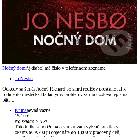
Nočný dom
Aj diabol má číslo v telefónnom zozname
Jo Nesbo
Odkedy sa štrnásťročný Richard po smrti rodičov presťahoval k
rodine do mestečka Ballantyne, problémy sa mu doslova lepia na
päty...
Kniha
pevná väzba
15,10 €
Na sklade > 5 ks
Táto kniha sa môže na cestu ku vám vybrať prakticky
okamžite! Ak si ju objednáte do 13:00 v pracovný deň,