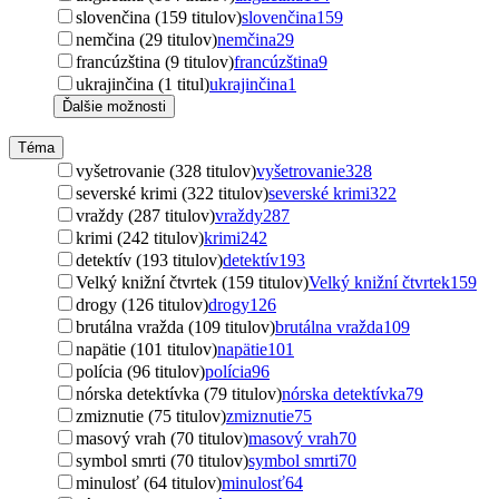
slovenčina (159 titulov)
slovenčina
159
nemčina (29 titulov)
nemčina
29
francúzština (9 titulov)
francúzština
9
ukrajinčina (1 titul)
ukrajinčina
1
Ďalšie možnosti
Téma
vyšetrovanie (328 titulov)
vyšetrovanie
328
severské krimi (322 titulov)
severské krimi
322
vraždy (287 titulov)
vraždy
287
krimi (242 titulov)
krimi
242
detektív (193 titulov)
detektív
193
Velký knižní čtvrtek (159 titulov)
Velký knižní čtvrtek
159
drogy (126 titulov)
drogy
126
brutálna vražda (109 titulov)
brutálna vražda
109
napätie (101 titulov)
napätie
101
polícia (96 titulov)
polícia
96
nórska detektívka (79 titulov)
nórska detektívka
79
zmiznutie (75 titulov)
zmiznutie
75
masový vrah (70 titulov)
masový vrah
70
symbol smrti (70 titulov)
symbol smrti
70
minulosť (64 titulov)
minulosť
64