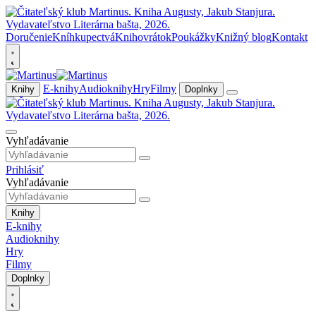
Doručenie
Kníhkupectvá
Knihovrátok
Poukážky
Knižný blog
Kontakt
E-knihy
Audioknihy
Hry
Filmy
Knihy
Doplnky
Vyhľadávanie
Prihlásiť
Vyhľadávanie
Knihy
E-knihy
Audioknihy
Hry
Filmy
Doplnky