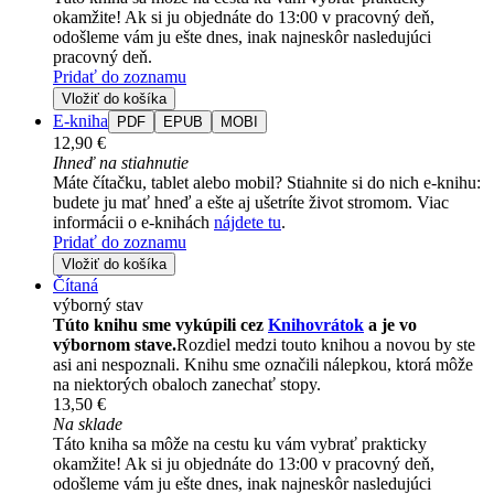
okamžite! Ak si ju objednáte do 13:00 v pracovný deň,
odošleme vám ju ešte dnes, inak najneskôr nasledujúci
pracovný deň.
Pridať do zoznamu
Vložiť do košíka
E-kniha
PDF
EPUB
MOBI
12,90 €
Ihneď na stiahnutie
Máte čítačku, tablet alebo mobil? Stiahnite si do nich e-knihu:
budete ju mať hneď a ešte aj ušetríte život stromom. Viac
informácii o e-knihách
nájdete tu
.
Pridať do zoznamu
Vložiť do košíka
Čítaná
výborný stav
Túto knihu sme vykúpili cez
Knihovrátok
a je vo
výbornom stave.
Rozdiel medzi touto knihou a novou by ste
asi ani nespoznali. Knihu sme označili nálepkou, ktorá môže
na niektorých obaloch zanechať stopy.
13,50 €
Na sklade
Táto kniha sa môže na cestu ku vám vybrať prakticky
okamžite! Ak si ju objednáte do 13:00 v pracovný deň,
odošleme vám ju ešte dnes, inak najneskôr nasledujúci