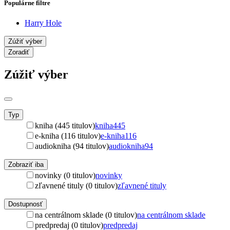
Populárne filtre
Harry Hole
Zúžiť výber
Zoradiť
Zúžiť výber
Typ
kniha (445 titulov)
kniha
445
e-kniha (116 titulov)
e-kniha
116
audiokniha (94 titulov)
audiokniha
94
Zobraziť iba
novinky (0 titulov)
novinky
zľavnené tituly (0 titulov)
zľavnené tituly
Dostupnosť
na centrálnom sklade (0 titulov)
na centrálnom sklade
predpredaj (0 titulov)
predpredaj