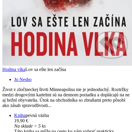
Hodina vlka
Lov sa ešte len začína
Jo Nesbo
Život v zločineckej štvrti Minneapolisu nie je jednoduchý. Roztržky
medzi drogovými kartelmi sú na dennom poriadku a doplácajú na ne
aj bežní obyvatelia. Útok na obchodníka so zbraňami preto pôsobí
ako zásah spravodlivosti...
Kniha
pevná väzba
19,90 €
Na sklade > 5 ks
Táto kniha sa môže na cestu ku vám vybrať prakticky