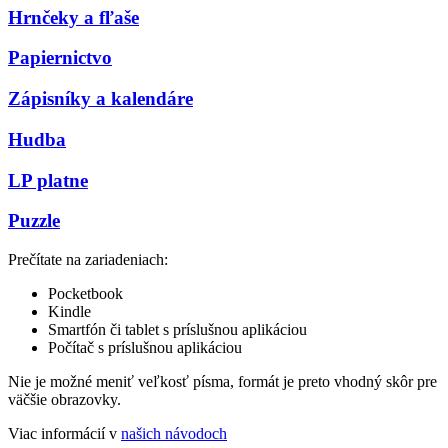
Hrnčeky a fľaše
Papiernictvo
Zápisníky a kalendáre
Hudba
LP platne
Puzzle
Prečítate na zariadeniach:
Pocketbook
Kindle
Smartfón či tablet s príslušnou aplikáciou
Počítač s príslušnou aplikáciou
Nie je možné meniť veľkosť písma, formát je preto vhodný skôr pre
väčšie obrazovky.
Viac informácií v
našich návodoch