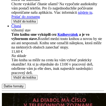
Chcete vyskúšať čítanie ušami? Na vypočutie audioknihy
vám postačí telefón. Pre čo najjednoduchšie počúvanie
odporúčame našu aplikáciu. Viac informácii
nájdete tu
.
Pridať do zoznamu
Vložiť do košíka
Čítaná
výborný stav
Túto knihu sme vykúpili cez
Knihovrátok
a je vo
výbornom stave.
Rozdiel medzi touto knihou a novou by ste
asi ani nespoznali. Knihu sme označili nálepkou, ktorá môže
na niektorých obaloch zanechať stopy.
11,60 €
Na sklade
Táto kniha sa môže na cestu ku vám vybrať prakticky
okamžite! Ak si ju objednáte do 13:00 v pracovný deň,
odošleme vám ju ešte dnes, inak najneskôr nasledujúci
pracovný deň.
Vložiť do košíka
Ďalšie formáty