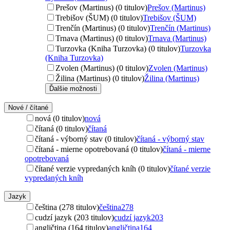
Prešov (Martinus) (0 titulov)
Prešov (Martinus)
Trebišov (ŠUM) (0 titulov)
Trebišov (ŠUM)
Trenčín (Martinus) (0 titulov)
Trenčín (Martinus)
Trnava (Martinus) (0 titulov)
Trnava (Martinus)
Turzovka (Kniha Turzovka) (0 titulov)
Turzovka
(Kniha Turzovka)
Zvolen (Martinus) (0 titulov)
Zvolen (Martinus)
Žilina (Martinus) (0 titulov)
Žilina (Martinus)
Ďalšie možnosti
Nové / čítané
nová (0 titulov)
nová
čítaná (0 titulov)
čítaná
čítaná - výborný stav (0 titulov)
čítaná - výborný stav
čítaná - mierne opotrebovaná (0 titulov)
čítaná - mierne
opotrebovaná
čítané verzie vypredaných kníh (0 titulov)
čítané verzie
vypredaných kníh
Jazyk
čeština (278 titulov)
čeština
278
cudzí jazyk (203 titulov)
cudzí jazyk
203
angličtina (164 titulov)
angličtina
164