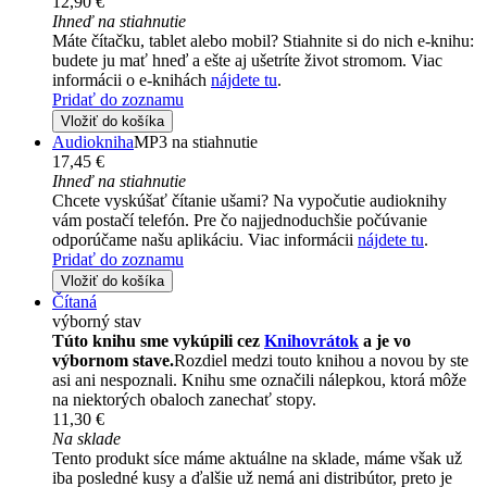
12,90 €
Ihneď na stiahnutie
Máte čítačku, tablet alebo mobil? Stiahnite si do nich e-knihu:
budete ju mať hneď a ešte aj ušetríte život stromom. Viac
informácii o e-knihách
nájdete tu
.
Pridať do zoznamu
Vložiť do košíka
Audiokniha
MP3 na stiahnutie
17,45 €
Ihneď na stiahnutie
Chcete vyskúšať čítanie ušami? Na vypočutie audioknihy
vám postačí telefón. Pre čo najjednoduchšie počúvanie
odporúčame našu aplikáciu. Viac informácii
nájdete tu
.
Pridať do zoznamu
Vložiť do košíka
Čítaná
výborný stav
Túto knihu sme vykúpili cez
Knihovrátok
a je vo
výbornom stave.
Rozdiel medzi touto knihou a novou by ste
asi ani nespoznali. Knihu sme označili nálepkou, ktorá môže
na niektorých obaloch zanechať stopy.
11,30 €
Na sklade
Tento produkt síce máme aktuálne na sklade, máme však už
iba posledné kusy a ďalšie už nemá ani distribútor, preto je