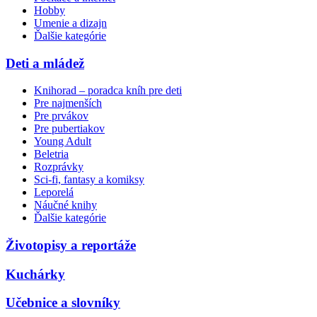
Hobby
Umenie a dizajn
Ďalšie kategórie
Deti a mládež
Knihorad – poradca kníh pre deti
Pre najmenších
Pre prvákov
Pre pubertiakov
Young Adult
Beletria
Rozprávky
Sci-fi, fantasy a komiksy
Leporelá
Náučné knihy
Ďalšie kategórie
Životopisy a reportáže
Kuchárky
Učebnice a slovníky