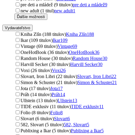
pre deti a mládež (9 titulov)
pre deti a mládež
9
new adult (1 titul)
new adult
1
Ďalšie možnosti
Vydavateľstvo
Kniha Zlín (188 titulov)
Kniha Zlín
188
Ikar (109 titulov)
Ikar
109
Vintage (69 titulov)
Vintage
69
OneHotBook (36 titulov)
OneHotBook
36
Random House (30 titulov)
Random House
30
Harvill Secker (30 titulov)
Harvill Secker
30
Voxi (26 titulov)
Voxi
26
Slovart, Iron Libri (22 titulov)
Slovart, Iron Libri
22
Simon & Schuster (21 titulov)
Simon & Schuster
21
Jota (17 titulov)
Jota
17
Práh (14 titulov)
Práh
14
Ullstein (13 titulov)
Ullstein
13
TIDE exklusiv (11 titulov)
TIDE exklusiv
11
Folio (8 titulov)
Folio
8
Slovart (6 titulov)
Slovart
6
582, Slovart (5 titulov)
582, Slovart
5
Publixing a Ikar (5 titulov)
Publixing a Ikar
5