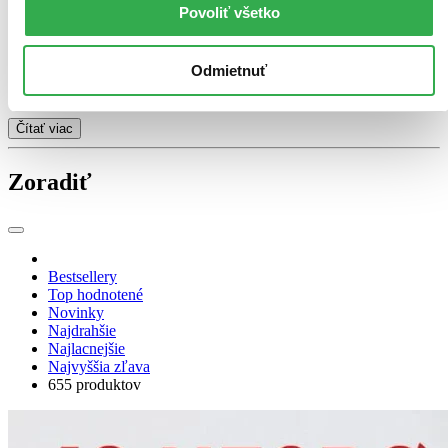
až do poslednej strany. Jeho vorba sa dočkala aj filmových a
Povoliť všetko
seriálových adaptácií. Najznámejšou je hollywoodska verzia
Snehuliaka (2017)
s Michaelom Fassbenderom. Aktuálne pripravuje
Netflix seriál podľa Harryho Holea, ktorý má byť vernejší predlohe
Odmietnuť
a temnejší než film. Prvá séria má vychádzať
z Diablovej hviezdy
,
čo je dramaticky silný základ pre dlhodobú adaptáciu.
Čítať viac
Zoradiť
Bestsellery
Top hodnotené
Novinky
Najdrahšie
Najlacnejšie
Najvyššia zľava
655 produktov