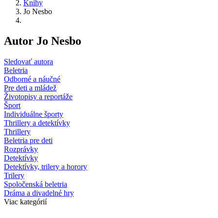
Knihy
Jo Nesbo
Autor Jo Nesbo
Sledovať autora
Beletria
Odborné a náučné
Pre deti a mládež
Životopisy a reportáže
Šport
Individuálne športy
Thrillery a detektívky
Thrillery
Beletria pre deti
Rozprávky
Detektívky
Detektívky, trilery a horory
Trilery
Spoločenská beletria
Dráma a divadelné hry
Viac kategórií