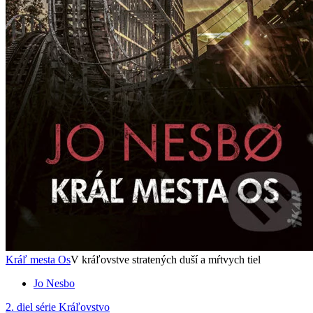
Kráľ mesta Os
V kráľovstve stratených duší a mŕtvych tiel
Jo Nesbo
2. diel série
Kráľovstvo