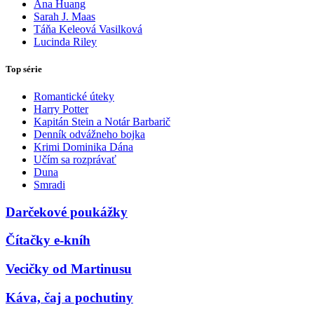
Ana Huang
Sarah J. Maas
Táňa Keleová Vasilková
Lucinda Riley
Top série
Romantické úteky
Harry Potter
Kapitán Stein a Notár Barbarič
Denník odvážneho bojka
Krimi Dominika Dána
Učím sa rozprávať
Duna
Smradi
Darčekové poukážky
Čítačky e-kníh
Vecičky od Martinusu
Káva, čaj a pochutiny