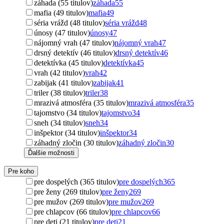
záhada (55 titulov)
záhada
55
mafia (49 titulov)
mafia
49
séria vrážd (48 titulov)
séria vrážd
48
únosy (47 titulov)
únosy
47
nájomný vrah (47 titulov)
nájomný vrah
47
drsný detektív (46 titulov)
drsný detektív
46
detektívka (45 titulov)
detektívka
45
vrah (42 titulov)
vrah
42
zabijak (41 titulov)
zabijak
41
triler (38 titulov)
triler
38
mrazivá atmosféra (35 titulov)
mrazivá atmosféra
35
tajomstvo (34 titulov)
tajomstvo
34
sneh (34 titulov)
sneh
34
inšpektor (34 titulov)
inšpektor
34
záhadný zločin (30 titulov)
záhadný zločin
30
Ďalšie možnosti
Pre koho
pre dospelých (365 titulov)
pre dospelých
365
pre ženy (269 titulov)
pre ženy
269
pre mužov (269 titulov)
pre mužov
269
pre chlapcov (66 titulov)
pre chlapcov
66
pre deti (21 titulov)
pre deti
21