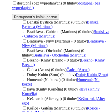
dostupná (bez vypredaných) (0 titulov)
dostupná (bez
vypredaných)
Dostupnosť v kníhkupectve
Banská Bystrica (Martinus) (0 titulov)
Banská
Bystrica (Martinus)
Bratislava - Cubicon (Martinus) (0 titulov)
Bratislava
- Cubicon (Martinus)
Bratislava - Nivy (Martinus) (0 titulov)
Bratislava -
Nivy (Martinus)
Bratislava - Obchodná (Martinus) (0
titulov)
Bratislava - Obchodná (Martinus)
Brezno (Knihy Brezno) (0 titulov)
Brezno (Knihy
Brezno)
Čadca (Arcus) (0 titulov)
Čadca (Arcus)
Dolný Kubín (Zrno) (0 titulov)
Dolný Kubín (Zrno)
Humenné (Na korze) (0 titulov)
Humenné (Na
korze)
Ilava (Knihy Kornélia) (0 titulov)
Ilava (Knihy
Kornélia)
Kežmarok (Alter ego) (0 titulov)
Kežmarok (Alter
ego)
Košice - Galéria (Martinus) (0 titulov)
Košice -