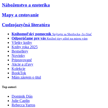
Náboženstvo a ezoterika
Mapy a cestovanie
Cudzojazyčná literatúra
Knihomoľský pomocník
Spýtajte sa Sherlocka, čo čítať
Odporúčame pre vás
Knižné tipy ušité na mieru vám
Všetky knihy
Knihy roka 2025
Bestsellery
Novinky
Pripravované
Akcie a zľavy
Kolekcie
BookTok
Mám záujem o titul
Top autori
Dominik Dán
Julie Caplin
Rebecca Yarros