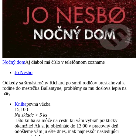
Nočný dom
Aj diabol má číslo v telefónnom zozname
Jo Nesbo
Odkedy sa štrnásťročný Richard po smrti rodičov presťahoval k
rodine do mestečka Ballantyne, problémy sa mu doslova lepia na
päty...
Kniha
pevná väzba
15,10 €
Na sklade > 5 ks
Táto kniha sa môže na cestu ku vám vybrať prakticky
okamžite! Ak si ju objednáte do 13:00 v pracovný deň,
odošleme vám ju ešte dnes, inak najneskôr nasledujúci