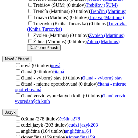
Trebišov (ŠUM) (0 titulov)
Trebišov (ŠUM)
Trenčín (Martinus) (0 titulov)
Trenčín (Martinus)
Trnava (Martinus) (0 titulov)
Trnava (Martinus)
Turzovka (Kniha Turzovka) (0 titulov)
Turzovka
(Kniha Turzovka)
Zvolen (Martinus) (0 titulov)
Zvolen (Martinus)
Žilina (Martinus) (0 titulov)
Žilina (Martinus)
Ďalšie možnosti
Nové / čítané
nová (0 titulov)
nová
čítaná (0 titulov)
čítaná
čítaná - výborný stav (0 titulov)
čítaná - výborný stav
čítaná - mierne opotrebovaná (0 titulov)
čítaná - mierne
opotrebovaná
čítané verzie vypredaných kníh (0 titulov)
čítané verzie
vypredaných kníh
Jazyk
čeština (278 titulov)
čeština
278
cudzí jazyk (203 titulov)
cudzí jazyk
203
angličtina (164 titulov)
angličtina
164
slovenčina (159 titulov)
slovenčina
159