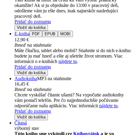
okamžite! Ak si ju objednáte do 13:00 v pracovný deň,
odošleme vám ju ešte dnes, inak najneskôr nasledujúci
pracovný deň.
Pridať do zoznamu
Vložiť do košíka
E-kniha
PDF
EPUB
MOBI
12,90 €
Ihneď na stiahnutie
Máte čítačku, tablet alebo mobil? Stiahnite si do nich e-knihu:
budete ju mať hneď a ešte aj ušetríte život stromom. Viac
informácii o e-knihách
nájdete tu
.
Pridať do zoznamu
Vložiť do košíka
Audiokniha
MP3 na stiahnutie
16,45 €
Ihneď na stiahnutie
Chcete vyskúšať čítanie ušami? Na vypočutie audioknihy
vám postačí telefón. Pre čo najjednoduchšie počúvanie
odporúčame našu aplikáciu. Viac informácii
nájdete tu
.
Pridať do zoznamu
Vložiť do košíka
Čítaná
výborný stav
Túto knihu sme vykúpili cez
Knihovrátok
a je vo