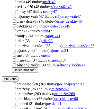
mafia (49 titulov)
mafia
49
séria vrážd (48 titulov)
séria vrážd
48
únosy (47 titulov)
únosy
47
nájomný vrah (47 titulov)
nájomný vrah
47
drsný detektív (46 titulov)
drsný detektív
46
detektívka (45 titulov)
detektívka
45
vrah (42 titulov)
vrah
42
zabijak (41 titulov)
zabijak
41
triler (38 titulov)
triler
38
mrazivá atmosféra (35 titulov)
mrazivá atmosféra
35
tajomstvo (34 titulov)
tajomstvo
34
sneh (34 titulov)
sneh
34
inšpektor (34 titulov)
inšpektor
34
záhadný zločin (30 titulov)
záhadný zločin
30
Ďalšie možnosti
Pre koho
pre dospelých (365 titulov)
pre dospelých
365
pre ženy (269 titulov)
pre ženy
269
pre mužov (269 titulov)
pre mužov
269
pre chlapcov (66 titulov)
pre chlapcov
66
pre deti (21 titulov)
pre deti
21
pre deti a mládež (9 titulov)
pre deti a mládež
9