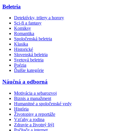
Beletria
Detektívky, trilery a horory
Sci-fi a fantasy
Komiksy
Romantika
Spoločenská beletria
Klasika
Historické
Slovenská beletria
Svetová beletria
Poézia
Ďalšie kategórie
Náučná a odborná
Motivácia a sebarozvoj
Biznis a manažment
Humanitné a spoločenské vedy
História
Životopisy a reportáže
Vzťahy a rodina
Zdravie a životný štýl
Počítače a internet