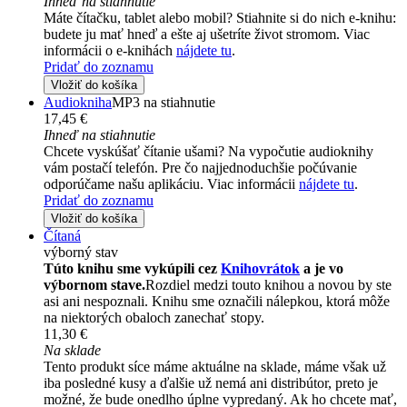
Ihneď na stiahnutie
Máte čítačku, tablet alebo mobil? Stiahnite si do nich e-knihu:
budete ju mať hneď a ešte aj ušetríte život stromom. Viac
informácii o e-knihách
nájdete tu
.
Pridať do zoznamu
Vložiť do košíka
Audiokniha
MP3 na stiahnutie
17,45 €
Ihneď na stiahnutie
Chcete vyskúšať čítanie ušami? Na vypočutie audioknihy
vám postačí telefón. Pre čo najjednoduchšie počúvanie
odporúčame našu aplikáciu. Viac informácii
nájdete tu
.
Pridať do zoznamu
Vložiť do košíka
Čítaná
výborný stav
Túto knihu sme vykúpili cez
Knihovrátok
a je vo
výbornom stave.
Rozdiel medzi touto knihou a novou by ste
asi ani nespoznali. Knihu sme označili nálepkou, ktorá môže
na niektorých obaloch zanechať stopy.
11,30 €
Na sklade
Tento produkt síce máme aktuálne na sklade, máme však už
iba posledné kusy a ďalšie už nemá ani distribútor, preto je
možné, že bude onedlho úplne vypredaný. Ak ho chcete mať,