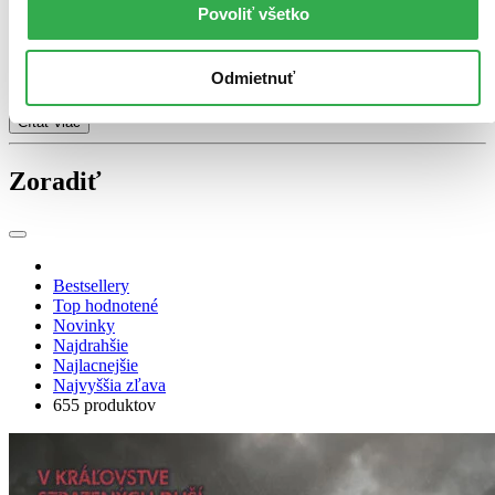
seriálových adaptácií. Najznámejšou je hollywoodska verzia
Povoliť všetko
Snehuliaka (2017)
s Michaelom Fassbenderom. Aktuálne pripravuje
Netflix seriál podľa Harryho Holea, ktorý má byť vernejší predlohe
a temnejší než film. Prvá séria má vychádzať
z Diablovej hviezdy
,
Odmietnuť
čo je dramaticky silný základ pre dlhodobú adaptáciu.
Čítať viac
Zoradiť
Bestsellery
Top hodnotené
Novinky
Najdrahšie
Najlacnejšie
Najvyššia zľava
655 produktov