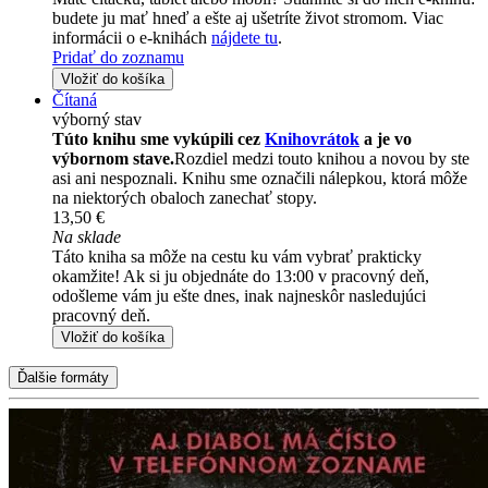
budete ju mať hneď a ešte aj ušetríte život stromom. Viac
informácii o e-knihách
nájdete tu
.
Pridať do zoznamu
Vložiť do košíka
Čítaná
výborný stav
Túto knihu sme vykúpili cez
Knihovrátok
a je vo
výbornom stave.
Rozdiel medzi touto knihou a novou by ste
asi ani nespoznali. Knihu sme označili nálepkou, ktorá môže
na niektorých obaloch zanechať stopy.
13,50 €
Na sklade
Táto kniha sa môže na cestu ku vám vybrať prakticky
okamžite! Ak si ju objednáte do 13:00 v pracovný deň,
odošleme vám ju ešte dnes, inak najneskôr nasledujúci
pracovný deň.
Vložiť do košíka
Ďalšie formáty