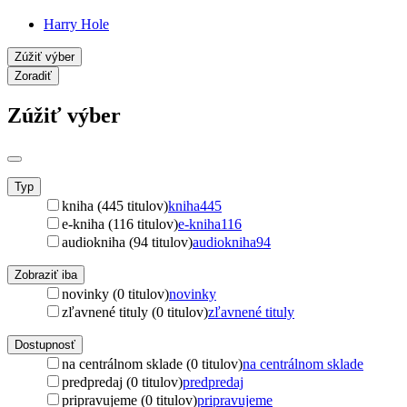
Harry Hole
Zúžiť výber
Zoradiť
Zúžiť výber
Typ
kniha (445 titulov)
kniha
445
e-kniha (116 titulov)
e-kniha
116
audiokniha (94 titulov)
audiokniha
94
Zobraziť iba
novinky (0 titulov)
novinky
zľavnené tituly (0 titulov)
zľavnené tituly
Dostupnosť
na centrálnom sklade (0 titulov)
na centrálnom sklade
predpredaj (0 titulov)
predpredaj
pripravujeme (0 titulov)
pripravujeme