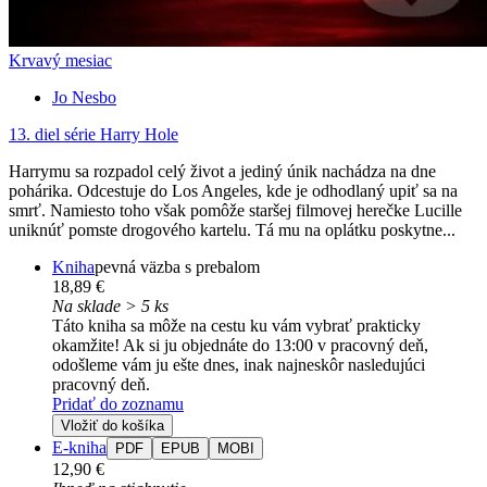
Krvavý mesiac
Jo Nesbo
13. diel série
Harry Hole
Harrymu sa rozpadol celý život a jediný únik nachádza na dne
pohárika. Odcestuje do Los Angeles, kde je odhodlaný upiť sa na
smrť. Namiesto toho však pomôže staršej filmovej herečke Lucille
uniknúť pomste drogového kartelu. Tá mu na oplátku poskytne...
Kniha
pevná väzba s prebalom
18,89 €
Na sklade > 5 ks
Táto kniha sa môže na cestu ku vám vybrať prakticky
okamžite! Ak si ju objednáte do 13:00 v pracovný deň,
odošleme vám ju ešte dnes, inak najneskôr nasledujúci
pracovný deň.
Pridať do zoznamu
Vložiť do košíka
E-kniha
PDF
EPUB
MOBI
12,90 €