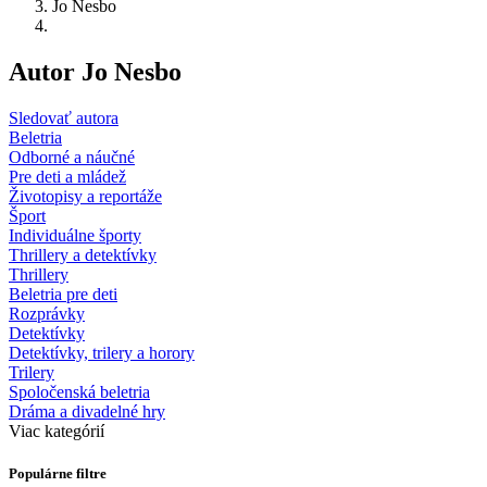
Jo Nesbo
Autor Jo Nesbo
Sledovať autora
Beletria
Odborné a náučné
Pre deti a mládež
Životopisy a reportáže
Šport
Individuálne športy
Thrillery a detektívky
Thrillery
Beletria pre deti
Rozprávky
Detektívky
Detektívky, trilery a horory
Trilery
Spoločenská beletria
Dráma a divadelné hry
Viac kategórií
Populárne filtre