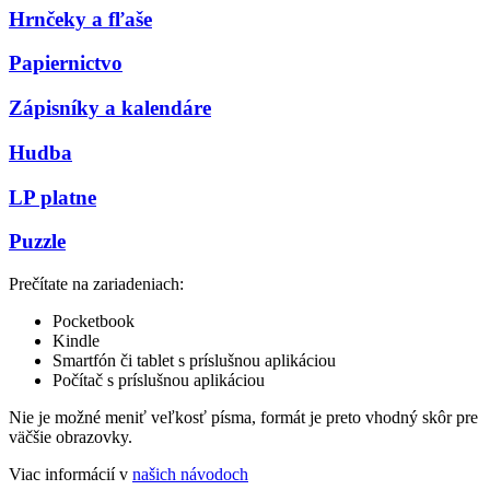
Hrnčeky a fľaše
Papiernictvo
Zápisníky a kalendáre
Hudba
LP platne
Puzzle
Prečítate na zariadeniach:
Pocketbook
Kindle
Smartfón či tablet s príslušnou aplikáciou
Počítač s príslušnou aplikáciou
Nie je možné meniť veľkosť písma, formát je preto vhodný skôr pre
väčšie obrazovky.
Viac informácií v
našich návodoch