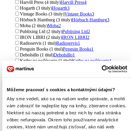
Harvill Press (4 tituly)
Harvill Press
4
Hogarth (3 tituly)
Hogarth
3
Vintage Books (3 tituly)
Vintage Books
3
Hörbuch Hamburg (3 tituly)
Hörbuch Hamburg
3
Moba (2 tituly)
Moba
2
Publixing Ltd (2 tituly)
Publixing Ltd
2
IRON LIBRI (2 tituly)
IRON LIBRI
2
Radioservis (1 titul)
Radioservis
1
Penguin Books (1 titul)
Penguin Books
1
Debolsillo (1 titul)
Debolsillo
1
Knihy na počúvanie (1 titul)
Knihy na počúvanie
1
Knihy do ucha (1 titul)
Knihy do ucha
1
Ďalšie možnosti
Väzba
brožovaná väzba (210 titulov)
brožovaná väzba
210
Môžeme pracovať s cookies a kontaktnými údajmi?
pevná väzba s prebalom (138 titulov)
pevná väzba s
Aby sme vedeli, ako sa na našom webe správate, a mohli
prebalom
138
vám zobraziť tie najlepšie tipy na knihy, zbierame cookies.
pevná väzba (84 titulov)
pevná väzba
84
Niektoré sú naozaj potrebné a bez nich by naša stránka
Formát
vôbec nefungovala. Okrem toho používame analytické
E-kniha: EPUB (111 titulov)
E-kniha: EPUB
111
cookies, ktoré nám umožňujú zisťovať, ako náš web
E-kniha: MOBI (85 titulov)
E-kniha: MOBI
85