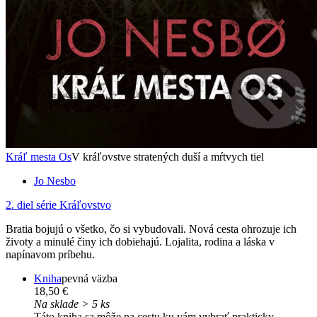
Kráľ mesta Os
V kráľovstve stratených duší a mŕtvych tiel
Jo Nesbo
2. diel série
Kráľovstvo
Bratia bojujú o všetko, čo si vybudovali. Nová cesta ohrozuje ich
životy a minulé činy ich dobiehajú. Lojalita, rodina a láska v
napínavom príbehu.
Kniha
pevná väzba
18,50 €
Na sklade > 5 ks
Táto kniha sa môže na cestu ku vám vybrať prakticky