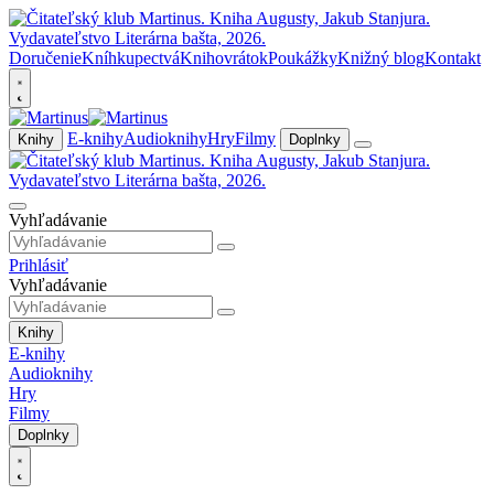
Doručenie
Kníhkupectvá
Knihovrátok
Poukážky
Knižný blog
Kontakt
E-knihy
Audioknihy
Hry
Filmy
Knihy
Doplnky
Vyhľadávanie
Prihlásiť
Vyhľadávanie
Knihy
E-knihy
Audioknihy
Hry
Filmy
Doplnky