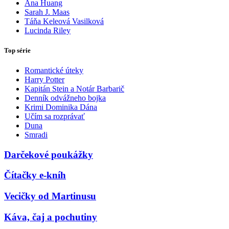
Ana Huang
Sarah J. Maas
Táňa Keleová Vasilková
Lucinda Riley
Top série
Romantické úteky
Harry Potter
Kapitán Stein a Notár Barbarič
Denník odvážneho bojka
Krimi Dominika Dána
Učím sa rozprávať
Duna
Smradi
Darčekové poukážky
Čítačky e-kníh
Vecičky od Martinusu
Káva, čaj a pochutiny