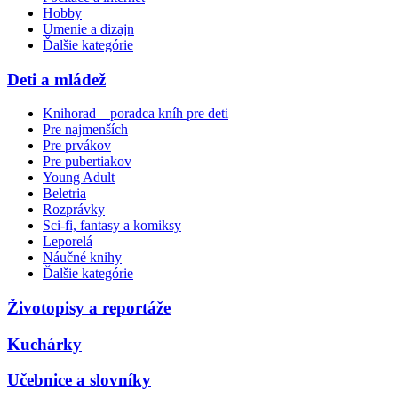
Hobby
Umenie a dizajn
Ďalšie kategórie
Deti a mládež
Knihorad – poradca kníh pre deti
Pre najmenších
Pre prvákov
Pre pubertiakov
Young Adult
Beletria
Rozprávky
Sci-fi, fantasy a komiksy
Leporelá
Náučné knihy
Ďalšie kategórie
Životopisy a reportáže
Kuchárky
Učebnice a slovníky