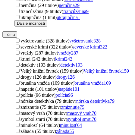
nemčina (29 titulov)
nemčina
29
francúzština (9 titulov)
francúzština
9
ukrajinčina (1 titul)
ukrajinčina
1
Ďalšie možnosti
Téma
vyšetrovanie (328 titulov)
vyšetrovanie
328
severské krimi (322 titulov)
severské krimi
322
vraždy (287 titulov)
vraždy
287
krimi (242 titulov)
krimi
242
detektív (193 titulov)
detektív
193
Velký knižní čtvrtek (159 titulov)
Velký knižní čtvrtek
159
drogy (126 titulov)
drogy
126
brutálna vražda (109 titulov)
brutálna vražda
109
napätie (101 titulov)
napätie
101
polícia (96 titulov)
polícia
96
nórska detektívka (79 titulov)
nórska detektívka
79
zmiznutie (75 titulov)
zmiznutie
75
masový vrah (70 titulov)
masový vrah
70
symbol smrti (70 titulov)
symbol smrti
70
minulosť (64 titulov)
minulosť
64
záhada (55 titulov)
záhada
55