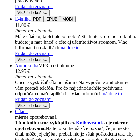
pracovný deň.
Pridať do zoznamu
Vložiť do košíka
E-kniha
PDF
EPUB
MOBI
11,00 €
Ihneď na stiahnutie
Máte čítačku, tablet alebo mobil? Stiahnite si do nich e-knihu:
budete ju mať hneď a ešte aj ušetríte život stromom. Viac
informácii o e-knihách
nájdete tu
.
Pridať do zoznamu
Vložiť do košíka
Audiokniha
MP3 na stiahnutie
12,95 €
Ihneď na stiahnutie
Chcete vyskúšať čítanie ušami? Na vypočutie audioknihy
vám postačí telefón. Pre čo najjednoduchšie počúvanie
odporúčame našu aplikáciu. Viac informácii
nájdete tu
.
Pridať do zoznamu
Vložiť do košíka
Čítaná
mierne opotrebovaná
Túto knihu sme vykúpili cez
Knihovrátok
a je mierne
opotrebovaná.
Na tejto knihe už síce poznať, že ju niekto
čítal, môže jej chýbať prebal, nie je však poškodená tak, aby
to akokoľvek znižovalo zážitok z jej obsahu. Knihu sme