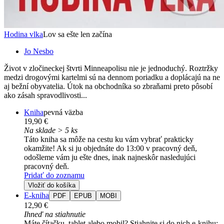
Hodina vlka
Lov sa ešte len začína
Jo Nesbo
Život v zločineckej štvrti Minneapolisu nie je jednoduchý. Roztržky
medzi drogovými kartelmi sú na dennom poriadku a doplácajú na ne
aj bežní obyvatelia. Útok na obchodníka so zbraňami preto pôsobí
ako zásah spravodlivosti...
Kniha
pevná väzba
19,90 €
Na sklade > 5 ks
Táto kniha sa môže na cestu ku vám vybrať prakticky
okamžite! Ak si ju objednáte do 13:00 v pracovný deň,
odošleme vám ju ešte dnes, inak najneskôr nasledujúci
pracovný deň.
Pridať do zoznamu
Vložiť do košíka
E-kniha
PDF
EPUB
MOBI
12,90 €
Ihneď na stiahnutie
Máte čítačku, tablet alebo mobil? Stiahnite si do nich e-knihu: