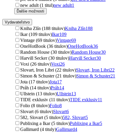
new adult (1 titul)
new adult
1
Ďalšie možnosti
Vydavateľstvo
Kniha Zlín (188 titulov)
Kniha Zlín
188
Ikar (109 titulov)
Ikar
109
Vintage (69 titulov)
Vintage
69
OneHotBook (36 titulov)
OneHotBook
36
Random House (30 titulov)
Random House
30
Harvill Secker (30 titulov)
Harvill Secker
30
Voxi (26 titulov)
Voxi
26
Slovart, Iron Libri (22 titulov)
Slovart, Iron Libri
22
Simon & Schuster (21 titulov)
Simon & Schuster
21
Jota (17 titulov)
Jota
17
Práh (14 titulov)
Práh
14
Ullstein (13 titulov)
Ullstein
13
TIDE exklusiv (11 titulov)
TIDE exklusiv
11
Folio (8 titulov)
Folio
8
Slovart (6 titulov)
Slovart
6
582, Slovart (5 titulov)
582, Slovart
5
Publixing a Ikar (5 titulov)
Publixing a Ikar
5
Gallimard (4 tituly)
Gallimard
4