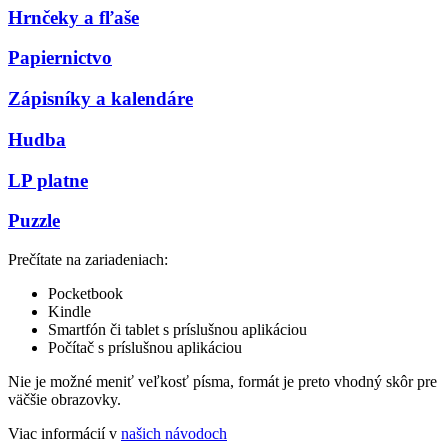
Hrnčeky a fľaše
Papiernictvo
Zápisníky a kalendáre
Hudba
LP platne
Puzzle
Prečítate na zariadeniach:
Pocketbook
Kindle
Smartfón či tablet s príslušnou aplikáciou
Počítač s príslušnou aplikáciou
Nie je možné meniť veľkosť písma, formát je preto vhodný skôr pre
väčšie obrazovky.
Viac informácií v
našich návodoch