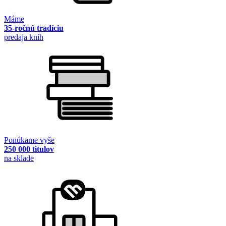
Máme
35-ročnú tradíciu
predaja kníh
Ponúkame vyše
250 000 titulov
na sklade