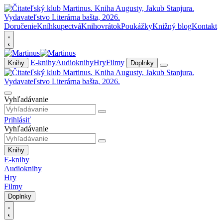
Doručenie
Kníhkupectvá
Knihovrátok
Poukážky
Knižný blog
Kontakt
E-knihy
Audioknihy
Hry
Filmy
Knihy
Doplnky
Vyhľadávanie
Prihlásiť
Vyhľadávanie
Knihy
E-knihy
Audioknihy
Hry
Filmy
Doplnky