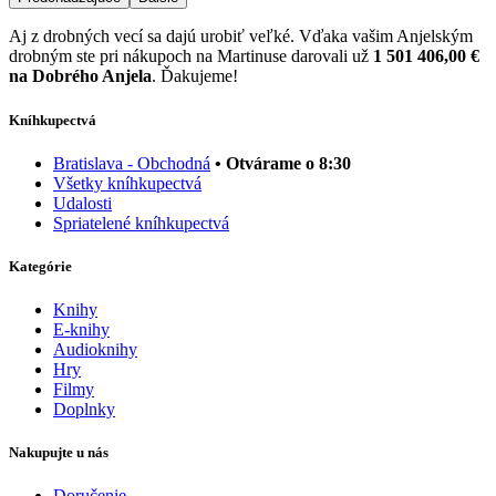
Aj z drobných vecí sa dajú urobiť veľké. Vďaka vašim Anjelským
drobným ste pri nákupoch na Martinuse darovali už
1 501 406,00 €
na Dobrého Anjela
. Ďakujeme!
Kníhkupectvá
Bratislava - Obchodná
• Otvárame o 8:30
Všetky kníhkupectvá
Udalosti
Spriatelené kníhkupectvá
Kategórie
Knihy
E-knihy
Audioknihy
Hry
Filmy
Doplnky
Nakupujte u nás
Doručenie