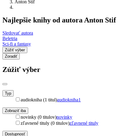
Anton Stif
Najlepšie knihy od autora Anton Stif
Sledovať autora
Beletria
Sci-fi a fantasy
Zúžiť výber
Zoradiť
Zúžiť výber
Typ
audiokniha (1 titul)
audiokniha
1
Zobraziť iba
novinky (0 titulov)
novinky
zľavnené tituly (0 titulov)
zľavnené tituly
Dostupnosť