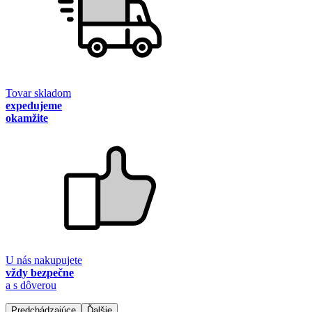
Tovar skladom
expedujeme
okamžite
U nás nakupujete
vždy bezpečne
a s dôverou
Predchádzajúce
Ďalšie