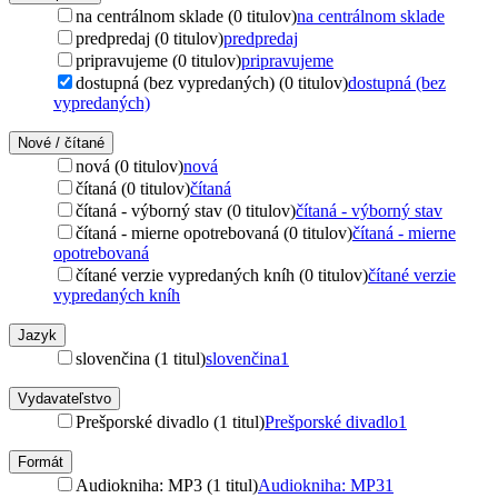
na centrálnom sklade (0 titulov)
na centrálnom sklade
predpredaj (0 titulov)
predpredaj
pripravujeme (0 titulov)
pripravujeme
dostupná (bez vypredaných) (0 titulov)
dostupná (bez
vypredaných)
Nové / čítané
nová (0 titulov)
nová
čítaná (0 titulov)
čítaná
čítaná - výborný stav (0 titulov)
čítaná - výborný stav
čítaná - mierne opotrebovaná (0 titulov)
čítaná - mierne
opotrebovaná
čítané verzie vypredaných kníh (0 titulov)
čítané verzie
vypredaných kníh
Jazyk
slovenčina (1 titul)
slovenčina
1
Vydavateľstvo
Prešporské divadlo (1 titul)
Prešporské divadlo
1
Formát
Audiokniha: MP3 (1 titul)
Audiokniha: MP3
1