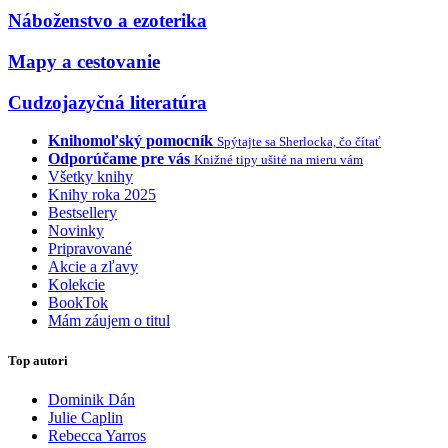
Náboženstvo a ezoterika
Mapy a cestovanie
Cudzojazyčná literatúra
Knihomoľský pomocník
Spýtajte sa Sherlocka, čo čítať
Odporúčame pre vás
Knižné tipy ušité na mieru vám
Všetky knihy
Knihy roka 2025
Bestsellery
Novinky
Pripravované
Akcie a zľavy
Kolekcie
BookTok
Mám záujem o titul
Top autori
Dominik Dán
Julie Caplin
Rebecca Yarros