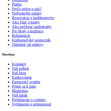
Platba
Prečo práve u nás?
Najčastejšie otázky
Rezervácia v kníhkupectve
Ako čítať e-knihy
Ako počúvať audioknihy
Pre školy a knižnice
Reklamácie
Knihomoľský pomocník
Odstúpiť od zmluvy
Martinus
Kontakty
Náš príbeh
Náš blog
Knihovrátok
Partnerský systém
Pridaj sa k nám
Marketing
Náš labák
Prehlásenie o cookies
Vyhlásenie o prístupnosti