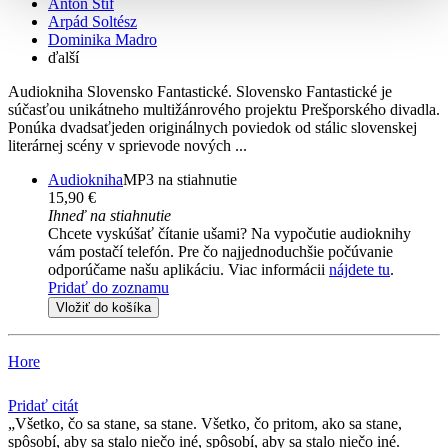
Anton Stif
Arpád Soltész
Dominika Madro
ďalší
Audiokniha Slovensko Fantastické. Slovensko Fantastické je
súčasťou unikátneho multižánrového projektu Prešporského divadla.
Ponúka dvadsaťjeden originálnych poviedok od stálic slovenskej
literárnej scény v sprievode nových ...
Audiokniha
MP3 na stiahnutie
15,90 €
Ihneď na stiahnutie
Chcete vyskúšať čítanie ušami? Na vypočutie audioknihy
vám postačí telefón. Pre čo najjednoduchšie počúvanie
odporúčame našu aplikáciu. Viac informácii
nájdete tu
.
Pridať do zoznamu
Vložiť do košíka
Hore
Pridať citát
Všetko, čo sa stane, sa stane. Všetko, čo pritom, ako sa stane,
spôsobí, aby sa stalo niečo iné, spôsobí, aby sa stalo niečo iné.