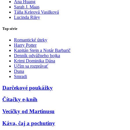
Ana Huang
Sarah J. Maas
Táňa Keleová Vasilková
Lucinda Riley
Top série
Romantické úteky
Harry Potter
Kapitán Stein a Notár Barbarič
Denník odvážneho bojka
Krimi Dominika Dána
Učím sa rozprávať
Duna
Smradi
Darčekové poukážky
Čítačky e-kníh
Vecičky od Martinusu
Káva, čaj a pochutiny