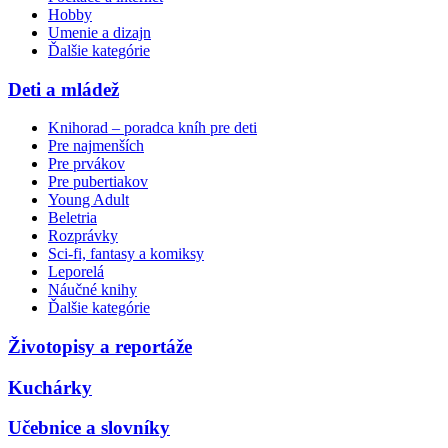
Hobby
Umenie a dizajn
Ďalšie kategórie
Deti a mládež
Knihorad – poradca kníh pre deti
Pre najmenších
Pre prvákov
Pre pubertiakov
Young Adult
Beletria
Rozprávky
Sci-fi, fantasy a komiksy
Leporelá
Náučné knihy
Ďalšie kategórie
Životopisy a reportáže
Kuchárky
Učebnice a slovníky