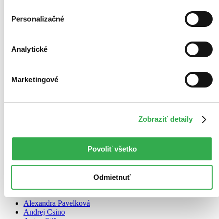
Personalizačné
Analytické
Marketingové
Zobraziť detaily
Povoliť všetko
Odmietnuť
Audiokniha
Slovensko Fantastické
Alexandra Pavelková
Andrej Csino