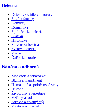
Beletria
Detektívky, trilery a horory
Sci-fi a fantasy
Komiksy
Romantika
Spoločenská beletria
Klasika
Historické
Slovenská beletria
Svetová beletria
Poézia
Ďalšie kategórie
Náučná a odborná
Motivácia a sebarozvoj
Biznis a manažment
Humanitné a spoločenské vedy
História
Životopisy a reportáže
Vzťahy a rodina
Zdravie a životný štýl
Počítače a internet