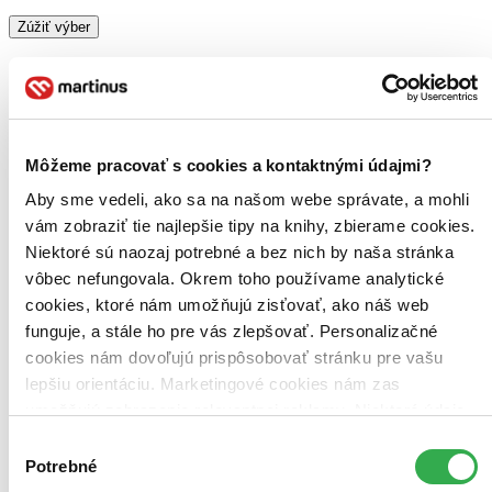
Zúžiť výber
Zoradiť
Môžeme pracovať s cookies a kontaktnými údajmi?
Bestsellery
Top hodnotené
Aby sme vedeli, ako sa na našom webe správate, a mohli
Novinky
vám zobraziť tie najlepšie tipy na knihy, zbierame cookies.
Najdrahšie
Niektoré sú naozaj potrebné a bez nich by naša stránka
Najlacnejšie
Najvyššia zľava
vôbec nefungovala. Okrem toho používame analytické
cookies, ktoré nám umožňujú zisťovať, ako náš web
funguje, a stále ho pre vás zlepšovať. Personalizačné
Použité filtre
Zrušiť filtre
cookies nám dovoľujú prispôsobovať stránku pre vašu
dostupné
lepšiu orientáciu. Marketingové cookies nám zas
umožňujú zobrazenie relevantnej reklamy. Niektoré údaje
zdieľame aj s tretími stranami. Veľmi by nám pomohlo,
Výber
keby sme mohli používať všetky tieto cookies. Ďakujeme!
Potrebné
súhlasu