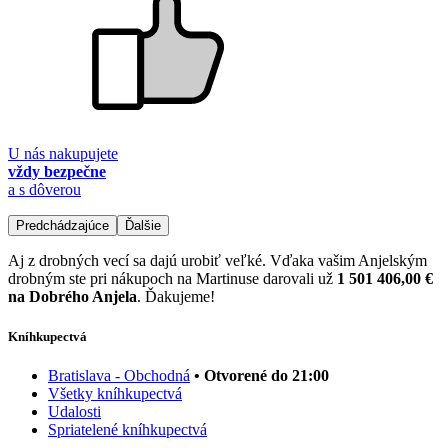
U nás nakupujete
vždy bezpečne
a s dôverou
Predchádzajúce
Ďalšie
Aj z drobných vecí sa dajú urobiť veľké. Vďaka vašim Anjelským
drobným ste pri nákupoch na Martinuse darovali už
1 501 406,00 €
na Dobrého Anjela
. Ďakujeme!
Kníhkupectvá
Bratislava - Obchodná
• Otvorené do 21:00
Všetky kníhkupectvá
Udalosti
Spriatelené kníhkupectvá