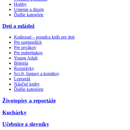
Hobby
Umenie a dizajn
Ďalšie kategórie
Deti a mládež
Knihorad – poradca kníh pre deti
Pre najmenších
Pre prvákov
Pre pubertiakov
Young Adult
Beletria
Rozprávky
Sci-fi, fantasy a komiksy
Leporelá
Náučné knihy
Ďalšie kategórie
Životopisy a reportáže
Kuchárky
Učebnice a slovníky