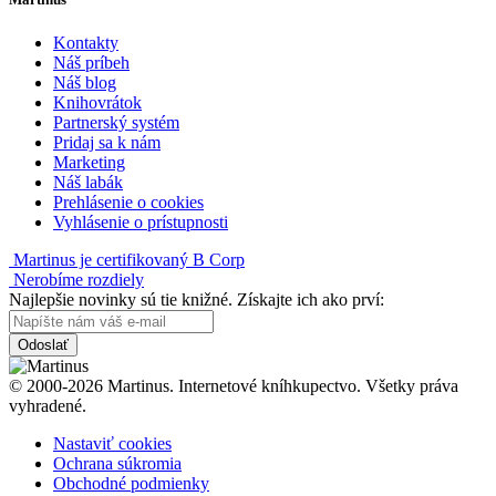
Kontakty
Náš príbeh
Náš blog
Knihovrátok
Partnerský systém
Pridaj sa k nám
Marketing
Náš labák
Prehlásenie o cookies
Vyhlásenie o prístupnosti
Martinus je certifikovaný B Corp
Nerobíme rozdiely
Najlepšie novinky sú tie knižné. Získajte ich ako prví:
Odoslať
© 2000-2026 Martinus. Internetové kníhkupectvo. Všetky práva
vyhradené.
Nastaviť cookies
Ochrana súkromia
Obchodné podmienky