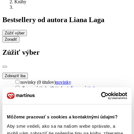
Knihy
Bestsellery od autora Liana Laga
Zúžiť výber
Zoradiť
Zúžiť výber
Zobraziť iba
novinky (0 titulov)
novinky
zľavnené tituly (0 titulov)
zľavnené tituly
Dostupnosť
na centrálnom sklade (0 titulov)
na centrálnom sklade
predpredaj (0 titulov)
predpredaj
Môžeme pracovať s cookies a kontaktnými údajmi?
pripravujeme (0 titulov)
pripravujeme
dostupná (bez vypredaných) (0 titulov)
dostupná (bez
Aby sme vedeli, ako sa na našom webe správate, a
vypredaných)
mohli vám zobraziť tie najlepšie tipy na knihy, zbierame