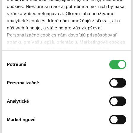
Nové / čítané
cookies. Niektoré sú naozaj potrebné a bez nich by naša
nová (0 titulov)
nová
stránka vôbec nefungovala. Okrem toho používame
čítaná (0 titulov)
čítaná
analytické cookies, ktoré nám umožňujú zisťovať, ako
čítaná - výborný stav (0 titulov)
čítaná - výborný stav
náš web funguje, a stále ho pre vás zlepšovať.
čítaná - mierne opotrebovaná (0 titulov)
čítaná - mierne
opotrebovaná
Personalizačné cookies nám dovoľujú prispôsobovať
čítané verzie vypredaných kníh (0 titulov)
čítané verzie
stránku pre vašu lepšiu orientáciu. Marketingové cookies
vypredaných kníh
nám zas umožňujú zobrazenie relevantnej reklamy.
Niektoré údaje zdieľame aj s tretími stranami. Veľmi by
Zúžiť výber
Výber
nám pomohlo, keby sme mohli používať všetky tieto
Potrebné
súhlasu
Zoradiť
cookies. Ďakujeme!
Personalizačné
Bestsellery
Analytické
Top hodnotené
Novinky
Najdrahšie
Najlacnejšie
Marketingové
Najvyššia zľava