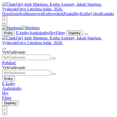
Doručenie
Kníhkupectvá
Knihovrátok
Poukážky
Knižný blog
Kontakt
E-knihy
Audioknihy
Hry
Filmy
Knihy
Doplnky
Vyhľadávanie
Prihlásiť
Vyhľadávanie
Knihy
E-knihy
Audioknihy
Hry
Filmy
Doplnky