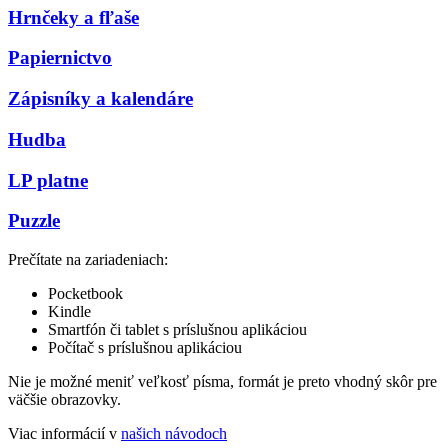
Hrnčeky a fľaše
Papiernictvo
Zápisníky a kalendáre
Hudba
LP platne
Puzzle
Prečítate na zariadeniach:
Pocketbook
Kindle
Smartfón či tablet s príslušnou aplikáciou
Počítač s príslušnou aplikáciou
Nie je možné meniť veľkosť písma, formát je preto vhodný skôr pre
väčšie obrazovky.
Viac informácií v
našich návodoch