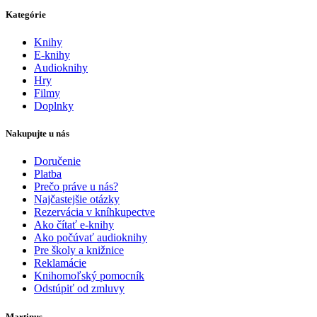
Kategórie
Knihy
E-knihy
Audioknihy
Hry
Filmy
Doplnky
Nakupujte u nás
Doručenie
Platba
Prečo práve u nás?
Najčastejšie otázky
Rezervácia v kníhkupectve
Ako čítať e-knihy
Ako počúvať audioknihy
Pre školy a knižnice
Reklamácie
Knihomoľský pomocník
Odstúpiť od zmluvy
Martinus