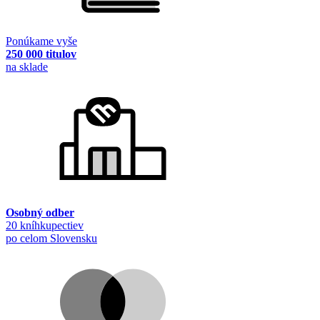
Ponúkame vyše
250 000 titulov
na sklade
Osobný odber
20 kníhkupectiev
po celom Slovensku