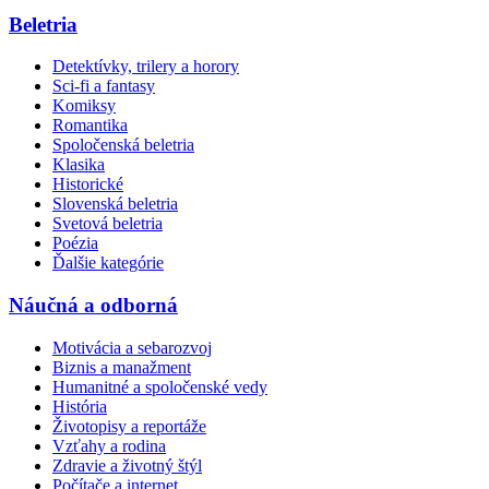
Beletria
Detektívky, trilery a horory
Sci-fi a fantasy
Komiksy
Romantika
Spoločenská beletria
Klasika
Historické
Slovenská beletria
Svetová beletria
Poézia
Ďalšie kategórie
Náučná a odborná
Motivácia a sebarozvoj
Biznis a manažment
Humanitné a spoločenské vedy
História
Životopisy a reportáže
Vzťahy a rodina
Zdravie a životný štýl
Počítače a internet