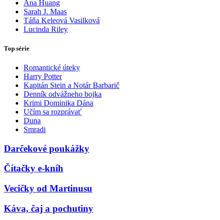
Ana Huang
Sarah J. Maas
Táňa Keleová Vasilková
Lucinda Riley
Top série
Romantické úteky
Harry Potter
Kapitán Stein a Notár Barbarič
Denník odvážneho bojka
Krimi Dominika Dána
Učím sa rozprávať
Duna
Smradi
Darčekové poukážky
Čítačky e-kníh
Vecičky od Martinusu
Káva, čaj a pochutiny