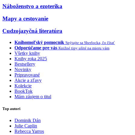
Náboženstvo a ezoterika
Mapy a cestovanie
Cudzojazyčná literatúra
Knihomoľský pomocník
Spýtajte sa Sherlocka, čo čítať
Odporúčame pre vás
Knižné tipy ušité na mieru vám
Všetky knihy
Knihy roka 2025
Bestsellery
Novinky
Pripravované
Akcie a zľavy
Kolekcie
BookTok
Mám záujem o titul
Top autori
Dominik Dán
Julie Caplin
Rebecca Yarros