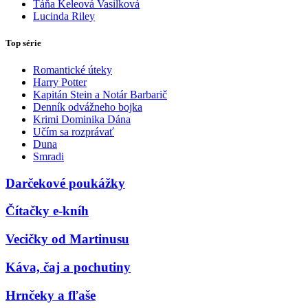
Táňa Keleová Vasilková
Lucinda Riley
Top série
Romantické úteky
Harry Potter
Kapitán Stein a Notár Barbarič
Denník odvážneho bojka
Krimi Dominika Dána
Učím sa rozprávať
Duna
Smradi
Darčekové poukážky
Čítačky e-kníh
Vecičky od Martinusu
Káva, čaj a pochutiny
Hrnčeky a fľaše