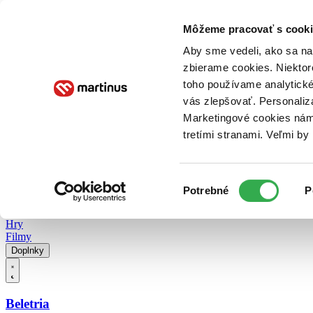
Doručenie
Kníhkupectvá
Knihovrátok
Poukážky
Knižný blog
Kontakt
Môžeme pracovať s cooki
Aby sme vedeli, ako sa na 
zbierame cookies. Niektor
E-knihy
Audioknihy
Hry
Filmy
Knihy
Doplnky
toho používame analytické
vás zlepšovať. Personaliz
Vyhľadávanie
Marketingové cookies nám 
tretími stranami. Veľmi b
Prihlásiť
Vyhľadávanie
Výber
Knihy
Potrebné
P
súhlasu
E-knihy
Audioknihy
Hry
Filmy
Doplnky
Beletria