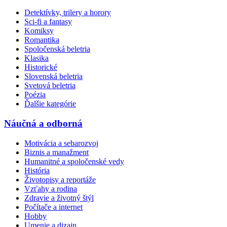
Detektívky, trilery a horory
Sci-fi a fantasy
Komiksy
Romantika
Spoločenská beletria
Klasika
Historické
Slovenská beletria
Svetová beletria
Poézia
Ďalšie kategórie
Náučná a odborná
Motivácia a sebarozvoj
Biznis a manažment
Humanitné a spoločenské vedy
História
Životopisy a reportáže
Vzťahy a rodina
Zdravie a životný štýl
Počítače a internet
Hobby
Umenie a dizajn