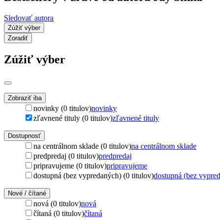
Sledovať autora
Zúžiť výber
Zoradiť
Zúžiť výber
Zobraziť iba
novinky (0 titulov)
novinky
zľavnené tituly (0 titulov)
zľavnené tituly
Dostupnosť
na centrálnom sklade (0 titulov)
na centrálnom sklade
predpredaj (0 titulov)
predpredaj
pripravujeme (0 titulov)
pripravujeme
dostupná (bez vypredaných) (0 titulov)
dostupná (bez vypre
Nové / čítané
nová (0 titulov)
nová
čítaná (0 titulov)
čítaná