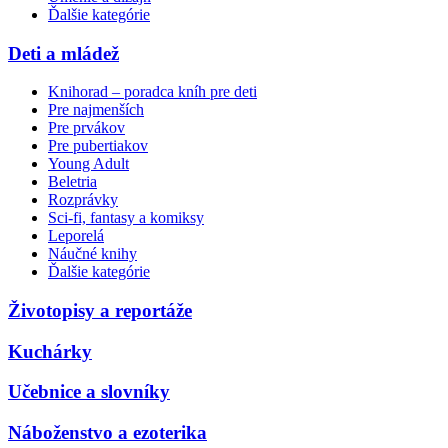
Ďalšie kategórie
Deti a mládež
Knihorad – poradca kníh pre deti
Pre najmenších
Pre prvákov
Pre pubertiakov
Young Adult
Beletria
Rozprávky
Sci-fi, fantasy a komiksy
Leporelá
Náučné knihy
Ďalšie kategórie
Životopisy a reportáže
Kuchárky
Učebnice a slovníky
Náboženstvo a ezoterika