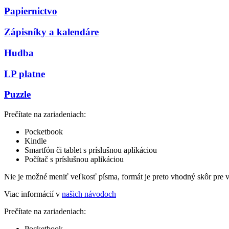
Papiernictvo
Zápisníky a kalendáre
Hudba
LP platne
Puzzle
Prečítate na zariadeniach:
Pocketbook
Kindle
Smartfón či tablet s príslušnou aplikáciou
Počítač s príslušnou aplikáciou
Nie je možné meniť veľkosť písma, formát je preto vhodný skôr pre 
Viac informácií v
našich návodoch
Prečítate na zariadeniach:
Pocketbook