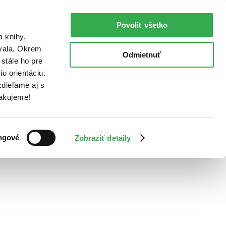
Povoliť všetko
a knihy,
ovala. Okrem
Odmietnuť
stále ho pre
u orientáciu.
dieľame aj s
Ďakujeme!
ngové
Zobraziť detaily