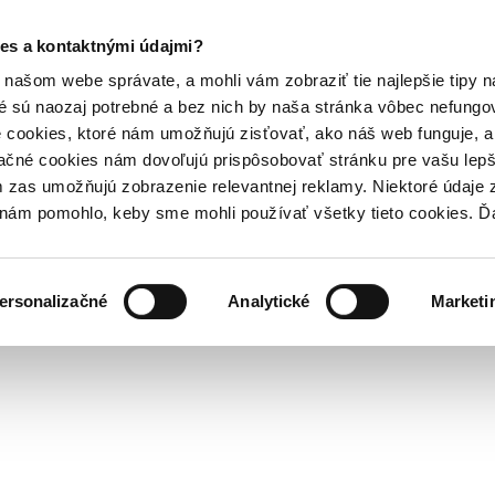
es a kontaktnými údajmi?
našom webe správate, a mohli vám zobraziť tie najlepšie tipy n
é sú naozaj potrebné a bez nich by naša stránka vôbec nefung
 cookies, ktoré nám umožňujú zisťovať, ako náš web funguje, a 
ačné cookies nám dovoľujú prispôsobovať stránku pre vašu lepši
zas umožňujú zobrazenie relevantnej reklamy. Niektoré údaje z
y nám pomohlo, keby sme mohli používať všetky tieto cookies. 
ersonalizačné
Analytické
Marketi