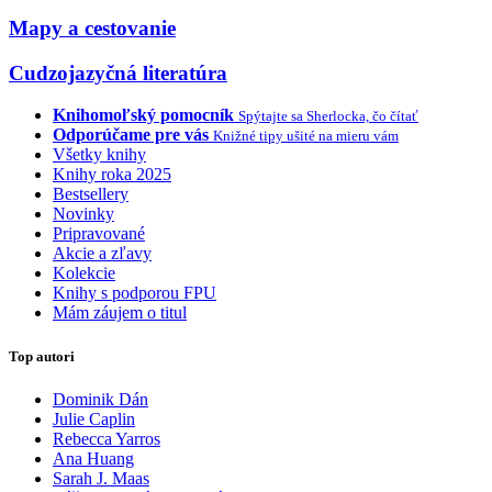
Mapy a cestovanie
Cudzojazyčná literatúra
Knihomoľský pomocník
Spýtajte sa Sherlocka, čo čítať
Odporúčame pre vás
Knižné tipy ušité na mieru vám
Všetky knihy
Knihy roka 2025
Bestsellery
Novinky
Pripravované
Akcie a zľavy
Kolekcie
Knihy s podporou FPU
Mám záujem o titul
Top autori
Dominik Dán
Julie Caplin
Rebecca Yarros
Ana Huang
Sarah J. Maas