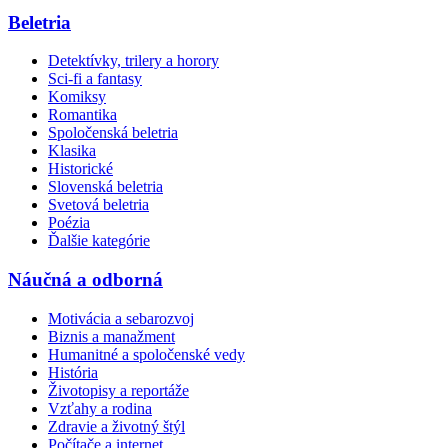
Beletria
Detektívky, trilery a horory
Sci-fi a fantasy
Komiksy
Romantika
Spoločenská beletria
Klasika
Historické
Slovenská beletria
Svetová beletria
Poézia
Ďalšie kategórie
Náučná a odborná
Motivácia a sebarozvoj
Biznis a manažment
Humanitné a spoločenské vedy
História
Životopisy a reportáže
Vzťahy a rodina
Zdravie a životný štýl
Počítače a internet