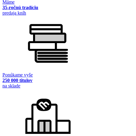
Máme
35-ročnú tradíciu
predaja kníh
Ponúkame vyše
250 000 titulov
na sklade