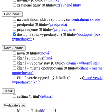
novinky (0 titulov)
novinky
zľavnené tituly (0 titulov)
zľavnené tituly
Dostupnosť
na centrálnom sklade (0 titulov)
na centrálnom sklade
predpredaj (0 titulov)
predpredaj
pripravujeme (0 titulov)
pripravujeme
dostupná (bez vypredaných) (0 titulov)
dostupná (bez
vypredaných)
Nové / čítané
nová (0 titulov)
nová
čítaná (0 titulov)
čítaná
čítaná - výborný stav (0 titulov)
čítaná - výborný stav
čítaná - mierne opotrebovaná (0 titulov)
čítaná - mierne
opotrebovaná
čítané verzie vypredaných kníh (0 titulov)
čítané verzie
vypredaných kníh
Jazyk
čeština (1 titul)
čeština
1
Vydavateľstvo
Mindok (1 titul)
Mindok
1