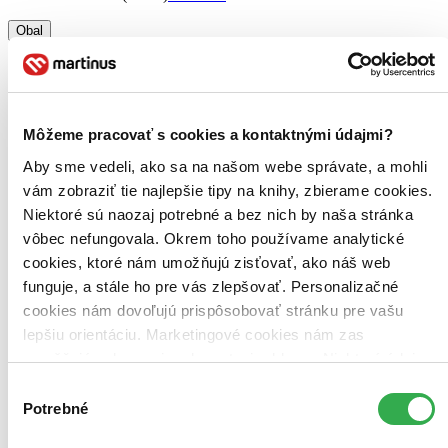
Obal
krabička (1 titul)
krabička
1
Zúžiť výber
Zoradiť
Môžeme pracovať s cookies a kontaktnými údajmi?
Aby sme vedeli, ako sa na našom webe správate, a mohli
vám zobraziť tie najlepšie tipy na knihy, zbierame cookies.
Niektoré sú naozaj potrebné a bez nich by naša stránka
Bestsellery
vôbec nefungovala. Okrem toho používame analytické
Top hodnotené
Novinky
cookies, ktoré nám umožňujú zisťovať, ako náš web
Najdrahšie
funguje, a stále ho pre vás zlepšovať. Personalizačné
Najlacnejšie
cookies nám dovoľujú prispôsobovať stránku pre vašu
Najvyššia zľava
lepšiu orientáciu. Marketingové cookies nám zas
umožňujú zobrazenie relevantnej reklamy. Niektoré údaje
Použité filtre
zdieľame aj s tretími stranami. Veľmi by nám pomohlo,
Zrušiť filtre
Výber
dostupné
keby sme mohli používať všetky tieto cookies. Ďakujeme!
Potrebné
súhlasu