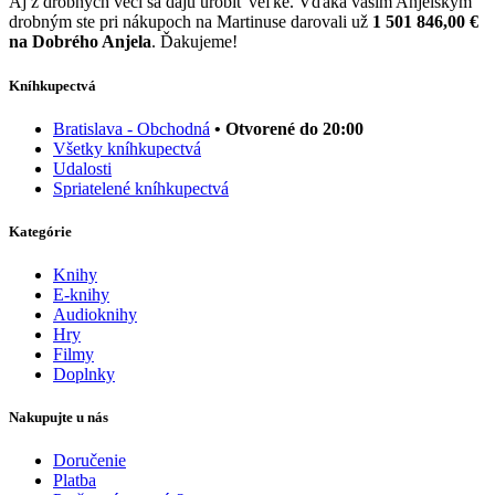
Aj z drobných vecí sa dajú urobiť veľké. Vďaka vašim Anjelským
drobným ste pri nákupoch na Martinuse darovali už
1 501 846,00 €
na Dobrého Anjela
. Ďakujeme!
Kníhkupectvá
Bratislava - Obchodná
• Otvorené do 20:00
Všetky kníhkupectvá
Udalosti
Spriatelené kníhkupectvá
Kategórie
Knihy
E-knihy
Audioknihy
Hry
Filmy
Doplnky
Nakupujte u nás
Doručenie
Platba