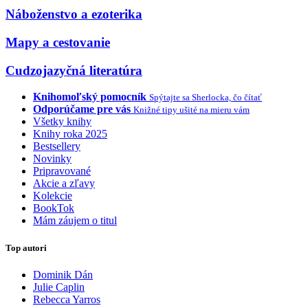
Náboženstvo a ezoterika
Mapy a cestovanie
Cudzojazyčná literatúra
Knihomoľský pomocník
Spýtajte sa Sherlocka, čo čítať
Odporúčame pre vás
Knižné tipy ušité na mieru vám
Všetky knihy
Knihy roka 2025
Bestsellery
Novinky
Pripravované
Akcie a zľavy
Kolekcie
BookTok
Mám záujem o titul
Top autori
Dominik Dán
Julie Caplin
Rebecca Yarros