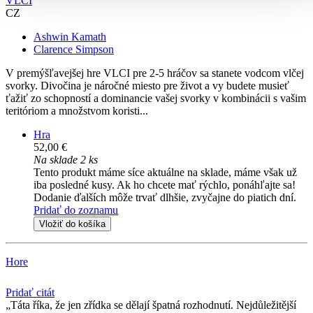
VLCI
CZ
Ashwin Kamath
Clarence Simpson
V premýšľavejšej hre VLCI pre 2-5 hráčov sa stanete vodcom vlčej
svorky. Divočina je náročné miesto pre život a vy budete musieť
ťažiť zo schopností a dominancie vašej svorky v kombinácii s vašim
teritóriom a množstvom koristi...
Hra
52,00 €
Na sklade 2 ks
Tento produkt máme síce aktuálne na sklade, máme však už
iba posledné kusy. Ak ho chcete mať rýchlo, ponáhľajte sa!
Dodanie ďalších môže trvať dlhšie, zvyčajne do piatich dní.
Pridať do zoznamu
Vložiť do košíka
Hore
Pridať citát
Táta říka, že jen zřídka se dělají špatná rozhodnutí. Nejdůležitější