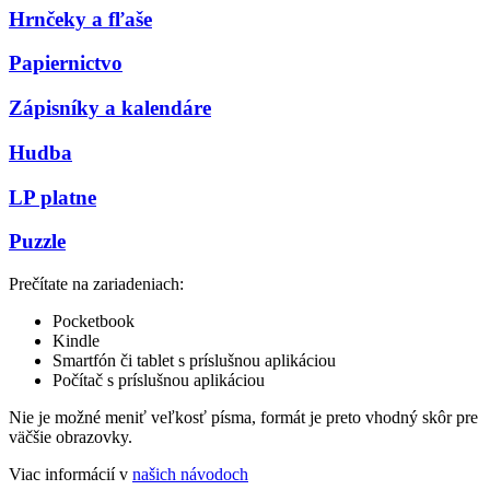
Hrnčeky a fľaše
Papiernictvo
Zápisníky a kalendáre
Hudba
LP platne
Puzzle
Prečítate na zariadeniach:
Pocketbook
Kindle
Smartfón či tablet s príslušnou aplikáciou
Počítač s príslušnou aplikáciou
Nie je možné meniť veľkosť písma, formát je preto vhodný skôr pre
väčšie obrazovky.
Viac informácií v
našich návodoch