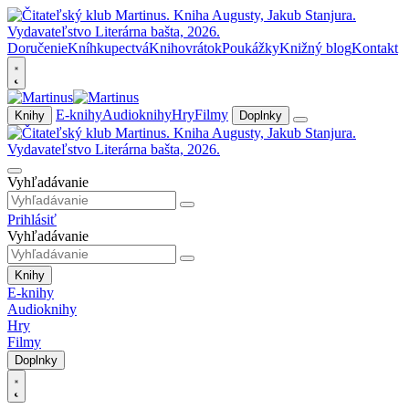
Doručenie
Kníhkupectvá
Knihovrátok
Poukážky
Knižný blog
Kontakt
E-knihy
Audioknihy
Hry
Filmy
Knihy
Doplnky
Vyhľadávanie
Prihlásiť
Vyhľadávanie
Knihy
E-knihy
Audioknihy
Hry
Filmy
Doplnky