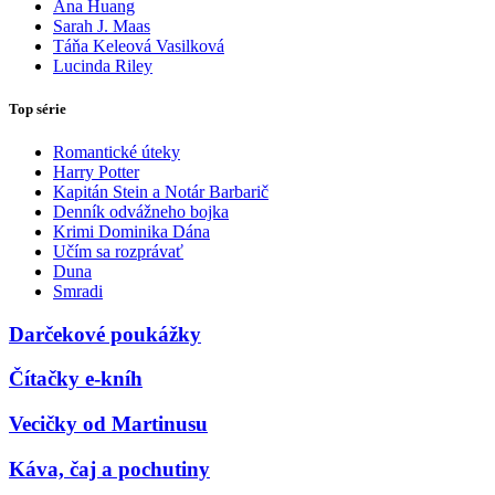
Ana Huang
Sarah J. Maas
Táňa Keleová Vasilková
Lucinda Riley
Top série
Romantické úteky
Harry Potter
Kapitán Stein a Notár Barbarič
Denník odvážneho bojka
Krimi Dominika Dána
Učím sa rozprávať
Duna
Smradi
Darčekové poukážky
Čítačky e-kníh
Vecičky od Martinusu
Káva, čaj a pochutiny