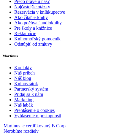
Prečo práve u nás?
Najčastejšie otázky
Rezervácia v kníhkupectve
Ako čítať e-knihy
Ako počúvať audioknihy
Pre školy a knižnice
Reklamácie
Knihomoľský pomocník
Odstúpiť od zmluvy
Martinus
Kontakty
Náš príbeh
Náš blog
Knihovrátok
Partnerský systém
Pridaj sa k nám
Marketing
Náš labák
Prehlásenie o cookies
Vyhlásenie o prístupnosti
Martinus je certifikovaný B Corp
Nerobíme rozdiely