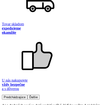
Tovar skladom
expedujeme
okamžite
U nás nakupujete
vždy bezpečne
a s dôverou
Predchádzajúce
Ďalšie