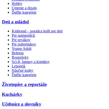
Hobby
Umenie a dizajn
Ďalšie kategórie
Deti a mládež
Knihorad – poradca kníh pre deti
Pre najmenších
Pre prvákov
Pre pubertiakov
Young Adult
Beletria
Rozprávky
Sci-fi, fantasy a komiksy
Leporelá
Náučné knihy
Ďalšie kategórie
Životopisy a reportáže
Kuchárky
Učebnice a slovníky