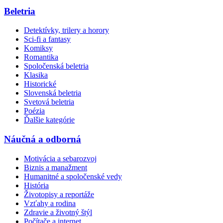
Beletria
Detektívky, trilery a horory
Sci-fi a fantasy
Komiksy
Romantika
Spoločenská beletria
Klasika
Historické
Slovenská beletria
Svetová beletria
Poézia
Ďalšie kategórie
Náučná a odborná
Motivácia a sebarozvoj
Biznis a manažment
Humanitné a spoločenské vedy
História
Životopisy a reportáže
Vzťahy a rodina
Zdravie a životný štýl
Počítače a internet