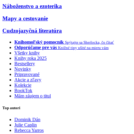
Náboženstvo a ezoterika
Mapy a cestovanie
Cudzojazyčná literatúra
Knihomoľský pomocník
Spýtajte sa Sherlocka, čo čítať
Odporúčame pre vás
Knižné tipy ušité na mieru vám
Všetky knihy
Knihy roka 2025
Bestsellery
Novinky
Pripravované
Akcie a zľavy
Kolekcie
BookTok
Mám záujem o titul
Top autori
Dominik Dán
Julie Caplin
Rebecca Yarros