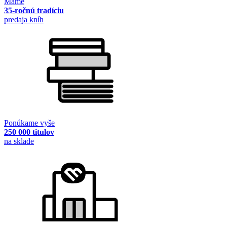
Máme
35-ročnú tradíciu
predaja kníh
Ponúkame vyše
250 000 titulov
na sklade