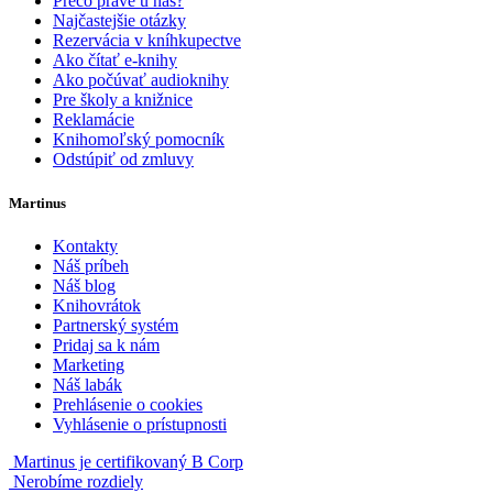
Prečo práve u nás?
Najčastejšie otázky
Rezervácia v kníhkupectve
Ako čítať e-knihy
Ako počúvať audioknihy
Pre školy a knižnice
Reklamácie
Knihomoľský pomocník
Odstúpiť od zmluvy
Martinus
Kontakty
Náš príbeh
Náš blog
Knihovrátok
Partnerský systém
Pridaj sa k nám
Marketing
Náš labák
Prehlásenie o cookies
Vyhlásenie o prístupnosti
Martinus je certifikovaný B Corp
Nerobíme rozdiely