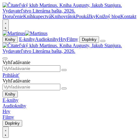
Doručenie
Kníhkupectvá
Knihovrátok
Poukážky
Knižný blog
Kontakt
E-knihy
Audioknihy
Hry
Filmy
Knihy
Doplnky
Vyhľadávanie
Prihlásiť
Vyhľadávanie
Knihy
E-knihy
Audioknihy
Hry
Filmy
Doplnky