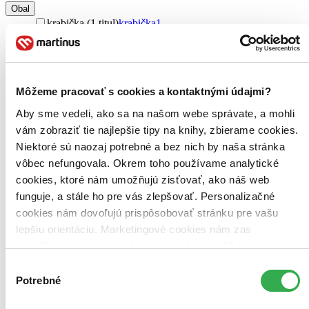
Obal
krabička (1 titul)
krabička
1
Zúžiť výber
Zoradiť
Môžeme pracovať s cookies a kontaktnými údajmi?
Aby sme vedeli, ako sa na našom webe správate, a mohli
vám zobraziť tie najlepšie tipy na knihy, zbierame cookies.
Bestsellery
Niektoré sú naozaj potrebné a bez nich by naša stránka
Top hodnotené
vôbec nefungovala. Okrem toho používame analytické
Novinky
cookies, ktoré nám umožňujú zisťovať, ako náš web
Najdrahšie
Najlacnejšie
funguje, a stále ho pre vás zlepšovať. Personalizačné
Najvyššia zľava
cookies nám dovoľujú prispôsobovať stránku pre vašu
lepšiu orientáciu. Marketingové cookies nám zas
Použité filtre
umožňujú zobrazenie relevantnej reklamy. Niektoré údaje
Zrušiť filtre
zdieľame aj s tretími stranami. Veľmi by nám pomohlo,
V českom jazyku
dostupné
Výber
keby sme mohli používať všetky tieto cookies. Ďakujeme!
Potrebné
súhlasu