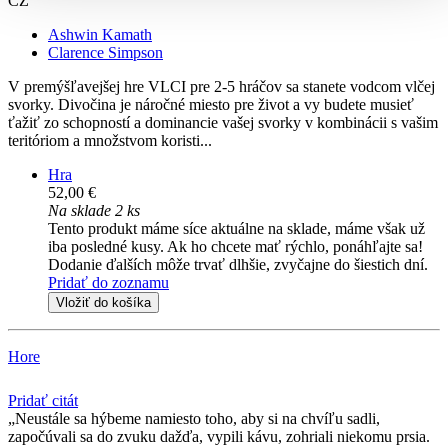
CZ
Ashwin Kamath
Clarence Simpson
V premýšľavejšej hre VLCI pre 2-5 hráčov sa stanete vodcom vlčej
svorky. Divočina je náročné miesto pre život a vy budete musieť
ťažiť zo schopností a dominancie vašej svorky v kombinácii s vašim
teritóriom a množstvom koristi...
Hra
52,00 €
Na sklade 2 ks
Tento produkt máme síce aktuálne na sklade, máme však už
iba posledné kusy. Ak ho chcete mať rýchlo, ponáhľajte sa!
Dodanie ďalších môže trvať dlhšie, zvyčajne do šiestich dní.
Pridať do zoznamu
Vložiť do košíka
Hore
Pridať citát
Neustále sa hýbeme namiesto toho, aby si na chvíľu sadli,
započúvali sa do zvuku dažďa, vypili kávu, zohriali niekomu prsia.