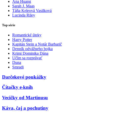
Ana Huang
Sarah J. Maas
Táňa Keleová Vasilková
Lucinda Riley
Top série
Romantické úteky
Harry Potter
Kapitán Stein a Notár Barbarič
Denník odvážneho bojka
Krimi Dominika Dána
Učím sa rozprávať
Duna
Smradi
Darčekové poukážky
Čítačky e-kníh
Vecičky od Martinusu
Káva, čaj a pochutiny