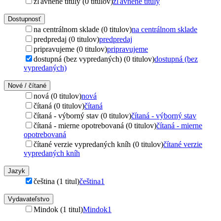
zľavnené tituly (0 titulov)
zľavnené tituly
Dostupnosť
na centrálnom sklade (0 titulov)
na centrálnom sklade
predpredaj (0 titulov)
predpredaj
pripravujeme (0 titulov)
pripravujeme
dostupná (bez vypredaných) (0 titulov)
dostupná (bez
vypredaných)
Nové / čítané
nová (0 titulov)
nová
čítaná (0 titulov)
čítaná
čítaná - výborný stav (0 titulov)
čítaná - výborný stav
čítaná - mierne opotrebovaná (0 titulov)
čítaná - mierne
opotrebovaná
čítané verzie vypredaných kníh (0 titulov)
čítané verzie
vypredaných kníh
Jazyk
čeština (1 titul)
čeština
1
Vydavateľstvo
Mindok (1 titul)
Mindok
1