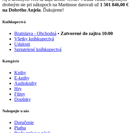
drobným ste pri nákupoch na Martinuse darovali už
1 501 846,00 €
na Dobrého Anjela
. Ďakujeme!
Kníhkupectvá
Bratislava - Obchodná
• Zatvorené do zajtra 10:00
Všetky kníhkupectvá
Udalosti
Spriatelené kníhkupectvá
Kategórie
Knihy
E-knihy
Audioknihy
Hry
Filmy
Doplnky
Nakupujte u nás
Doručenie
Platba