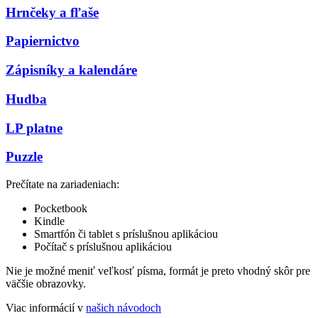
Hrnčeky a fľaše
Papiernictvo
Zápisníky a kalendáre
Hudba
LP platne
Puzzle
Prečítate na zariadeniach:
Pocketbook
Kindle
Smartfón či tablet s príslušnou aplikáciou
Počítač s príslušnou aplikáciou
Nie je možné meniť veľkosť písma, formát je preto vhodný skôr pre
väčšie obrazovky.
Viac informácií v
našich návodoch