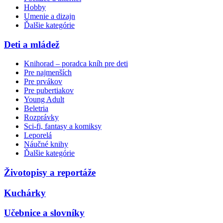
Hobby
Umenie a dizajn
Ďalšie kategórie
Deti a mládež
Knihorad – poradca kníh pre deti
Pre najmenších
Pre prvákov
Pre pubertiakov
Young Adult
Beletria
Rozprávky
Sci-fi, fantasy a komiksy
Leporelá
Náučné knihy
Ďalšie kategórie
Životopisy a reportáže
Kuchárky
Učebnice a slovníky