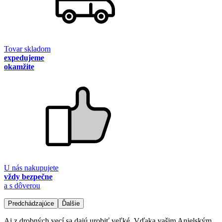
Tovar skladom
expedujeme
okamžite
U nás nakupujete
vždy bezpečne
a s dôverou
Predchádzajúce
Ďalšie
Aj z drobných vecí sa dajú urobiť veľké. Vďaka vašim Anjelským