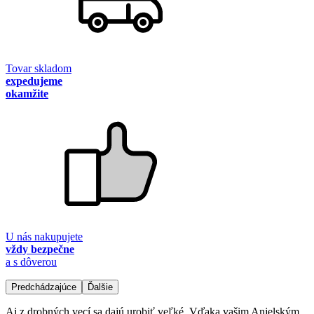
Tovar skladom
expedujeme
okamžite
U nás nakupujete
vždy bezpečne
a s dôverou
Predchádzajúce
Ďalšie
Aj z drobných vecí sa dajú urobiť veľké. Vďaka vašim Anjelským