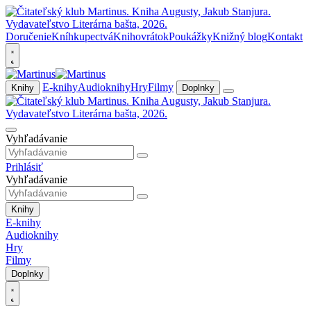
Doručenie
Kníhkupectvá
Knihovrátok
Poukážky
Knižný blog
Kontakt
E-knihy
Audioknihy
Hry
Filmy
Knihy
Doplnky
Vyhľadávanie
Prihlásiť
Vyhľadávanie
Knihy
E-knihy
Audioknihy
Hry
Filmy
Doplnky