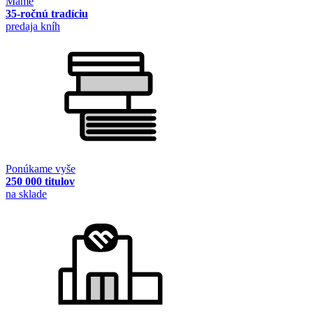
Máme
35-ročnú tradíciu
predaja kníh
Ponúkame vyše
250 000 titulov
na sklade