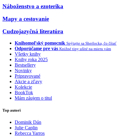
Náboženstvo a ezoterika
Mapy a cestovanie
Cudzojazyčná literatúra
Knihomoľský pomocník
Spýtajte sa Sherlocka, čo čítať
Odporúčame pre vás
Knižné tipy ušité na mieru vám
Všetky knihy
Knihy roka 2025
Bestsellery
Novinky
Pripravované
Akcie a zľavy
Kolekcie
BookTok
Mám záujem o titul
Top autori
Dominik Dán
Julie Caplin
Rebecca Yarros