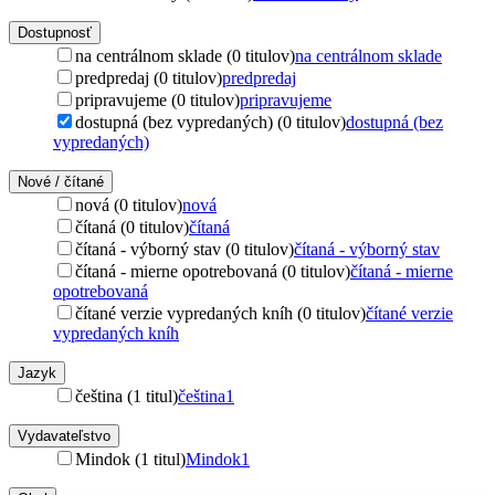
Dostupnosť
na centrálnom sklade (0 titulov)
na centrálnom sklade
predpredaj (0 titulov)
predpredaj
pripravujeme (0 titulov)
pripravujeme
dostupná (bez vypredaných) (0 titulov)
dostupná (bez
vypredaných)
Nové / čítané
nová (0 titulov)
nová
čítaná (0 titulov)
čítaná
čítaná - výborný stav (0 titulov)
čítaná - výborný stav
čítaná - mierne opotrebovaná (0 titulov)
čítaná - mierne
opotrebovaná
čítané verzie vypredaných kníh (0 titulov)
čítané verzie
vypredaných kníh
Jazyk
čeština (1 titul)
čeština
1
Vydavateľstvo
Mindok (1 titul)
Mindok
1