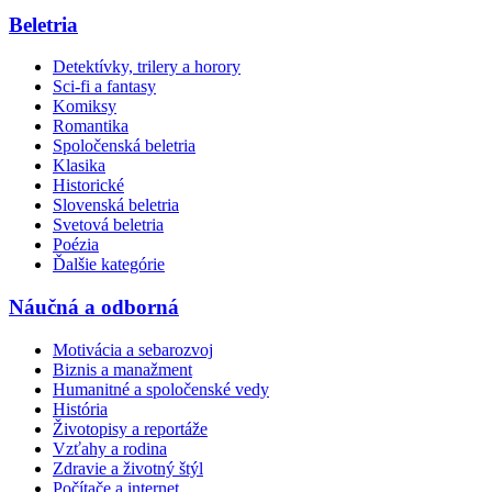
Beletria
Detektívky, trilery a horory
Sci-fi a fantasy
Komiksy
Romantika
Spoločenská beletria
Klasika
Historické
Slovenská beletria
Svetová beletria
Poézia
Ďalšie kategórie
Náučná a odborná
Motivácia a sebarozvoj
Biznis a manažment
Humanitné a spoločenské vedy
História
Životopisy a reportáže
Vzťahy a rodina
Zdravie a životný štýl
Počítače a internet