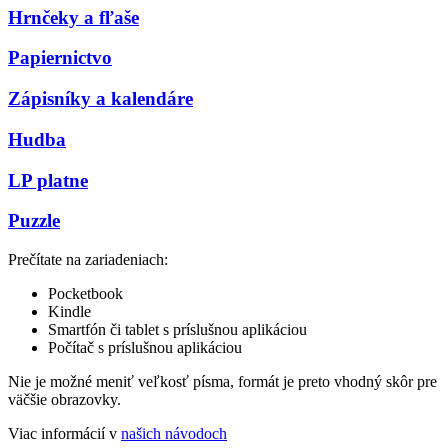
Hrnčeky a fľaše
Papiernictvo
Zápisníky a kalendáre
Hudba
LP platne
Puzzle
Prečítate na zariadeniach:
Pocketbook
Kindle
Smartfón či tablet s príslušnou aplikáciou
Počítač s príslušnou aplikáciou
Nie je možné meniť veľkosť písma, formát je preto vhodný skôr pre
väčšie obrazovky.
Viac informácií v
našich návodoch