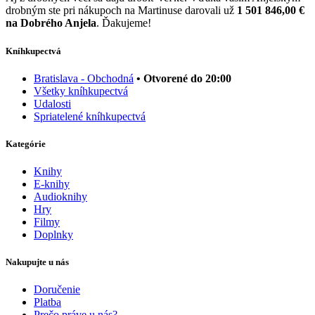
drobným ste pri nákupoch na Martinuse darovali už
1 501 846,00 €
na Dobrého Anjela
. Ďakujeme!
Kníhkupectvá
Bratislava - Obchodná
• Otvorené do 20:00
Všetky kníhkupectvá
Udalosti
Spriatelené kníhkupectvá
Kategórie
Knihy
E-knihy
Audioknihy
Hry
Filmy
Doplnky
Nakupujte u nás
Doručenie
Platba
Prečo práve u nás?