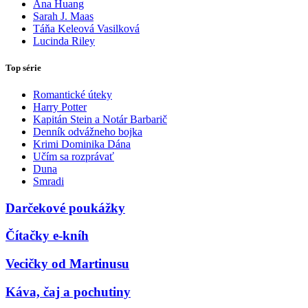
Ana Huang
Sarah J. Maas
Táňa Keleová Vasilková
Lucinda Riley
Top série
Romantické úteky
Harry Potter
Kapitán Stein a Notár Barbarič
Denník odvážneho bojka
Krimi Dominika Dána
Učím sa rozprávať
Duna
Smradi
Darčekové poukážky
Čítačky e-kníh
Vecičky od Martinusu
Káva, čaj a pochutiny