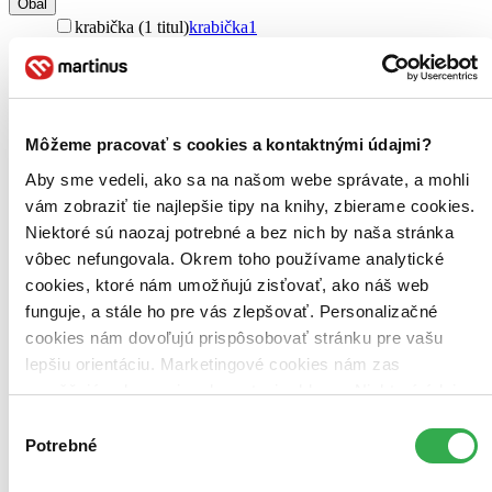
Obal
krabička (1 titul)
krabička
1
Zúžiť výber
Zoradiť
Môžeme pracovať s cookies a kontaktnými údajmi?
Aby sme vedeli, ako sa na našom webe správate, a mohli
vám zobraziť tie najlepšie tipy na knihy, zbierame cookies.
Bestsellery
Niektoré sú naozaj potrebné a bez nich by naša stránka
Top hodnotené
Novinky
vôbec nefungovala. Okrem toho používame analytické
Najdrahšie
cookies, ktoré nám umožňujú zisťovať, ako náš web
Najlacnejšie
funguje, a stále ho pre vás zlepšovať. Personalizačné
Najvyššia zľava
cookies nám dovoľujú prispôsobovať stránku pre vašu
lepšiu orientáciu. Marketingové cookies nám zas
Použité filtre
umožňujú zobrazenie relevantnej reklamy. Niektoré údaje
Zrušiť filtre
dostupné
zdieľame aj s tretími stranami. Veľmi by nám pomohlo,
Výber
keby sme mohli používať všetky tieto cookies. Ďakujeme!
Potrebné
súhlasu