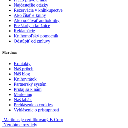
Najčastejšie otázky
Rezervácia v kníhkupectve
Ako čítať e-knihy
Ako počúvať audioknihy
Pre školy a knižnice
Reklamácie
Knihomoľský pomocník
Odstúpiť od zmluvy
Martinus
Kontakty
Náš príbeh
Náš blog
Knihovrátok
Partnerský systém
Pridaj sa k nám
Marketing
Náš labák
Prehlásenie o cookies
Vyhlásenie o prístupnosti
Martinus je certifikovaný B Corp
Nerobíme rozdiely