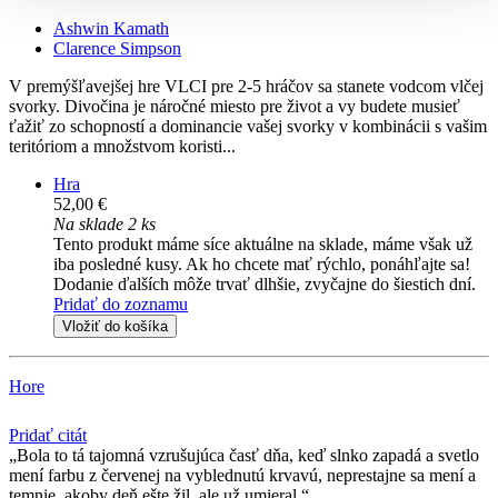
Ashwin Kamath
Clarence Simpson
V premýšľavejšej hre VLCI pre 2-5 hráčov sa stanete vodcom vlčej
svorky. Divočina je náročné miesto pre život a vy budete musieť
ťažiť zo schopností a dominancie vašej svorky v kombinácii s vašim
teritóriom a množstvom koristi...
Hra
52,00 €
Na sklade 2 ks
Tento produkt máme síce aktuálne na sklade, máme však už
iba posledné kusy. Ak ho chcete mať rýchlo, ponáhľajte sa!
Dodanie ďalších môže trvať dlhšie, zvyčajne do šiestich dní.
Pridať do zoznamu
Vložiť do košíka
Hore
Pridať citát
Bola to tá tajomná vzrušujúca časť dňa, keď slnko zapadá a svetlo
mení farbu z červenej na vyblednutú krvavú, neprestajne sa mení a
temnie, akoby deň ešte žil, ale už umieral.