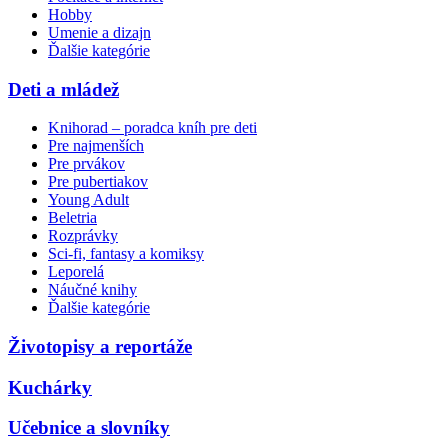
Hobby
Umenie a dizajn
Ďalšie kategórie
Deti a mládež
Knihorad – poradca kníh pre deti
Pre najmenších
Pre prvákov
Pre pubertiakov
Young Adult
Beletria
Rozprávky
Sci-fi, fantasy a komiksy
Leporelá
Náučné knihy
Ďalšie kategórie
Životopisy a reportáže
Kuchárky
Učebnice a slovníky