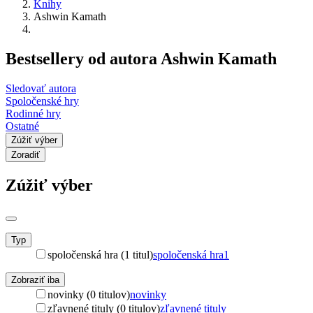
Knihy
Ashwin Kamath
Bestsellery od autora Ashwin Kamath
Sledovať autora
Spoločenské hry
Rodinné hry
Ostatné
Zúžiť výber
Zoradiť
Zúžiť výber
Typ
spoločenská hra (1 titul)
spoločenská hra
1
Zobraziť iba
novinky (0 titulov)
novinky
zľavnené tituly (0 titulov)
zľavnené tituly