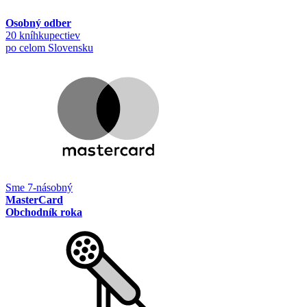
Osobný odber
20 kníhkupectiev
po celom Slovensku
Sme 7-násobný
MasterCard
Obchodník roka