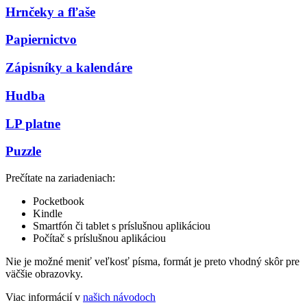
Hrnčeky a fľaše
Papiernictvo
Zápisníky a kalendáre
Hudba
LP platne
Puzzle
Prečítate na zariadeniach:
Pocketbook
Kindle
Smartfón či tablet s príslušnou aplikáciou
Počítač s príslušnou aplikáciou
Nie je možné meniť veľkosť písma, formát je preto vhodný skôr pre
väčšie obrazovky.
Viac informácií v
našich návodoch