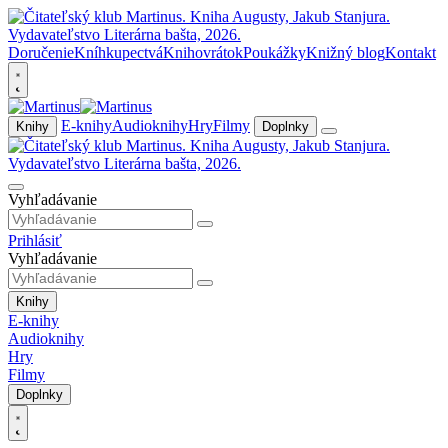
Doručenie
Kníhkupectvá
Knihovrátok
Poukážky
Knižný blog
Kontakt
E-knihy
Audioknihy
Hry
Filmy
Knihy
Doplnky
Vyhľadávanie
Prihlásiť
Vyhľadávanie
Knihy
E-knihy
Audioknihy
Hry
Filmy
Doplnky