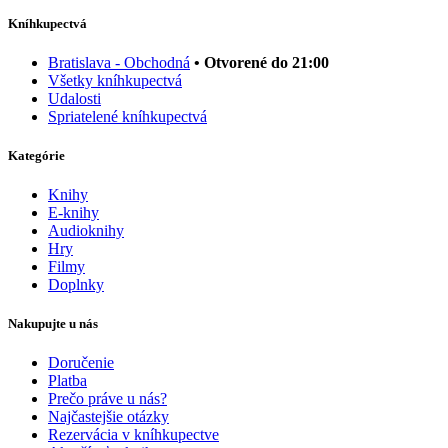
Kníhkupectvá
Bratislava - Obchodná
• Otvorené do 21:00
Všetky kníhkupectvá
Udalosti
Spriatelené kníhkupectvá
Kategórie
Knihy
E-knihy
Audioknihy
Hry
Filmy
Doplnky
Nakupujte u nás
Doručenie
Platba
Prečo práve u nás?
Najčastejšie otázky
Rezervácia v kníhkupectve