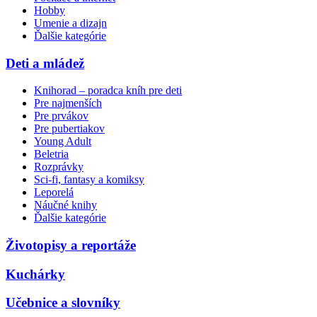
Hobby
Umenie a dizajn
Ďalšie kategórie
Deti a mládež
Knihorad – poradca kníh pre deti
Pre najmenších
Pre prvákov
Pre pubertiakov
Young Adult
Beletria
Rozprávky
Sci-fi, fantasy a komiksy
Leporelá
Náučné knihy
Ďalšie kategórie
Životopisy a reportáže
Kuchárky
Učebnice a slovníky