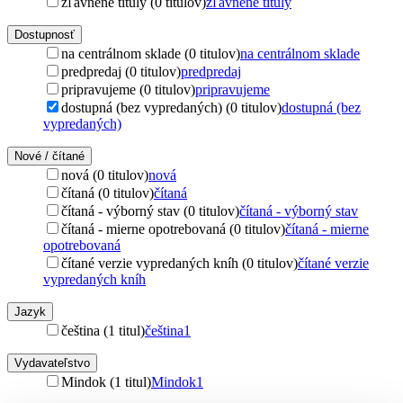
zľavnené tituly (0 titulov)
zľavnené tituly
Dostupnosť
na centrálnom sklade (0 titulov)
na centrálnom sklade
predpredaj (0 titulov)
predpredaj
pripravujeme (0 titulov)
pripravujeme
dostupná (bez vypredaných) (0 titulov)
dostupná (bez
vypredaných)
Nové / čítané
nová (0 titulov)
nová
čítaná (0 titulov)
čítaná
čítaná - výborný stav (0 titulov)
čítaná - výborný stav
čítaná - mierne opotrebovaná (0 titulov)
čítaná - mierne
opotrebovaná
čítané verzie vypredaných kníh (0 titulov)
čítané verzie
vypredaných kníh
Jazyk
čeština (1 titul)
čeština
1
Vydavateľstvo
Mindok (1 titul)
Mindok
1