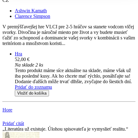
CZ
Ashwin Kamath
Clarence Simpson
V premýšľavejšej hre VLCI pre 2-5 hráčov sa stanete vodcom vlčej
svorky. Divočina je náročné miesto pre život a vy budete musieť
ťažiť zo schopností a dominancie vašej svorky v kombinácii s vašim
teritóriom a množstvom koristi...
Hra
52,00 €
Na sklade 2 ks
Tento produkt máme síce aktuálne na sklade, máme však už
iba posledné kusy. Ak ho chcete mať rýchlo, ponáhľajte sa!
Dodanie ďalších môže trvať dlhšie, zvyčajne do šiestich dní.
Pridať do zoznamu
Vložiť do košíka
Hore
Pridať citát
Literatúra už existuje. Úlohou spisovateľa je vymyslieť realitu.