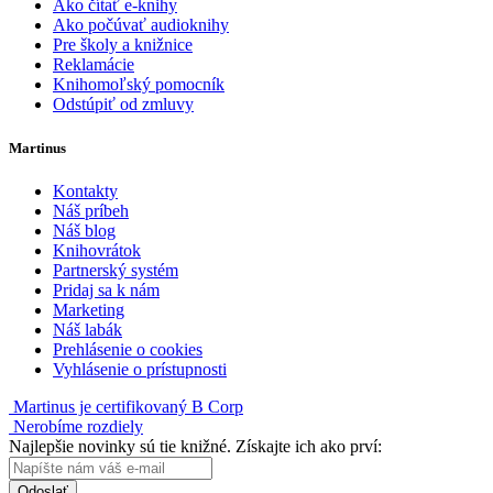
Ako čítať e-knihy
Ako počúvať audioknihy
Pre školy a knižnice
Reklamácie
Knihomoľský pomocník
Odstúpiť od zmluvy
Martinus
Kontakty
Náš príbeh
Náš blog
Knihovrátok
Partnerský systém
Pridaj sa k nám
Marketing
Náš labák
Prehlásenie o cookies
Vyhlásenie o prístupnosti
Martinus je certifikovaný B Corp
Nerobíme rozdiely
Najlepšie novinky sú tie knižné. Získajte ich ako prví:
Odoslať