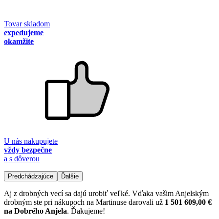
Tovar skladom
expedujeme
okamžite
U nás nakupujete
vždy bezpečne
a s dôverou
Predchádzajúce
Ďalšie
Aj z drobných vecí sa dajú urobiť veľké. Vďaka vašim Anjelským
drobným ste pri nákupoch na Martinuse darovali už
1 501 609,00 €
na Dobrého Anjela
. Ďakujeme!