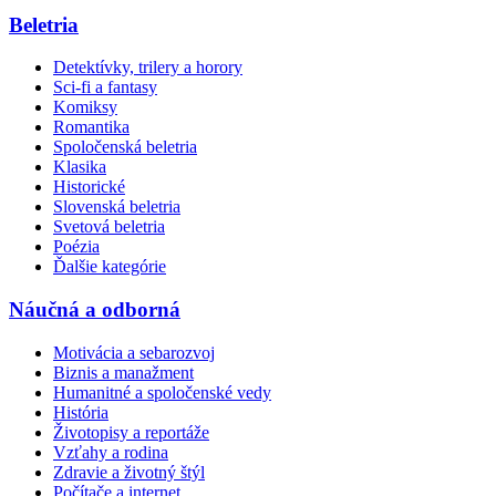
Beletria
Detektívky, trilery a horory
Sci-fi a fantasy
Komiksy
Romantika
Spoločenská beletria
Klasika
Historické
Slovenská beletria
Svetová beletria
Poézia
Ďalšie kategórie
Náučná a odborná
Motivácia a sebarozvoj
Biznis a manažment
Humanitné a spoločenské vedy
História
Životopisy a reportáže
Vzťahy a rodina
Zdravie a životný štýl
Počítače a internet