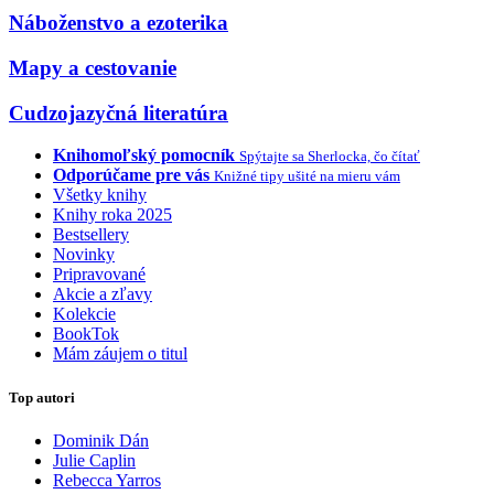
Náboženstvo a ezoterika
Mapy a cestovanie
Cudzojazyčná literatúra
Knihomoľský pomocník
Spýtajte sa Sherlocka, čo čítať
Odporúčame pre vás
Knižné tipy ušité na mieru vám
Všetky knihy
Knihy roka 2025
Bestsellery
Novinky
Pripravované
Akcie a zľavy
Kolekcie
BookTok
Mám záujem o titul
Top autori
Dominik Dán
Julie Caplin
Rebecca Yarros