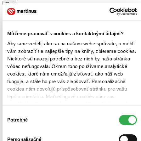
Obal
krabička (1 titul)
krabička
1
Zúžiť výber
Môžeme pracovať s cookies a kontaktnými údajmi?
Zoradiť
Aby sme vedeli, ako sa na našom webe správate, a mohli
vám zobraziť tie najlepšie tipy na knihy, zbierame cookies.
Niektoré sú naozaj potrebné a bez nich by naša stránka
Bestsellery
vôbec nefungovala. Okrem toho používame analytické
Top hodnotené
cookies, ktoré nám umožňujú zisťovať, ako náš web
Novinky
funguje, a stále ho pre vás zlepšovať. Personalizačné
Najdrahšie
Najlacnejšie
cookies nám dovoľujú prispôsobovať stránku pre vašu
Najvyššia zľava
lepšiu orientáciu. Marketingové cookies nám zas
umožňujú zobrazenie relevantnej reklamy. Niektoré údaje
Použité filtre
zdieľame aj s tretími stranami. Veľmi by nám pomohlo,
Výber
Zrušiť filtre
keby sme mohli používať všetky tieto cookies. Ďakujeme!
Potrebné
súhlasu
dostupné
Personalizačné