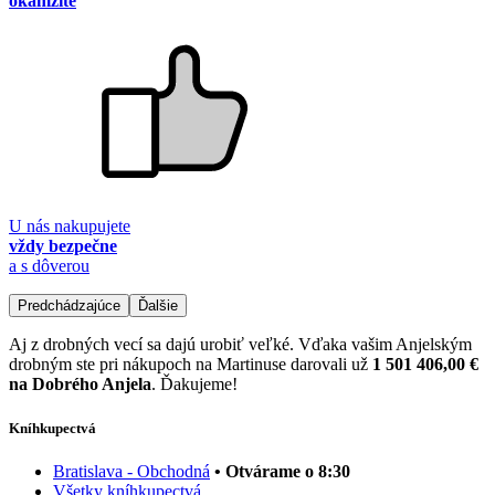
okamžite
U nás nakupujete
vždy bezpečne
a s dôverou
Predchádzajúce
Ďalšie
Aj z drobných vecí sa dajú urobiť veľké. Vďaka vašim Anjelským
drobným ste pri nákupoch na Martinuse darovali už
1 501 406,00 €
na Dobrého Anjela
. Ďakujeme!
Kníhkupectvá
Bratislava - Obchodná
• Otvárame o 8:30
Všetky kníhkupectvá