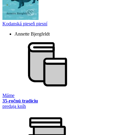
Kodanská pieseň piesní
Annette Bjergfeldt
Máme
35-ročnú tradíciu
predaja kníh