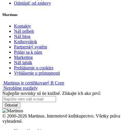
Odstúpiť od zmluvy
Martinus
Kontakty
Náš príbeh
Náš blog
Knihovrátok
Partnerský systém
Pridaj sa k nám
Marketing
Náš labák
Prehlásenie o cookies
Vyhlásenie o prístupnosti
Martinus je certifikovaný B Corp
Nerobíme rozdiely
Najlepšie novinky sú tie knižné. Získajte ich ako prví:
Odoslať
© 2000-2026 Martinus. Internetové kníhkupectvo. Všetky práva
vyhradené.