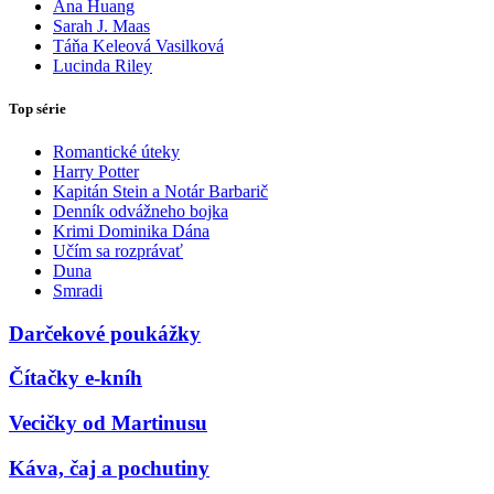
Ana Huang
Sarah J. Maas
Táňa Keleová Vasilková
Lucinda Riley
Top série
Romantické úteky
Harry Potter
Kapitán Stein a Notár Barbarič
Denník odvážneho bojka
Krimi Dominika Dána
Učím sa rozprávať
Duna
Smradi
Darčekové poukážky
Čítačky e-kníh
Vecičky od Martinusu
Káva, čaj a pochutiny