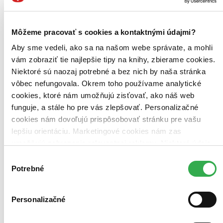
Môžeme pracovať s cookies a kontaktnými údajmi?
Bestsellery
Top hodnotené
Aby sme vedeli, ako sa na našom webe správate, a mohli
Novinky
vám zobraziť tie najlepšie tipy na knihy, zbierame cookies.
Najdrahšie
Niektoré sú naozaj potrebné a bez nich by naša stránka
Najlacnejšie
Najvyššia zľava
vôbec nefungovala. Okrem toho používame analytické
cookies, ktoré nám umožňujú zisťovať, ako náš web
funguje, a stále ho pre vás zlepšovať. Personalizačné
Použité filtre
Zrušiť filtre
cookies nám dovoľujú prispôsobovať stránku pre vašu
Autor Ashwin Kamath
dostupné
lepšiu orientáciu. Marketingové cookies nám zas
umožňujú zobrazenie relevantnej reklamy. Niektoré údaje
zdieľame aj s tretími stranami. Veľmi by nám pomohlo,
Výber
keby sme mohli používať všetky tieto cookies. Ďakujeme!
Potrebné
súhlasu
Personalizačné