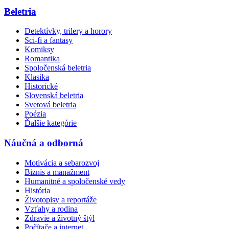
Beletria
Detektívky, trilery a horory
Sci-fi a fantasy
Komiksy
Romantika
Spoločenská beletria
Klasika
Historické
Slovenská beletria
Svetová beletria
Poézia
Ďalšie kategórie
Náučná a odborná
Motivácia a sebarozvoj
Biznis a manažment
Humanitné a spoločenské vedy
História
Životopisy a reportáže
Vzťahy a rodina
Zdravie a životný štýl
Počítače a internet