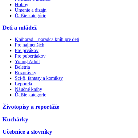
Hobby
Umenie a dizajn
Ďalšie kategórie
Deti a mládež
Knihorad – poradca kníh pre deti
Pre najmenších
Pre prvákov
Pre pubertiakov
Young Adult
Beletria
Rozprávky
Sci-fi, fantasy a komiksy
Leporelá
Náučné knihy
Ďalšie kategórie
Životopisy a reportáže
Kuchárky
Učebnice a slovníky