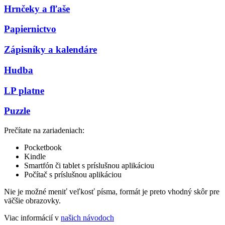
Hrnčeky a fľaše
Papiernictvo
Zápisníky a kalendáre
Hudba
LP platne
Puzzle
Prečítate na zariadeniach:
Pocketbook
Kindle
Smartfón či tablet s príslušnou aplikáciou
Počítač s príslušnou aplikáciou
Nie je možné meniť veľkosť písma, formát je preto vhodný skôr pre
väčšie obrazovky.
Viac informácií v
našich návodoch