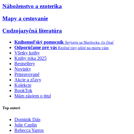
Náboženstvo a ezoterika
Mapy a cestovanie
Cudzojazyčná literatúra
Knihomoľský pomocník
Spýtajte sa Sherlocka, čo čítať
Odporúčame pre vás
Knižné tipy ušité na mieru vám
Všetky knihy
Knihy roka 2025
Bestsellery
Novinky
Pripravované
Akcie a zľavy
Kolekcie
BookTok
Mám záujem o titul
Top autori
Dominik Dán
Julie Caplin
Rebecca Yarros