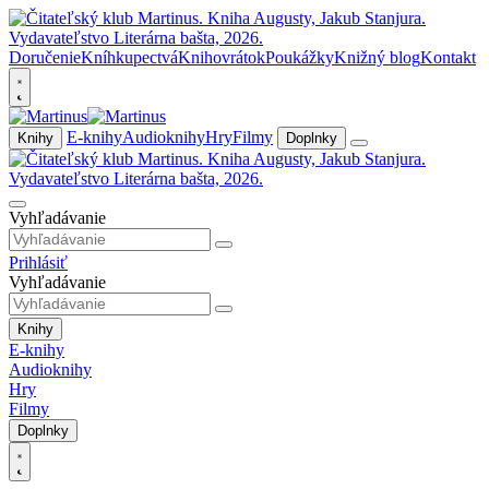
Doručenie
Kníhkupectvá
Knihovrátok
Poukážky
Knižný blog
Kontakt
E-knihy
Audioknihy
Hry
Filmy
Knihy
Doplnky
Vyhľadávanie
Prihlásiť
Vyhľadávanie
Knihy
E-knihy
Audioknihy
Hry
Filmy
Doplnky