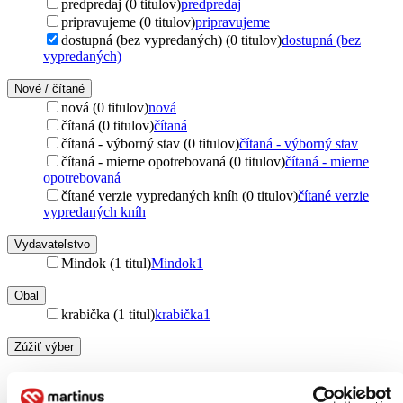
predpredaj (0 titulov)
predpredaj
pripravujeme (0 titulov)
pripravujeme
dostupná (bez vypredaných) (0 titulov)
dostupná (bez
vypredaných)
Nové / čítané
nová (0 titulov)
nová
čítaná (0 titulov)
čítaná
čítaná - výborný stav (0 titulov)
čítaná - výborný stav
čítaná - mierne opotrebovaná (0 titulov)
čítaná - mierne
opotrebovaná
čítané verzie vypredaných kníh (0 titulov)
čítané verzie
vypredaných kníh
Vydavateľstvo
Mindok (1 titul)
Mindok
1
Obal
krabička (1 titul)
krabička
1
Zúžiť výber
Zoradiť