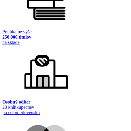
Ponúkame vyše
250 000 titulov
na sklade
Osobný odber
20 kníhkupectiev
po celom Slovensku