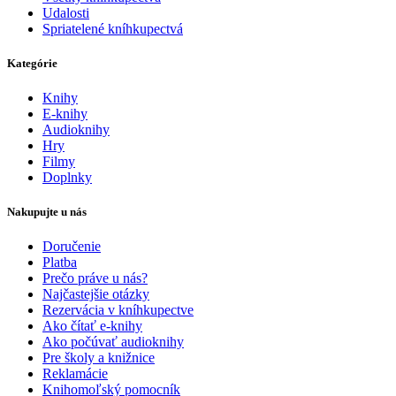
Udalosti
Spriatelené kníhkupectvá
Kategórie
Knihy
E-knihy
Audioknihy
Hry
Filmy
Doplnky
Nakupujte u nás
Doručenie
Platba
Prečo práve u nás?
Najčastejšie otázky
Rezervácia v kníhkupectve
Ako čítať e-knihy
Ako počúvať audioknihy
Pre školy a knižnice
Reklamácie
Knihomoľský pomocník