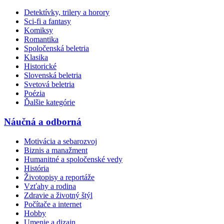
Detektívky, trilery a horory
Sci-fi a fantasy
Komiksy
Romantika
Spoločenská beletria
Klasika
Historické
Slovenská beletria
Svetová beletria
Poézia
Ďalšie kategórie
Náučná a odborná
Motivácia a sebarozvoj
Biznis a manažment
Humanitné a spoločenské vedy
História
Životopisy a reportáže
Vzťahy a rodina
Zdravie a životný štýl
Počítače a internet
Hobby
Umenie a dizajn