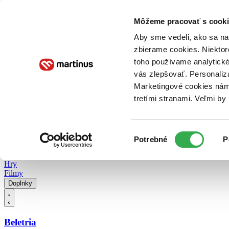
Doručenie
Kníhkupectvá
Knihovrátok
Poukážky
Knižný blog
Kontakt
Môžeme pracovať s cooki
Aby sme vedeli, ako sa na 
zbierame cookies. Niektor
E-knihy
Audioknihy
Hry
Filmy
Knihy
Doplnky
toho používame analytické
vás zlepšovať. Personaliz
Vyhľadávanie
Marketingové cookies nám 
tretími stranami. Veľmi b
Prihlásiť
Vyhľadávanie
Výber
Knihy
Potrebné
P
súhlasu
E-knihy
Audioknihy
Hry
Filmy
Doplnky
Beletria