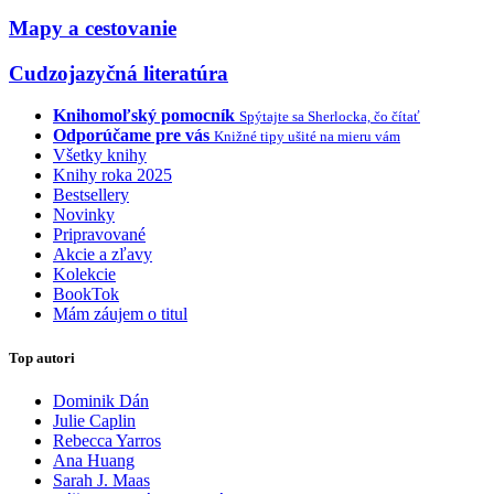
Mapy a cestovanie
Cudzojazyčná literatúra
Knihomoľský pomocník
Spýtajte sa Sherlocka, čo čítať
Odporúčame pre vás
Knižné tipy ušité na mieru vám
Všetky knihy
Knihy roka 2025
Bestsellery
Novinky
Pripravované
Akcie a zľavy
Kolekcie
BookTok
Mám záujem o titul
Top autori
Dominik Dán
Julie Caplin
Rebecca Yarros
Ana Huang
Sarah J. Maas