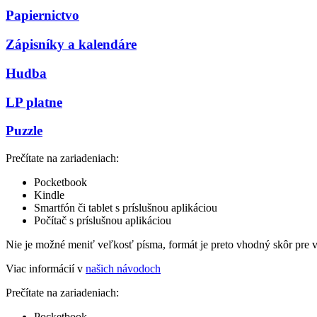
Papiernictvo
Zápisníky a kalendáre
Hudba
LP platne
Puzzle
Prečítate na zariadeniach:
Pocketbook
Kindle
Smartfón či tablet s príslušnou aplikáciou
Počítač s príslušnou aplikáciou
Nie je možné meniť veľkosť písma, formát je preto vhodný skôr pre 
Viac informácií v
našich návodoch
Prečítate na zariadeniach:
Pocketbook