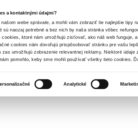
es a kontaktnými údajmi?
našom webe správate, a mohli vám zobraziť tie najlepšie tipy n
é sú naozaj potrebné a bez nich by naša stránka vôbec nefung
 cookies, ktoré nám umožňujú zisťovať, ako náš web funguje, a 
ačné cookies nám dovoľujú prispôsobovať stránku pre vašu lepši
zas umožňujú zobrazenie relevantnej reklamy. Niektoré údaje z
y nám pomohlo, keby sme mohli používať všetky tieto cookies. 
ersonalizačné
Analytické
Marketi