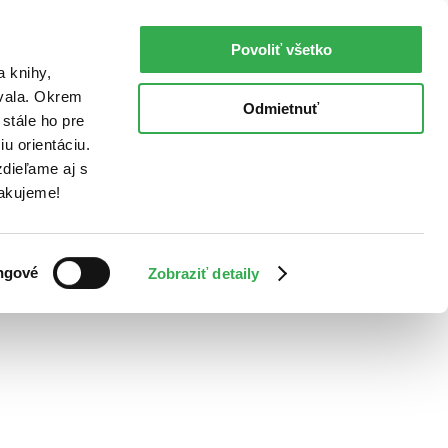
Povoliť všetko
a knihy,
ovala. Okrem
Odmietnuť
stále ho pre
u orientáciu.
dieľame aj s
Ďakujeme!
ngové
Zobraziť detaily