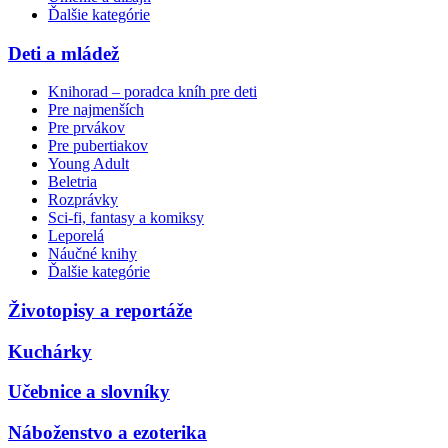
Ďalšie kategórie
Deti a mládež
Knihorad – poradca kníh pre deti
Pre najmenších
Pre prvákov
Pre pubertiakov
Young Adult
Beletria
Rozprávky
Sci-fi, fantasy a komiksy
Leporelá
Náučné knihy
Ďalšie kategórie
Životopisy a reportáže
Kuchárky
Učebnice a slovníky
Náboženstvo a ezoterika