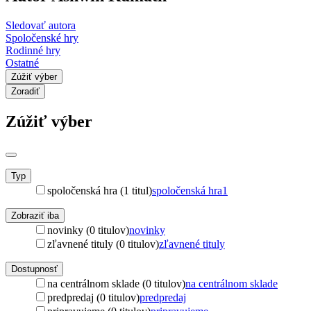
Sledovať autora
Spoločenské hry
Rodinné hry
Ostatné
Zúžiť výber
Zoradiť
Zúžiť výber
Typ
spoločenská hra (1 titul)
spoločenská hra
1
Zobraziť iba
novinky (0 titulov)
novinky
zľavnené tituly (0 titulov)
zľavnené tituly
Dostupnosť
na centrálnom sklade (0 titulov)
na centrálnom sklade
predpredaj (0 titulov)
predpredaj