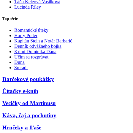
Táňa Keleová Vasilková
Lucinda Riley
Top série
Romantické úteky
Harry Potter
Kapitán Stein a Notár Barbarič
Denník odvážneho bojka
Krimi Dominika Dána
Učím sa rozprávať
Duna
Smradi
Darčekové poukážky
Čítačky e-kníh
Vecičky od Martinusu
Káva, čaj a pochutiny
Hrnčeky a fľaše