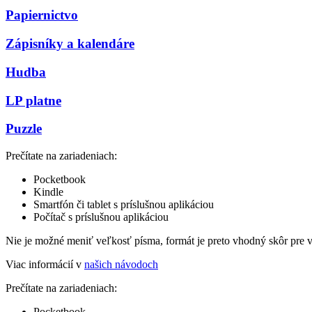
Papiernictvo
Zápisníky a kalendáre
Hudba
LP platne
Puzzle
Prečítate na zariadeniach:
Pocketbook
Kindle
Smartfón či tablet s príslušnou aplikáciou
Počítač s príslušnou aplikáciou
Nie je možné meniť veľkosť písma, formát je preto vhodný skôr pre 
Viac informácií v
našich návodoch
Prečítate na zariadeniach:
Pocketbook