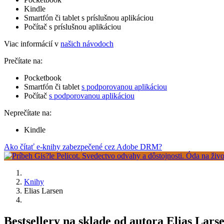
Kindle
Smartfón či tablet s príslušnou aplikáciou
Počítač s príslušnou aplikáciou
Viac informácií v
našich návodoch
Prečítate na:
Pocketbook
Smartfón či tablet
s podporovanou aplikáciou
Počítač
s podporovanou aplikáciou
Neprečítate na:
Kindle
Ako čítať e-knihy zabezpečené cez Adobe DRM?
Knihy
Elias Larsen
Bestsellery na sklade od autora Elias Lars