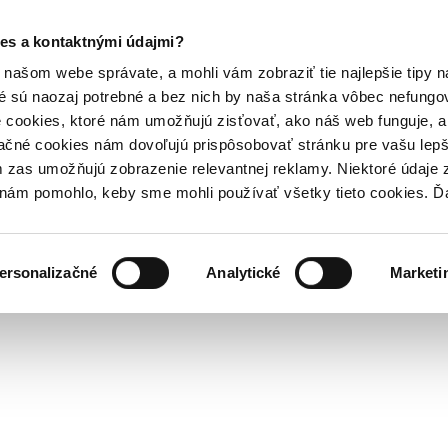
es a kontaktnými údajmi?
našom webe správate, a mohli vám zobraziť tie najlepšie tipy n
é sú naozaj potrebné a bez nich by naša stránka vôbec nefung
 cookies, ktoré nám umožňujú zisťovať, ako náš web funguje, a 
ačné cookies nám dovoľujú prispôsobovať stránku pre vašu lepši
zas umožňujú zobrazenie relevantnej reklamy. Niektoré údaje z
y nám pomohlo, keby sme mohli používať všetky tieto cookies. 
ersonalizačné
Analytické
Marketi