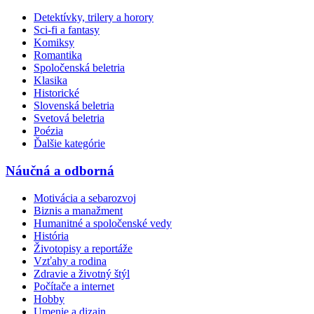
Detektívky, trilery a horory
Sci-fi a fantasy
Komiksy
Romantika
Spoločenská beletria
Klasika
Historické
Slovenská beletria
Svetová beletria
Poézia
Ďalšie kategórie
Náučná a odborná
Motivácia a sebarozvoj
Biznis a manažment
Humanitné a spoločenské vedy
História
Životopisy a reportáže
Vzťahy a rodina
Zdravie a životný štýl
Počítače a internet
Hobby
Umenie a dizajn