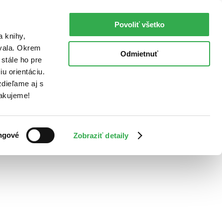
Povoliť všetko
a knihy,
ovala. Okrem
Odmietnuť
stále ho pre
u orientáciu.
dieľame aj s
Ďakujeme!
ngové
Zobraziť detaily