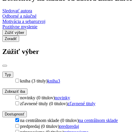
Sledovať autora
Odborné a náučné
Motivácia a sebarozvoj
Pozitívne myslenie
Zúžiť výber
Zoradiť
Zúžiť výber
Typ
kniha (3 tituly)
kniha
3
Zobraziť iba
novinky (0 titulov)
novinky
zľavnené tituly (0 titulov)
zľavnené tituly
Dostupnosť
na centrálnom sklade (0 titulov)
na centrálnom sklade
predpredaj (0 titulov)
predpredaj