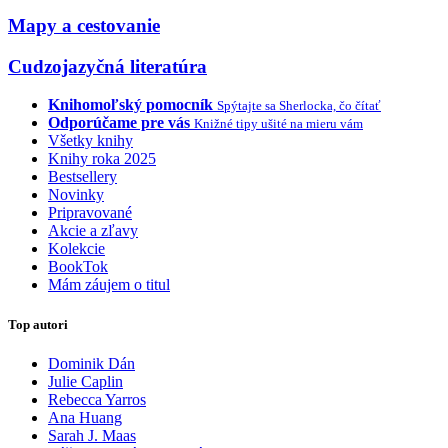
Mapy a cestovanie
Cudzojazyčná literatúra
Knihomoľský pomocník
Spýtajte sa Sherlocka, čo čítať
Odporúčame pre vás
Knižné tipy ušité na mieru vám
Všetky knihy
Knihy roka 2025
Bestsellery
Novinky
Pripravované
Akcie a zľavy
Kolekcie
BookTok
Mám záujem o titul
Top autori
Dominik Dán
Julie Caplin
Rebecca Yarros
Ana Huang
Sarah J. Maas