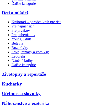
Ďalšie kategórie
Deti a mládež
Knihorad – poradca kníh pre deti
Pre najmenších
Pre prvákov
Pre pubertiakov
Young Adult
Beletria
Rozprávky
Sci-fi, fantasy a komiksy
Leporelá
Náučné knihy
Ďalšie kategórie
Životopisy a reportáže
Kuchárky
Učebnice a slovníky
Náboženstvo a ezoterika