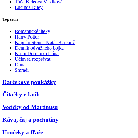
Táňa Keleová Vasilková
Lucinda Riley
Top série
Romantické úteky
Harry Potter
Kapitán Stein a Notár Barbarič
Denník odvážneho bojka
Krimi Dominika Dána
Učím sa rozprávať
Duna
Smradi
Darčekové poukážky
Čítačky e-kníh
Vecičky od Martinusu
Káva, čaj a pochutiny
Hrnčeky a fľaše