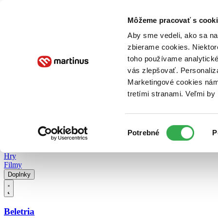
Doručenie
Kníhkupectvá
Knihovrátok
Poukážky
Knižný blog
Kontakt
Môžeme pracovať s cooki
Aby sme vedeli, ako sa na 
zbierame cookies. Niektor
E-knihy
Audioknihy
Hry
Filmy
Knihy
Doplnky
toho používame analytické
vás zlepšovať. Personaliz
Vyhľadávanie
Marketingové cookies nám 
tretími stranami. Veľmi b
Prihlásiť
Vyhľadávanie
Výber
Knihy
Potrebné
P
súhlasu
E-knihy
Audioknihy
Hry
Filmy
Doplnky
Beletria