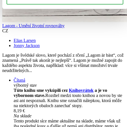
Lagom - Umění životní rovnováhy
CZ
Elias Larsen
Jonny Jackson
Lagom je švédské slovo, které pochází z rčení „Lagom är bäst“, což
znamená „Právě tak akorát je nejlepší“. Lagom je možné zapojit do
každého aspektu života, například: více si všímat množství trvale
neudržitelných...
Čítaná
výborný stav
Túto knihu sme vykúpili cez
Knihovrátok
a je vo
výbornom stave.
Rozdiel medzi touto knihou a novou by ste
asi ani nespoznali. Knihu sme označili nálepkou, ktorá môže
na niektorých obaloch zanechať stopy.
8,19 €
Na sklade
Tento produkt síce máme aktuálne na sklade, máme však už
iba posledné kusy a ďalšie už nemá ani distribútor, preto je