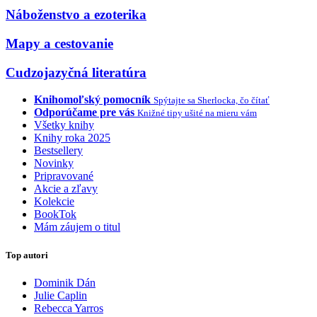
Náboženstvo a ezoterika
Mapy a cestovanie
Cudzojazyčná literatúra
Knihomoľský pomocník
Spýtajte sa Sherlocka, čo čítať
Odporúčame pre vás
Knižné tipy ušité na mieru vám
Všetky knihy
Knihy roka 2025
Bestsellery
Novinky
Pripravované
Akcie a zľavy
Kolekcie
BookTok
Mám záujem o titul
Top autori
Dominik Dán
Julie Caplin
Rebecca Yarros