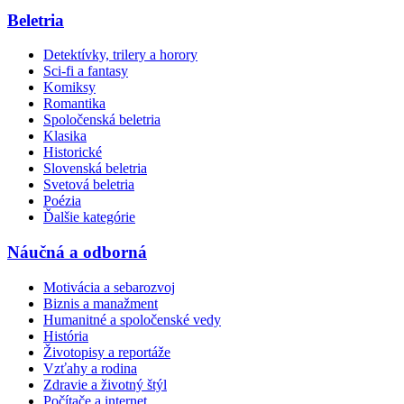
Beletria
Detektívky, trilery a horory
Sci-fi a fantasy
Komiksy
Romantika
Spoločenská beletria
Klasika
Historické
Slovenská beletria
Svetová beletria
Poézia
Ďalšie kategórie
Náučná a odborná
Motivácia a sebarozvoj
Biznis a manažment
Humanitné a spoločenské vedy
História
Životopisy a reportáže
Vzťahy a rodina
Zdravie a životný štýl
Počítače a internet