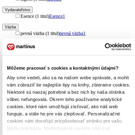
Vydavateľstvo
Esence (1 titul)
Esence
1
Väzba
pevná väzba (1 titul)
pevná väzba
1
Zúžiť výber
Zoradiť
Môžeme pracovať s cookies a kontaktnými údajmi?
Aby sme vedeli, ako sa na našom webe správate, a mohli
vám zobraziť tie najlepšie tipy na knihy, zbierame cookies.
Bestsellery
Top hodnotené
Niektoré sú naozaj potrebné a bez nich by naša stránka
Novinky
vôbec nefungovala. Okrem toho používame analytické
Najdrahšie
cookies, ktoré nám umožňujú zisťovať, ako náš web
Najlacnejšie
Najvyššia zľava
funguje, a stále ho pre vás zlepšovať. Personalizačné
cookies nám dovoľujú prispôsobovať stránku pre vašu
lepšiu orientáciu. Marketingové cookies nám zas
Použité filtre
Zrušiť filtre