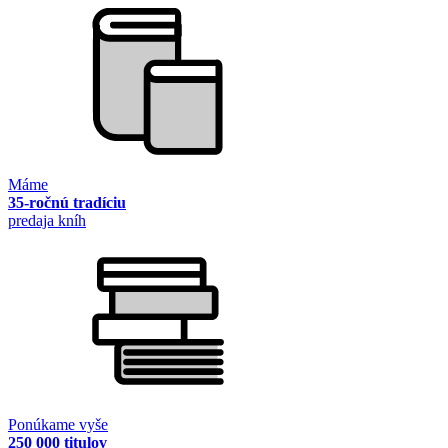
Máme
35-ročnú tradíciu
predaja kníh
Ponúkame vyše
250 000 titulov