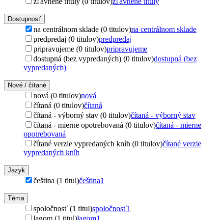
zľavnené tituly (0 titulov)
zľavnené tituly
Dostupnosť
na centrálnom sklade (0 titulov)
na centrálnom sklade
predpredaj (0 titulov)
predpredaj
pripravujeme (0 titulov)
pripravujeme
dostupná (bez vypredaných) (0 titulov)
dostupná (bez
vypredaných)
Nové / čítané
nová (0 titulov)
nová
čítaná (0 titulov)
čítaná
čítaná - výborný stav (0 titulov)
čítaná - výborný stav
čítaná - mierne opotrebovaná (0 titulov)
čítaná - mierne
opotrebovaná
čítané verzie vypredaných kníh (0 titulov)
čítané verzie
vypredaných kníh
Jazyk
čeština (1 titul)
čeština
1
Téma
spoločnosť (1 titul)
spoločnosť
1
lagom (1 titul)
lagom
1