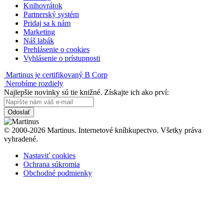
Knihovrátok
Partnerský systém
Pridaj sa k nám
Marketing
Náš labák
Prehlásenie o cookies
Vyhlásenie o prístupnosti
Martinus je certifikovaný B Corp
Nerobíme rozdiely
Najlepšie novinky sú tie knižné. Získajte ich ako prví:
Odoslať
© 2000-2026 Martinus. Internetové kníhkupectvo. Všetky práva
vyhradené.
Nastaviť cookies
Ochrana súkromia
Obchodné podmienky