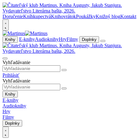
Doručenie
Kníhkupectvá
Knihovrátok
Poukážky
Knižný blog
Kontakt
E-knihy
Audioknihy
Hry
Filmy
Knihy
Doplnky
Vyhľadávanie
Prihlásiť
Vyhľadávanie
Knihy
E-knihy
Audioknihy
Hry
Filmy
Doplnky