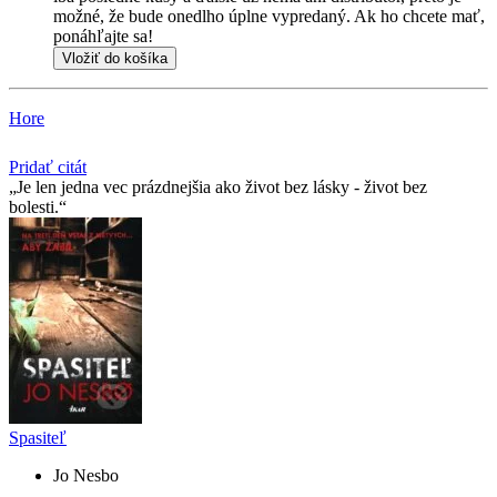
možné, že bude onedlho úplne vypredaný. Ak ho chcete mať,
ponáhľajte sa!
Vložiť do košíka
Hore
Pridať citát
Je len jedna vec prázdnejšia ako život bez lásky - život bez
bolesti.
Spasiteľ
Jo Nesbo