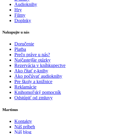
Audioknihy
Hry
Filmy
Doplnky
Nakupujte u nás
Doručenie
Platba
Prečo práve u nás?
Najčastejšie otázky
Rezervácia v kníhkupectve
Ako čítať e-knihy
Ako počúvať audioknihy
Pre školy a knižnice
Reklamácie
Knihomoľský pomocník
Odstúpiť od zmluvy
Martinus
Kontakty
Náš príbeh
Náš blog