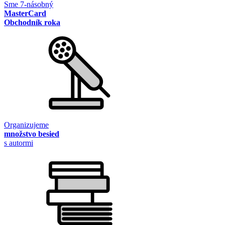
Sme 7-násobný
MasterCard
Obchodník roka
Organizujeme
množstvo besied
s autormi