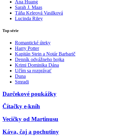
Ana Huang
Sarah J. Maas
Táňa Keleová Vasilková
Lucinda Riley
Top série
Romantické úteky
Harry Potter
Kapitán Stein a Notár Barbarič
Denník odvážneho bojka
Krimi Dominika Dána
Učím sa rozprávať
Duna
Smradi
Darčekové poukážky
Čítačky e-kníh
Vecičky od Martinusu
Káva, čaj a pochutiny