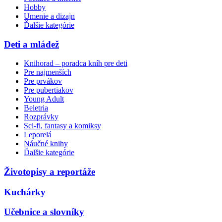
Hobby
Umenie a dizajn
Ďalšie kategórie
Deti a mládež
Knihorad – poradca kníh pre deti
Pre najmenších
Pre prvákov
Pre pubertiakov
Young Adult
Beletria
Rozprávky
Sci-fi, fantasy a komiksy
Leporelá
Náučné knihy
Ďalšie kategórie
Životopisy a reportáže
Kuchárky
Učebnice a slovníky