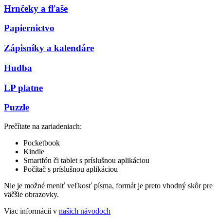
Hrnčeky a fľaše
Papiernictvo
Zápisníky a kalendáre
Hudba
LP platne
Puzzle
Prečítate na zariadeniach:
Pocketbook
Kindle
Smartfón či tablet s príslušnou aplikáciou
Počítač s príslušnou aplikáciou
Nie je možné meniť veľkosť písma, formát je preto vhodný skôr pre
väčšie obrazovky.
Viac informácií v
našich návodoch