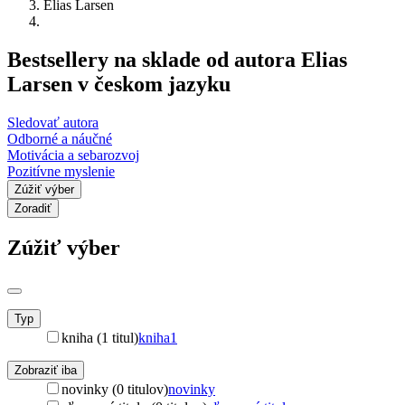
Elias Larsen
Bestsellery na sklade od autora Elias
Larsen v českom jazyku
Sledovať autora
Odborné a náučné
Motivácia a sebarozvoj
Pozitívne myslenie
Zúžiť výber
Zoradiť
Zúžiť výber
Typ
kniha (1 titul)
kniha
1
Zobraziť iba
novinky (0 titulov)
novinky