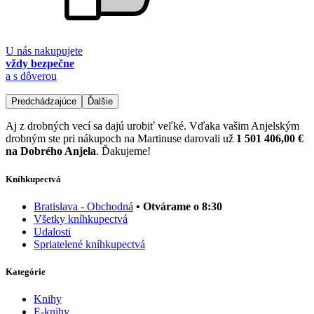
U nás nakupujete
vždy bezpečne
a s dôverou
Predchádzajúce
Ďalšie
Aj z drobných vecí sa dajú urobiť veľké. Vďaka vašim Anjelským
drobným ste pri nákupoch na Martinuse darovali už
1 501 406,00 €
na Dobrého Anjela
. Ďakujeme!
Kníhkupectvá
Bratislava - Obchodná
• Otvárame o 8:30
Všetky kníhkupectvá
Udalosti
Spriatelené kníhkupectvá
Kategórie
Knihy
E-knihy