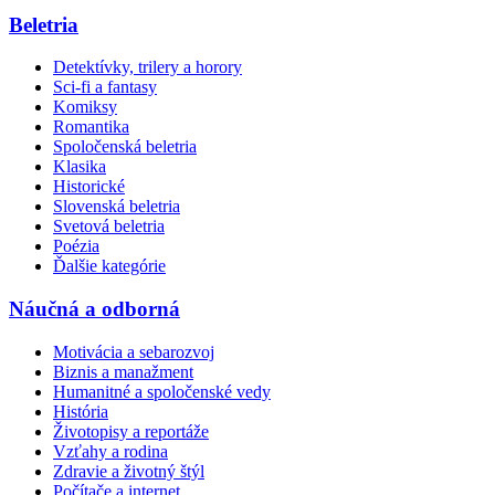
Beletria
Detektívky, trilery a horory
Sci-fi a fantasy
Komiksy
Romantika
Spoločenská beletria
Klasika
Historické
Slovenská beletria
Svetová beletria
Poézia
Ďalšie kategórie
Náučná a odborná
Motivácia a sebarozvoj
Biznis a manažment
Humanitné a spoločenské vedy
História
Životopisy a reportáže
Vzťahy a rodina
Zdravie a životný štýl
Počítače a internet