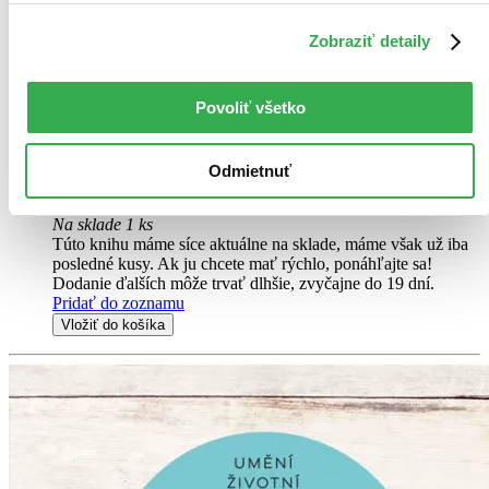
asi ani nespoznali. Knihu sme označili nálepkou, ktorá môže
na niektorých obaloch zanechať stopy.
Zobraziť detaily
7,00 €
Na sklade
Tento produkt síce máme aktuálne na sklade, máme však už
iba posledné kusy a ďalšie už nemá ani distribútor, preto je
Povoliť všetko
možné, že bude onedlho úplne vypredaný. Ak ho chcete mať,
ponáhľajte sa!
Vložiť do košíka
Odmietnuť
Kniha
pevná väzba
10,70 €
Na sklade 1 ks
Túto knihu máme síce aktuálne na sklade, máme však už iba
posledné kusy. Ak ju chcete mať rýchlo, ponáhľajte sa!
Dodanie ďalších môže trvať dlhšie, zvyčajne do 19 dní.
Pridať do zoznamu
Vložiť do košíka