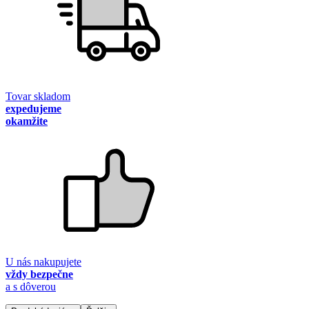
Tovar skladom
expedujeme
okamžite
U nás nakupujete
vždy bezpečne
a s dôverou