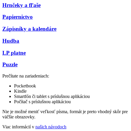
Hrnčeky a fľaše
Papiernictvo
Zápisníky a kalendáre
Hudba
LP platne
Puzzle
Prečítate na zariadeniach:
Pocketbook
Kindle
Smartfón či tablet s príslušnou aplikáciou
Počítač s príslušnou aplikáciou
Nie je možné meniť veľkosť písma, formát je preto vhodný skôr pre
väčšie obrazovky.
Viac informácií v
našich návodoch