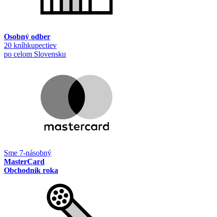
Osobný odber
20 kníhkupectiev
po celom Slovensku
Sme 7-násobný
MasterCard
Obchodník roka