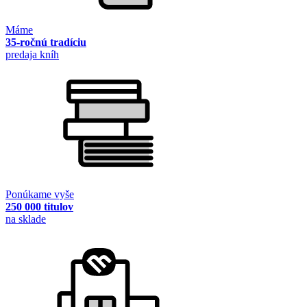
Máme
35-ročnú tradíciu
predaja kníh
Ponúkame vyše
250 000 titulov
na sklade