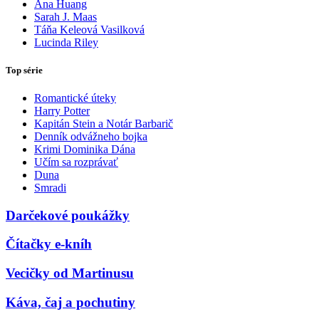
Ana Huang
Sarah J. Maas
Táňa Keleová Vasilková
Lucinda Riley
Top série
Romantické úteky
Harry Potter
Kapitán Stein a Notár Barbarič
Denník odvážneho bojka
Krimi Dominika Dána
Učím sa rozprávať
Duna
Smradi
Darčekové poukážky
Čítačky e-kníh
Vecičky od Martinusu
Káva, čaj a pochutiny