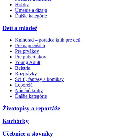
Hobby
Umenie a dizajn
Ďalšie kategórie
Deti a mládež
Knihorad – poradca kníh pre deti
Pre najmenších
Pre prvákov
Pre pubertiakov
Young Adult
Beletria
Rozprávky
Sci-fi, fantasy a komiksy
Leporelá
Náučné knihy
Ďalšie kategórie
Životopisy a reportáže
Kuchárky
Učebnice a slovníky