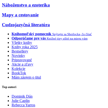
Náboženstvo a ezoterika
Mapy a cestovanie
Cudzojazyčná literatúra
Knihomoľský pomocník
Spýtajte sa Sherlocka, čo čítať
Odporúčame pre vás
Knižné tipy ušité na mieru vám
Všetky knihy
Knihy roka 2025
Bestsellery
Novinky
Pripravované
Akcie a zľavy
Kolekcie
BookTok
Mám záujem o titul
Top autori
Dominik Dán
Julie Caplin
Rebecca Yarros