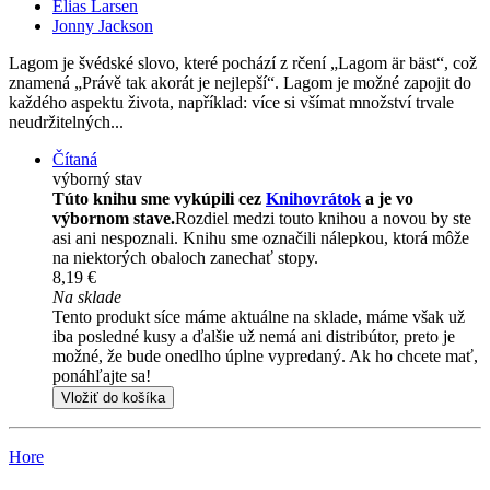
Elias Larsen
Jonny Jackson
Lagom je švédské slovo, které pochází z rčení „Lagom är bäst“, což
znamená „Právě tak akorát je nejlepší“. Lagom je možné zapojit do
každého aspektu života, například: více si všímat množství trvale
neudržitelných...
Čítaná
výborný stav
Túto knihu sme vykúpili cez
Knihovrátok
a je vo
výbornom stave.
Rozdiel medzi touto knihou a novou by ste
asi ani nespoznali. Knihu sme označili nálepkou, ktorá môže
na niektorých obaloch zanechať stopy.
8,19 €
Na sklade
Tento produkt síce máme aktuálne na sklade, máme však už
iba posledné kusy a ďalšie už nemá ani distribútor, preto je
možné, že bude onedlho úplne vypredaný. Ak ho chcete mať,
ponáhľajte sa!
Vložiť do košíka
Hore