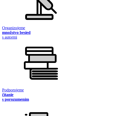
Organizujeme
množstvo besied
s autormi
Podporujeme
čítanie
s porozumením