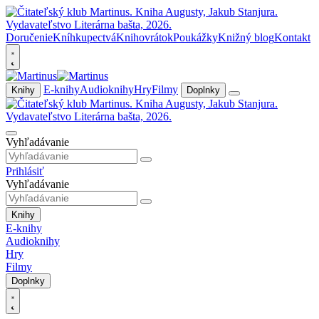
Doručenie
Kníhkupectvá
Knihovrátok
Poukážky
Knižný blog
Kontakt
E-knihy
Audioknihy
Hry
Filmy
Knihy
Doplnky
Vyhľadávanie
Prihlásiť
Vyhľadávanie
Knihy
E-knihy
Audioknihy
Hry
Filmy
Doplnky