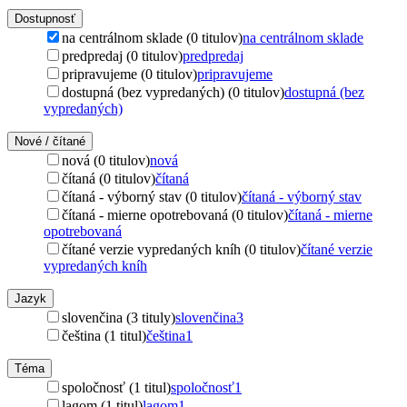
Dostupnosť
na centrálnom sklade (0 titulov)
na centrálnom sklade
predpredaj (0 titulov)
predpredaj
pripravujeme (0 titulov)
pripravujeme
dostupná (bez vypredaných) (0 titulov)
dostupná (bez
vypredaných)
Nové / čítané
nová (0 titulov)
nová
čítaná (0 titulov)
čítaná
čítaná - výborný stav (0 titulov)
čítaná - výborný stav
čítaná - mierne opotrebovaná (0 titulov)
čítaná - mierne
opotrebovaná
čítané verzie vypredaných kníh (0 titulov)
čítané verzie
vypredaných kníh
Jazyk
slovenčina (3 tituly)
slovenčina
3
čeština (1 titul)
čeština
1
Téma
spoločnosť (1 titul)
spoločnosť
1
lagom (1 titul)
lagom
1