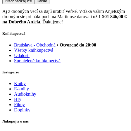
Predchádzajúce
Ďalšie
Aj z drobných vecí sa dajú urobiť veľké. Vďaka vašim Anjelským
drobným ste pri nákupoch na Martinuse darovali už
1 501 846,00 €
na Dobrého Anjela
. Ďakujeme!
Kníhkupectvá
Bratislava - Obchodná
• Otvorené do 20:00
Všetky kníhkupectvá
Udalosti
Spriatelené kníhkupectvá
Kategórie
Knihy
E-knihy
Audioknihy
Hry
Filmy
Doplnky
Nakupujte u nás