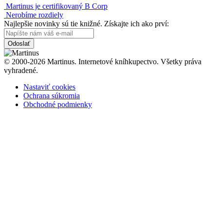
Martinus je certifikovaný B Corp
Nerobíme rozdiely
Najlepšie novinky sú tie knižné. Získajte ich ako prví:
Odoslať
© 2000-2026 Martinus. Internetové kníhkupectvo. Všetky práva
vyhradené.
Nastaviť cookies
Ochrana súkromia
Obchodné podmienky