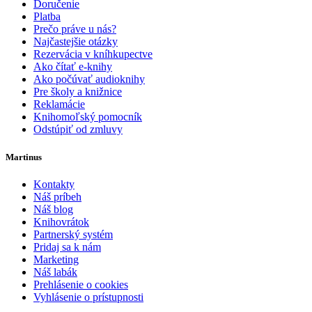
Doručenie
Platba
Prečo práve u nás?
Najčastejšie otázky
Rezervácia v kníhkupectve
Ako čítať e-knihy
Ako počúvať audioknihy
Pre školy a knižnice
Reklamácie
Knihomoľský pomocník
Odstúpiť od zmluvy
Martinus
Kontakty
Náš príbeh
Náš blog
Knihovrátok
Partnerský systém
Pridaj sa k nám
Marketing
Náš labák
Prehlásenie o cookies
Vyhlásenie o prístupnosti