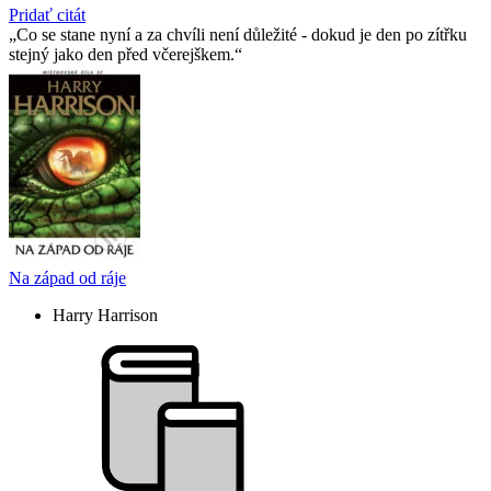
Pridať citát
Co se stane nyní a za chvíli není důležité - dokud je den po zítřku
stejný jako den před včerejškem.
Na západ od ráje
Harry Harrison