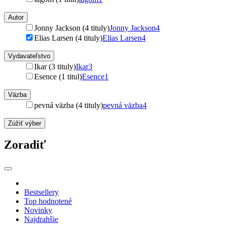
Autor
Jonny Jackson (4 tituly)
Jonny Jackson
4
Elias Larsen (4 tituly)
Elias Larsen
4
Vydavateľstvo
Ikar (3 tituly)
Ikar
3
Esence (1 titul)
Esence
1
Väzba
pevná väzba (4 tituly)
pevná väzba
4
Zúžiť výber
Zoradiť
Bestsellery
Top hodnotené
Novinky
Najdrahšie