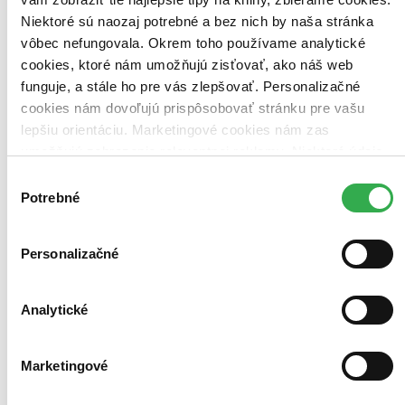
Niektoré sú naozaj potrebné a bez nich by naša stránka
vôbec nefungovala. Okrem toho používame analytické
cookies, ktoré nám umožňujú zisťovať, ako náš web
funguje, a stále ho pre vás zlepšovať. Personalizačné
cookies nám dovoľujú prispôsobovať stránku pre vašu
lepšiu orientáciu. Marketingové cookies nám zas
umožňujú zobrazenie relevantnej reklamy. Niektoré údaje
zdieľame aj s tretími stranami. Veľmi by nám pomohlo,
Výber
Lagom: Švédske umenie rovnováhy
keby sme mohli používať všetky tieto cookies. Ďakujeme!
Potrebné
súhlasu
Elias Larsen
Jonny Jackson
Personalizačné
Lagom (vyslovuje sa lah-gom) znamená po švédsky ani veľa, ani
málo, tak akurát. Je to smerovanie k dosiahnutiu zdravej rovnováhy
plnej šťastia vo všetkých aspektoch života, napríklad striedmo jesť a
Analytické
piť, šetriť, nie prehnane míňa?...
Čítaná
výborný stav
Marketingové
Túto knihu sme vykúpili cez
Knihovrátok
a je vo
výbornom stave.
Rozdiel medzi touto knihou a novou by ste