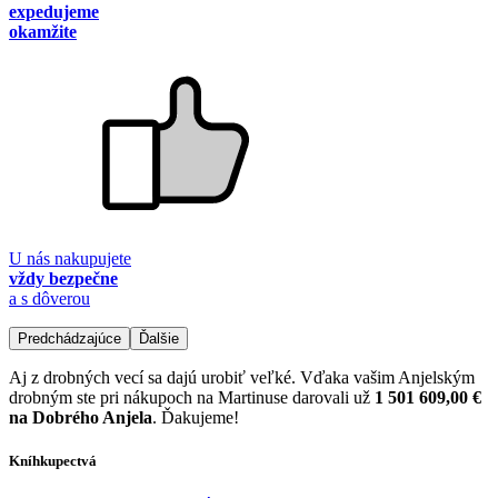
expedujeme
okamžite
U nás nakupujete
vždy bezpečne
a s dôverou
Predchádzajúce
Ďalšie
Aj z drobných vecí sa dajú urobiť veľké. Vďaka vašim Anjelským
drobným ste pri nákupoch na Martinuse darovali už
1 501 609,00 €
na Dobrého Anjela
. Ďakujeme!
Kníhkupectvá