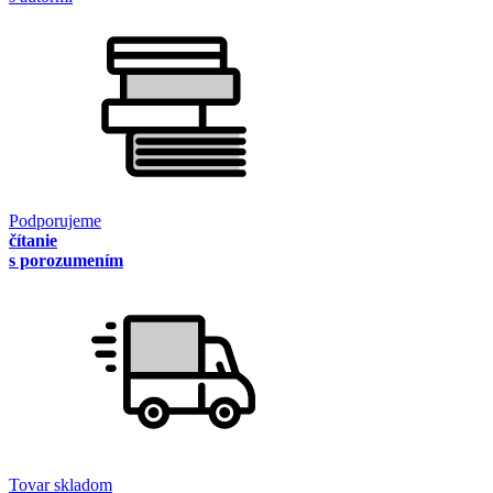
Podporujeme
čítanie
s porozumením
Tovar skladom