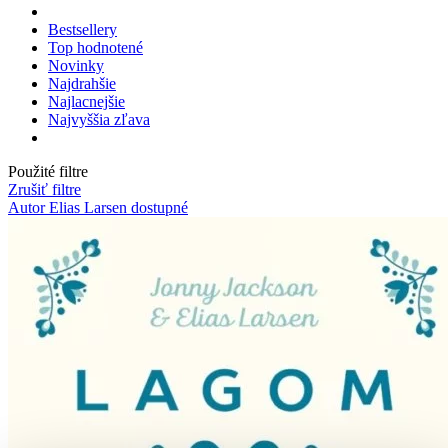
Bestsellery
Top hodnotené
Novinky
Najdrahšie
Najlacnejšie
Najvyššia zľava
Použité filtre
Zrušiť filtre
Autor Elias Larsen
dostupné