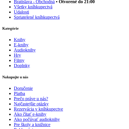
Bratislava - Obchodná
• Otvorené do 21:00
Všetky kníhkupectvá
Udalosti
Spriatelené kníhkupectvá
Kategórie
Knihy
E-knihy
Audioknihy
Hry
Filmy
Doplnky
Nakupujte u nás
Doručenie
Platba
Prečo práve u nás?
Najčastejšie otázky
Rezervácia v kníhkupectve
Ako čítať e-knihy
Ako počúvať audioknihy
Pre školy a knižnice