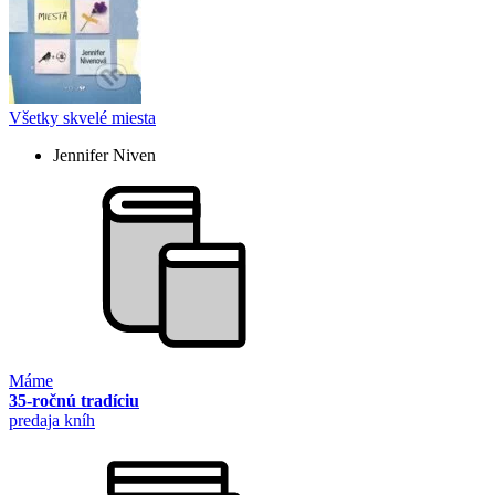
Všetky skvelé miesta
Jennifer Niven
Máme
35-ročnú tradíciu
predaja kníh