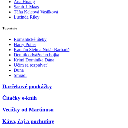
Ana Huang
Sarah J. Maas
Táňa Keleová Vasilková
Lucinda Riley
Top série
Romantické úteky
Harry Potter
Kapitán Stein a Notár Barbarič
Denník odvážneho bojka
Krimi Dominika Dána
Učím sa rozprávať
Duna
Smradi
Darčekové poukážky
Čítačky e-kníh
Vecičky od Martinusu
Káva, čaj a pochutiny