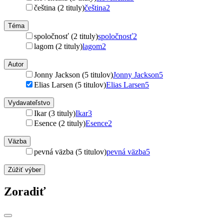
čeština (2 tituly)
čeština
2
Téma
spoločnosť (2 tituly)
spoločnosť
2
lagom (2 tituly)
lagom
2
Autor
Jonny Jackson (5 titulov)
Jonny Jackson
5
Elias Larsen (5 titulov)
Elias Larsen
5
Vydavateľstvo
Ikar (3 tituly)
Ikar
3
Esence (2 tituly)
Esence
2
Väzba
pevná väzba (5 titulov)
pevná väzba
5
Zúžiť výber
Zoradiť