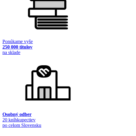
Ponúkame vyše
250 000 titulov
na sklade
Osobný odber
20 kníhkupectiev
po celom Slovensku