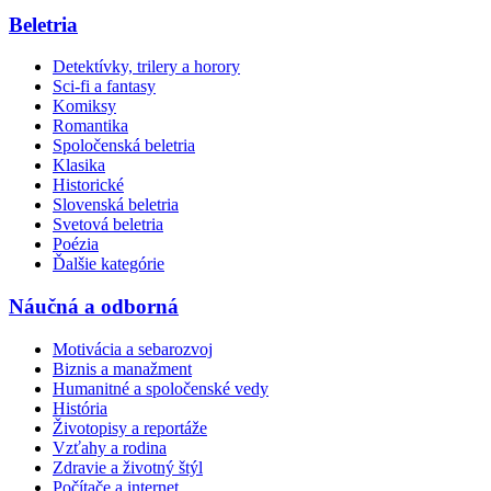
Beletria
Detektívky, trilery a horory
Sci-fi a fantasy
Komiksy
Romantika
Spoločenská beletria
Klasika
Historické
Slovenská beletria
Svetová beletria
Poézia
Ďalšie kategórie
Náučná a odborná
Motivácia a sebarozvoj
Biznis a manažment
Humanitné a spoločenské vedy
História
Životopisy a reportáže
Vzťahy a rodina
Zdravie a životný štýl
Počítače a internet