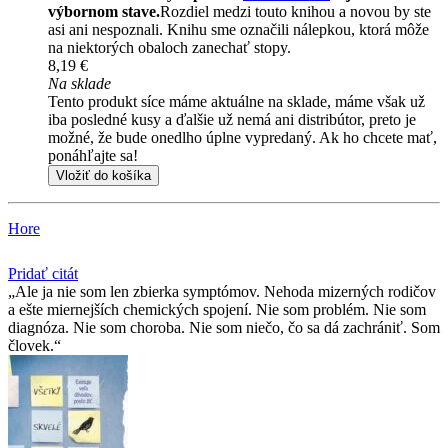
výbornom stave.
Rozdiel medzi touto knihou a novou by ste
asi ani nespoznali. Knihu sme označili nálepkou, ktorá môže
na niektorých obaloch zanechať stopy.
8,19 €
Na sklade
Tento produkt síce máme aktuálne na sklade, máme však už
iba posledné kusy a ďalšie už nemá ani distribútor, preto je
možné, že bude onedlho úplne vypredaný. Ak ho chcete mať,
ponáhľajte sa!
Vložiť do košíka
Hore
Pridať citát
Ale ja nie som len zbierka symptómov. Nehoda mizerných rodičov
a ešte miernejších chemických spojení. Nie som problém. Nie som
diagnóza. Nie som choroba. Nie som niečo, čo sa dá zachrániť. Som
človek.