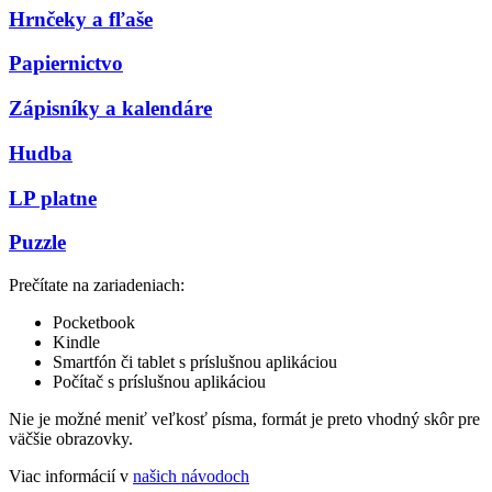
Hrnčeky a fľaše
Papiernictvo
Zápisníky a kalendáre
Hudba
LP platne
Puzzle
Prečítate na zariadeniach:
Pocketbook
Kindle
Smartfón či tablet s príslušnou aplikáciou
Počítač s príslušnou aplikáciou
Nie je možné meniť veľkosť písma, formát je preto vhodný skôr pre
väčšie obrazovky.
Viac informácií v
našich návodoch