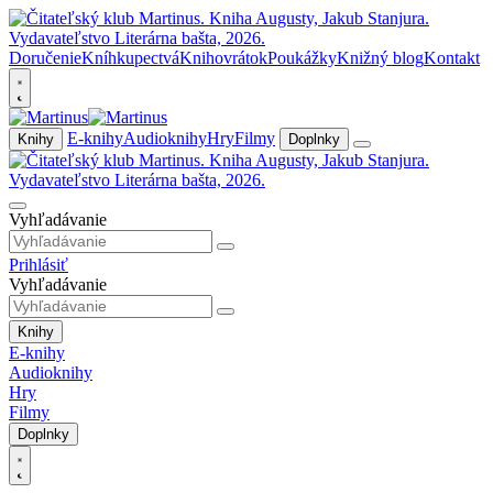
Doručenie
Kníhkupectvá
Knihovrátok
Poukážky
Knižný blog
Kontakt
E-knihy
Audioknihy
Hry
Filmy
Knihy
Doplnky
Vyhľadávanie
Prihlásiť
Vyhľadávanie
Knihy
E-knihy
Audioknihy
Hry
Filmy
Doplnky