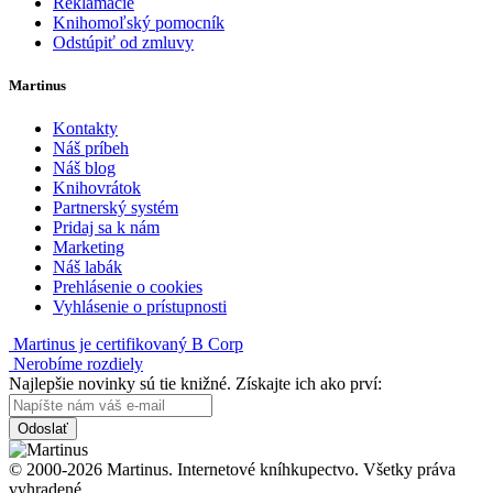
Reklamácie
Knihomoľský pomocník
Odstúpiť od zmluvy
Martinus
Kontakty
Náš príbeh
Náš blog
Knihovrátok
Partnerský systém
Pridaj sa k nám
Marketing
Náš labák
Prehlásenie o cookies
Vyhlásenie o prístupnosti
Martinus je certifikovaný B Corp
Nerobíme rozdiely
Najlepšie novinky sú tie knižné. Získajte ich ako prví:
Odoslať
© 2000-2026 Martinus. Internetové kníhkupectvo. Všetky práva
vyhradené.