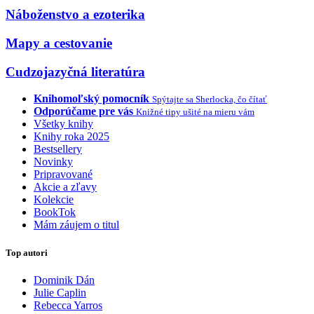
Náboženstvo a ezoterika
Mapy a cestovanie
Cudzojazyčná literatúra
Knihomoľský pomocník
Spýtajte sa Sherlocka, čo čítať
Odporúčame pre vás
Knižné tipy ušité na mieru vám
Všetky knihy
Knihy roka 2025
Bestsellery
Novinky
Pripravované
Akcie a zľavy
Kolekcie
BookTok
Mám záujem o titul
Top autori
Dominik Dán
Julie Caplin
Rebecca Yarros