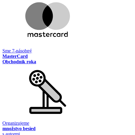
Sme 7-násobný
MasterCard
Obchodník roka
Organizujeme
množstvo besied
s autormi