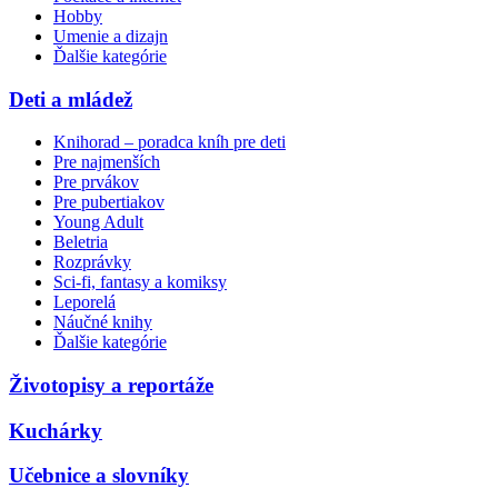
Hobby
Umenie a dizajn
Ďalšie kategórie
Deti a mládež
Knihorad – poradca kníh pre deti
Pre najmenších
Pre prvákov
Pre pubertiakov
Young Adult
Beletria
Rozprávky
Sci-fi, fantasy a komiksy
Leporelá
Náučné knihy
Ďalšie kategórie
Životopisy a reportáže
Kuchárky
Učebnice a slovníky