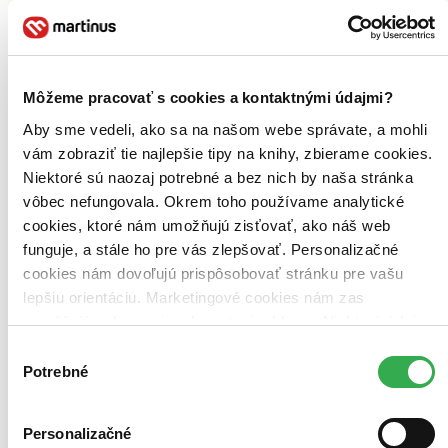
Môžeme pracovať s cookies a kontaktnými údajmi?
Aby sme vedeli, ako sa na našom webe správate, a mohli
vám zobraziť tie najlepšie tipy na knihy, zbierame cookies.
Niektoré sú naozaj potrebné a bez nich by naša stránka
vôbec nefungovala. Okrem toho používame analytické
cookies, ktoré nám umožňujú zisťovať, ako náš web
funguje, a stále ho pre vás zlepšovať. Personalizačné
cookies nám dovoľujú prispôsobovať stránku pre vašu
lepšiu orientáciu. Marketingové cookies nám zas
Lagom: Švédske umenie rovnováhy
umožňujú zobrazenie relevantnej reklamy. Niektoré údaje
Elias Larsen
zdieľame aj s tretími stranami. Veľmi by nám pomohlo,
Výber
Jonny Jackson
keby sme mohli používať všetky tieto cookies. Ďakujeme!
Potrebné
súhlasu
Lagom (vyslovuje sa lah-gom) znamená po švédsky ani veľa, ani
málo, tak akurát. Je to smerovanie k dosiahnutiu zdravej rovnováhy
plnej šťastia vo všetkých aspektoch života, napríklad striedmo jesť a
Personalizačné
piť, šetriť, nie prehnane míňa?...