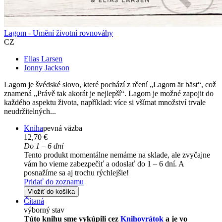
Lagom - Umění životní rovnováhy
CZ
Elias Larsen
Jonny Jackson
Lagom je švédské slovo, které pochází z rčení „Lagom är bäst“, což
znamená „Právě tak akorát je nejlepší“. Lagom je možné zapojit do
každého aspektu života, například: více si všímat množství trvale
neudržitelných...
Kniha
pevná väzba
12,70 €
Do 1 – 6 dní
Tento produkt momentálne nemáme na sklade, ale zvyčajne
vám ho vieme zabezpečiť a odoslať do 1 – 6 dní. A
posnažíme sa aj trochu rýchlejšie!
Pridať do zoznamu
Vložiť do košíka
Čítaná
výborný stav
Túto knihu sme vykúpili cez
Knihovrátok
a je vo