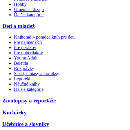
Hobby
Umenie a dizajn
Ďalšie kategórie
Deti a mládež
Knihorad – poradca kníh pre deti
Pre najmenších
Pre prvákov
Pre pubertiakov
Young Adult
Beletria
Rozprávky
Sci-fi, fantasy a komiksy
Leporelá
Náučné knihy
Ďalšie kategórie
Životopisy a reportáže
Kuchárky
Učebnice a slovníky