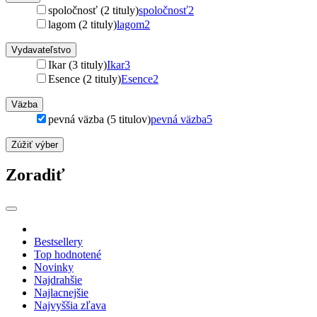
spoločnosť (2 tituly)
spoločnosť
2
lagom (2 tituly)
lagom
2
Vydavateľstvo
Ikar (3 tituly)
Ikar
3
Esence (2 tituly)
Esence
2
Väzba
pevná väzba (5 titulov)
pevná väzba
5
Zúžiť výber
Zoradiť
Bestsellery
Top hodnotené
Novinky
Najdrahšie
Najlacnejšie
Najvyššia zľava