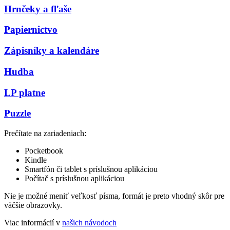
Hrnčeky a fľaše
Papiernictvo
Zápisníky a kalendáre
Hudba
LP platne
Puzzle
Prečítate na zariadeniach:
Pocketbook
Kindle
Smartfón či tablet s príslušnou aplikáciou
Počítač s príslušnou aplikáciou
Nie je možné meniť veľkosť písma, formát je preto vhodný skôr pre
väčšie obrazovky.
Viac informácií v
našich návodoch