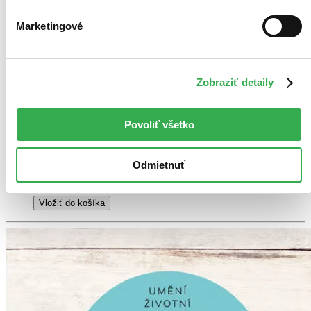
zanechať stopy.
6,30 €
Marketingové
Na sklade
Tento produkt síce máme aktuálne na sklade, máme však už
iba posledné kusy a ďalšie už nemá ani distribútor, preto je
možné, že bude onedlho úplne vypredaný. Ak ho chcete mať,
Zobraziť detaily
ponáhľajte sa!
Vložiť do košíka
Kniha
pevná väzba
Povoliť všetko
10,70 €
Na sklade 1 ks
Túto knihu máme síce aktuálne na sklade, máme však už iba
posledné kusy. Ak ju chcete mať rýchlo, ponáhľajte sa!
Odmietnuť
Dodanie ďalších môže trvať dlhšie, zvyčajne do 19 dní.
Pridať do zoznamu
Vložiť do košíka