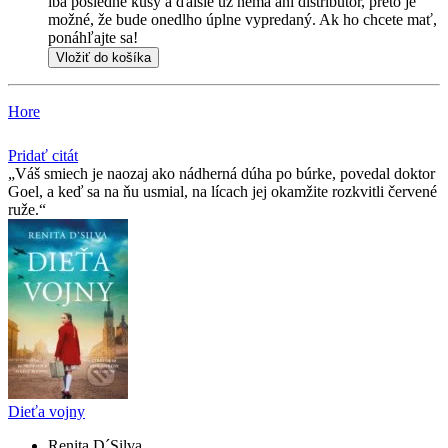
iba posledné kusy a ďalšie už nemá ani distribútor, preto je
možné, že bude onedlho úplne vypredaný. Ak ho chcete mať,
ponáhľajte sa!
Vložiť do košíka
Hore
Pridať citát
Váš smiech je naozaj ako nádherná dúha po búrke, povedal doktor
Goel, a keď sa na ňu usmial, na lícach jej okamžite rozkvitli červené
ruže.
Dieťa vojny
Renita D´Silva