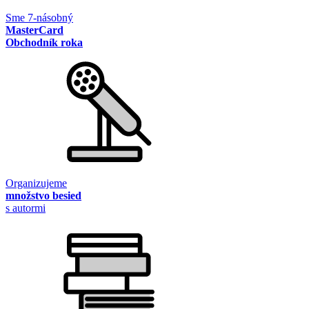
Sme 7-násobný
MasterCard
Obchodník roka
Organizujeme
množstvo besied
s autormi