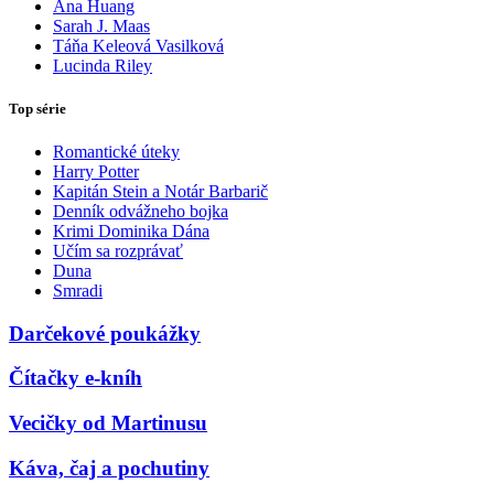
Ana Huang
Sarah J. Maas
Táňa Keleová Vasilková
Lucinda Riley
Top série
Romantické úteky
Harry Potter
Kapitán Stein a Notár Barbarič
Denník odvážneho bojka
Krimi Dominika Dána
Učím sa rozprávať
Duna
Smradi
Darčekové poukážky
Čítačky e-kníh
Vecičky od Martinusu
Káva, čaj a pochutiny