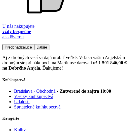
U nás nakupujete
vždy bezpečne
a s dôverou
Predchádzajúce
Ďalšie
Aj z drobných vecí sa dajú urobiť veľké. Vďaka vašim Anjelským
drobným ste pri nákupoch na Martinuse darovali už
1 501 846,00 €
na Dobrého Anjela
. Ďakujeme!
Kníhkupectvá
Bratislava - Obchodná
• Zatvorené do zajtra 10:00
Všetky kníhkupectvá
Udalosti
Spriatelené kníhkupectvá
Kategórie
Knihy