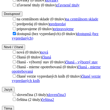
novinky (0 titulov)
novinky
zľavnené tituly (0 titulov)
zľavnené tituly
Dostupnosť
na centrálnom sklade (0 titulov)
na centrálnom sklade
predpredaj (0 titulov)
predpredaj
pripravujeme (0 titulov)
pripravujeme
dostupná (bez vypredaných) (0 titulov)
dostupná (bez
vypredaných)
Nové / čítané
nová (0 titulov)
nová
čítaná (0 titulov)
čítaná
čítaná - výborný stav (0 titulov)
čítaná - výborný stav
čítaná - mierne opotrebovaná (0 titulov)
čítaná - mierne
opotrebovaná
čítané verzie vypredaných kníh (0 titulov)
čítané verzie
vypredaných kníh
Jazyk
slovenčina (3 tituly)
slovenčina
3
čeština (2 tituly)
čeština
2
Téma