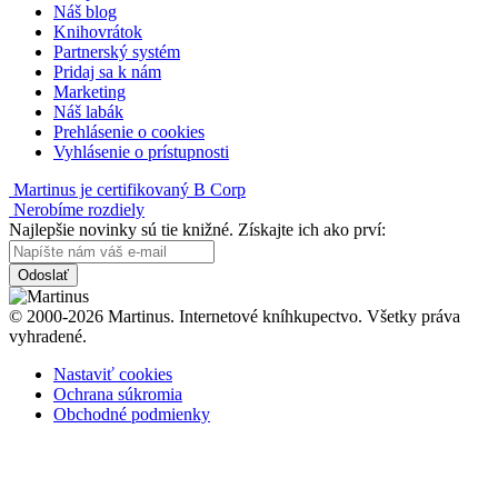
Náš blog
Knihovrátok
Partnerský systém
Pridaj sa k nám
Marketing
Náš labák
Prehlásenie o cookies
Vyhlásenie o prístupnosti
Martinus je certifikovaný B Corp
Nerobíme rozdiely
Najlepšie novinky sú tie knižné. Získajte ich ako prví:
Odoslať
© 2000-2026 Martinus. Internetové kníhkupectvo. Všetky práva
vyhradené.
Nastaviť cookies
Ochrana súkromia
Obchodné podmienky