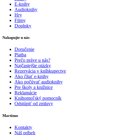
E-knihy
Audioknihy
Hry
Filmy
Doplnky
Nakupujte u nás
Doručenie
Platba
Prečo práve u nás?
Najčastejšie otázky
Rezervácia v kníhkupectve
Ako čítať e-knihy
Ako počúvať audioknihy
Pre školy a knižnice
Reklamácie
Knihomoľský pomocník
Odstúpiť od zmluvy
Martinus
Kontakty
Náš príbeh