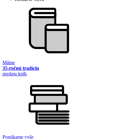
Máme
35-ročnú tradíciu
predaja kníh
Ponúkame vyše