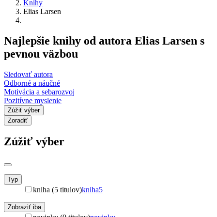
Knihy
Elias Larsen
Najlepšie knihy od autora Elias Larsen s
pevnou väzbou
Sledovať autora
Odborné a náučné
Motivácia a sebarozvoj
Pozitívne myslenie
Zúžiť výber
Zoradiť
Zúžiť výber
Typ
kniha (5 titulov)
kniha
5
Zobraziť iba