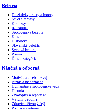
Beletria
Detektívky, trilery a horory
Sci-fi a fantasy
Komiksy
Romantika
Spoločenská beletria
Klasika
Historické
Slovenská beletria
Svetová beletria
Poézia
Ďalšie kategórie
Náučná a odborná
Motivácia a sebarozvoj
Biznis a manažment
Humanitné a spoločenské vedy
História
Životopisy a reportáže
Vzťahy a rodina
Zdravie a životný štýl
Počítače a internet