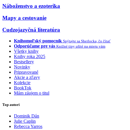
Náboženstvo a ezoterika
Mapy a cestovanie
Cudzojazyčná literatúra
Knihomoľský pomocník
Spýtajte sa Sherlocka, čo čítať
Odporúčame pre vás
Knižné tipy ušité na mieru vám
Všetky knihy
Knihy roka 2025
Bestsellery
Novinky
Pripravované
Akcie a zľavy
Kolekcie
BookTok
Mám záujem o titul
Top autori
Dominik Dán
Julie Caplin
Rebecca Yarros