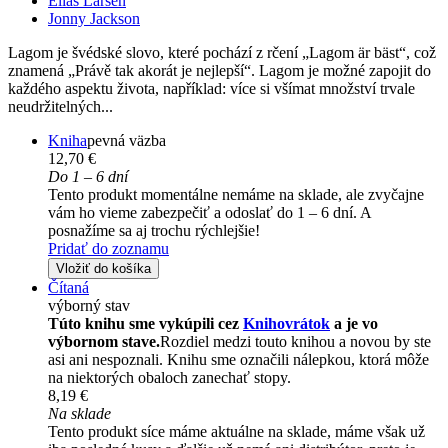
Elias Larsen
Jonny Jackson
Lagom je švédské slovo, které pochází z rčení „Lagom är bäst“, což
znamená „Právě tak akorát je nejlepší“. Lagom je možné zapojit do
každého aspektu života, například: více si všímat množství trvale
neudržitelných...
Kniha
pevná väzba
12,70 €
Do 1 – 6 dní
Tento produkt momentálne nemáme na sklade, ale zvyčajne
vám ho vieme zabezpečiť a odoslať do 1 – 6 dní. A
posnažíme sa aj trochu rýchlejšie!
Pridať do zoznamu
Vložiť do košíka
Čítaná
výborný stav
Túto knihu sme vykúpili cez
Knihovrátok
a je vo
výbornom stave.
Rozdiel medzi touto knihou a novou by ste
asi ani nespoznali. Knihu sme označili nálepkou, ktorá môže
na niektorých obaloch zanechať stopy.
8,19 €
Na sklade
Tento produkt síce máme aktuálne na sklade, máme však už