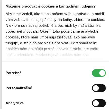
Môžeme pracovať s cookies a kontaktnými údajmi?
Aby sme vedeli, ako sa na našom webe správate, a mohli
vám zobraziť tie najlepšie tipy na knihy, zbierame cookies.
Niektoré sú naozaj potrebné a bez nich by naša stránka
vôbec nefungovala. Okrem toho používame analytické
cookies, ktoré nám umožňujú zisťovať, ako náš web
Lagom: Švédske umenie rovnováhy
funguje, a stále ho pre vás zlepšovať. Personalizačné
Elias Larsen
cookies nám dovoľujú prispôsobovať stránku pre vašu
Jonny Jackson
lepšiu orientáciu. Marketingové cookies nám zas
umožňujú zobrazenie relevantnej reklamy. Niektoré údaje
Lagom (vyslovuje sa lah-gom) znamená po švédsky ani veľa, ani
málo, tak akurát. Je to smerovanie k dosiahnutiu zdravej rovnováhy
zdieľame aj s tretími stranami. Veľmi by nám pomohlo,
Výber
plnej šťastia vo všetkých aspektoch života, napríklad striedmo jesť a
keby sme mohli používať všetky tieto cookies. Ďakujeme!
Potrebné
súhlasu
piť, šetriť, nie prehnane míňa?...
Čítaná
mierne opotrebovaná
Personalizačné
Túto knihu sme vykúpili cez
Knihovrátok
a je mierne
opotrebovaná.
Na tejto knihe už síce poznať, že ju niekto
čítal, môže jej chýbať prebal, nie je však poškodená tak, aby
Analytické
to akokoľvek znižovalo zážitok z jej obsahu. Knihu sme
označili nálepkou, ktorá môže na niektorých obaloch