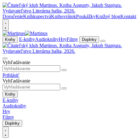
Doručenie
Kníhkupectvá
Knihovrátok
Poukážky
Knižný blog
Kontakt
E-knihy
Audioknihy
Hry
Filmy
Knihy
Doplnky
Vyhľadávanie
Prihlásiť
Vyhľadávanie
Knihy
E-knihy
Audioknihy
Hry
Filmy
Doplnky