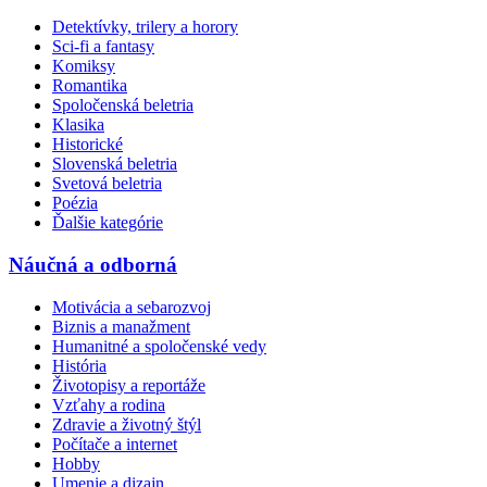
Detektívky, trilery a horory
Sci-fi a fantasy
Komiksy
Romantika
Spoločenská beletria
Klasika
Historické
Slovenská beletria
Svetová beletria
Poézia
Ďalšie kategórie
Náučná a odborná
Motivácia a sebarozvoj
Biznis a manažment
Humanitné a spoločenské vedy
História
Životopisy a reportáže
Vzťahy a rodina
Zdravie a životný štýl
Počítače a internet
Hobby
Umenie a dizajn