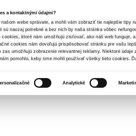
es a kontaktnými údajmi?
našom webe správate, a mohli vám zobraziť tie najlepšie tipy n
é sú naozaj potrebné a bez nich by naša stránka vôbec nefung
 cookies, ktoré nám umožňujú zisťovať, ako náš web funguje, a 
ačné cookies nám dovoľujú prispôsobovať stránku pre vašu lepši
zas umožňujú zobrazenie relevantnej reklamy. Niektoré údaje z
y nám pomohlo, keby sme mohli používať všetky tieto cookies. 
ersonalizačné
Analytické
Marketi