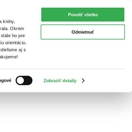
Povoliť všetko
a knihy,
ovala. Okrem
Odmietnuť
stále ho pre
u orientáciu.
dieľame aj s
Ďakujeme!
ngové
Zobraziť detaily