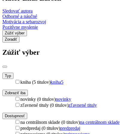
Sledovať autora
Odborné a náučné
Motivácia a sebarozvoj
Pozitívne myslenie
Zúžiť výber
Zoradiť
Zúžiť výber
Typ
kniha (5 titulov)
kniha
5
Zobraziť iba
novinky (0 titulov)
novinky
zľavnené tituly (0 titulov)
zľavnené tituly
Dostupnosť
na centrálnom sklade (0 titulov)
na centrálnom sklade
predpredaj (0 titulov)
predpredaj