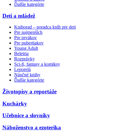
Ďalšie kategórie
Deti a mládež
Knihorad – poradca kníh pre deti
Pre najmenších
Pre prvákov
Pre pubertiakov
Young Adult
Beletria
Rozprávky
Sci-fi, fantasy a komiksy
Leporelá
Náučné knihy
Ďalšie kategórie
Životopisy a reportáže
Kuchárky
Učebnice a slovníky
Náboženstvo a ezoterika