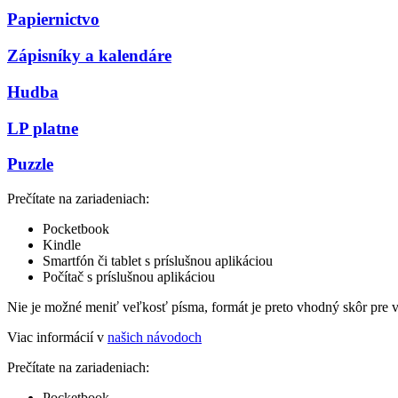
Papiernictvo
Zápisníky a kalendáre
Hudba
LP platne
Puzzle
Prečítate na zariadeniach:
Pocketbook
Kindle
Smartfón či tablet s príslušnou aplikáciou
Počítač s príslušnou aplikáciou
Nie je možné meniť veľkosť písma, formát je preto vhodný skôr pre 
Viac informácií v
našich návodoch
Prečítate na zariadeniach:
Pocketbook