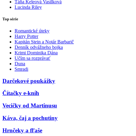
Táňa Keleová Vasilková
Lucinda Riley
Top série
Romantické úteky
Harry Potter
Kapitán Stein a Notár Barbarič
Denník odvážneho bojka
Krimi Dominika Dána
Učím sa rozprávať
Duna
Smradi
Darčekové poukážky
Čítačky e-kníh
Vecičky od Martinusu
Káva, čaj a pochutiny
Hrnčeky a fľaše