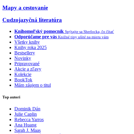
Mapy a cestovanie
Cudzojazyčná literatúra
Knihomoľský pomocník
Spýtajte sa Sherlocka, čo čítať
Odporúčame pre vás
Knižné tipy ušité na mieru vám
Všetky knihy
Knihy roka 2025
Bestsellery
Novinky
Pripravované
Akcie a zľavy
Kolekcie
BookTok
Mám záujem o titul
Top autori
Dominik Dán
Julie Caplin
Rebecca Yarros
Ana Huang
Sarah J. Maas