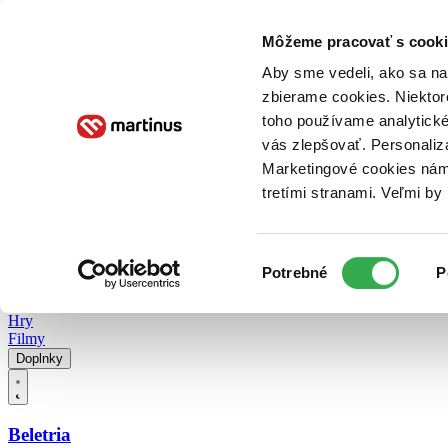
Doručenie
Kníhkupectvá
Knihovrátok
Poukážky
Knižný blog
Kontakt
Môžeme pracovať s cooki
Aby sme vedeli, ako sa na 
zbierame cookies. Niektor
E-knihy
Audioknihy
Hry
Filmy
Knihy
Doplnky
toho používame analytické
vás zlepšovať. Personaliz
Vyhľadávanie
Marketingové cookies nám 
tretími stranami. Veľmi b
Prihlásiť
Vyhľadávanie
Výber
Knihy
Potrebné
P
súhlasu
E-knihy
Audioknihy
Hry
Filmy
Doplnky
Beletria